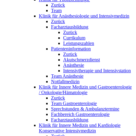
Zurück
Team
Klinik für Anästhesiologie und Intensivmedizin
Zurück
Facharztausbildung
Zurück
Currikulum
Leistungszahlen
Patienteninformation
Zurück
Akutschmerzdienst
Anästhesie
Intensivtherapie und Intensivstation
Team Anästhesie
Notfallmedizin
Klinik für Innere Medizin und Gastroenterologie
/ Onkologie/Hämatologie
Zurück
Team Gastroenterologie
Sprechstunden & Ambulanztermine
Fachbereich Gastroenterologie
Facharztausbildung
Klinik für Innere Medizin und Kardiologie
Konservative Intensivmedizin