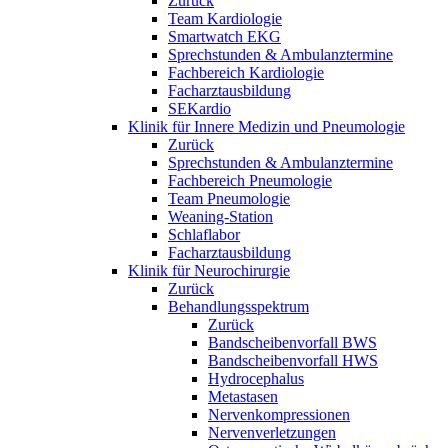
Zurück
Team Kardiologie
Smartwatch EKG
Sprechstunden & Ambulanztermine
Fachbereich Kardiologie
Facharztausbildung
SEKardio
Klinik für Innere Medizin und Pneumologie
Zurück
Sprechstunden & Ambulanztermine
Fachbereich Pneumologie
Team Pneumologie
Weaning-Station
Schlaflabor
Facharztausbildung
Klinik für Neurochirurgie
Zurück
Behandlungsspektrum
Zurück
Bandscheibenvorfall BWS
Bandscheibenvorfall HWS
Hydrocephalus
Metastasen
Nervenkompressionen
Nervenverletzungen