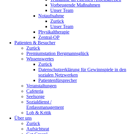
Vorbeugende Maßnahmen
Unser Team
Notaufnahme
Zurück
Unser Team
Physikaltherapie
Zentral-OP
Patienten & Besucher
Zurück
Premiumstation Bergmannsglück
Wissenswertes
Zurück
Datenschutzerklärung für Gewinnspiele in den
sozialen Netzwerken
Patientenfürsprecher
Veranstaltungen
Cafeteria
Seelsorge
Sozialdienst /
Entlassmanagement
Lob & Kritik
Über uns
Zurück
Aufsichtsrat