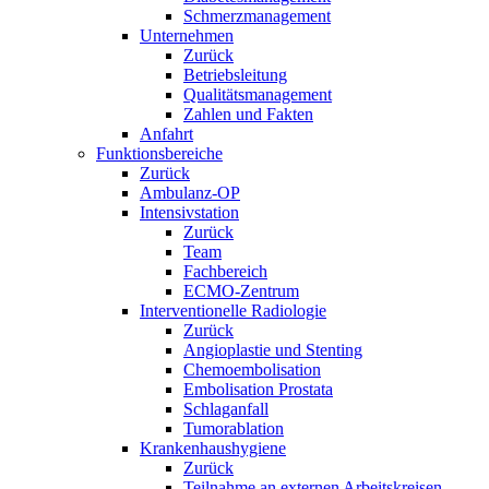
Schmerzmanagement
Unternehmen
Zurück
Betriebsleitung
Qualitätsmanagement
Zahlen und Fakten
Anfahrt
Funktionsbereiche
Zurück
Ambulanz-OP
Intensivstation
Zurück
Team
Fachbereich
ECMO-Zentrum
Interventionelle Radiologie
Zurück
Angioplastie und Stenting
Chemoembolisation
Embolisation Prostata
Schlaganfall
Tumorablation
Krankenhaushygiene
Zurück
Teilnahme an externen Arbeitskreisen