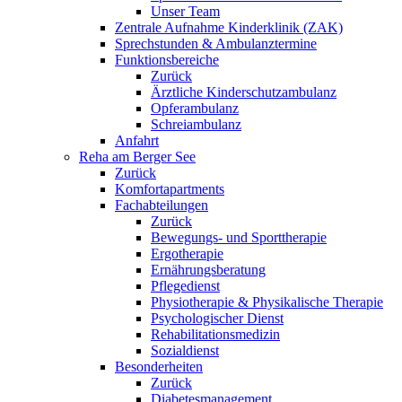
Unser Team
Zentrale Aufnahme Kinderklinik (ZAK)
Sprechstunden & Ambulanztermine
Funktionsbereiche
Zurück
Ärztliche Kinderschutzambulanz
Opferambulanz
Schreiambulanz
Anfahrt
Reha am Berger See
Zurück
Komfortapartments
Fachabteilungen
Zurück
Bewegungs- und Sporttherapie
Ergotherapie
Ernährungsberatung
Pflegedienst
Physiotherapie & Physikalische Therapie
Psychologischer Dienst
Rehabilitationsmedizin
Sozialdienst
Besonderheiten
Zurück
Diabetesmanagement