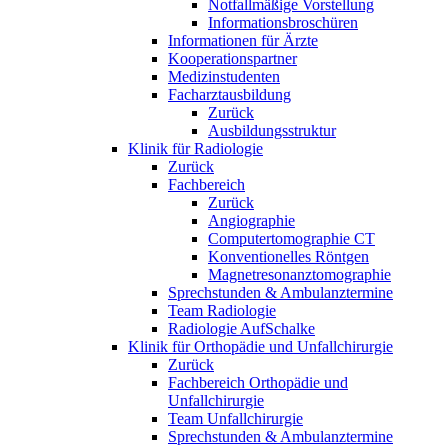
Notfallmäßige Vorstellung
Informationsbroschüren
Informationen für Ärzte
Kooperationspartner
Medizinstudenten
Facharztausbildung
Zurück
Ausbildungsstruktur
Klinik für Radiologie
Zurück
Fachbereich
Zurück
Angiographie
Computertomographie CT
Konventionelles Röntgen
Magnetresonanztomographie
Sprechstunden & Ambulanztermine
Team Radiologie
Radiologie AufSchalke
Klinik für Orthopädie und Unfallchirurgie
Zurück
Fachbereich Orthopädie und
Unfallchirurgie
Team Unfallchirurgie
Sprechstunden & Ambulanztermine