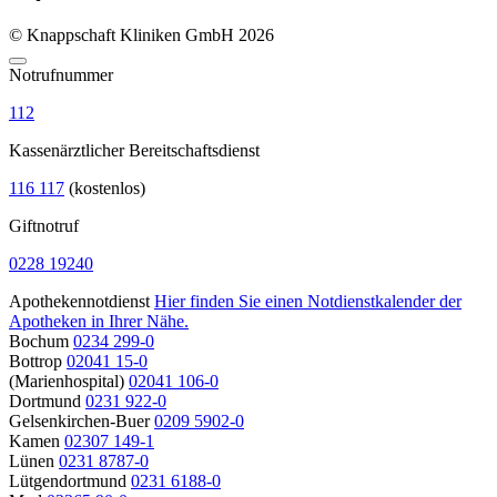
© Knappschaft Kliniken GmbH 2026
Notrufnummer
112
Kassenärztlicher Bereitschaftsdienst
116 117
(kostenlos)
Giftnotruf
0228 19240
Apothekennotdienst
Hier finden Sie einen Notdienstkalender der
Apotheken in Ihrer Nähe.
Bochum
0234 299-0
Bottrop
02041 15-0
(Marienhospital)
02041 106-0
Dortmund
0231 922-0
Gelsenkirchen-Buer
0209 5902-0
Kamen
02307 149-1
Lünen
0231 8787-0
Lütgendortmund
0231 6188-0