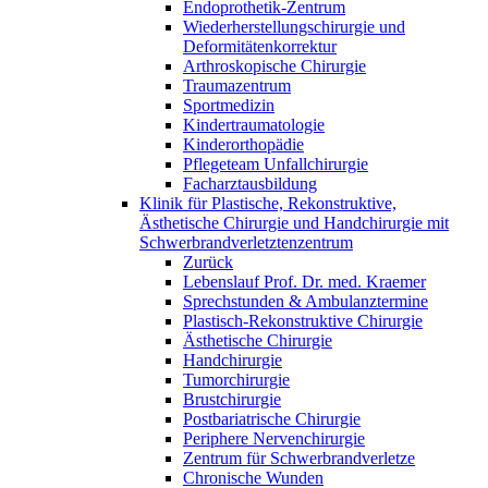
Endoprothetik-Zentrum
Wiederherstellungschirurgie und
Deformitätenkorrektur
Arthroskopische Chirurgie
Traumazentrum
Sportmedizin
Kindertraumatologie
Kinderorthopädie
Pflegeteam Unfallchirurgie
Facharztausbildung
Klinik für Plastische, Rekonstruktive,
Ästhetische Chirurgie und Handchirurgie mit
Schwerbrandverletztenzentrum
Zurück
Lebenslauf Prof. Dr. med. Kraemer
Sprechstunden & Ambulanztermine
Plastisch-Rekonstruktive Chirurgie
Ästhetische Chirurgie
Handchirurgie
Tumorchirurgie
Brustchirurgie
Postbariatrische Chirurgie
Periphere Nervenchirurgie
Zentrum für Schwerbrandverletze
Chronische Wunden