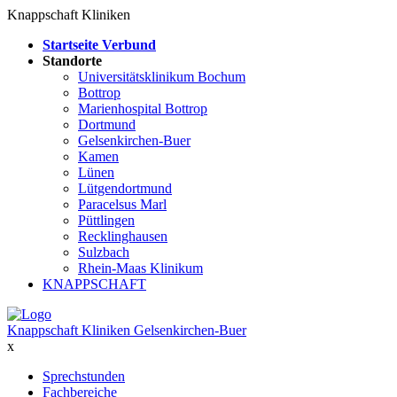
Knappschaft Kliniken
Startseite Verbund
Standorte
Universitätsklinikum Bochum
Bottrop
Marienhospital Bottrop
Dortmund
Gelsenkirchen-Buer
Kamen
Lünen
Lütgendortmund
Paracelsus Marl
Püttlingen
Recklinghausen
Sulzbach
Rhein-Maas Klinikum
KNAPPSCHAFT
Knappschaft Kliniken Gelsenkirchen-Buer
x
Sprechstunden
Fachbereiche