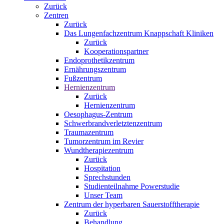
Zurück
Zentren
Zurück
Das Lungenfachzentrum Knappschaft Kliniken
Zurück
Kooperationspartner
Endoprothetikzentrum
Ernährungszentrum
Fußzentrum
Hernienzentrum
Zurück
Hernienzentrum
Oesophagus-Zentrum
Schwerbrandverletztenzentrum
Traumazentrum
Tumorzentrum im Revier
Wundtherapiezentrum
Zurück
Hospitation
Sprechstunden
Studienteilnahme Powerstudie
Unser Team
Zentrum der hyperbaren Sauerstofftherapie
Zurück
Behandlung