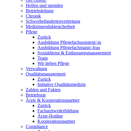
Get Green!
Helfen und spenden
Betriebsleitung
Chronik
Schwerbehindertenvertretung
Medizinproduktesicherheit
Pflege
Zurück
Ausbildung Pflegefachassistent/-in
Ausbildung Pflegefachmann/-frau
Sozialdienst & Entlassungsmanagement
Team
Wir lieben Pflege
Verwaltung
Qualitätsmanagement
Zurück
Initiative Qualitätsmedizin
Zahlen und Fakten
Betriebsrat
Ärzte & Kooperationspartner
Zurück
Facharztweiterbildung
Ärzte-Hotline
Kooperationspartner
Compliance