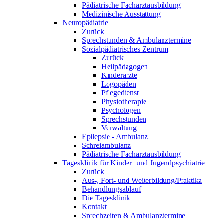
Pädiatrische Facharztausbildung
Medizinische Ausstattung
Neuropädiatrie
Zurück
Sprechstunden & Ambulanztermine
Sozialpädiatrisches Zentrum
Zurück
Heilpädagogen
Kinderärzte
Logopäden
Pflegedienst
Physiotherapie
Psychologen
Sprechstunden
Verwaltung
Epilepsie - Ambulanz
Schreiambulanz
Pädiatrische Facharztausbildung
Tagesklinik für Kinder- und Jugendpsychiatrie
Zurück
Aus-, Fort- und Weiterbildung/Praktika
Behandlungsablauf
Die Tagesklinik
Kontakt
Sprechzeiten & Ambulanztermine