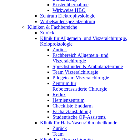
Kostenübernahme
Wirkweise HBO
Zentrum Elektrophysiologie
Wirbelsäulenspezialzentrum
Kliniken & Fachbereiche
Zurück
Klinik für Allgemein- und Viszeralchirurgie,
Koloproktologie
Zurück
Fachbereich Allgemein- und
Viszeralchirurgie
Sprechstunden & Ambulanztermine
Team Viszeralchirurgie
Pflegeteam Viszeralchirurgie
Zentrum für
Roboterassistierte Chirurgie
Reflux
Hernienzentrum
Checkliste Enddarm
Facharztausbildung
Studentische OP-Assistenz
Klinik für Hals-Nasen-Ohrenheilkunde
Zurück
Team
Klinik für Thoraxchirurgie