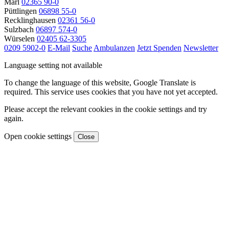
Marl
02365 90-0
Püttlingen
06898 55-0
Recklinghausen
02361 56-0
Sulzbach
06897 574-0
Würselen
02405 62-3305
0209 5902-0
E-Mail
Suche
Ambulanzen
Jetzt Spenden
Newsletter
Language setting not available
To change the language of this website, Google Translate is
required. This service uses cookies that you have not yet accepted.
Please accept the relevant cookies in the cookie settings and try
again.
Open cookie settings
Close