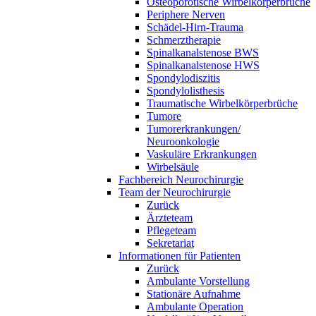
Osteoporotische Wirbelkörperbrüche
Periphere Nerven
Schädel-Hirn-Trauma
Schmerztherapie
Spinalkanalstenose BWS
Spinalkanalstenose HWS
Spondylodiszitis
Spondylolisthesis
Traumatische Wirbelkörperbrüche
Tumore
Tumorerkrankungen/
Neuroonkologie
Vaskuläre Erkrankungen
Wirbelsäule
Fachbereich Neurochirurgie
Team der Neurochirurgie
Zurück
Ärzteteam
Pflegeteam
Sekretariat
Informationen für Patienten
Zurück
Ambulante Vorstellung
Stationäre Aufnahme
Ambulante Operation