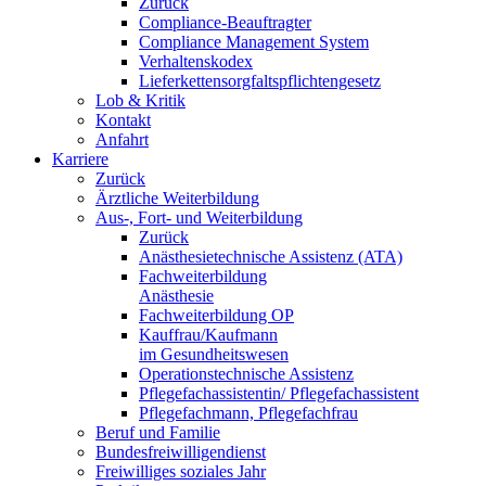
Zurück
Compliance-Beauftragter
Compliance Management System
Verhaltenskodex
Lieferkettensorgfaltspflichtengesetz
Lob & Kritik
Kontakt
Anfahrt
Karriere
Zurück
Ärztliche Weiterbildung
Aus-, Fort- und Weiterbildung
Zurück
Anästhesietechnische Assistenz (ATA)
Fachweiterbildung
Anästhesie
Fachweiterbildung OP
Kauffrau/Kaufmann
im Gesundheitswesen
Operationstechnische Assistenz
Pflegefachassistentin/ Pflegefachassistent
Pflegefachmann, Pflegefachfrau
Beruf und Familie
Bundesfreiwilligendienst
Freiwilliges soziales Jahr