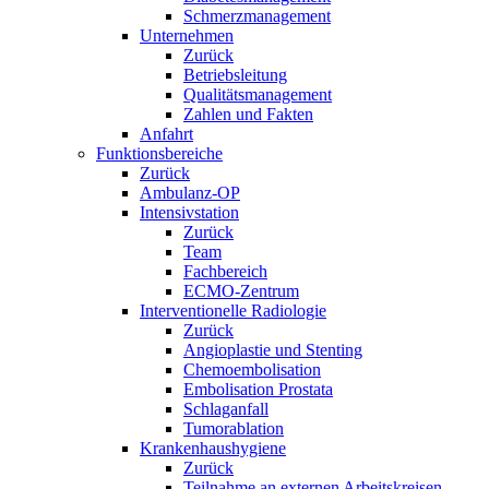
Schmerzmanagement
Unternehmen
Zurück
Betriebsleitung
Qualitätsmanagement
Zahlen und Fakten
Anfahrt
Funktionsbereiche
Zurück
Ambulanz-OP
Intensivstation
Zurück
Team
Fachbereich
ECMO-Zentrum
Interventionelle Radiologie
Zurück
Angioplastie und Stenting
Chemoembolisation
Embolisation Prostata
Schlaganfall
Tumorablation
Krankenhaushygiene
Zurück
Teilnahme an externen Arbeitskreisen