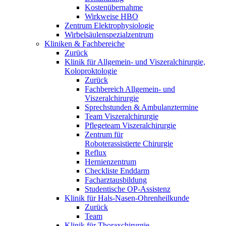
Kostenübernahme
Wirkweise HBO
Zentrum Elektrophysiologie
Wirbelsäulenspezialzentrum
Kliniken & Fachbereiche
Zurück
Klinik für Allgemein- und Viszeralchirurgie,
Koloproktologie
Zurück
Fachbereich Allgemein- und
Viszeralchirurgie
Sprechstunden & Ambulanztermine
Team Viszeralchirurgie
Pflegeteam Viszeralchirurgie
Zentrum für
Roboterassistierte Chirurgie
Reflux
Hernienzentrum
Checkliste Enddarm
Facharztausbildung
Studentische OP-Assistenz
Klinik für Hals-Nasen-Ohrenheilkunde
Zurück
Team
Klinik für Thoraxchirurgie