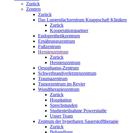
Zurück
Zentren
Zurück
Das Lungenfachzentrum Knappschaft Kliniken
Zurück
Kooperationspartner
Endoprothetikzentrum
Ernährungszentrum
Fußzentrum
Hernienzentrum
Zurück
Hernienzentrum
Oesophagus-Zentrum
Schwerbrandverletztenzentrum
Traumazentrum
Tumorzentrum im Revier
Wundtherapiezentrum
Zurück
Hospitation
Sprechstunden
Studienteilnahme Powerstudie
Unser Team
Zentrum der hyperbaren Sauerstofftherapie
Zurück
Behandlung