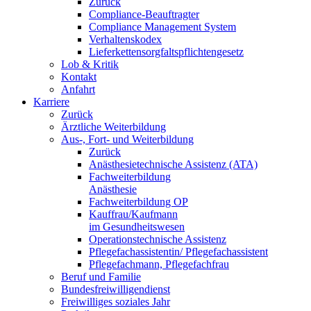
Zurück
Compliance-Beauftragter
Compliance Management System
Verhaltenskodex
Lieferkettensorgfaltspflichtengesetz
Lob & Kritik
Kontakt
Anfahrt
Karriere
Zurück
Ärztliche Weiterbildung
Aus-, Fort- und Weiterbildung
Zurück
Anästhesietechnische Assistenz (ATA)
Fachweiterbildung
Anästhesie
Fachweiterbildung OP
Kauffrau/Kaufmann
im Gesundheitswesen
Operationstechnische Assistenz
Pflegefachassistentin/ Pflegefachassistent
Pflegefachmann, Pflegefachfrau
Beruf und Familie
Bundesfreiwilligendienst
Freiwilliges soziales Jahr