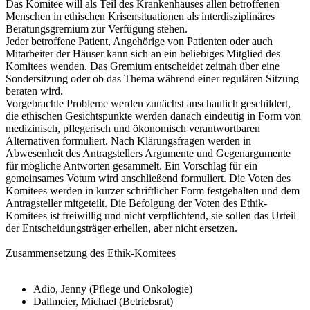
Das Komitee will als Teil des Krankenhauses allen betroffenen
Menschen in ethischen Krisensituationen als interdisziplinäres
Beratungsgremium zur Verfügung stehen.
Jeder betroffene Patient, Angehörige von Patienten oder auch
Mitarbeiter der Häuser kann sich an ein beliebiges Mitglied des
Komitees wenden. Das Gremium entscheidet zeitnah über eine
Sondersitzung oder ob das Thema während einer regulären Sitzung
beraten wird.
Vorgebrachte Probleme werden zunächst anschaulich geschildert,
die ethischen Gesichtspunkte werden danach eindeutig in Form von
medizinisch, pflegerisch und ökonomisch verantwortbaren
Alternativen formuliert. Nach Klärungsfragen werden in
Abwesenheit des Antragstellers Argumente und Gegenargumente
für mögliche Antworten gesammelt. Ein Vorschlag für ein
gemeinsames Votum wird anschließend formuliert. Die Voten des
Komitees werden in kurzer schriftlicher Form festgehalten und dem
Antragsteller mitgeteilt. Die Befolgung der Voten des Ethik-
Komitees ist freiwillig und nicht verpflichtend, sie sollen das Urteil
der Entscheidungsträger erhellen, aber nicht ersetzen.
Zusammensetzung des Ethik-Komitees
Adio, Jenny (Pflege und Onkologie)
Dallmeier, Michael (Betriebsrat)