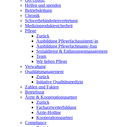
Get Green!
Helfen und spenden
Betriebsleitung
Chronik
Schwerbehindertenvertretung
Medizinproduktesicherheit
Pflege
Zurück
Ausbildung Pflegefachassistent/-in
Ausbildung Pflegefachmann/-frau
Sozialdienst & Entlassungsmanagement
Team
Wir lieben Pflege
Verwaltung
Qualitätsmanagement
Zurück
Initiative Qualitätsmedizin
Zahlen und Fakten
Betriebsrat
Ärzte & Kooperationspartner
Zurück
Facharztweiterbildung
Ärzte-Hotline
Kooperationspartner
Compliance