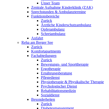
Unser Team
Zentrale Aufnahme Kinderklinik (ZAK)
Sprechstunden & Ambulanztermine
Funktionsbereiche
Zurück
Ärztliche Kinderschutzambulanz
Opferambulanz
Schreiambulanz
Anfahrt
Reha am Berger See
Zurück
Komfortapartments
Fachabteilungen
Zurück
Bewegungs- und Sporttherapie
Ergotherapie
Ernährungsberatung
Pflegedienst
Physiotherapie & Physikalische Therapie
Psychologischer Dienst
Rehabilitationsmedizin
Sozialdienst
Besonderheiten
Zurück
Diabetesmanagement