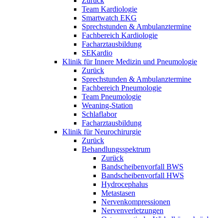
Zurück
Team Kardiologie
Smartwatch EKG
Sprechstunden & Ambulanztermine
Fachbereich Kardiologie
Facharztausbildung
SEKardio
Klinik für Innere Medizin und Pneumologie
Zurück
Sprechstunden & Ambulanztermine
Fachbereich Pneumologie
Team Pneumologie
Weaning-Station
Schlaflabor
Facharztausbildung
Klinik für Neurochirurgie
Zurück
Behandlungsspektrum
Zurück
Bandscheibenvorfall BWS
Bandscheibenvorfall HWS
Hydrocephalus
Metastasen
Nervenkompressionen
Nervenverletzungen