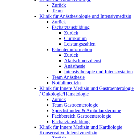
Zurück
Team
Klinik für Anästhesiologie und Intensivmedizin
Zurück
Facharztausbildung
Zurück
Currikulum
Leistungszahlen
Patienteninformation
Zurück
Akutschmerzdienst
Anästhesie
Intensivtherapie und Intensivstation
Team Anästhesie
Notfallmedizin
Klinik für Innere Medizin und Gastroenterologie
/ Onkologie/Hämatologie
Zurück
Team Gastroenterologie
Sprechstunden & Ambulanztermine
Fachbereich Gastroenterologie
Facharztausbildung
Klinik für Innere Medizin und Kardiologie
Konservative Intensivmedizin