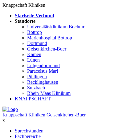
Knappschaft Kliniken
Startseite Verbund
Standorte
Universitätsklinikum Bochum
Bottrop
Marienhospital Bottrop
Dortmund
Gelsenkirchen-Buer
Kamen
Lünen
Lütgendortmund
Paracelsus Marl
Püttlingen
Recklinghausen
Sulzbach
Rhein-Maas Klinikum
KNAPPSCHAFT
Knappschaft Kliniken Gelsenkirchen-Buer
x
Sprechstunden
Fachbereiche