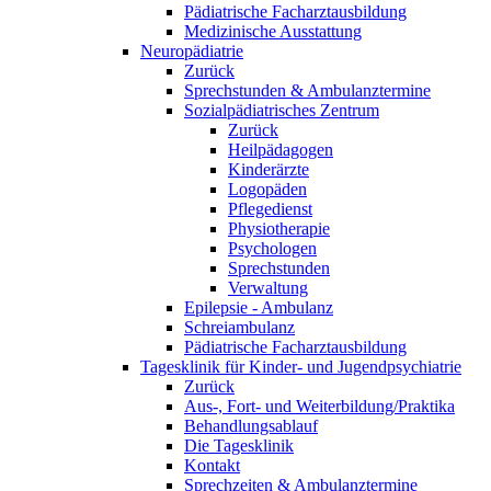
Pädiatrische Facharztausbildung
Medizinische Ausstattung
Neuropädiatrie
Zurück
Sprechstunden & Ambulanztermine
Sozialpädiatrisches Zentrum
Zurück
Heilpädagogen
Kinderärzte
Logopäden
Pflegedienst
Physiotherapie
Psychologen
Sprechstunden
Verwaltung
Epilepsie - Ambulanz
Schreiambulanz
Pädiatrische Facharztausbildung
Tagesklinik für Kinder- und Jugendpsychiatrie
Zurück
Aus-, Fort- und Weiterbildung/Praktika
Behandlungsablauf
Die Tagesklinik
Kontakt
Sprechzeiten & Ambulanztermine