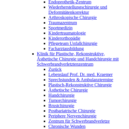
Endoprothetik-Zentrum
Wiederherstellungschirurgie und
Deformitätenkorrektur
Arthroskopische Chirurgie
Traumazentrum
Sportmedizin
Kindertraumatologie
Kinderorthopädie
Pflegeteam Unfallchirurgie
Facharztausbildung
Klinik für Plastische, Rekonstruktive,
Ästhetische Chirurgie und Handchirurgie mit
Schwerbrandverletztenzentrum
Zurück
Lebenslauf Prof. Dr. med. Kraemer
Sprechstunden & Ambulanztermine
Plastisch-Rekonstruktive Chirurgie
Ästhetische Chirurgie
Handchirurgie
Tumorchirurgie
Brustchirurgie
Postbariatrische Chirurgie
Periphere Nervenchirurgie
Zentrum für Schwerbrandverletze
Chronische Wunden