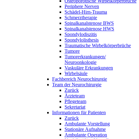
Osteoporotische Wirbelkörperbrüche
Periphere Nerven
Schädel-Hirn-Trauma
Schmerztherapie
Spinalkanalstenose BWS
Spinalkanalstenose HWS
Spondylodiszitis
Spondylolisthesis
Traumatische Wirbelkörperbrüche
Tumore
Tumorerkrankungen/
Neuroonkologie
Vaskuläre Erkrankungen
Wirbelsäule
Fachbereich Neurochirurgie
Team der Neurochirurgie
Zurück
Ärzteteam
Pflegeteam
Sekretariat
Informationen für Patienten
Zurück
Ambulante Vorstellung
Stationäre Aufnahme
Ambulante Operation