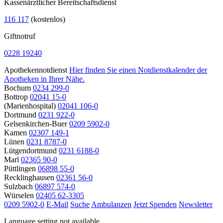
Kassenärztlicher Bereitschaftsdienst
116 117
(kostenlos)
Giftnotruf
0228 19240
Apothekennotdienst
Hier finden Sie einen Notdienstkalender der
Apotheken in Ihrer Nähe.
Bochum
0234 299-0
Bottrop
02041 15-0
(Marienhospital)
02041 106-0
Dortmund
0231 922-0
Gelsenkirchen-Buer
0209 5902-0
Kamen
02307 149-1
Lünen
0231 8787-0
Lütgendortmund
0231 6188-0
Marl
02365 90-0
Püttlingen
06898 55-0
Recklinghausen
02361 56-0
Sulzbach
06897 574-0
Würselen
02405 62-3305
0209 5902-0
E-Mail
Suche
Ambulanzen
Jetzt Spenden
Newsletter
Language setting not available