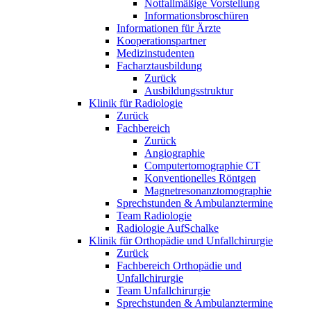
Notfallmäßige Vorstellung
Informationsbroschüren
Informationen für Ärzte
Kooperationspartner
Medizinstudenten
Facharztausbildung
Zurück
Ausbildungsstruktur
Klinik für Radiologie
Zurück
Fachbereich
Zurück
Angiographie
Computertomographie CT
Konventionelles Röntgen
Magnetresonanztomographie
Sprechstunden & Ambulanztermine
Team Radiologie
Radiologie AufSchalke
Klinik für Orthopädie und Unfallchirurgie
Zurück
Fachbereich Orthopädie und
Unfallchirurgie
Team Unfallchirurgie
Sprechstunden & Ambulanztermine