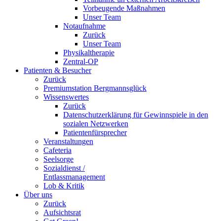
Vorbeugende Maßnahmen
Unser Team
Notaufnahme
Zurück
Unser Team
Physikaltherapie
Zentral-OP
Patienten & Besucher
Zurück
Premiumstation Bergmannsglück
Wissenswertes
Zurück
Datenschutzerklärung für Gewinnspiele in den
sozialen Netzwerken
Patientenfürsprecher
Veranstaltungen
Cafeteria
Seelsorge
Sozialdienst /
Entlassmanagement
Lob & Kritik
Über uns
Zurück
Aufsichtsrat