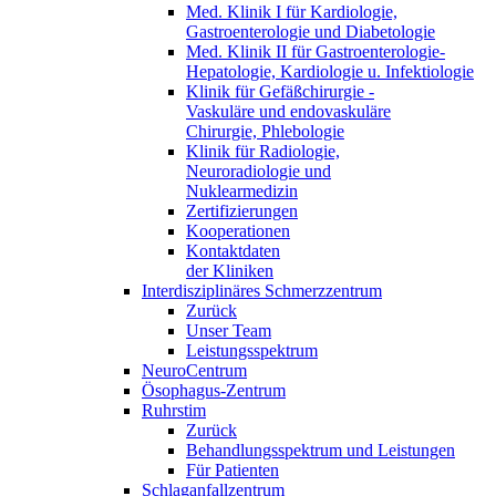
Med. Klinik I für Kardiologie,
Gastroenterologie und Diabetologie
Med. Klinik II für Gastroenterologie-
Hepatologie, Kardiologie u. Infektiologie
Klinik für Gefäßchirurgie -
Vaskuläre und endovaskuläre
Chirurgie, Phlebologie
Klinik für Radiologie,
Neuroradiologie und
Nuklearmedizin
Zertifizierungen
Kooperationen
Kontaktdaten
der Kliniken
Interdisziplinäres Schmerzzentrum
Zurück
Unser Team
Leistungsspektrum
NeuroCentrum
Ösophagus-Zentrum
Ruhrstim
Zurück
Behandlungsspektrum und Leistungen
Für Patienten
Schlaganfallzentrum