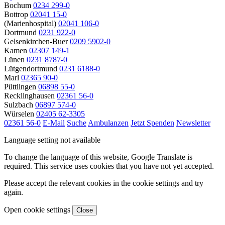
Bochum
0234 299-0
Bottrop
02041 15-0
(Marienhospital)
02041 106-0
Dortmund
0231 922-0
Gelsenkirchen-Buer
0209 5902-0
Kamen
02307 149-1
Lünen
0231 8787-0
Lütgendortmund
0231 6188-0
Marl
02365 90-0
Püttlingen
06898 55-0
Recklinghausen
02361 56-0
Sulzbach
06897 574-0
Würselen
02405 62-3305
02361 56-0
E-Mail
Suche
Ambulanzen
Jetzt Spenden
Newsletter
Language setting not available
To change the language of this website, Google Translate is
required. This service uses cookies that you have not yet accepted.
Please accept the relevant cookies in the cookie settings and try
again.
Open cookie settings
Close