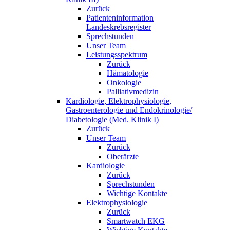
Zurück
Patienteninformation
Landeskrebsregister
Sprechstunden
Unser Team
Leistungsspektrum
Zurück
Hämatologie
Onkologie
Palliativmedizin
Kardiologie, Elektrophysiologie,
Gastroenterologie und Endokrinologie/
Diabetologie (Med. Klinik I)
Zurück
Unser Team
Zurück
Oberärzte
Kardiologie
Zurück
Sprechstunden
Wichtige Kontakte
Elektrophysiologie
Zurück
Smartwatch EKG