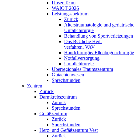
Unser Team
WAIOT-2026
Leistungsspektrum
Zurück
Alterstraumatologie und geriatrische
Unfallchirurgie
Behandlung von Sportverletzungen
Das BG-liche Heil-
verfahren, VAV
Handchirurgie/ Ellenbogenchirurgie
Notfallversorgung
Unfallchirurgie
Überregionales Traumazentrum
Gutachtenwesen
Sprechstunden
Zentren
Zurück
Darmkrebszentrum
Zurück
Sprechstunden
Gefäßzentrum
Zurück
Sprechstunden
Herz- und Gefäßzentrum Vest
Zurück