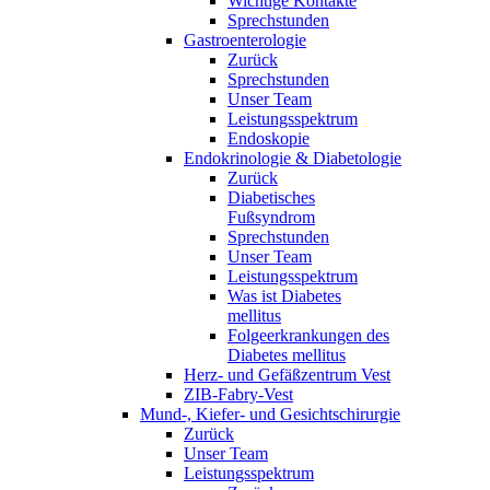
Wichtige Kontakte
Sprechstunden
Gastroenterologie
Zurück
Sprechstunden
Unser Team
Leistungsspektrum
Endoskopie
Endokrinologie & Diabetologie
Zurück
Diabetisches
Fußsyndrom
Sprechstunden
Unser Team
Leistungsspektrum
Was ist Diabetes
mellitus
Folgeerkrankungen des
Diabetes mellitus
Herz- und Gefäßzentrum Vest
ZIB-Fabry-Vest
Mund-, Kiefer- und Gesichtschirurgie
Zurück
Unser Team
Leistungsspektrum