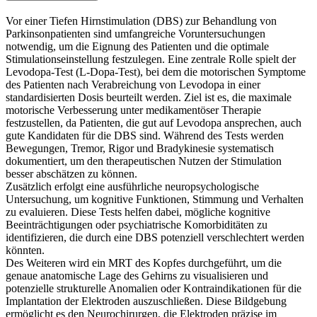
Vor einer Tiefen Hirnstimulation (DBS) zur Behandlung von
Parkinsonpatienten sind umfangreiche Voruntersuchungen
notwendig, um die Eignung des Patienten und die optimale
Stimulationseinstellung festzulegen. Eine zentrale Rolle spielt der
Levodopa-Test (L-Dopa-Test), bei dem die motorischen Symptome
des Patienten nach Verabreichung von Levodopa in einer
standardisierten Dosis beurteilt werden. Ziel ist es, die maximale
motorische Verbesserung unter medikamentöser Therapie
festzustellen, da Patienten, die gut auf Levodopa ansprechen, auch
gute Kandidaten für die DBS sind. Während des Tests werden
Bewegungen, Tremor, Rigor und Bradykinesie systematisch
dokumentiert, um den therapeutischen Nutzen der Stimulation
besser abschätzen zu können.
Zusätzlich erfolgt eine ausführliche neuropsychologische
Untersuchung, um kognitive Funktionen, Stimmung und Verhalten
zu evaluieren. Diese Tests helfen dabei, mögliche kognitive
Beeinträchtigungen oder psychiatrische Komorbiditäten zu
identifizieren, die durch eine DBS potenziell verschlechtert werden
könnten.
Des Weiteren wird ein MRT des Kopfes durchgeführt, um die
genaue anatomische Lage des Gehirns zu visualisieren und
potenzielle strukturelle Anomalien oder Kontraindikationen für die
Implantation der Elektroden auszuschließen. Diese Bildgebung
ermöglicht es den Neurochirurgen, die Elektroden präzise im