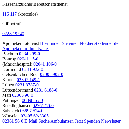
Kassenärztlicher Bereitschaftsdienst
116 117
(kostenlos)
Giftnotruf
0228 19240
Apothekennotdienst
Hier finden Sie einen Notdienstkalender der
Apotheken in Ihrer Nähe.
Bochum
0234 299-0
Bottrop
02041 15-0
(Marienhospital)
02041 106-0
Dortmund
0231 922-0
Gelsenkirchen-Buer
0209 5902-0
Kamen
02307 149-1
Lünen
0231 8787-0
Lütgendortmund
0231 6188-0
Marl
02365 90-0
Püttlingen
06898 55-0
Recklinghausen
02361 56-0
Sulzbach
06897 574-0
Würselen
02405 62-3305
02361 56-0
E-Mail
Suche
Ambulanzen
Jetzt Spenden
Newsletter