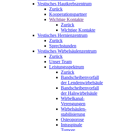
Vestisches Hautkrebszentrum
Zurück
Kooperationspartner
Wichtige Kontakte
Zurück
Wichtige Kontakte
Vestisches Hernienzentrum
Zurück
Sprechstunden
Vestisches Wirbelsäulenzentrum
Zurück
Unser Team
Leistungsspektrum
Zurück
Bandscheibenvorfall
der Lendenwirbelsäule
Bandscheibenvorfall
der Halswirbelsäule
Wirbelkanal-
Verengungen
Wirbelsäulen-
stabilisierung
Osteoporose
Intraspinale
Tumore