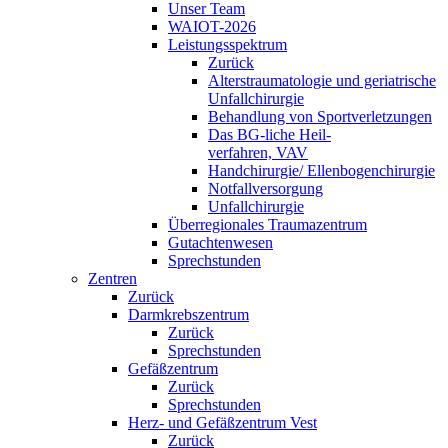
Unser Team
WAIOT-2026
Leistungsspektrum
Zurück
Alterstraumatologie und geriatrische
Unfallchirurgie
Behandlung von Sportverletzungen
Das BG-liche Heil-
verfahren, VAV
Handchirurgie/ Ellenbogenchirurgie
Notfallversorgung
Unfallchirurgie
Überregionales Traumazentrum
Gutachtenwesen
Sprechstunden
Zentren
Zurück
Darmkrebszentrum
Zurück
Sprechstunden
Gefäßzentrum
Zurück
Sprechstunden
Herz- und Gefäßzentrum Vest
Zurück