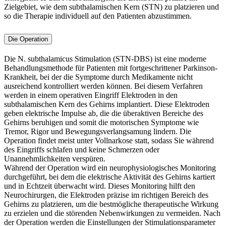
Zielgebiet, wie dem subthalamischen Kern (STN) zu platzieren und
so die Therapie individuell auf den Patienten abzustimmen.
Die Operation
Die N. subthalamicus Stimulation (STN-DBS) ist eine moderne
Behandlungsmethode für Patienten mit fortgeschrittener Parkinson-
Krankheit, bei der die Symptome durch Medikamente nicht
ausreichend kontrolliert werden können. Bei diesem Verfahren
werden in einem operativen Eingriff Elektroden in den
subthalamischen Kern des Gehirns implantiert. Diese Elektroden
geben elektrische Impulse ab, die die überaktiven Bereiche des
Gehirns beruhigen und somit die motorischen Symptome wie
Tremor, Rigor und Bewegungsverlangsamung lindern. Die
Operation findet meist unter Vollnarkose statt, sodass Sie während
des Eingriffs schlafen und keine Schmerzen oder
Unannehmlichkeiten verspüren.
Während der Operation wird ein neurophysiologisches Monitoring
durchgeführt, bei dem die elektrische Aktivität des Gehirns kartiert
und in Echtzeit überwacht wird. Dieses Monitoring hilft den
Neurochirurgen, die Elektroden präzise im richtigen Bereich des
Gehirns zu platzieren, um die bestmögliche therapeutische Wirkung
zu erzielen und die störenden Nebenwirkungen zu vermeiden. Nach
der Operation werden die Einstellungen der Stimulationsparameter