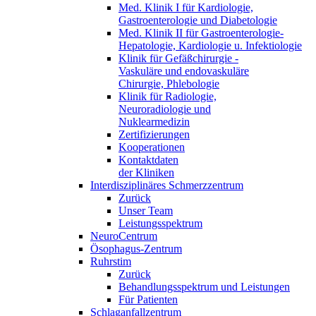
Med. Klinik I für Kardiologie,
Gastroenterologie und Diabetologie
Med. Klinik II für Gastroenterologie-
Hepatologie, Kardiologie u. Infektiologie
Klinik für Gefäßchirurgie -
Vaskuläre und endovaskuläre
Chirurgie, Phlebologie
Klinik für Radiologie,
Neuroradiologie und
Nuklearmedizin
Zertifizierungen
Kooperationen
Kontaktdaten
der Kliniken
Interdisziplinäres Schmerzzentrum
Zurück
Unser Team
Leistungsspektrum
NeuroCentrum
Ösophagus-Zentrum
Ruhrstim
Zurück
Behandlungsspektrum und Leistungen
Für Patienten
Schlaganfallzentrum