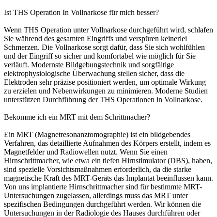
Ist THS Operation In Vollnarkose für mich besser?
Wenn THS Operation unter Vollnarkose durchgeführt wird, schlafen
Sie während des gesamten Eingriffs und verspüren keinerlei
Schmerzen. Die Vollnarkose sorgt dafür, dass Sie sich wohlfühlen
und der Eingriff so sicher und komfortabel wie möglich für Sie
verläuft. Modernste Bildgebungstechnik und sorgfältige
elektrophysiologische Überwachung stellen sicher, dass die
Elektroden sehr präzise positioniert werden, um optimale Wirkung
zu erzielen und Nebenwirkungen zu minimieren. Moderne Studien
unterstützen Durchführung der THS Operationen in Vollnarkose.
Bekomme ich ein MRT mit dem Schrittmacher?
Ein MRT (Magnetresonanztomographie) ist ein bildgebendes
Verfahren, das detaillierte Aufnahmen des Körpers erstellt, indem es
Magnetfelder und Radiowellen nutzt. Wenn Sie einen
Hirnschrittmacher, wie etwa ein tiefen Hirnstimulator (DBS), haben,
sind spezielle Vorsichtsmaßnahmen erforderlich, da die starke
magnetische Kraft des MRT-Geräts das Implantat beeinflussen kann.
Von uns implantierte Hirnschrittmacher sind für bestimmte MRT-
Untersuchungen zugelassen, allerdings muss das MRT unter
spezifischen Bedingungen durchgeführt werden. Wir können die
Untersuchungen in der Radiologie des Hauses durchführen oder