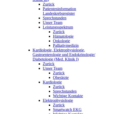
Zurück
Patienteninformation
Landeskrebsregister
Sprechstunden
Unser Team
Leistungsspektrum
Zurück
Hämatologie
Onkologie
Palliativmedizin
Kardiologie, Elektrophysiologie,
Gastroenterologie und Endokrinologie/
Diabetologie (Med. Klinik I)
Zurück
Unser Team
Zurück
Oberärzte
Kardiologie
Zurück
Sprechstunden
Wichtige Kontakte
Elektrophysiologie
Zurück
Smartwatch EKG