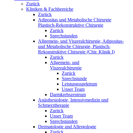
Zurück
Kliniken & Fachbereiche
Zurück
Adipositas und Metabolische Chirurgie
Plastisch-Rekonstruktive Chirurgie
Zurück
Sprechstunden
Allgemein- und Viszeralchirurgie, Adipositas-
und Metabolische Chirurgie, Plastisch-
Rekonstruktive Chirurgie (Chir. Klinik I)
Zurück
Allgemein- und
Viszeralchirurgie
Zurück
Sprechstunde
Leistungsspektrum
Unser Team
Darmkrebszentrum
Anästhesiologie, Intensivmedizin und
Schmerztherapie
Zurück
Unser Team
Sprechstunden
Dermatologie und Allergologie
Zurück