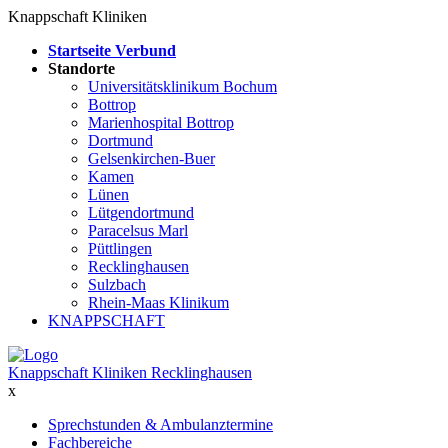
Knappschaft Kliniken
Startseite Verbund
Standorte
Universitätsklinikum Bochum
Bottrop
Marienhospital Bottrop
Dortmund
Gelsenkirchen-Buer
Kamen
Lünen
Lütgendortmund
Paracelsus Marl
Püttlingen
Recklinghausen
Sulzbach
Rhein-Maas Klinikum
KNAPPSCHAFT
Knappschaft Kliniken Recklinghausen
x
Sprechstunden & Ambulanztermine
Fachbereiche