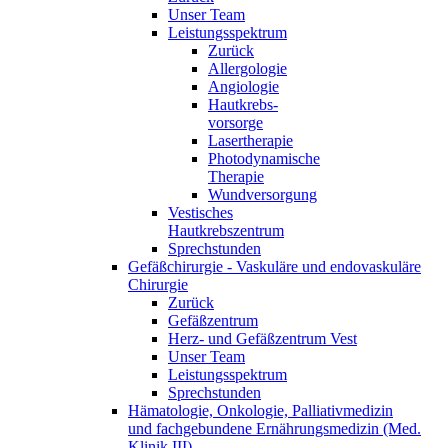
Unser Team
Leistungsspektrum
Zurück
Allergologie
Angiologie
Hautkrebs-
vorsorge
Lasertherapie
Photodynamische
Therapie
Wundversorgung
Vestisches
Hautkrebszentrum
Sprechstunden
Gefäßchirurgie - Vaskuläre und endovaskuläre
Chirurgie
Zurück
Gefäßzentrum
Herz- und Gefäßzentrum Vest
Unser Team
Leistungsspektrum
Sprechstunden
Hämatologie, Onkologie, Palliativmedizin
und fachgebundene Ernährungsmedizin (Med.
Klinik III)