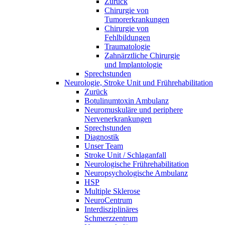
Zurück
Chirurgie von
Tumorerkrankungen
Chirurgie von
Fehlbildungen
Traumatologie
Zahnärztliche Chirurgie
und Implantologie
Sprechstunden
Neurologie, Stroke Unit und Frührehabilitation
Zurück
Botulinumtoxin Ambulanz
Neuromuskuläre und periphere
Nervenerkrankungen
Sprechstunden
Diagnostik
Unser Team
Stroke Unit / Schlaganfall
Neurologische Frührehabilitation
Neuropsychologische Ambulanz
HSP
Multiple Sklerose
NeuroCentrum
Interdisziplinäres
Schmerzzentrum