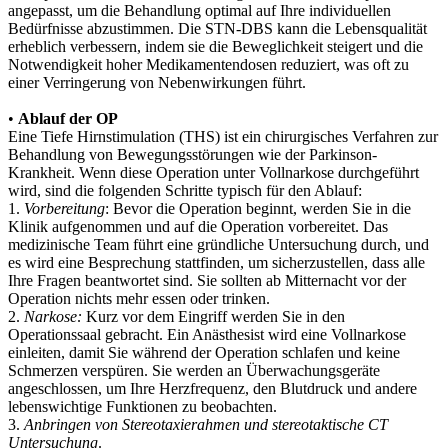
angepasst, um die Behandlung optimal auf Ihre individuellen
Bedürfnisse abzustimmen. Die STN-DBS kann die Lebensqualität
erheblich verbessern, indem sie die Beweglichkeit steigert und die
Notwendigkeit hoher Medikamentendosen reduziert, was oft zu
einer Verringerung von Nebenwirkungen führt.
•
Ablauf der OP
Eine Tiefe Hirnstimulation (THS) ist ein chirurgisches Verfahren zur
Behandlung von Bewegungsstörungen wie der Parkinson-
Krankheit. Wenn diese Operation unter Vollnarkose durchgeführt
wird, sind die folgenden Schritte typisch für den Ablauf:
1.
Vorbereitung
: Bevor die Operation beginnt, werden Sie in die
Klinik aufgenommen und auf die Operation vorbereitet. Das
medizinische Team führt eine gründliche Untersuchung durch, und
es wird eine Besprechung stattfinden, um sicherzustellen, dass alle
Ihre Fragen beantwortet sind. Sie sollten ab Mitternacht vor der
Operation nichts mehr essen oder trinken.
2.
Narkose:
Kurz vor dem Eingriff werden Sie in den
Operationssaal gebracht. Ein Anästhesist wird eine Vollnarkose
einleiten, damit Sie während der Operation schlafen und keine
Schmerzen verspüren. Sie werden an Überwachungsgeräte
angeschlossen, um Ihre Herzfrequenz, den Blutdruck und andere
lebenswichtige Funktionen zu beobachten.
3.
Anbringen von Stereotaxierahmen und stereotaktische CT
Untersuchung
.