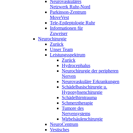
Neurovaskuläres
Netzwerk Ruhr-Nord
Parkinson-Zentrum
MoveVest
Tele-Epileptologie Ruhr
Informationen für
Zuweiser
Neurochirurgie
Zurück
Unser Team
Leistungsspektrum
Zurück
Hydrocephalus
Neurochirurgie der peripheren
Nerven
Neurovaskuläre Erkrankungen
Schädelbasischirurgie u.
Hypopyhsenchirurgie
Schädelhirntrauma
Schmerztherapie
Tumore des
Nervensystems
Wirbelsäulenchirurgie
NeuroCentrum
Vestisches