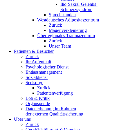
Ilio-Sakral-Gelenks-
Schmerzsyndrom
Sprechstunden
Westdeutsches Adipositaszentrum
Zurück
Magenverkleinerung
Überregionales Traumazentrum
Zurück
Unser Team
Patienten & Besucher
Zurück
Ihr Aufenthalt
Psychologischer Dienst
Entlassmanagement
Sozialdienst
Seelsorge
Zurück
Patientenverfügung
Lob & Kritik
Organspende
Datenerhebung im Rahmen
der externen Qualitätssicherung
Über uns
Zurück
Geschäftsführung & Gremien