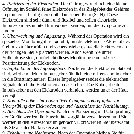
4.
Platzierung der Elektroden:
Der Chirurg wird durch eine kleine
Öffnung im Schädel feine Elektroden in das Zielgebiet des Gehirns
implantieren, häufig den subthalamischen Kern (STN). Diese
Elektroden sind sehr dünn und flexibel und sollen elektrische
Impulse an bestimmte Hirnregionen senden, um die Symptome zu
lindern.
5.
Überwachung und Anpassung:
Während der Operation wird ein
spezielles Monitoring durchgeführt, um die elektrische Aktivität des
Gehirns zu überprüfen und sicherzustellen, dass die Elektroden an
der richtigen Stelle platziert werden. Auch wenn Sie unter
Vollnarkose sind, ermöglicht dieses Monitoring eine präzise
Positionierung der Elektroden.
6.
Implantation des Impulsgebers:
Nachdem die Elektroden platziert
sind, wird ein kleiner Impulsgeber, ähnlich einem Herzschrittmacher,
in die Brust implantiert. Dieser Impulsgeber sendet die elektrischen
Signale durch die Elektroden an das Gehirn. Die Kabel, die den
Impulsgeber mit den Elektroden verbinden, werden unter der Haut
verlegt.
7.
Kontrolle mittels intraoperativer Computertomographie zur
Überprüfung der Elektrodenlage und Ausschluss der Nachblutung.
8.
Abschluss der Operation:
Nach der Platzierung und Überprüfung
der Geräte werden die Einschnitte sorgfältig verschlossen, und Sie
werden in den Aufwachraum gebracht. Dort werden Sie überwacht,
bis Sie aus der Narkose erwachen.
9.
Erholung und Nachsorge:
Nach der Operation bleiben Sie für