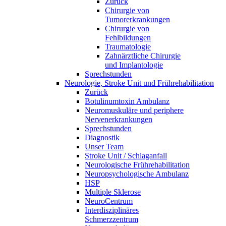
Zurück
Chirurgie von
Tumorerkrankungen
Chirurgie von
Fehlbildungen
Traumatologie
Zahnärztliche Chirurgie
und Implantologie
Sprechstunden
Neurologie, Stroke Unit und Frührehabilitation
Zurück
Botulinumtoxin Ambulanz
Neuromuskuläre und periphere
Nervenerkrankungen
Sprechstunden
Diagnostik
Unser Team
Stroke Unit / Schlaganfall
Neurologische Frührehabilitation
Neuropsychologische Ambulanz
HSP
Multiple Sklerose
NeuroCentrum
Interdisziplinäres
Schmerzzentrum