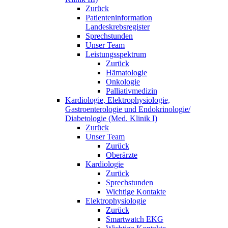
Zurück
Patienteninformation
Landeskrebsregister
Sprechstunden
Unser Team
Leistungsspektrum
Zurück
Hämatologie
Onkologie
Palliativmedizin
Kardiologie, Elektrophysiologie,
Gastroenterologie und Endokrinologie/
Diabetologie (Med. Klinik I)
Zurück
Unser Team
Zurück
Oberärzte
Kardiologie
Zurück
Sprechstunden
Wichtige Kontakte
Elektrophysiologie
Zurück
Smartwatch EKG