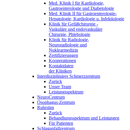
Med. Klinik I für Kardiologie,
Gastroenterologie und Diabetologie
Med. Klinik II für Gastroenterologie-
Hepatologie, Kardiologie u. Infektiologie
Klinik für Gefäßchirurgie -
Vaskuläre und endovaskuläre
Chirurgie, Phlebologie
Klinik für Radiologie,
Neuroradiologie und
Nuklearmedizin
Zertifizierungen
Kooperationen
Kontaktdaten
der Kliniken
Interdisziplinäres Schmerzzentrum
Zurück
Unser Team
Leistungsspektrum
NeuroCentrum
Ösophagus-Zentrum
Ruhrstim
Zurück
Behandlungsspektrum und Leistungen
Für Patienten
Schlaganfallzentrum