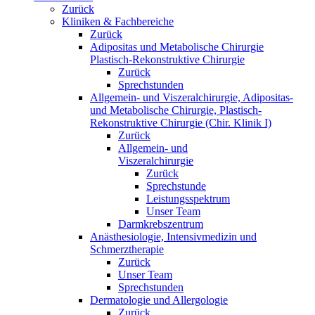
Zurück
Kliniken & Fachbereiche
Zurück
Adipositas und Metabolische Chirurgie
Plastisch-Rekonstruktive Chirurgie
Zurück
Sprechstunden
Allgemein- und Viszeralchirurgie, Adipositas-
und Metabolische Chirurgie, Plastisch-
Rekonstruktive Chirurgie (Chir. Klinik I)
Zurück
Allgemein- und
Viszeralchirurgie
Zurück
Sprechstunde
Leistungsspektrum
Unser Team
Darmkrebszentrum
Anästhesiologie, Intensivmedizin und
Schmerztherapie
Zurück
Unser Team
Sprechstunden
Dermatologie und Allergologie
Zurück