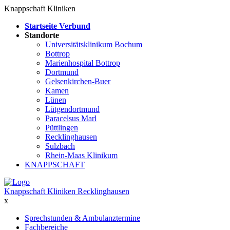
Knappschaft Kliniken
Startseite Verbund
Standorte
Universitätsklinikum Bochum
Bottrop
Marienhospital Bottrop
Dortmund
Gelsenkirchen-Buer
Kamen
Lünen
Lütgendortmund
Paracelsus Marl
Püttlingen
Recklinghausen
Sulzbach
Rhein-Maas Klinikum
KNAPPSCHAFT
Knappschaft Kliniken Recklinghausen
x
Sprechstunden & Ambulanztermine
Fachbereiche