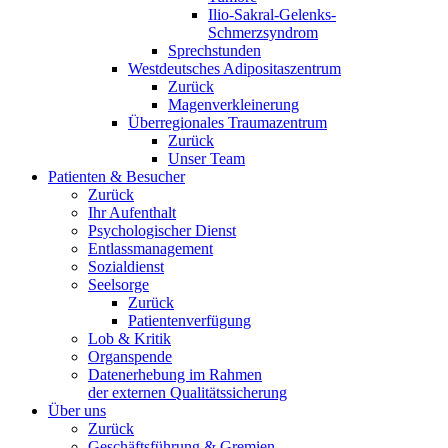
Ilio-Sakral-Gelenks-
Schmerzsyndrom
Sprechstunden
Westdeutsches Adipositaszentrum
Zurück
Magenverkleinerung
Überregionales Traumazentrum
Zurück
Unser Team
Patienten & Besucher
Zurück
Ihr Aufenthalt
Psychologischer Dienst
Entlassmanagement
Sozialdienst
Seelsorge
Zurück
Patientenverfügung
Lob & Kritik
Organspende
Datenerhebung im Rahmen
der externen Qualitätssicherung
Über uns
Zurück
Geschäftsführung & Gremien