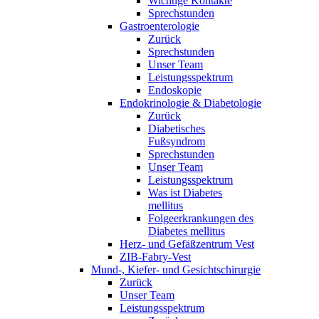
Wichtige Kontakte
Sprechstunden
Gastroenterologie
Zurück
Sprechstunden
Unser Team
Leistungsspektrum
Endoskopie
Endokrinologie & Diabetologie
Zurück
Diabetisches
Fußsyndrom
Sprechstunden
Unser Team
Leistungsspektrum
Was ist Diabetes
mellitus
Folgeerkrankungen des
Diabetes mellitus
Herz- und Gefäßzentrum Vest
ZIB-Fabry-Vest
Mund-, Kiefer- und Gesichtschirurgie
Zurück
Unser Team
Leistungsspektrum