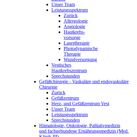
Unser Team
Leistungsspektrum
Zurück
Allergologie
Angiologie
Hautkrebs-
vorsorge
Lasertherapie
Photodynamische
Therapie
Wundversorgung
Vestisches
Hautkrebszentrum
Sprechstunden
Gefäßchirurgie - Vaskuläre und endovaskuläre
Chirurgie
Zurück
Gefäßzentrum
Herz- und Gefäßzentrum Vest
Unser Team
Leistungsspektrum
Sprechstunden
Hämatologie, Onkologie, Palliativmedizin
und fachgebundene Ernährungsmedizin (Med.
Klinik III)