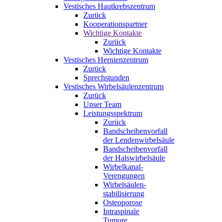
Vestisches Hautkrebszentrum
Zurück
Kooperationspartner
Wichtige Kontakte
Zurück
Wichtige Kontakte
Vestisches Hernienzentrum
Zurück
Sprechstunden
Vestisches Wirbelsäulenzentrum
Zurück
Unser Team
Leistungsspektrum
Zurück
Bandscheibenvorfall
der Lendenwirbelsäule
Bandscheibenvorfall
der Halswirbelsäule
Wirbelkanal-
Verengungen
Wirbelsäulen-
stabilisierung
Osteoporose
Intraspinale
Tumore