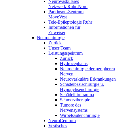
Neurovaskuläres
Netzwerk Ruhr-Nord
Parkinson-Zentrum
MoveVest
Tele-Epileptologie Ruhr
Informationen für
Zuweiser
Neurochirurgie
Zurück
Unser Team
Leistungsspektrum
Zurück
Hydrocephalus
Neurochirurgie der peripheren
Nerven
Neurovaskuläre Erkrankungen
Schädelbasischirurgie u.
Hypopyhsenchirurgie
Schädelhirntrauma
Schmerztherapie
Tumore des
Nervensystems
Wirbelsäulenchirurgie
NeuroCentrum
Vestisches