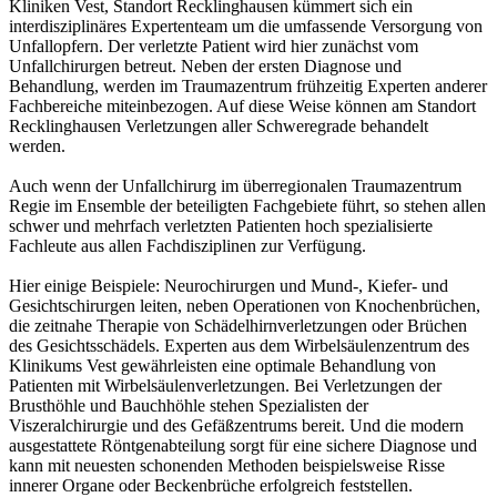
Kliniken Vest, Standort Recklinghausen kümmert sich ein
interdisziplinäres Expertenteam um die umfassende Versorgung von
Unfallopfern. Der verletzte Patient wird hier zunächst vom
Unfallchirurgen betreut. Neben der ersten Diagnose und
Behandlung, werden im Traumazentrum frühzeitig Experten anderer
Fachbereiche miteinbezogen. Auf diese Weise können am Standort
Recklinghausen Verletzungen aller Schweregrade behandelt
werden.
Auch wenn der Unfallchirurg im überregionalen Traumazentrum
Regie im Ensemble der beteiligten Fachgebiete führt, so stehen allen
schwer und mehrfach verletzten Patienten hoch spezialisierte
Fachleute aus allen Fachdisziplinen zur Verfügung.
Hier einige Beispiele: Neurochirurgen und Mund-, Kiefer- und
Gesichtschirurgen leiten, neben Operationen von Knochenbrüchen,
die zeitnahe Therapie von Schädelhirnverletzungen oder Brüchen
des Gesichtsschädels. Experten aus dem Wirbelsäulenzentrum des
Klinikums Vest gewährleisten eine optimale Behandlung von
Patienten mit Wirbelsäulenverletzungen. Bei Verletzungen der
Brusthöhle und Bauchhöhle stehen Spezialisten der
Viszeralchirurgie und des Gefäßzentrums bereit. Und die modern
ausgestattete Röntgenabteilung sorgt für eine sichere Diagnose und
kann mit neuesten schonenden Methoden beispielsweise Risse
innerer Organe oder Beckenbrüche erfolgreich feststellen.