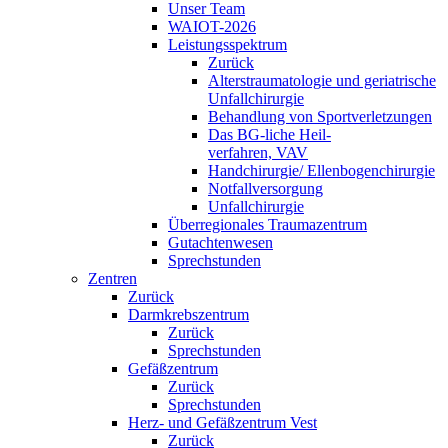
Unser Team
WAIOT-2026
Leistungsspektrum
Zurück
Alterstraumatologie und geriatrische
Unfallchirurgie
Behandlung von Sportverletzungen
Das BG-liche Heil-
verfahren, VAV
Handchirurgie/ Ellenbogenchirurgie
Notfallversorgung
Unfallchirurgie
Überregionales Traumazentrum
Gutachtenwesen
Sprechstunden
Zentren
Zurück
Darmkrebszentrum
Zurück
Sprechstunden
Gefäßzentrum
Zurück
Sprechstunden
Herz- und Gefäßzentrum Vest
Zurück