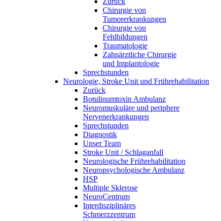
Zurück
Chirurgie von
Tumorerkrankungen
Chirurgie von
Fehlbildungen
Traumatologie
Zahnärztliche Chirurgie
und Implantologie
Sprechstunden
Neurologie, Stroke Unit und Frührehabilitation
Zurück
Botulinumtoxin Ambulanz
Neuromuskuläre und periphere
Nervenerkrankungen
Sprechstunden
Diagnostik
Unser Team
Stroke Unit / Schlaganfall
Neurologische Frührehabilitation
Neuropsychologische Ambulanz
HSP
Multiple Sklerose
NeuroCentrum
Interdisziplinäres
Schmerzzentrum