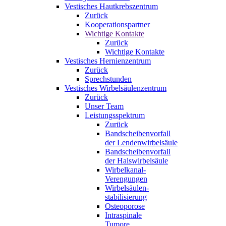
Vestisches Hautkrebszentrum
Zurück
Kooperationspartner
Wichtige Kontakte
Zurück
Wichtige Kontakte
Vestisches Hernienzentrum
Zurück
Sprechstunden
Vestisches Wirbelsäulenzentrum
Zurück
Unser Team
Leistungsspektrum
Zurück
Bandscheibenvorfall
der Lendenwirbelsäule
Bandscheibenvorfall
der Halswirbelsäule
Wirbelkanal-
Verengungen
Wirbelsäulen-
stabilisierung
Osteoporose
Intraspinale
Tumore