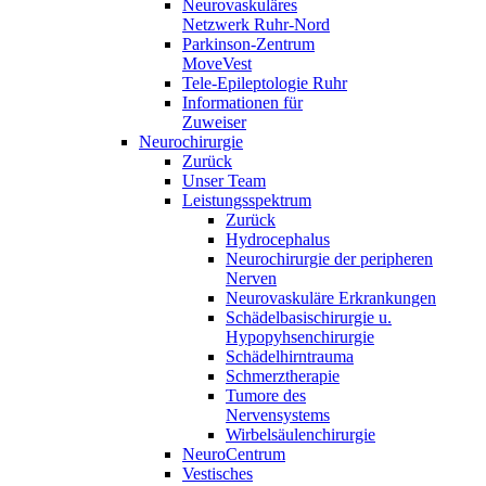
Neurovaskuläres
Netzwerk Ruhr-Nord
Parkinson-Zentrum
MoveVest
Tele-Epileptologie Ruhr
Informationen für
Zuweiser
Neurochirurgie
Zurück
Unser Team
Leistungsspektrum
Zurück
Hydrocephalus
Neurochirurgie der peripheren
Nerven
Neurovaskuläre Erkrankungen
Schädelbasischirurgie u.
Hypopyhsenchirurgie
Schädelhirntrauma
Schmerztherapie
Tumore des
Nervensystems
Wirbelsäulenchirurgie
NeuroCentrum
Vestisches