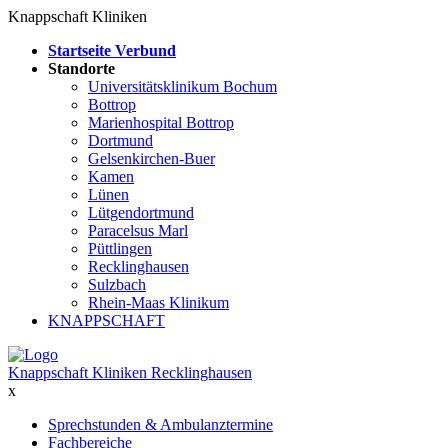
Knappschaft Kliniken
Startseite Verbund
Standorte
Universitätsklinikum Bochum
Bottrop
Marienhospital Bottrop
Dortmund
Gelsenkirchen-Buer
Kamen
Lünen
Lütgendortmund
Paracelsus Marl
Püttlingen
Recklinghausen
Sulzbach
Rhein-Maas Klinikum
KNAPPSCHAFT
Knappschaft Kliniken Recklinghausen
x
Sprechstunden & Ambulanztermine
Fachbereiche