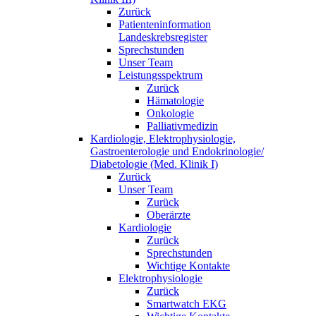
Zurück
Patienteninformation
Landeskrebsregister
Sprechstunden
Unser Team
Leistungsspektrum
Zurück
Hämatologie
Onkologie
Palliativmedizin
Kardiologie, Elektrophysiologie,
Gastroenterologie und Endokrinologie/
Diabetologie (Med. Klinik I)
Zurück
Unser Team
Zurück
Oberärzte
Kardiologie
Zurück
Sprechstunden
Wichtige Kontakte
Elektrophysiologie
Zurück
Smartwatch EKG