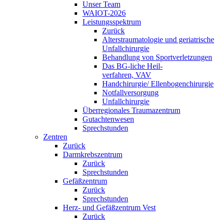
Unser Team
WAIOT-2026
Leistungsspektrum
Zurück
Alterstraumatologie und geriatrische
Unfallchirurgie
Behandlung von Sportverletzungen
Das BG-liche Heil-
verfahren, VAV
Handchirurgie/ Ellenbogenchirurgie
Notfallversorgung
Unfallchirurgie
Überregionales Traumazentrum
Gutachtenwesen
Sprechstunden
Zentren
Zurück
Darmkrebszentrum
Zurück
Sprechstunden
Gefäßzentrum
Zurück
Sprechstunden
Herz- und Gefäßzentrum Vest
Zurück