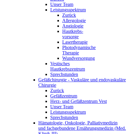
Unser Team
Leistungsspektrum
Zurück
Allergologie
Angiologie
Hautkrebs-
vorsorge
Lasertherapie
Photodynamische
Therapie
Wundversorgung
Vestisches
Hautkrebszentrum
Sprechstunden
Gefäßchirurgie - Vaskuläre und endovaskuläre
Chirurgie
Zurück
Gefäßzentrum
Herz- und Gefäßzentrum Vest
Unser Team
Leistungsspektrum
Sprechstunden
Hämatologie, Onkologie, Palliativmedizin
und fachgebundene Ernährungsmedizin (Med.
Klinik III)