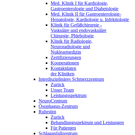
Med. Klinik I für Kardiologie,
Gastroenterologie und Diabetologie
Med. Klinik II für Gastroenterologie-
Hepatologie, Kardiologie u. Infektiologie
Klinik für Gefäßchirurgie -
Vaskuläre und endovaskuläre
Chirurgie, Phlebologie
Klinik für Radiologie,
Neuroradiologie und
Nuklearmedizin
Zertifizierungen
Kooperationen
Kontaktdaten
der Kliniken
Interdisziplinäres Schmerzzentrum
Zurück
Unser Team
Leistungsspektrum
NeuroCentrum
Ösophagus-Zentrum
Ruhrstim
Zurück
Behandlungsspektrum und Leistungen
Für Patienten
Schlaganfallzentrum