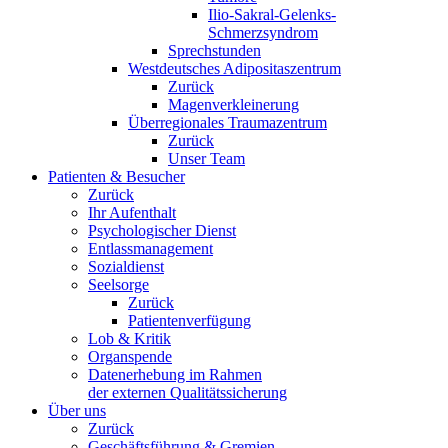
Ilio-Sakral-Gelenks-
Schmerzsyndrom
Sprechstunden
Westdeutsches Adipositaszentrum
Zurück
Magenverkleinerung
Überregionales Traumazentrum
Zurück
Unser Team
Patienten & Besucher
Zurück
Ihr Aufenthalt
Psychologischer Dienst
Entlassmanagement
Sozialdienst
Seelsorge
Zurück
Patientenverfügung
Lob & Kritik
Organspende
Datenerhebung im Rahmen
der externen Qualitätssicherung
Über uns
Zurück
Geschäftsführung & Gremien