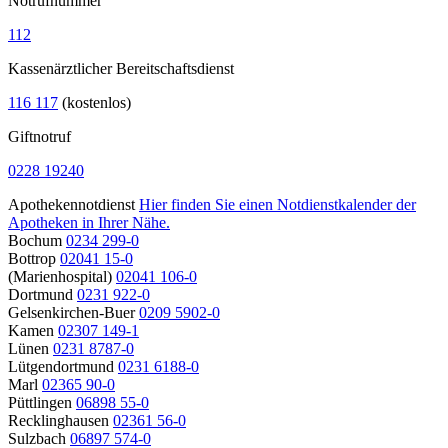
Notrufnummer
112
Kassenärztlicher Bereitschaftsdienst
116 117
(kostenlos)
Giftnotruf
0228 19240
Apothekennotdienst
Hier finden Sie einen Notdienstkalender der
Apotheken in Ihrer Nähe.
Bochum
0234 299-0
Bottrop
02041 15-0
(Marienhospital)
02041 106-0
Dortmund
0231 922-0
Gelsenkirchen-Buer
0209 5902-0
Kamen
02307 149-1
Lünen
0231 8787-0
Lütgendortmund
0231 6188-0
Marl
02365 90-0
Püttlingen
06898 55-0
Recklinghausen
02361 56-0
Sulzbach
06897 574-0