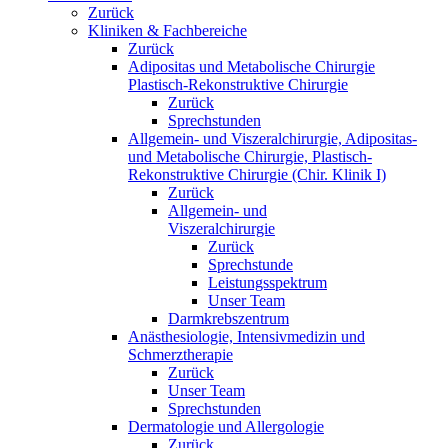
Zurück
Kliniken & Fachbereiche
Zurück
Adipositas und Metabolische Chirurgie
Plastisch-Rekonstruktive Chirurgie
Zurück
Sprechstunden
Allgemein- und Viszeralchirurgie, Adipositas-
und Metabolische Chirurgie, Plastisch-
Rekonstruktive Chirurgie (Chir. Klinik I)
Zurück
Allgemein- und
Viszeralchirurgie
Zurück
Sprechstunde
Leistungsspektrum
Unser Team
Darmkrebszentrum
Anästhesiologie, Intensivmedizin und
Schmerztherapie
Zurück
Unser Team
Sprechstunden
Dermatologie und Allergologie
Zurück