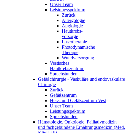
Unser Team
Leistungsspektrum
Zurück
Allergologie
Angiologie
Hautkrebs-
vorsorge
Lasertherapie
Photodynamische
Therapie
Wundversorgung
Vestisches
Hautkrebszentrum
Sprechstunden
Gefäßchirurgie - Vaskuläre und endovaskuläre
Chirurgie
Zurück
Gefäßzentrum
Herz- und Gefäßzentrum Vest
Unser Team
Leistungsspektrum
Sprechstunden
Hämatologie, Onkologie, Palliativmedizin
und fachgebundene Ernährungsmedizin (Med.
Klinik III)