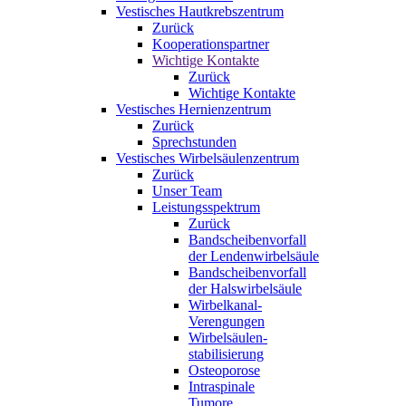
Vestisches Hautkrebszentrum
Zurück
Kooperationspartner
Wichtige Kontakte
Zurück
Wichtige Kontakte
Vestisches Hernienzentrum
Zurück
Sprechstunden
Vestisches Wirbelsäulenzentrum
Zurück
Unser Team
Leistungsspektrum
Zurück
Bandscheibenvorfall
der Lendenwirbelsäule
Bandscheibenvorfall
der Halswirbelsäule
Wirbelkanal-
Verengungen
Wirbelsäulen-
stabilisierung
Osteoporose
Intraspinale
Tumore