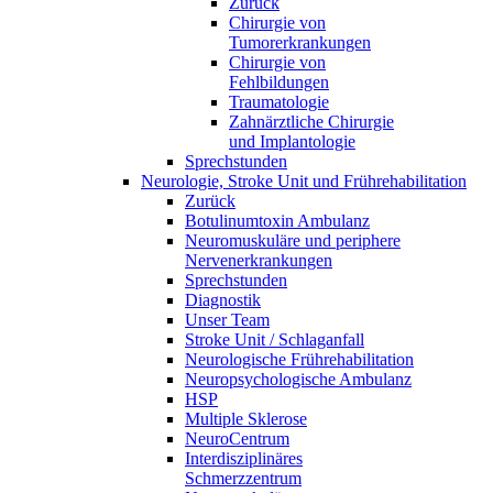
Zurück
Chirurgie von
Tumorerkrankungen
Chirurgie von
Fehlbildungen
Traumatologie
Zahnärztliche Chirurgie
und Implantologie
Sprechstunden
Neurologie, Stroke Unit und Frührehabilitation
Zurück
Botulinumtoxin Ambulanz
Neuromuskuläre und periphere
Nervenerkrankungen
Sprechstunden
Diagnostik
Unser Team
Stroke Unit / Schlaganfall
Neurologische Frührehabilitation
Neuropsychologische Ambulanz
HSP
Multiple Sklerose
NeuroCentrum
Interdisziplinäres
Schmerzzentrum