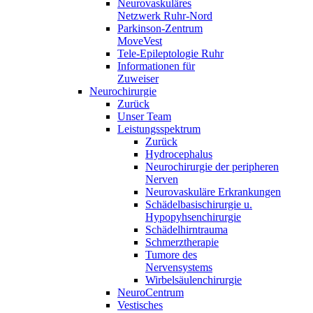
Neurovaskuläres
Netzwerk Ruhr-Nord
Parkinson-Zentrum
MoveVest
Tele-Epileptologie Ruhr
Informationen für
Zuweiser
Neurochirurgie
Zurück
Unser Team
Leistungsspektrum
Zurück
Hydrocephalus
Neurochirurgie der peripheren
Nerven
Neurovaskuläre Erkrankungen
Schädelbasischirurgie u.
Hypopyhsenchirurgie
Schädelhirntrauma
Schmerztherapie
Tumore des
Nervensystems
Wirbelsäulenchirurgie
NeuroCentrum
Vestisches