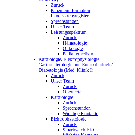
Zurück
Patienteninformation
Landeskrebsregister
Sprechstunden
Unser Team
Leistungsspektrum
Zurück
Hämatologie
Onkologie
Palliativmedizin
Kardiologie, Elektrophysiologie,
Gastroenterologie und Endokrinologie/
Diabetologie (Med. Klinik I)
Zurück
Unser Team
Zurück
Oberärzte
Kardiologie
Zurück
Sprechstunden
Wichtige Kontakte
Elektrophysiologie
Zurück
Smartwatch EKG