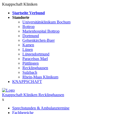
Knappschaft Kliniken
Startseite Verbund
Standorte
Universitätsklinikum Bochum
Bottrop
Marienhospital Bottrop
Dortmund
Gelsenkirchen-Buer
Kamen
Lünen
Lütgendortmund
Paracelsus Marl
Püttlingen
Recklinghausen
Sulzbach
Rhein-Maas Klinikum
KNAPPSCHAFT
Knappschaft Kliniken Recklinghausen
x
Sprechstunden & Ambulanztermine
Fachbereiche