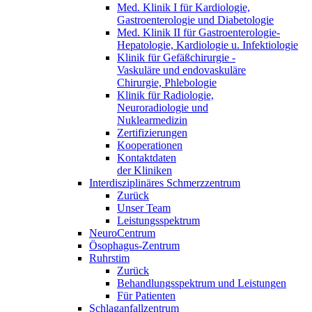
Med. Klinik I für Kardiologie,
Gastroenterologie und Diabetologie
Med. Klinik II für Gastroenterologie-
Hepatologie, Kardiologie u. Infektiologie
Klinik für Gefäßchirurgie -
Vaskuläre und endovaskuläre
Chirurgie, Phlebologie
Klinik für Radiologie,
Neuroradiologie und
Nuklearmedizin
Zertifizierungen
Kooperationen
Kontaktdaten
der Kliniken
Interdisziplinäres Schmerzzentrum
Zurück
Unser Team
Leistungsspektrum
NeuroCentrum
Ösophagus-Zentrum
Ruhrstim
Zurück
Behandlungsspektrum und Leistungen
Für Patienten
Schlaganfallzentrum