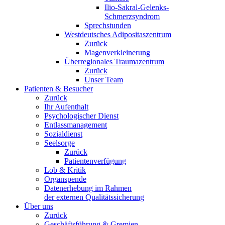
Ilio-Sakral-Gelenks-
Schmerzsyndrom
Sprechstunden
Westdeutsches Adipositaszentrum
Zurück
Magenverkleinerung
Überregionales Traumazentrum
Zurück
Unser Team
Patienten & Besucher
Zurück
Ihr Aufenthalt
Psychologischer Dienst
Entlassmanagement
Sozialdienst
Seelsorge
Zurück
Patientenverfügung
Lob & Kritik
Organspende
Datenerhebung im Rahmen
der externen Qualitätssicherung
Über uns
Zurück
Geschäftsführung & Gremien