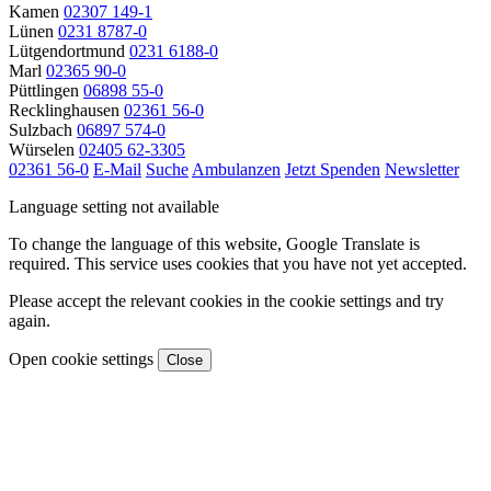
Kamen
02307 149-1
Lünen
0231 8787-0
Lütgendortmund
0231 6188-0
Marl
02365 90-0
Püttlingen
06898 55-0
Recklinghausen
02361 56-0
Sulzbach
06897 574-0
Würselen
02405 62-3305
02361 56-0
E-Mail
Suche
Ambulanzen
Jetzt Spenden
Newsletter
Language setting not available
To change the language of this website, Google Translate is
required. This service uses cookies that you have not yet accepted.
Please accept the relevant cookies in the cookie settings and try
again.
Open cookie settings
Close