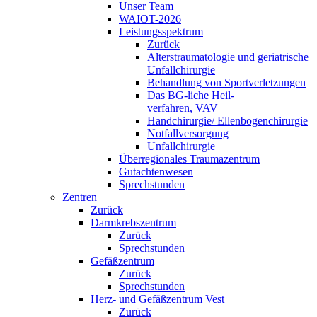
Unser Team
WAIOT-2026
Leistungsspektrum
Zurück
Alterstraumatologie und geriatrische
Unfallchirurgie
Behandlung von Sportverletzungen
Das BG-liche Heil-
verfahren, VAV
Handchirurgie/ Ellenbogenchirurgie
Notfallversorgung
Unfallchirurgie
Überregionales Traumazentrum
Gutachtenwesen
Sprechstunden
Zentren
Zurück
Darmkrebszentrum
Zurück
Sprechstunden
Gefäßzentrum
Zurück
Sprechstunden
Herz- und Gefäßzentrum Vest
Zurück