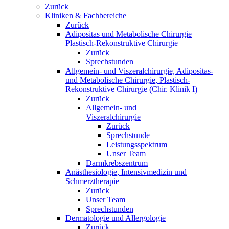
Zurück
Kliniken & Fachbereiche
Zurück
Adipositas und Metabolische Chirurgie
Plastisch-Rekonstruktive Chirurgie
Zurück
Sprechstunden
Allgemein- und Viszeralchirurgie, Adipositas-
und Metabolische Chirurgie, Plastisch-
Rekonstruktive Chirurgie (Chir. Klinik I)
Zurück
Allgemein- und
Viszeralchirurgie
Zurück
Sprechstunde
Leistungsspektrum
Unser Team
Darmkrebszentrum
Anästhesiologie, Intensivmedizin und
Schmerztherapie
Zurück
Unser Team
Sprechstunden
Dermatologie und Allergologie
Zurück