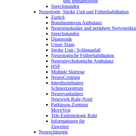
und Implantologie
Sprechstunden
Neurologie, Stroke Unit und Frührehabilitation
Zurück
Botulinumtoxin Ambulanz
Neuromuskuläre und periphere Nervenerkr
Sprechstunden
Diagnostik
Unser Team
Stroke Unit / Schlaganfall
Neurologische Frührehabilitation
Neuropsychologische Ambulanz
HSP
Multiple Sklerose
NeuroCentrum
Interdisziplinäres
Schmerzzentrum
Neurovaskuläres
Netzwerk Ruhr-Nord
Parkinson-Zentrum
MoveVest
Tele-Epileptologie Ruhr
Informationen für
Zuweiser
Neurochirurgie