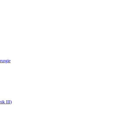
rurgie
ik III)