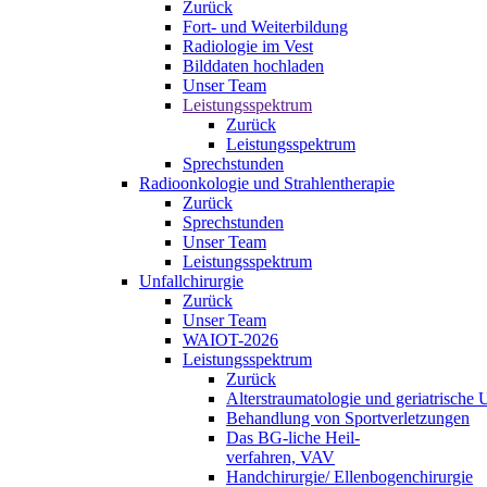
Zurück
Fort- und Weiterbildung
Radiologie im Vest
Bilddaten hochladen
Unser Team
Leistungsspektrum
Zurück
Leistungsspektrum
Sprechstunden
Radioonkologie und Strahlentherapie
Zurück
Sprechstunden
Unser Team
Leistungsspektrum
Unfallchirurgie
Zurück
Unser Team
WAIOT-2026
Leistungsspektrum
Zurück
Alterstraumatologie und geriatrische U
Behandlung von Sportverletzungen
Das BG-liche Heil-
verfahren, VAV
Handchirurgie/ Ellenbogenchirurgie