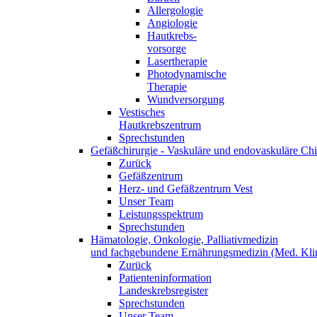
Allergologie
Angiologie
Hautkrebs-
vorsorge
Lasertherapie
Photodynamische
Therapie
Wundversorgung
Vestisches
Hautkrebszentrum
Sprechstunden
Gefäßchirurgie - Vaskuläre und endovaskuläre Chi
Zurück
Gefäßzentrum
Herz- und Gefäßzentrum Vest
Unser Team
Leistungsspektrum
Sprechstunden
Hämatologie, Onkologie, Palliativmedizin
und fachgebundene Ernährungsmedizin (Med. Klin
Zurück
Patienteninformation
Landeskrebsregister
Sprechstunden
Unser Team