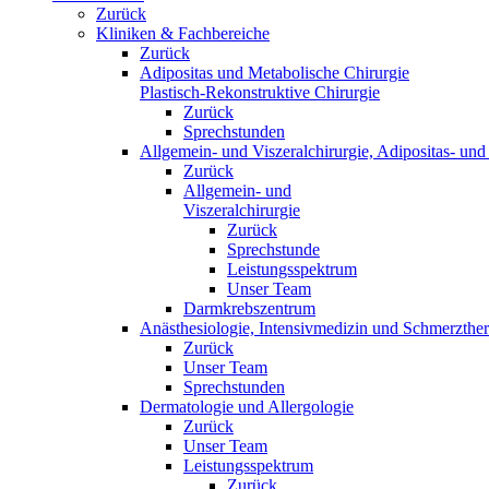
Zurück
Kliniken & Fachbereiche
Zurück
Adipositas und Metabolische Chirurgie
Plastisch-Rekonstruktive Chirurgie
Zurück
Sprechstunden
Allgemein- und Viszeralchirurgie, Adipositas- und 
Zurück
Allgemein- und
Viszeralchirurgie
Zurück
Sprechstunde
Leistungsspektrum
Unser Team
Darmkrebszentrum
Anästhesiologie, Intensivmedizin und Schmerzther
Zurück
Unser Team
Sprechstunden
Dermatologie und Allergologie
Zurück
Unser Team
Leistungsspektrum
Zurück