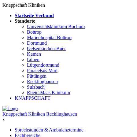
Knappschaft Kliniken
Startseite Verbund
Standorte
Universitätsklinikum Bochum
Bottrop
Marienhospital Bottrop
Dortmund
Gelsenkirchen-Buer
Kamen
Lünen
Lütgendortmund
Paracelsus Marl
Püttlingen
Recklinghausen
Sulzbach
Rhein-Maas Klinikum
KNAPPSCHAFT
Knappschaft Kliniken Recklinghausen
x
Sprechstunden & Ambulanztermine
Fachbereiche