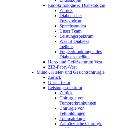
Endoskopie
Endokrinologie & Diabetologie
Zurück
Diabetisches
Fußsyndrom
Sprechstunden
Unser Team
Leistungsspektrum
Was ist Diabetes
mellitus
Folgeerkrankungen des
Diabetes mellitus
Herz- und Gefäßzentrum Vest
ZIB-Fabry-Vest
Mund-, Kiefer- und Gesichtschirurgie
Zurück
Unser Team
Leistungsspektrum
Zurück
Chirurgie von
Tumorerkrankungen
Chirurgie von
Fehlbildungen
Traumatologie
Zahnärztliche Chirurgie