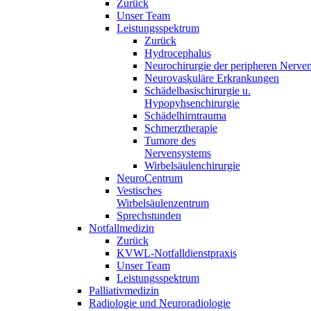
Zurück
Unser Team
Leistungsspektrum
Zurück
Hydrocephalus
Neurochirurgie der peripheren Nerve
Neurovaskuläre Erkrankungen
Schädelbasischirurgie u.
Hypopyhsenchirurgie
Schädelhirntrauma
Schmerztherapie
Tumore des
Nervensystems
Wirbelsäulenchirurgie
NeuroCentrum
Vestisches
Wirbelsäulenzentrum
Sprechstunden
Notfallmedizin
Zurück
KVWL-Notfalldienstpraxis
Unser Team
Leistungsspektrum
Palliativmedizin
Radiologie und Neuroradiologie