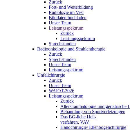
Zurück
Fort- und Weiterbildung
Radiologie im Vest
Bilddaten hochladen
Unser Team
Leistungsspektrum
Zurück
Leistungsspektrum
Sprechstunden
Radioonkologie und Strahlentherapie
Zurück
Sprechstunden
Unser Team
Leistungsspektrum
Unfallchirurgie
Zurück
Unser Team
WAIOT-2026
Leistungsspektrum
Zurück
Alterstraumatologie und geriatrische U
Behandlung von Sportverletzungen
Das BG-liche Heil-
verfahren, VAV
Handchirurgie/ Ellenbogenchirurgie