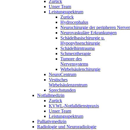
Zurück
Unser Team
Leistungsspektrum
Zurück
Hydrocephalus
Neurochirurgie der peripheren Nerve
Neurovaskuläre Erkrankungen
Schädelbasischirurgie u.
Hypopyhsenchirurgie
Schädelhirntrauma
Schmerztherapie
Tumore des
Nervensystems
Wirbelsäulenchirurgie
NeuroCentrum
Vestisches
Wirbelsäulenzentrum
Sprechstunden
Notfallmedizin
Zurück
KVWL-Notfalldienstpraxis
Unser Team
Leistungsspektrum
Palliativmedizin
Radiologie und Neuroradiologie