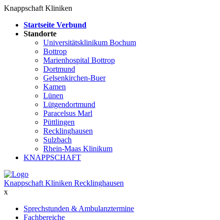
Knappschaft Kliniken
Startseite Verbund
Standorte
Universitätsklinikum Bochum
Bottrop
Marienhospital Bottrop
Dortmund
Gelsenkirchen-Buer
Kamen
Lünen
Lütgendortmund
Paracelsus Marl
Püttlingen
Recklinghausen
Sulzbach
Rhein-Maas Klinikum
KNAPPSCHAFT
Knappschaft Kliniken Recklinghausen
x
Sprechstunden & Ambulanztermine
Fachbereiche