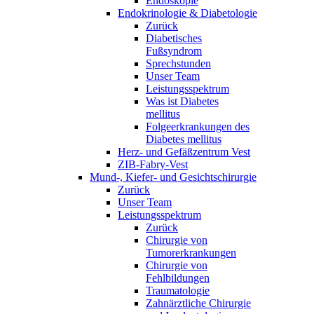
Endoskopie
Endokrinologie & Diabetologie
Zurück
Diabetisches
Fußsyndrom
Sprechstunden
Unser Team
Leistungsspektrum
Was ist Diabetes
mellitus
Folgeerkrankungen des
Diabetes mellitus
Herz- und Gefäßzentrum Vest
ZIB-Fabry-Vest
Mund-, Kiefer- und Gesichtschirurgie
Zurück
Unser Team
Leistungsspektrum
Zurück
Chirurgie von
Tumorerkrankungen
Chirurgie von
Fehlbildungen
Traumatologie
Zahnärztliche Chirurgie