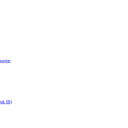
rurgie
ik III)