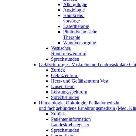
Allergologie
Angiologie
Hautkrebs-
vorsorge
Lasertherapie
Photodynamische
Therapie
Wundversorgung
Vestisches
Hautkrebszentrum
Sprechstunden
Gefäßchirurgie - Vaskuläre und endovaskuläre Chi
Zurück
Gefäßzentrum
Herz- und Gefäßzentrum Vest
Unser Team
Leistungsspektrum
Sprechstunden
Hämatologie, Onkologie, Palliativmedizin
und fachgebundene Ernährungsmedizin (Med. Klin
Zurück
Patienteninformation
Landeskrebsregister
Sprechstunden
Unser Team