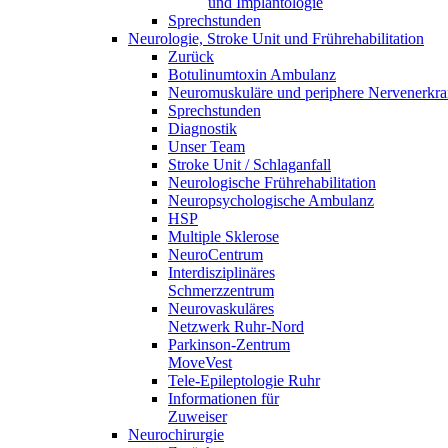
und Implantologie
Sprechstunden
Neurologie, Stroke Unit und Frührehabilitation
Zurück
Botulinumtoxin Ambulanz
Neuromuskuläre und periphere Nervenerkr
Sprechstunden
Diagnostik
Unser Team
Stroke Unit / Schlaganfall
Neurologische Frührehabilitation
Neuropsychologische Ambulanz
HSP
Multiple Sklerose
NeuroCentrum
Interdisziplinäres
Schmerzzentrum
Neurovaskuläres
Netzwerk Ruhr-Nord
Parkinson-Zentrum
MoveVest
Tele-Epileptologie Ruhr
Informationen für
Zuweiser
Neurochirurgie