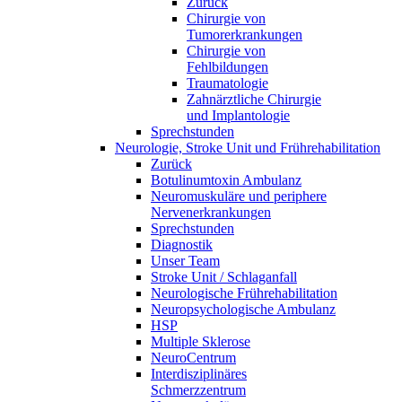
Zurück
Chirurgie von
Tumorerkrankungen
Chirurgie von
Fehlbildungen
Traumatologie
Zahnärztliche Chirurgie
und Implantologie
Sprechstunden
Neurologie, Stroke Unit und Frührehabilitation
Zurück
Botulinumtoxin Ambulanz
Neuromuskuläre und periphere
Nervenerkrankungen
Sprechstunden
Diagnostik
Unser Team
Stroke Unit / Schlaganfall
Neurologische Frührehabilitation
Neuropsychologische Ambulanz
HSP
Multiple Sklerose
NeuroCentrum
Interdisziplinäres
Schmerzzentrum