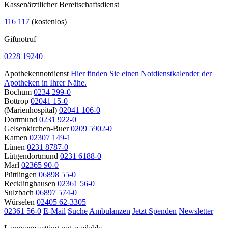
Kassenärztlicher Bereitschaftsdienst
116 117
(kostenlos)
Giftnotruf
0228 19240
Apothekennotdienst
Hier finden Sie einen Notdienstkalender der
Apotheken in Ihrer Nähe.
Bochum
0234 299-0
Bottrop
02041 15-0
(Marienhospital)
02041 106-0
Dortmund
0231 922-0
Gelsenkirchen-Buer
0209 5902-0
Kamen
02307 149-1
Lünen
0231 8787-0
Lütgendortmund
0231 6188-0
Marl
02365 90-0
Püttlingen
06898 55-0
Recklinghausen
02361 56-0
Sulzbach
06897 574-0
Würselen
02405 62-3305
02361 56-0
E-Mail
Suche
Ambulanzen
Jetzt Spenden
Newsletter