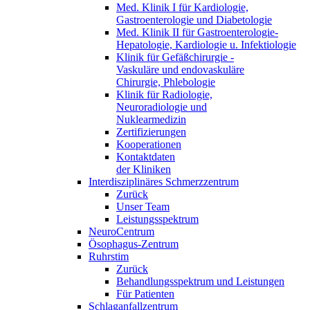
Med. Klinik I für Kardiologie,
Gastroenterologie und Diabetologie
Med. Klinik II für Gastroenterologie-
Hepatologie, Kardiologie u. Infektiologie
Klinik für Gefäßchirurgie -
Vaskuläre und endovaskuläre
Chirurgie, Phlebologie
Klinik für Radiologie,
Neuroradiologie und
Nuklearmedizin
Zertifizierungen
Kooperationen
Kontaktdaten
der Kliniken
Interdisziplinäres Schmerzzentrum
Zurück
Unser Team
Leistungsspektrum
NeuroCentrum
Ösophagus-Zentrum
Ruhrstim
Zurück
Behandlungsspektrum und Leistungen
Für Patienten
Schlaganfallzentrum