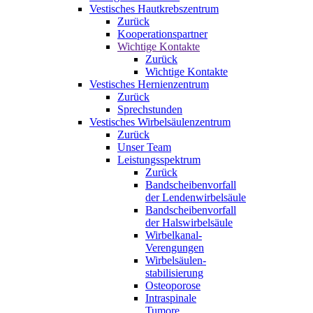
Vestisches Hautkrebszentrum
Zurück
Kooperationspartner
Wichtige Kontakte
Zurück
Wichtige Kontakte
Vestisches Hernienzentrum
Zurück
Sprechstunden
Vestisches Wirbelsäulenzentrum
Zurück
Unser Team
Leistungsspektrum
Zurück
Bandscheibenvorfall
der Lendenwirbelsäule
Bandscheibenvorfall
der Halswirbelsäule
Wirbelkanal-
Verengungen
Wirbelsäulen-
stabilisierung
Osteoporose
Intraspinale
Tumore