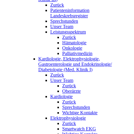
Zurück
Patienteninformation
Landeskrebsregister
Sprechstunden
Unser Team
Leistungsspektrum
Zurück
Hämatologie
Onkologie
Palliativmedizin
Kardiologie, Elektrophysiologie,
Gastroenterologie und Endokrinologie/
Diabetologie (Med. Klinik I)
Zurück
Unser Team
Zurück
Oberärzte
Kardiologie
Zurück
Sprechstunden
Wichtige Kontakte
Elektrophysiologie
Zurück
Smartwatch EKG