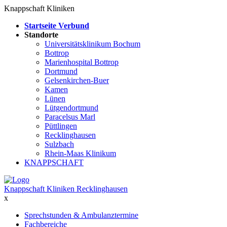
Knappschaft Kliniken
Startseite Verbund
Standorte
Universitätsklinikum Bochum
Bottrop
Marienhospital Bottrop
Dortmund
Gelsenkirchen-Buer
Kamen
Lünen
Lütgendortmund
Paracelsus Marl
Püttlingen
Recklinghausen
Sulzbach
Rhein-Maas Klinikum
KNAPPSCHAFT
Knappschaft Kliniken Recklinghausen
x
Sprechstunden & Ambulanztermine
Fachbereiche