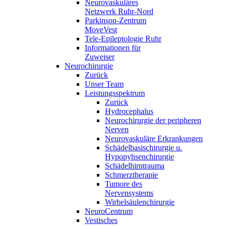
Neurovaskuläres
Netzwerk Ruhr-Nord
Parkinson-Zentrum
MoveVest
Tele-Epileptologie Ruhr
Informationen für
Zuweiser
Neurochirurgie
Zurück
Unser Team
Leistungsspektrum
Zurück
Hydrocephalus
Neurochirurgie der peripheren
Nerven
Neurovaskuläre Erkrankungen
Schädelbasischirurgie u.
Hypopyhsenchirurgie
Schädelhirntrauma
Schmerztherapie
Tumore des
Nervensystems
Wirbelsäulenchirurgie
NeuroCentrum
Vestisches