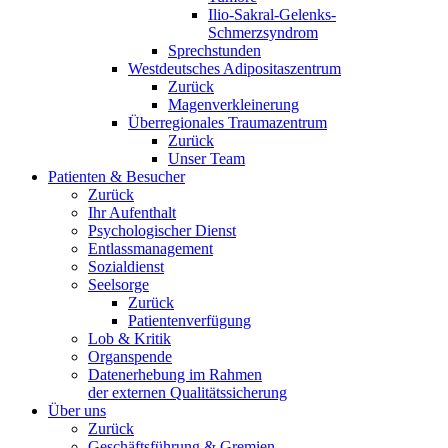
Ilio-Sakral-Gelenks-
Schmerzsyndrom
Sprechstunden
Westdeutsches Adipositaszentrum
Zurück
Magenverkleinerung
Überregionales Traumazentrum
Zurück
Unser Team
Patienten & Besucher
Zurück
Ihr Aufenthalt
Psychologischer Dienst
Entlassmanagement
Sozialdienst
Seelsorge
Zurück
Patientenverfügung
Lob & Kritik
Organspende
Datenerhebung im Rahmen
der externen Qualitätssicherung
Über uns
Zurück
Geschäftsführung & Gremien