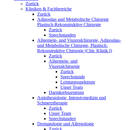
Zurück
Kliniken & Fachbereiche
Zurück
Adipositas und Metabolische Chirurgie
Plastisch-Rekonstruktive Chirurgie
Zurück
Sprechstunden
Allgemein- und Viszeralchirurgie, Adipositas-
und Metabolische Chirurgie, Plastisch-
Rekonstruktive Chirurgie (Chir. Klinik I)
Zurück
Allgemein- und
Viszeralchirurgie
Zurück
Sprechstunde
Leistungsspektrum
Unser Team
Darmkrebszentrum
Anästhesiologie, Intensivmedizin und
Schmerztherapie
Zurück
Unser Team
Sprechstunden
Dermatologie und Allergologie
Zurück