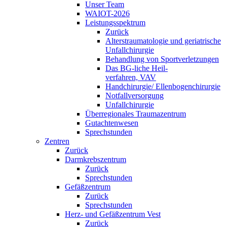
Unser Team
WAIOT-2026
Leistungsspektrum
Zurück
Alterstraumatologie und geriatrische
Unfallchirurgie
Behandlung von Sportverletzungen
Das BG-liche Heil-
verfahren, VAV
Handchirurgie/ Ellenbogenchirurgie
Notfallversorgung
Unfallchirurgie
Überregionales Traumazentrum
Gutachtenwesen
Sprechstunden
Zentren
Zurück
Darmkrebszentrum
Zurück
Sprechstunden
Gefäßzentrum
Zurück
Sprechstunden
Herz- und Gefäßzentrum Vest
Zurück