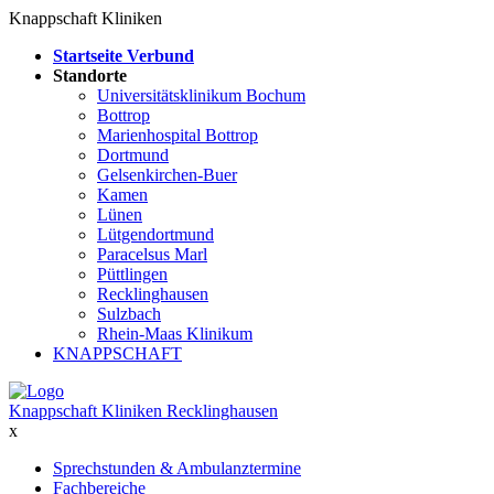
Knappschaft Kliniken
Startseite Verbund
Standorte
Universitätsklinikum Bochum
Bottrop
Marienhospital Bottrop
Dortmund
Gelsenkirchen-Buer
Kamen
Lünen
Lütgendortmund
Paracelsus Marl
Püttlingen
Recklinghausen
Sulzbach
Rhein-Maas Klinikum
KNAPPSCHAFT
Knappschaft Kliniken Recklinghausen
x
Sprechstunden & Ambulanztermine
Fachbereiche