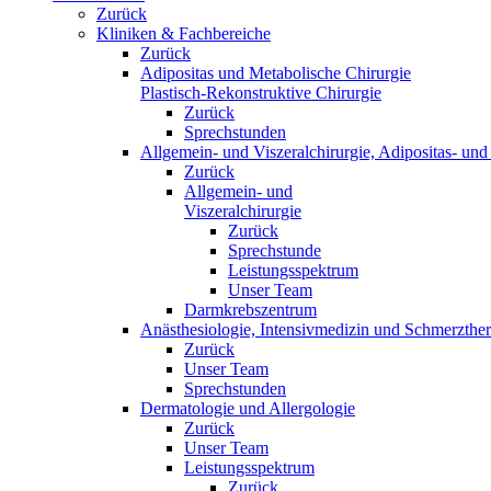
Zurück
Kliniken & Fachbereiche
Zurück
Adipositas und Metabolische Chirurgie
Plastisch-Rekonstruktive Chirurgie
Zurück
Sprechstunden
Allgemein- und Viszeralchirurgie, Adipositas- und 
Zurück
Allgemein- und
Viszeralchirurgie
Zurück
Sprechstunde
Leistungsspektrum
Unser Team
Darmkrebszentrum
Anästhesiologie, Intensivmedizin und Schmerzther
Zurück
Unser Team
Sprechstunden
Dermatologie und Allergologie
Zurück
Unser Team
Leistungsspektrum
Zurück