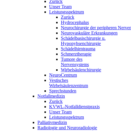
Zurück
Unser Team
Leistungsspektrum
Zurück
Hydrocephalus
Neurochirurgie der peripheren Nerve
Neurovaskuläre Erkrankungen
Schädelbasischirurgie u.
Hypopyhsenchirurgie
Schädelhirntrauma
Schmerztherapie
Tumore des
Nervensystems
Wirbelsäulenchirurgie
NeuroCentrum
Vestisches
Wirbelsäulenzentrum
Sprechstunden
Notfallmedizin
Zurück
KVWL-Notfalldienstpraxis
Unser Team
Leistungsspektrum
Palliativmedizin
Radiologie und Neuroradiologie