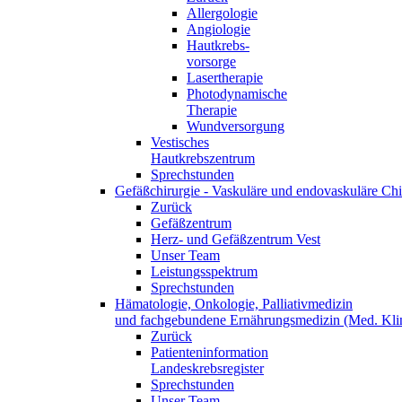
Allergologie
Angiologie
Hautkrebs-
vorsorge
Lasertherapie
Photodynamische
Therapie
Wundversorgung
Vestisches
Hautkrebszentrum
Sprechstunden
Gefäßchirurgie - Vaskuläre und endovaskuläre Chi
Zurück
Gefäßzentrum
Herz- und Gefäßzentrum Vest
Unser Team
Leistungsspektrum
Sprechstunden
Hämatologie, Onkologie, Palliativmedizin
und fachgebundene Ernährungsmedizin (Med. Klin
Zurück
Patienteninformation
Landeskrebsregister
Sprechstunden
Unser Team