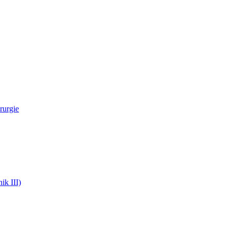
rurgie
ik III)