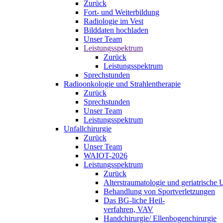
Zurück
Fort- und Weiterbildung
Radiologie im Vest
Bilddaten hochladen
Unser Team
Leistungsspektrum
Zurück
Leistungsspektrum
Sprechstunden
Radioonkologie und Strahlentherapie
Zurück
Sprechstunden
Unser Team
Leistungsspektrum
Unfallchirurgie
Zurück
Unser Team
WAIOT-2026
Leistungsspektrum
Zurück
Alterstraumatologie und geriatrische U
Behandlung von Sportverletzungen
Das BG-liche Heil-
verfahren, VAV
Handchirurgie/ Ellenbogenchirurgie