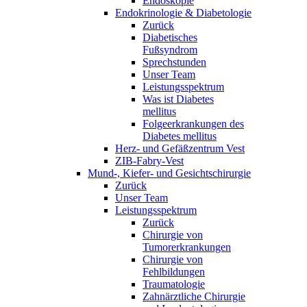
Endoskopie
Endokrinologie & Diabetologie
Zurück
Diabetisches
Fußsyndrom
Sprechstunden
Unser Team
Leistungsspektrum
Was ist Diabetes
mellitus
Folgeerkrankungen des
Diabetes mellitus
Herz- und Gefäßzentrum Vest
ZIB-Fabry-Vest
Mund-, Kiefer- und Gesichtschirurgie
Zurück
Unser Team
Leistungsspektrum
Zurück
Chirurgie von
Tumorerkrankungen
Chirurgie von
Fehlbildungen
Traumatologie
Zahnärztliche Chirurgie