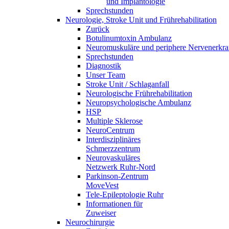
und Implantologie
Sprechstunden
Neurologie, Stroke Unit und Frührehabilitation
Zurück
Botulinumtoxin Ambulanz
Neuromuskuläre und periphere Nervenerkr
Sprechstunden
Diagnostik
Unser Team
Stroke Unit / Schlaganfall
Neurologische Frührehabilitation
Neuropsychologische Ambulanz
HSP
Multiple Sklerose
NeuroCentrum
Interdisziplinäres
Schmerzzentrum
Neurovaskuläres
Netzwerk Ruhr-Nord
Parkinson-Zentrum
MoveVest
Tele-Epileptologie Ruhr
Informationen für
Zuweiser
Neurochirurgie