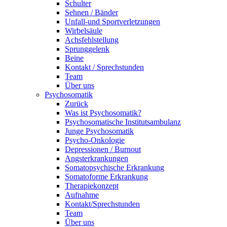
Schulter
Sehnen / Bänder
Unfall-und Sportverletzungen
Wirbelsäule
Achsfehlstellung
Sprunggelenk
Beine
Kontakt / Sprechstunden
Team
Über uns
Psychosomatik
Zurück
Was ist Psychosomatik?
Psychosomatische Institutsambulanz
Junge Psychosomatik
Psycho-Onkologie
Depressionen / Burnout
Angsterkrankungen
Somatopsychische Erkrankung
Somatoforme Erkrankung
Therapiekonzept
Aufnahme
Kontakt/Sprechstunden
Team
Über uns