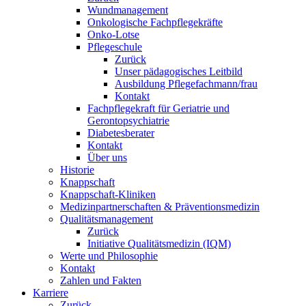
Wundmanagement
Onkologische Fachpflegekräfte
Onko-Lotse
Pflegeschule
Zurück
Unser pädagogisches Leitbild
Ausbildung Pflegefachmann/frau
Kontakt
Fachpflegekraft für Geriatrie und
Gerontopsychiatrie
Diabetesberater
Kontakt
Über uns
Historie
Knappschaft
Knappschaft-Kliniken
Medizinpartnerschaften & Präventionsmedizin
Qualitäts­management
Zurück
Initiative Qualitätsmedizin (IQM)
Werte und Philosophie
Kontakt
Zahlen und Fakten
Karriere
Zurück