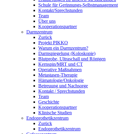
Schule für Gerinnungs-Selbstmanagement
Kontakt/Sprechstunden
Team
Über uns
Kooperationspartner
Darmzentrum
Zurück
Projekt PIKKO
Warum ein Darmzentrum?
Darmspiegelung (Koloskopie)
Blutprobe, Ultraschall und Röntgen
Kernspin/MRT und CT
Operative Maßnahmen
Metastasen-Therapie
Hämatologie/Onkologie
Betreuung und Nachsorge
Kontakt / Sprechstunden
Team
Geschichte
Kooperationspartner
Klinische Studien
Endoprothetikzentrum
Zurück
Endoprothetikzentrum