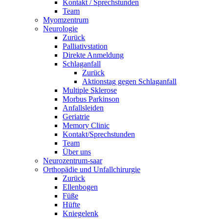
Kontakt / Sprechstunden
Team
Myomzentrum
Neurologie
Zurück
Palliativstation
Direkte Anmeldung
Schlaganfall
Zurück
Aktionstag gegen Schlaganfall
Multiple Sklerose
Morbus Parkinson
Anfallsleiden
Geriatrie
Memory Clinic
Kontakt/Sprechstunden
Team
Über uns
Neurozentrum-saar
Orthopädie und Unfallchirurgie
Zurück
Ellenbogen
Füße
Hüfte
Kniegelenk