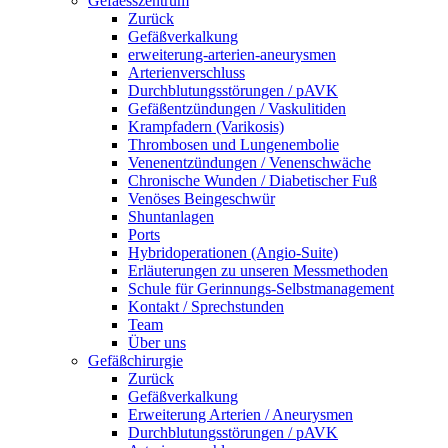
Gefaesszentrum
Zurück
Gefäßverkalkung
erweiterung-arterien-aneurysmen
Arterienverschluss
Durchblutungsstörungen / pAVK
Gefäßentzündungen / Vaskulitiden
Krampfadern (Varikosis)
Thrombosen und Lungenembolie
Venenentzündungen / Venenschwäche
Chronische Wunden / Diabetischer Fuß
Venöses Beingeschwür
Shuntanlagen
Ports
Hybridoperationen (Angio-Suite)
Erläuterungen zu unseren Messmethoden
Schule für Gerinnungs-Selbstmanagement
Kontakt / Sprechstunden
Team
Über uns
Gefäßchirurgie
Zurück
Gefäßverkalkung
Erweiterung Arterien / Aneurysmen
Durchblutungsstörungen / pAVK