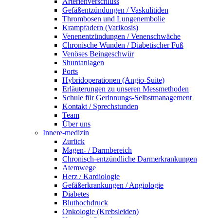
Arterienverschluss
Gefäßentzündungen / Vaskulitiden
Thrombosen und Lungenembolie
Krampfadern (Varikosis)
Venenentzündungen / Venenschwäche
Chronische Wunden / Diabetischer Fuß
Venöses Beingeschwür
Shuntanlagen
Ports
Hybridoperationen (Angio-Suite)
Erläuterungen zu unseren Messmethoden
Schule für Gerinnungs-Selbstmanagement
Kontakt / Sprechstunden
Team
Über uns
Innere-medizin
Zurück
Magen- / Darmbereich
Chronisch-entzündliche Darmerkrankungen
Atemwege
Herz / Kardiologie
Gefäßerkrankungen / Angiologie
Diabetes
Bluthochdruck
Onkologie (Krebsleiden)