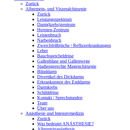
Zurück
Allgemein- und Viszeralchirurgie
Zurück
Leistungsspektrum
Darm(krebs)zentrum
Hernien-Zentrum
Leistenbruch
Narbenbruch
Zwerchfellbrüche / Refluxerkrankungen
Leber
Bauchspeicheldrüse
Gallenblase und Gallenwege
Stadiengerechte Magenchirurgie
Blinddarm
Divertikel des Dickdarms
Erkrankungen des Enddarms
Darmkrebs
Schilddrüse
Kontakt / Sprechstunden
Team
Über uns
Anästhesie und Intensivmedizin
Zurück
Was bedeutet ANÄSTHESIE?
Allgemeinanästhesie