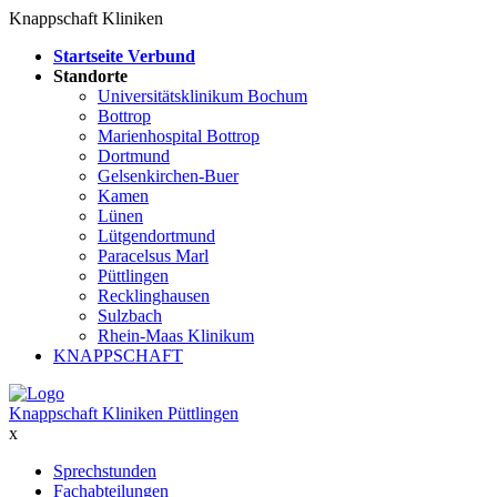
Knappschaft Kliniken
Startseite Verbund
Standorte
Universitätsklinikum Bochum
Bottrop
Marienhospital Bottrop
Dortmund
Gelsenkirchen-Buer
Kamen
Lünen
Lütgendortmund
Paracelsus Marl
Püttlingen
Recklinghausen
Sulzbach
Rhein-Maas Klinikum
KNAPPSCHAFT
Knappschaft Kliniken Püttlingen
x
Sprechstunden
Fachabteilungen