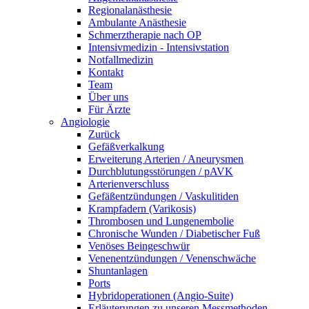
Regionalanästhesie
Ambulante Anästhesie
Schmerztherapie nach OP
Intensivmedizin - Intensivstation
Notfallmedizin
Kontakt
Team
Über uns
Für Ärzte
Angiologie
Zurück
Gefäßverkalkung
Erweiterung Arterien / Aneurysmen
Durchblutungsstörungen / pAVK
Arterienverschluss
Gefäßentzündungen / Vaskulitiden
Krampfadern (Varikosis)
Thrombosen und Lungenembolie
Chronische Wunden / Diabetischer Fuß
Venöses Beingeschwür
Venenentzündungen / Venenschwäche
Shuntanlagen
Ports
Hybridoperationen (Angio-Suite)
Erläuterungen zu unseren Messmethoden