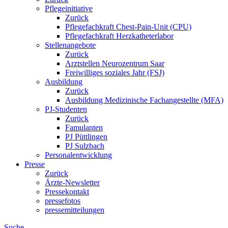
Pflegeinitiative
Zurück
Pflegefachkraft Chest-Pain-Unit (CPU)
Pflegefachkraft Herzkatheterlabor
Stellenangebote
Zurück
Arztstellen Neurozentrum Saar
Freiwilliges soziales Jahr (FSJ)
Ausbildung
Zurück
Ausbildung Medizinische Fachangestellte (MFA)
PJ-Studenten
Zurück
Famulanten
PJ Püttlingen
PJ Sulzbach
Personalentwicklung
Presse
Zurück
Ärzte-Newsletter
Pressekontakt
pressefotos
pressemitteilungen
Suche