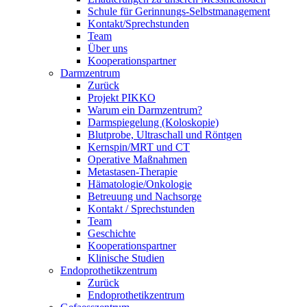
Schule für Gerinnungs-Selbstmanagement
Kontakt/Sprechstunden
Team
Über uns
Kooperationspartner
Darmzentrum
Zurück
Projekt PIKKO
Warum ein Darmzentrum?
Darmspiegelung (Koloskopie)
Blutprobe, Ultraschall und Röntgen
Kernspin/MRT und CT
Operative Maßnahmen
Metastasen-Therapie
Hämatologie/Onkologie
Betreuung und Nachsorge
Kontakt / Sprechstunden
Team
Geschichte
Kooperationspartner
Klinische Studien
Endoprothetikzentrum
Zurück
Endoprothetikzentrum