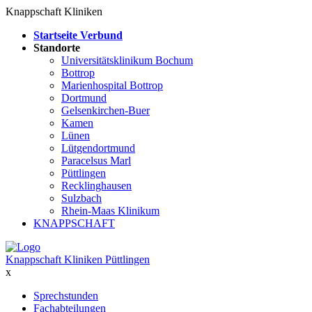
Knappschaft Kliniken
Startseite Verbund
Standorte
Universitätsklinikum Bochum
Bottrop
Marienhospital Bottrop
Dortmund
Gelsenkirchen-Buer
Kamen
Lünen
Lütgendortmund
Paracelsus Marl
Püttlingen
Recklinghausen
Sulzbach
Rhein-Maas Klinikum
KNAPPSCHAFT
Knappschaft Kliniken Püttlingen
x
Sprechstunden
Fachabteilungen