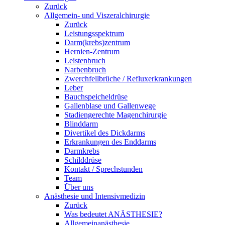
Zurück
Allgemein- und Viszeralchirurgie
Zurück
Leistungsspektrum
Darm(krebs)zentrum
Hernien-Zentrum
Leistenbruch
Narbenbruch
Zwerchfellbrüche / Refluxerkrankungen
Leber
Bauchspeicheldrüse
Gallenblase und Gallenwege
Stadiengerechte Magenchirurgie
Blinddarm
Divertikel des Dickdarms
Erkrankungen des Enddarms
Darmkrebs
Schilddrüse
Kontakt / Sprechstunden
Team
Über uns
Anästhesie und Intensivmedizin
Zurück
Was bedeutet ANÄSTHESIE?
Allgemeinanästhesie