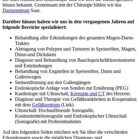
hinaus bekannt. Gemeinsam mit der Chirurgie bilden wir das
Darmzentrum
Saar.
Darüber hinaus haben wir uns in den vergangenen Jahren auf
folgende Bereiche spezialisiert:
Behandlung aller Erkrankungen des gesamten Magen-Darm-
Traktes
Abtragung von Polypen und Tumoren in Speiseröhre, Magen,
Dünn-und Dickdarm
Diagnose und Behandlung von Bauchspeicheldrüsentumoren
und Entzündungen
Behandlung von Engstellen in Speiseröhre, Darm und
Gallenwegen
Steinentfernung aus den Gallengängen
Endoskopische Anlage von Sonden zur Ernährung (PEG)
Kardiologie mit Ultraschall,
Kernspin und CT
des Herzens
Diagnose und Therapie von Gefäßkrankheiten in Kooperation
mit dem
Gefäßzentrum
(Link)
Ultraschall: Hochauflösende Sonografie,
Kontrastmittelsonografie und Endoskopischer Ultraschall
(Sonografie) mit Probeentnahmen
Auf den folgenden Seiten möchten wir Sie über die verschieden
Erkrankungen sowie die möglichen Diagnose- und