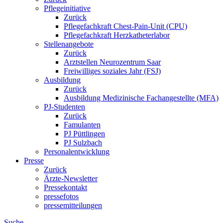
Pflegeinitiative
Zurück
Pflegefachkraft Chest-Pain-Unit (CPU)
Pflegefachkraft Herzkatheterlabor
Stellenangebote
Zurück
Arztstellen Neurozentrum Saar
Freiwilliges soziales Jahr (FSJ)
Ausbildung
Zurück
Ausbildung Medizinische Fachangestellte (MFA)
PJ-Studenten
Zurück
Famulanten
PJ Püttlingen
PJ Sulzbach
Personalentwicklung
Presse
Zurück
Ärzte-Newsletter
Pressekontakt
pressefotos
pressemitteilungen
Suche