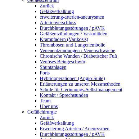
Gefaesszentrum
Zurück
Gefäßverkalkung
erweiterung-arterien-aneurysmen
Arterienverschluss
Durchblutungsstörungen / pAVK
Gefäßentzündungen / Vaskulitiden
Krampfadern (Varikosis)
Thrombosen und Lungenembolie
Venenentzündungen / Venenschwäche
Chronische Wunden / Diabetischer Fuß
Venöses Beingeschwür
Shuntanlagen
Ports
Hybridoperationen (Angio-Suite)
Erläuterungen zu unseren Messmethoden
Schule für Gerinnungs-Selbstmanagement
Kontakt / Sprechstunden
Team
Über uns
Gefäßchirurgie
Zurück
Gefäßverkalkung
Erweiterung Arterien / Aneurysmen
Durchblutungsstörungen / pAVK