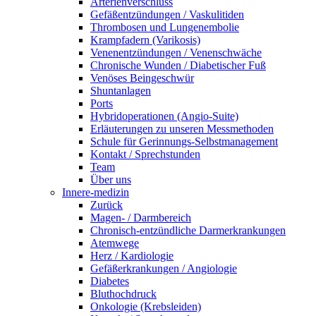
Arterienverschluss
Gefäßentzündungen / Vaskulitiden
Thrombosen und Lungenembolie
Krampfadern (Varikosis)
Venenentzündungen / Venenschwäche
Chronische Wunden / Diabetischer Fuß
Venöses Beingeschwür
Shuntanlagen
Ports
Hybridoperationen (Angio-Suite)
Erläuterungen zu unseren Messmethoden
Schule für Gerinnungs-Selbstmanagement
Kontakt / Sprechstunden
Team
Über uns
Innere-medizin
Zurück
Magen- / Darmbereich
Chronisch-entzündliche Darmerkrankungen
Atemwege
Herz / Kardiologie
Gefäßerkrankungen / Angiologie
Diabetes
Bluthochdruck
Onkologie (Krebsleiden)