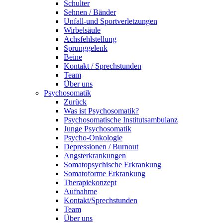
Schulter
Sehnen / Bänder
Unfall-und Sportverletzungen
Wirbelsäule
Achsfehlstellung
Sprunggelenk
Beine
Kontakt / Sprechstunden
Team
Über uns
Psychosomatik
Zurück
Was ist Psychosomatik?
Psychosomatische Institutsambulanz
Junge Psychosomatik
Psycho-Onkologie
Depressionen / Burnout
Angsterkrankungen
Somatopsychische Erkrankung
Somatoforme Erkrankung
Therapiekonzept
Aufnahme
Kontakt/Sprechstunden
Team
Über uns