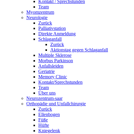
Kontakt / Sprechstunden
Team
Myomzentrum
Neurologie
Zurück
Palliativstation
Direkte Anmeldung
Schlaganfall
Zurück
Aktionstag gegen Schlaganfall
Multiple Sklerose
Morbus Parkinson
Anfallsleiden
Geriatrie
Memory Clinic
Kontakt/Sprechstunden
Team
Über uns
Neurozentrum-saar
Orthopädie und Unfallchirurgie
Zurück
Ellenbogen
Füße
Hüfte
Kniegelenk