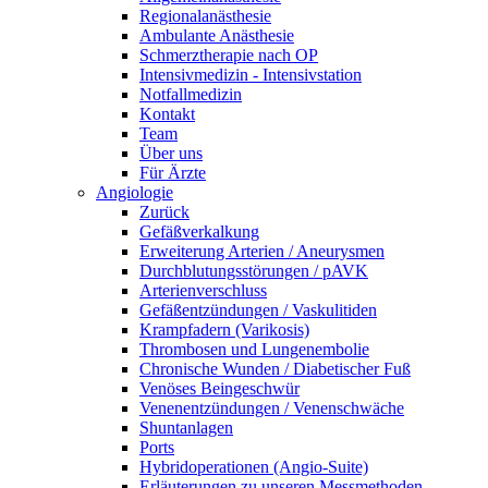
Regionalanästhesie
Ambulante Anästhesie
Schmerztherapie nach OP
Intensivmedizin - Intensivstation
Notfallmedizin
Kontakt
Team
Über uns
Für Ärzte
Angiologie
Zurück
Gefäßverkalkung
Erweiterung Arterien / Aneurysmen
Durchblutungsstörungen / pAVK
Arterienverschluss
Gefäßentzündungen / Vaskulitiden
Krampfadern (Varikosis)
Thrombosen und Lungenembolie
Chronische Wunden / Diabetischer Fuß
Venöses Beingeschwür
Venenentzündungen / Venenschwäche
Shuntanlagen
Ports
Hybridoperationen (Angio-Suite)
Erläuterungen zu unseren Messmethoden