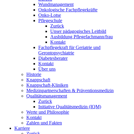
Wundmanagement
Onkologische Fachpflegekräfte
Onko-Lotse
Pflegeschule
Zurück
Unser pädagogisches Leitbild
Ausbildung Pflegefachmann/frau
Kontakt
Fachpflegekraft für Geriatrie und
Gerontopsychiatrie
Diabetesberater
Kontakt
Über uns
Historie
Knappschaft
Knappschaft-Kliniken
Medizinpartnerschaften & Präventionsmedizin
Qualitäts­management
Zurück
Initiative Qualitätsmedizin (IQM)
Werte und Philosophie
Kontakt
Zahlen und Fakten
Karriere
Zurück