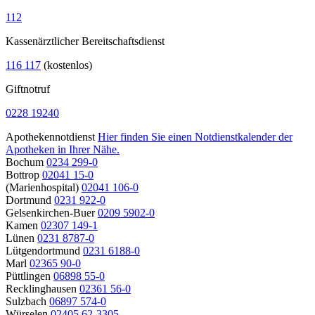
112
Kassenärztlicher Bereitschaftsdienst
116 117
(kostenlos)
Giftnotruf
0228 19240
Apothekennotdienst
Hier finden Sie einen Notdienstkalender der
Apotheken in Ihrer Nähe.
Bochum
0234 299-0
Bottrop
02041 15-0
(Marienhospital)
02041 106-0
Dortmund
0231 922-0
Gelsenkirchen-Buer
0209 5902-0
Kamen
02307 149-1
Lünen
0231 8787-0
Lütgendortmund
0231 6188-0
Marl
02365 90-0
Püttlingen
06898 55-0
Recklinghausen
02361 56-0
Sulzbach
06897 574-0
Würselen
02405 62-3305