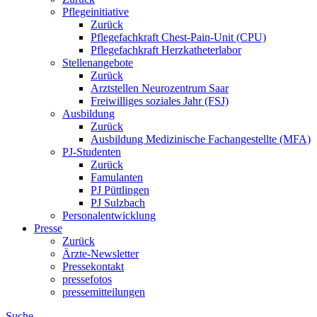
Pflegeinitiative
Zurück
Pflegefachkraft Chest-Pain-Unit (CPU)
Pflegefachkraft Herzkatheterlabor
Stellenangebote
Zurück
Arztstellen Neurozentrum Saar
Freiwilliges soziales Jahr (FSJ)
Ausbildung
Zurück
Ausbildung Medizinische Fachangestellte (MFA)
PJ-Studenten
Zurück
Famulanten
PJ Püttlingen
PJ Sulzbach
Personalentwicklung
Presse
Zurück
Ärzte-Newsletter
Pressekontakt
pressefotos
pressemitteilungen
Suche