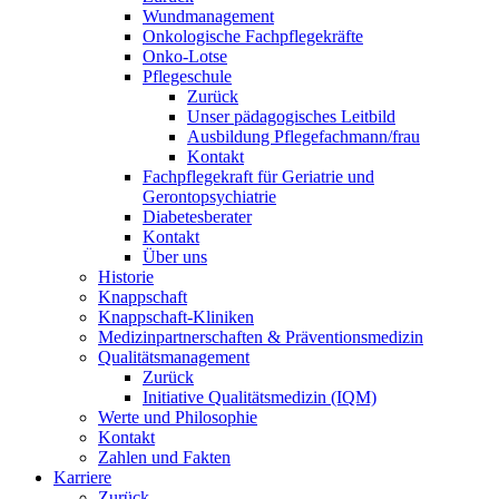
Wundmanagement
Onkologische Fachpflegekräfte
Onko-Lotse
Pflegeschule
Zurück
Unser pädagogisches Leitbild
Ausbildung Pflegefachmann/frau
Kontakt
Fachpflegekraft für Geriatrie und
Gerontopsychiatrie
Diabetesberater
Kontakt
Über uns
Historie
Knappschaft
Knappschaft-Kliniken
Medizinpartnerschaften & Präventionsmedizin
Qualitäts­management
Zurück
Initiative Qualitätsmedizin (IQM)
Werte und Philosophie
Kontakt
Zahlen und Fakten
Karriere
Zurück