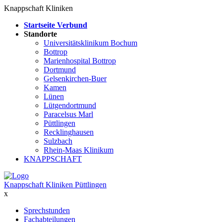
Knappschaft Kliniken
Startseite Verbund
Standorte
Universitätsklinikum Bochum
Bottrop
Marienhospital Bottrop
Dortmund
Gelsenkirchen-Buer
Kamen
Lünen
Lütgendortmund
Paracelsus Marl
Püttlingen
Recklinghausen
Sulzbach
Rhein-Maas Klinikum
KNAPPSCHAFT
Knappschaft Kliniken Püttlingen
x
Sprechstunden
Fachabteilungen