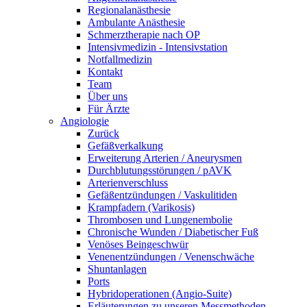
Regionalanästhesie
Ambulante Anästhesie
Schmerztherapie nach OP
Intensivmedizin - Intensivstation
Notfallmedizin
Kontakt
Team
Über uns
Für Ärzte
Angiologie
Zurück
Gefäßverkalkung
Erweiterung Arterien / Aneurysmen
Durchblutungsstörungen / pAVK
Arterienverschluss
Gefäßentzündungen / Vaskulitiden
Krampfadern (Varikosis)
Thrombosen und Lungenembolie
Chronische Wunden / Diabetischer Fuß
Venöses Beingeschwür
Venenentzündungen / Venenschwäche
Shuntanlagen
Ports
Hybridoperationen (Angio-Suite)
Erläuterungen zu unseren Messmethoden