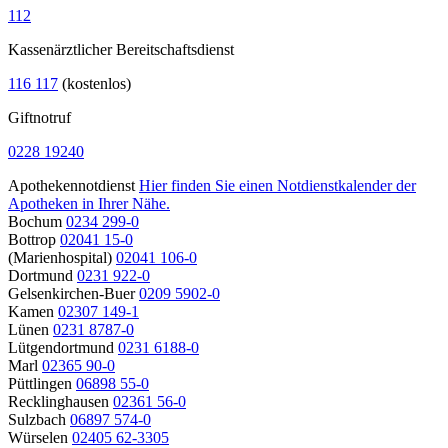
112
Kassenärztlicher Bereitschaftsdienst
116 117
(kostenlos)
Giftnotruf
0228 19240
Apothekennotdienst
Hier finden Sie einen Notdienstkalender der
Apotheken in Ihrer Nähe.
Bochum
0234 299-0
Bottrop
02041 15-0
(Marienhospital)
02041 106-0
Dortmund
0231 922-0
Gelsenkirchen-Buer
0209 5902-0
Kamen
02307 149-1
Lünen
0231 8787-0
Lütgendortmund
0231 6188-0
Marl
02365 90-0
Püttlingen
06898 55-0
Recklinghausen
02361 56-0
Sulzbach
06897 574-0
Würselen
02405 62-3305