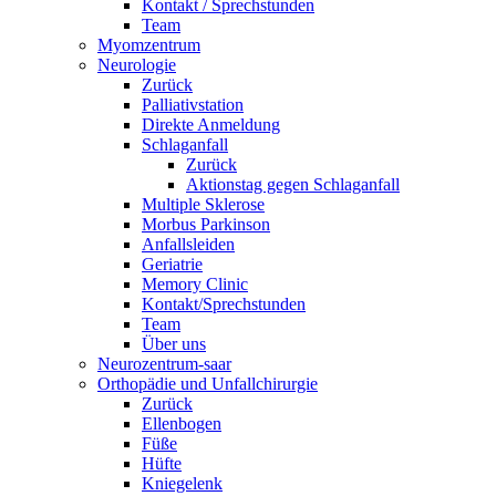
Kontakt / Sprechstunden
Team
Myomzentrum
Neurologie
Zurück
Palliativstation
Direkte Anmeldung
Schlaganfall
Zurück
Aktionstag gegen Schlaganfall
Multiple Sklerose
Morbus Parkinson
Anfallsleiden
Geriatrie
Memory Clinic
Kontakt/Sprechstunden
Team
Über uns
Neurozentrum-saar
Orthopädie und Unfallchirurgie
Zurück
Ellenbogen
Füße
Hüfte
Kniegelenk