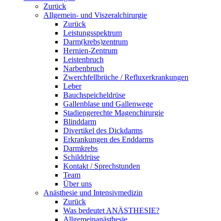
Zurück
Allgemein- und Viszeralchirurgie
Zurück
Leistungsspektrum
Darm(krebs)zentrum
Hernien-Zentrum
Leistenbruch
Narbenbruch
Zwerchfellbrüche / Refluxerkrankungen
Leber
Bauchspeicheldrüse
Gallenblase und Gallenwege
Stadiengerechte Magenchirurgie
Blinddarm
Divertikel des Dickdarms
Erkrankungen des Enddarms
Darmkrebs
Schilddrüse
Kontakt / Sprechstunden
Team
Über uns
Anästhesie und Intensivmedizin
Zurück
Was bedeutet ANÄSTHESIE?
Allgemeinanästhesie