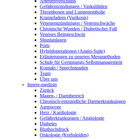
Arterienverschluss
Gefäßentzündungen / Vaskulitiden
Thrombosen und Lungenembolie
Krampfadern (Varikosis)
Venenentzündungen / Venenschwäche
Chronische Wunden / Diabetischer Fuß
Venöses Beingeschwür
Shuntanlagen
Ports
Hybridoperationen (Angio-Suite)
Erläuterungen zu unseren Messmethoden
Schule für Gerinnungs-Selbstmanagement
Kontakt / Sprechstunden
Team
Über uns
Innere-medizin
Zurück
Magen- / Darmbereich
Chronisch-entzündliche Darmerkrankungen
Atemwege
Herz / Kardiologie
Gefäßerkrankungen / Angiologie
Diabetes
Bluthochdruck
Onkologie (Krebsleiden)