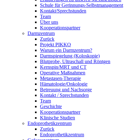
Schule für Gerinnungs-Selbstmanagement
Kontakt/Sprechstunden
Team
Über uns
Kooperationspartner
Darmzentrum
Zurück
Projekt PIKKO
Warum ein Darmzentrum?
Darmspiegelung (Koloskopie)
Blutprobe, Ultraschall und Röntgen
Kernspin/MRT und CT
Operative Maßnahmen
Metastasen-Therapie
Hämatologie/Onkologie
Betreuung und Nachsorge
Kontakt / Sprechstunden
Team
Geschichte
Kooperationspartner
Klinische Studien
Endoprothetikzentrum
Zurück
Endoprothetikzentrum