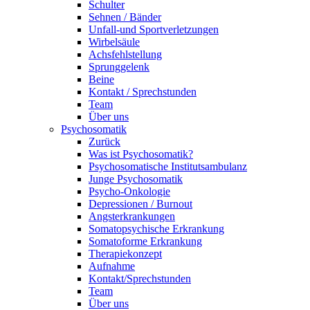
Schulter
Sehnen / Bänder
Unfall-und Sportverletzungen
Wirbelsäule
Achsfehlstellung
Sprunggelenk
Beine
Kontakt / Sprechstunden
Team
Über uns
Psychosomatik
Zurück
Was ist Psychosomatik?
Psychosomatische Institutsambulanz
Junge Psychosomatik
Psycho-Onkologie
Depressionen / Burnout
Angsterkrankungen
Somatopsychische Erkrankung
Somatoforme Erkrankung
Therapiekonzept
Aufnahme
Kontakt/Sprechstunden
Team
Über uns