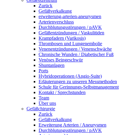
Gefaesszentrum
Zurück
Gefäßverkalkung
erweiterung-arterien-aneurysmen
Arterienverschluss
Durchblutungsstörungen / pAVK
Gefäßentzündungen / Vaskulitiden
Krampfadern (Varikosis)
Thrombosen und Lungenembolie
Venenentzündungen / Venenschwäche
Chronische Wunden / Diabetischer Fuß
Venöses Beingeschwür
Shuntanlagen
Ports
Hybridoperationen (Angio-Suite)
Erläuterungen zu unseren Messmethoden
Schule für Gerinnungs-Selbstmanagement
Kontakt / Sprechstunden
Team
Über uns
Gefäßchirurgie
Zurück
Gefäßverkalkung
Erweiterung Arterien / Aneurysmen
Durchblutungsstörungen / pAVK