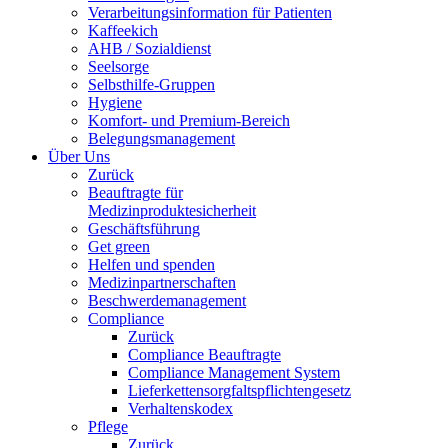
Verarbeitungsinformation für Patienten
Kaffeekich
AHB / Sozialdienst
Seelsorge
Selbsthilfe-Gruppen
Hygiene
Komfort- und Premium-Bereich
Belegungsmanagement
Über Uns
Zurück
Beauftragte für
Medizinproduktesicherheit
Geschäftsführung
Get green
Helfen und spenden
Medizinpartnerschaften
Beschwerdemanagement
Compliance
Zurück
Compliance Beauftragte
Compliance Management System
Lieferkettensorgfaltspflichtengesetz
Verhaltenskodex
Pflege
Zurück