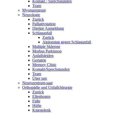
Kontakt / Sprechstunden
Team
Myomzentrum
Neurologie
Zurück
Palliativstation
Direkte Anmeldung
Schlaganfall
Zurück
Aktionstag gegen Schlaganfall
Multiple Sklerose
Morbus Parkinson
Anfallsleiden
Geriatrie
Memory Clinic
Kontakt/Sprechstunden
Team
Über uns
Neurozentrum-saar
Orthopädie und Unfallchirurgie
Zurück
Ellenbogen
Füße
Hüfte
Kniegelenk