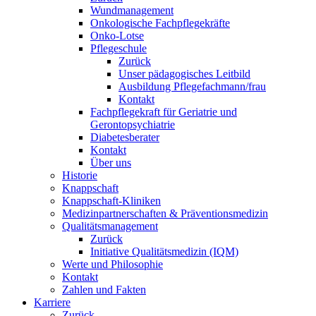
Wundmanagement
Onkologische Fachpflegekräfte
Onko-Lotse
Pflegeschule
Zurück
Unser pädagogisches Leitbild
Ausbildung Pflegefachmann/frau
Kontakt
Fachpflegekraft für Geriatrie und
Gerontopsychiatrie
Diabetesberater
Kontakt
Über uns
Historie
Knappschaft
Knappschaft-Kliniken
Medizinpartnerschaften & Präventionsmedizin
Qualitäts­management
Zurück
Initiative Qualitätsmedizin (IQM)
Werte und Philosophie
Kontakt
Zahlen und Fakten
Karriere
Zurück