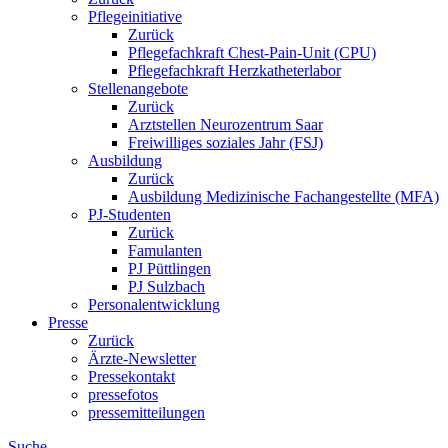
Pflegeinitiative
Zurück
Pflegefachkraft Chest-Pain-Unit (CPU)
Pflegefachkraft Herzkatheterlabor
Stellenangebote
Zurück
Arztstellen Neurozentrum Saar
Freiwilliges soziales Jahr (FSJ)
Ausbildung
Zurück
Ausbildung Medizinische Fachangestellte (MFA)
PJ-Studenten
Zurück
Famulanten
PJ Püttlingen
PJ Sulzbach
Personalentwicklung
Presse
Zurück
Ärzte-Newsletter
Pressekontakt
pressefotos
pressemitteilungen
Suche