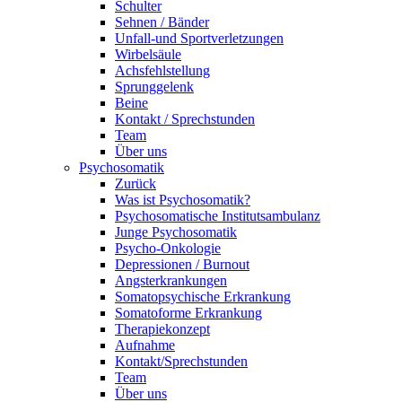
Schulter
Sehnen / Bänder
Unfall-und Sportverletzungen
Wirbelsäule
Achsfehlstellung
Sprunggelenk
Beine
Kontakt / Sprechstunden
Team
Über uns
Psychosomatik
Zurück
Was ist Psychosomatik?
Psychosomatische Institutsambulanz
Junge Psychosomatik
Psycho-Onkologie
Depressionen / Burnout
Angsterkrankungen
Somatopsychische Erkrankung
Somatoforme Erkrankung
Therapiekonzept
Aufnahme
Kontakt/Sprechstunden
Team
Über uns