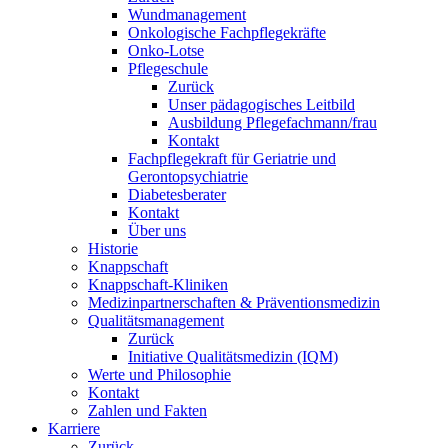
Wundmanagement
Onkologische Fachpflegekräfte
Onko-Lotse
Pflegeschule
Zurück
Unser pädagogisches Leitbild
Ausbildung Pflegefachmann/frau
Kontakt
Fachpflegekraft für Geriatrie und
Gerontopsychiatrie
Diabetesberater
Kontakt
Über uns
Historie
Knappschaft
Knappschaft-Kliniken
Medizinpartnerschaften & Präventionsmedizin
Qualitäts­management
Zurück
Initiative Qualitätsmedizin (IQM)
Werte und Philosophie
Kontakt
Zahlen und Fakten
Karriere
Zurück