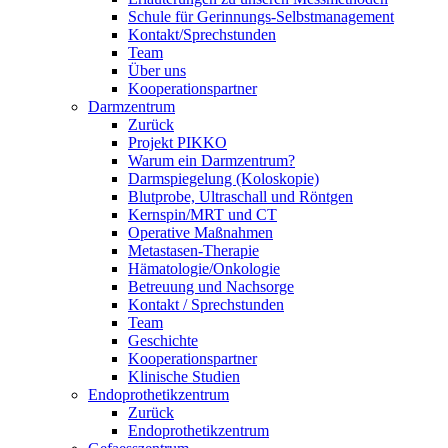
Schule für Gerinnungs-Selbstmanagement
Kontakt/Sprechstunden
Team
Über uns
Kooperationspartner
Darmzentrum
Zurück
Projekt PIKKO
Warum ein Darmzentrum?
Darmspiegelung (Koloskopie)
Blutprobe, Ultraschall und Röntgen
Kernspin/MRT und CT
Operative Maßnahmen
Metastasen-Therapie
Hämatologie/Onkologie
Betreuung und Nachsorge
Kontakt / Sprechstunden
Team
Geschichte
Kooperationspartner
Klinische Studien
Endoprothetikzentrum
Zurück
Endoprothetikzentrum