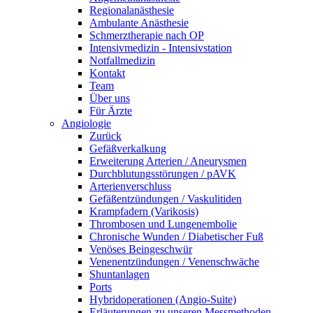
Regionalanästhesie
Ambulante Anästhesie
Schmerztherapie nach OP
Intensivmedizin - Intensivstation
Notfallmedizin
Kontakt
Team
Über uns
Für Ärzte
Angiologie
Zurück
Gefäßverkalkung
Erweiterung Arterien / Aneurysmen
Durchblutungsstörungen / pAVK
Arterienverschluss
Gefäßentzündungen / Vaskulitiden
Krampfadern (Varikosis)
Thrombosen und Lungenembolie
Chronische Wunden / Diabetischer Fuß
Venöses Beingeschwür
Venenentzündungen / Venenschwäche
Shuntanlagen
Ports
Hybridoperationen (Angio-Suite)
Erläuterungen zu unseren Messmethoden