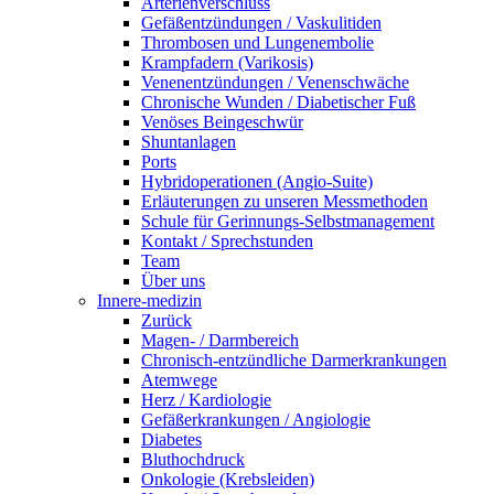
Arterienverschluss
Gefäßentzündungen / Vaskulitiden
Thrombosen und Lungenembolie
Krampfadern (Varikosis)
Venenentzündungen / Venenschwäche
Chronische Wunden / Diabetischer Fuß
Venöses Beingeschwür
Shuntanlagen
Ports
Hybridoperationen (Angio-Suite)
Erläuterungen zu unseren Messmethoden
Schule für Gerinnungs-Selbstmanagement
Kontakt / Sprechstunden
Team
Über uns
Innere-medizin
Zurück
Magen- / Darmbereich
Chronisch-entzündliche Darmerkrankungen
Atemwege
Herz / Kardiologie
Gefäßerkrankungen / Angiologie
Diabetes
Bluthochdruck
Onkologie (Krebsleiden)