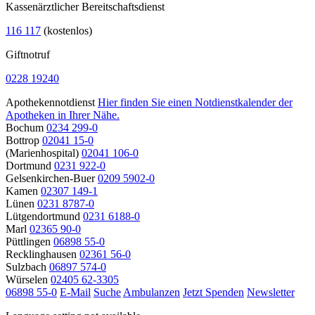
Kassenärztlicher Bereitschaftsdienst
116 117
(kostenlos)
Giftnotruf
0228 19240
Apothekennotdienst
Hier finden Sie einen Notdienstkalender der
Apotheken in Ihrer Nähe.
Bochum
0234 299-0
Bottrop
02041 15-0
(Marienhospital)
02041 106-0
Dortmund
0231 922-0
Gelsenkirchen-Buer
0209 5902-0
Kamen
02307 149-1
Lünen
0231 8787-0
Lütgendortmund
0231 6188-0
Marl
02365 90-0
Püttlingen
06898 55-0
Recklinghausen
02361 56-0
Sulzbach
06897 574-0
Würselen
02405 62-3305
06898 55-0
E-Mail
Suche
Ambulanzen
Jetzt Spenden
Newsletter