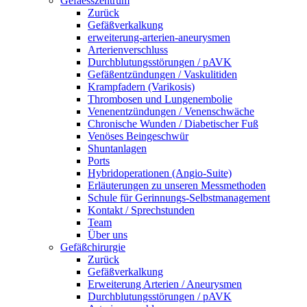
Gefaesszentrum
Zurück
Gefäßverkalkung
erweiterung-arterien-aneurysmen
Arterienverschluss
Durchblutungsstörungen / pAVK
Gefäßentzündungen / Vaskulitiden
Krampfadern (Varikosis)
Thrombosen und Lungenembolie
Venenentzündungen / Venenschwäche
Chronische Wunden / Diabetischer Fuß
Venöses Beingeschwür
Shuntanlagen
Ports
Hybridoperationen (Angio-Suite)
Erläuterungen zu unseren Messmethoden
Schule für Gerinnungs-Selbstmanagement
Kontakt / Sprechstunden
Team
Über uns
Gefäßchirurgie
Zurück
Gefäßverkalkung
Erweiterung Arterien / Aneurysmen
Durchblutungsstörungen / pAVK