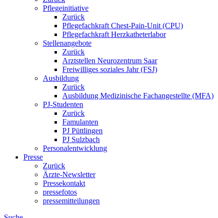
Pflegeinitiative
Zurück
Pflegefachkraft Chest-Pain-Unit (CPU)
Pflegefachkraft Herzkatheterlabor
Stellenangebote
Zurück
Arztstellen Neurozentrum Saar
Freiwilliges soziales Jahr (FSJ)
Ausbildung
Zurück
Ausbildung Medizinische Fachangestellte (MFA)
PJ-Studenten
Zurück
Famulanten
PJ Püttlingen
PJ Sulzbach
Personalentwicklung
Presse
Zurück
Ärzte-Newsletter
Pressekontakt
pressefotos
pressemitteilungen
Suche