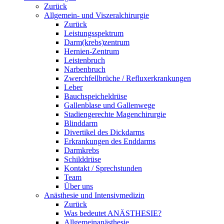
Zurück
Allgemein- und Viszeralchirurgie
Zurück
Leistungsspektrum
Darm(krebs)zentrum
Hernien-Zentrum
Leistenbruch
Narbenbruch
Zwerchfellbrüche / Refluxerkrankungen
Leber
Bauchspeicheldrüse
Gallenblase und Gallenwege
Stadiengerechte Magenchirurgie
Blinddarm
Divertikel des Dickdarms
Erkrankungen des Enddarms
Darmkrebs
Schilddrüse
Kontakt / Sprechstunden
Team
Über uns
Anästhesie und Intensivmedizin
Zurück
Was bedeutet ANÄSTHESIE?
Allgemeinanästhesie