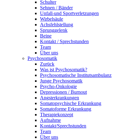
Schulter
Sehnen / Bänder
Unfall-und Sportverletzungen
Wirbelsäule
Achsfehlstellung
Sprunggelenk
Beine
Kontakt / Sprechstunden
Team
Über uns
Psychosomatik
Zurück
Was ist Psychosomatik?
Psychosomatische Institutsambulanz
Junge Psychosomatik
Psycho-Onkologie
Depressionen / Burnout
Angsterkrankungen
Somatopsychische Erkrankung
Somatoforme Erkrankung
Therapiekonzept
Aufnahme
Kontakt/Sprechstunden
Team
Über uns