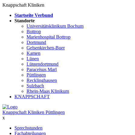
Knappschaft Kliniken
Startseite Verbund
Standorte
Universitätsklinikum Bochum
Bottrop
Marienhospital Bottrop
Dortmund
Gelsenkirchen-Buer
Kamen
Lünen
Lütgendortmund
Paracelsus Marl
Püttlingen
Recklinghausen
Sulzbach
Rhein-Maas Klinikum
KNAPPSCHAFT
Knappschaft Kliniken Püttlingen
x
Sprechstunden
Fachabteilungen