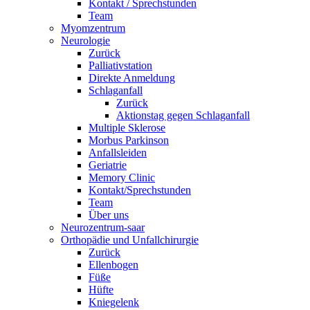
Kontakt / Sprechstunden
Team
Myomzentrum
Neurologie
Zurück
Palliativstation
Direkte Anmeldung
Schlaganfall
Zurück
Aktionstag gegen Schlaganfall
Multiple Sklerose
Morbus Parkinson
Anfallsleiden
Geriatrie
Memory Clinic
Kontakt/Sprechstunden
Team
Über uns
Neurozentrum-saar
Orthopädie und Unfallchirurgie
Zurück
Ellenbogen
Füße
Hüfte
Kniegelenk