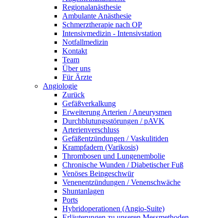
Regionalanästhesie
Ambulante Anästhesie
Schmerztherapie nach OP
Intensivmedizin - Intensivstation
Notfallmedizin
Kontakt
Team
Über uns
Für Ärzte
Angiologie
Zurück
Gefäßverkalkung
Erweiterung Arterien / Aneurysmen
Durchblutungsstörungen / pAVK
Arterienverschluss
Gefäßentzündungen / Vaskulitiden
Krampfadern (Varikosis)
Thrombosen und Lungenembolie
Chronische Wunden / Diabetischer Fuß
Venöses Beingeschwür
Venenentzündungen / Venenschwäche
Shuntanlagen
Ports
Hybridoperationen (Angio-Suite)
Erläuterungen zu unseren Messmethoden