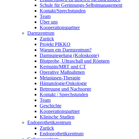
Schule für Gerinnungs-Selbstmanagement
Kontakt/Sprechstunden
Team
Über uns
Kooperationspartner
Darmzentrum
Zurück
Projekt PIKKO
Warum ein Darmzentrum?
Darmspiegelung (Koloskopie)
Blutprobe, Ultraschall und Röntgen
Kernspin/MRT und CT
Operative Maßnahmen
Metastasen-Therapie
Hämatologie/Onkologie
Betreuung und Nachsorge
Kontakt / Sprechstunden
Team
Geschichte
Kooperationspartner
Klinische Studien
Endoprothetikzentrum
Zurück
Endoprothetikzentrum