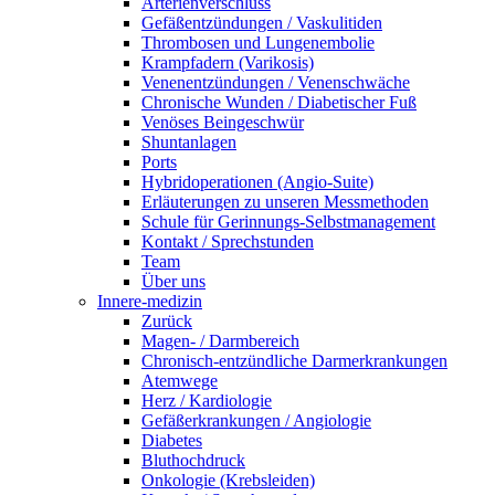
Arterienverschluss
Gefäßentzündungen / Vaskulitiden
Thrombosen und Lungenembolie
Krampfadern (Varikosis)
Venenentzündungen / Venenschwäche
Chronische Wunden / Diabetischer Fuß
Venöses Beingeschwür
Shuntanlagen
Ports
Hybridoperationen (Angio-Suite)
Erläuterungen zu unseren Messmethoden
Schule für Gerinnungs-Selbstmanagement
Kontakt / Sprechstunden
Team
Über uns
Innere-medizin
Zurück
Magen- / Darmbereich
Chronisch-entzündliche Darmerkrankungen
Atemwege
Herz / Kardiologie
Gefäßerkrankungen / Angiologie
Diabetes
Bluthochdruck
Onkologie (Krebsleiden)