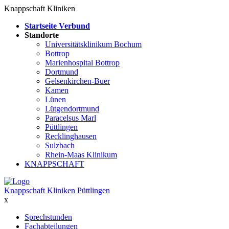
Knappschaft Kliniken
Startseite Verbund
Standorte
Universitätsklinikum Bochum
Bottrop
Marienhospital Bottrop
Dortmund
Gelsenkirchen-Buer
Kamen
Lünen
Lütgendortmund
Paracelsus Marl
Püttlingen
Recklinghausen
Sulzbach
Rhein-Maas Klinikum
KNAPPSCHAFT
Knappschaft Kliniken Püttlingen
x
Sprechstunden
Fachabteilungen