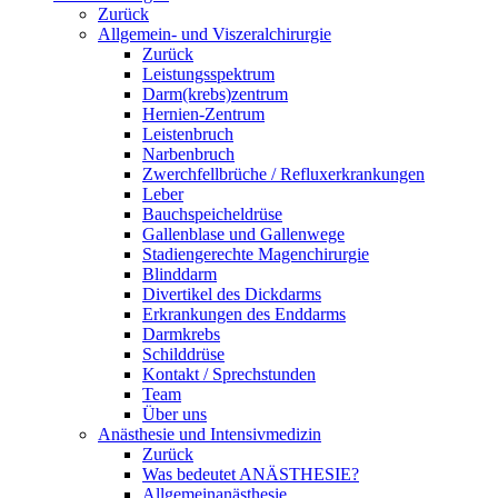
Zurück
Allgemein- und Viszeralchirurgie
Zurück
Leistungsspektrum
Darm(krebs)zentrum
Hernien-Zentrum
Leistenbruch
Narbenbruch
Zwerchfellbrüche / Refluxerkrankungen
Leber
Bauchspeicheldrüse
Gallenblase und Gallenwege
Stadiengerechte Magenchirurgie
Blinddarm
Divertikel des Dickdarms
Erkrankungen des Enddarms
Darmkrebs
Schilddrüse
Kontakt / Sprechstunden
Team
Über uns
Anästhesie und Intensivmedizin
Zurück
Was bedeutet ANÄSTHESIE?
Allgemeinanästhesie