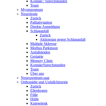
Kontakt / Sprechstunden
Team
Myomzentrum
Neurologie
Zurück
Palliativstation
Direkte Anmeldung
Schlaganfall
Zurück
Aktionstag gegen Schlaganfall
Multiple Sklerose
Morbus Parkinson
Anfallsleiden
Geriatrie
Memory Clinic
Kontakt/Sprechstunden
Team
Über uns
Neurozentrum-saar
Orthopädie und Unfallchirurgie
Zurück
Ellenbogen
Füße
Hüfte
Kniegelenk