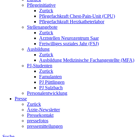
Pflegeinitiative
Zurück
Pflegefachkraft Chest-Pain-Unit (CPU)
Pflegefachkraft Herzkatheterlabor
Stellenangebote
Zurück
Arztstellen Neurozentrum Saar
Freiwilliges soziales Jahr (FSJ)
Ausbildung
Zurück
Ausbildung Medizinische Fachangestellte (MFA)
PJ-Studenten
Zurück
Famulanten
PJ Püttlingen
PJ Sulzbach
Personalentwicklung
Presse
Zurück
Ärzte-Newsletter
Pressekontakt
pressefotos
pressemitteilungen
Suche