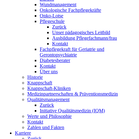
Wundmanagement
Onkologische Fachpflegekräfte
Onko-Lotse
Pflegeschule
Zurück
Unser pädagogisches Leitbild
Ausbildung Pflegefachmann/frau
Kontakt
Fachpflegekraft für Geriatrie und
Gerontopsychiatrie
Diabetesberater
Kontakt
Über uns
Historie
Knappschaft
Knappschaft-Kliniken
Medizinpartnerschaften & Präventionsmedizin
Qualitäts­management
Zurück
Initiative Qualitätsmedizin (IQM)
Werte und Philosophie
Kontakt
Zahlen und Fakten
Karriere
Zurück