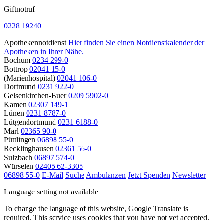
Giftnotruf
0228 19240
Apothekennotdienst
Hier finden Sie einen Notdienstkalender der
Apotheken in Ihrer Nähe.
Bochum
0234 299-0
Bottrop
02041 15-0
(Marienhospital)
02041 106-0
Dortmund
0231 922-0
Gelsenkirchen-Buer
0209 5902-0
Kamen
02307 149-1
Lünen
0231 8787-0
Lütgendortmund
0231 6188-0
Marl
02365 90-0
Püttlingen
06898 55-0
Recklinghausen
02361 56-0
Sulzbach
06897 574-0
Würselen
02405 62-3305
06898 55-0
E-Mail
Suche
Ambulanzen
Jetzt Spenden
Newsletter
Language setting not available
To change the language of this website, Google Translate is
required. This service uses cookies that you have not yet accepted.