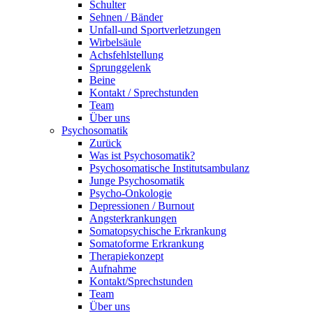
Schulter
Sehnen / Bänder
Unfall-und Sportverletzungen
Wirbelsäule
Achsfehlstellung
Sprunggelenk
Beine
Kontakt / Sprechstunden
Team
Über uns
Psychosomatik
Zurück
Was ist Psychosomatik?
Psychosomatische Institutsambulanz
Junge Psychosomatik
Psycho-Onkologie
Depressionen / Burnout
Angsterkrankungen
Somatopsychische Erkrankung
Somatoforme Erkrankung
Therapiekonzept
Aufnahme
Kontakt/Sprechstunden
Team
Über uns