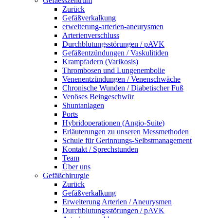
Gefaesszentrum
Zurück
Gefäßverkalkung
erweiterung-arterien-aneurysmen
Arterienverschluss
Durchblutungsstörungen / pAVK
Gefäßentzündungen / Vaskulitiden
Krampfadern (Varikosis)
Thrombosen und Lungenembolie
Venenentzündungen / Venenschwäche
Chronische Wunden / Diabetischer Fuß
Venöses Beingeschwür
Shuntanlagen
Ports
Hybridoperationen (Angio-Suite)
Erläuterungen zu unseren Messmethoden
Schule für Gerinnungs-Selbstmanagement
Kontakt / Sprechstunden
Team
Über uns
Gefäßchirurgie
Zurück
Gefäßverkalkung
Erweiterung Arterien / Aneurysmen
Durchblutungsstörungen / pAVK