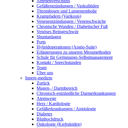
Arterienverschluss
Gefäßentzündungen / Vaskulitiden
Thrombosen und Lungenembolie
Krampfadern (Varikosis)
Venenentzündungen / Venenschwäche
Chronische Wunden / Diabetischer Fuß
Venöses Beingeschwür
Shuntanlagen
Ports
Hybridoperationen (Angio-Suite)
Erläuterungen zu unseren Messmethoden
Schule für Gerinnungs-Selbstmanagement
Kontakt / Sprechstunden
Team
Über uns
Innere-medizin
Zurück
Magen- / Darmbereich
Chronisch-entzündliche Darmerkrankungen
Atemwege
Herz / Kardiologie
Gefäßerkrankungen / Angiologie
Diabetes
Bluthochdruck
Onkologie (Krebsleiden)