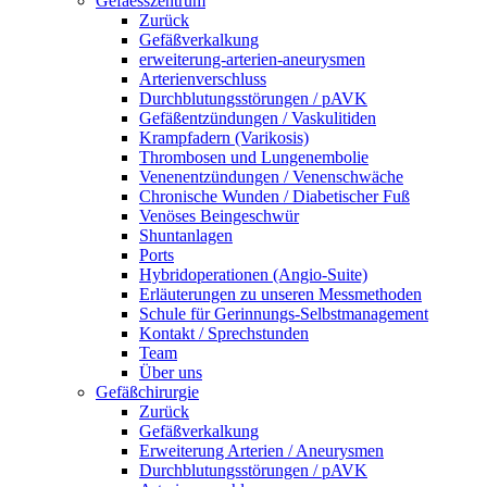
Gefaesszentrum
Zurück
Gefäßverkalkung
erweiterung-arterien-aneurysmen
Arterienverschluss
Durchblutungsstörungen / pAVK
Gefäßentzündungen / Vaskulitiden
Krampfadern (Varikosis)
Thrombosen und Lungenembolie
Venenentzündungen / Venenschwäche
Chronische Wunden / Diabetischer Fuß
Venöses Beingeschwür
Shuntanlagen
Ports
Hybridoperationen (Angio-Suite)
Erläuterungen zu unseren Messmethoden
Schule für Gerinnungs-Selbstmanagement
Kontakt / Sprechstunden
Team
Über uns
Gefäßchirurgie
Zurück
Gefäßverkalkung
Erweiterung Arterien / Aneurysmen
Durchblutungsstörungen / pAVK