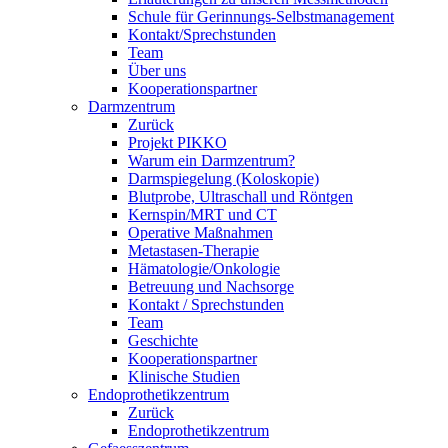
Schule für Gerinnungs-Selbstmanagement
Kontakt/Sprechstunden
Team
Über uns
Kooperationspartner
Darmzentrum
Zurück
Projekt PIKKO
Warum ein Darmzentrum?
Darmspiegelung (Koloskopie)
Blutprobe, Ultraschall und Röntgen
Kernspin/MRT und CT
Operative Maßnahmen
Metastasen-Therapie
Hämatologie/Onkologie
Betreuung und Nachsorge
Kontakt / Sprechstunden
Team
Geschichte
Kooperationspartner
Klinische Studien
Endoprothetikzentrum
Zurück
Endoprothetikzentrum