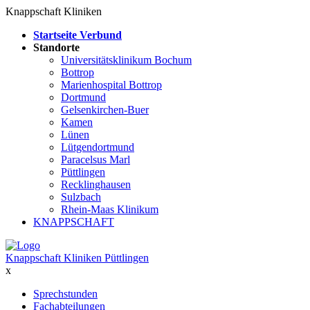
Knappschaft Kliniken
Startseite Verbund
Standorte
Universitätsklinikum Bochum
Bottrop
Marienhospital Bottrop
Dortmund
Gelsenkirchen-Buer
Kamen
Lünen
Lütgendortmund
Paracelsus Marl
Püttlingen
Recklinghausen
Sulzbach
Rhein-Maas Klinikum
KNAPPSCHAFT
Knappschaft Kliniken Püttlingen
x
Sprechstunden
Fachabteilungen