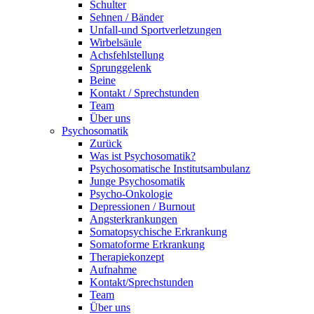
Schulter
Sehnen / Bänder
Unfall-und Sportverletzungen
Wirbelsäule
Achsfehlstellung
Sprunggelenk
Beine
Kontakt / Sprechstunden
Team
Über uns
Psychosomatik
Zurück
Was ist Psychosomatik?
Psychosomatische Institutsambulanz
Junge Psychosomatik
Psycho-Onkologie
Depressionen / Burnout
Angsterkrankungen
Somatopsychische Erkrankung
Somatoforme Erkrankung
Therapiekonzept
Aufnahme
Kontakt/Sprechstunden
Team
Über uns