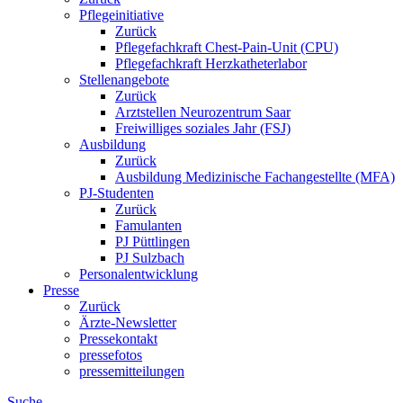
Pflegeinitiative
Zurück
Pflegefachkraft Chest-Pain-Unit (CPU)
Pflegefachkraft Herzkatheterlabor
Stellenangebote
Zurück
Arztstellen Neurozentrum Saar
Freiwilliges soziales Jahr (FSJ)
Ausbildung
Zurück
Ausbildung Medizinische Fachangestellte (MFA)
PJ-Studenten
Zurück
Famulanten
PJ Püttlingen
PJ Sulzbach
Personalentwicklung
Presse
Zurück
Ärzte-Newsletter
Pressekontakt
pressefotos
pressemitteilungen
Suche