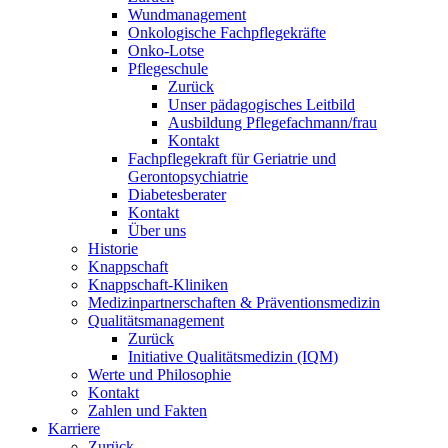
Wundmanagement
Onkologische Fachpflegekräfte
Onko-Lotse
Pflegeschule
Zurück
Unser pädagogisches Leitbild
Ausbildung Pflegefachmann/frau
Kontakt
Fachpflegekraft für Geriatrie und
Gerontopsychiatrie
Diabetesberater
Kontakt
Über uns
Historie
Knappschaft
Knappschaft-Kliniken
Medizinpartnerschaften & Präventionsmedizin
Qualitäts­management
Zurück
Initiative Qualitätsmedizin (IQM)
Werte und Philosophie
Kontakt
Zahlen und Fakten
Karriere
Zurück