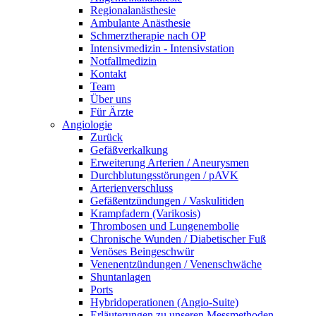
Regionalanästhesie
Ambulante Anästhesie
Schmerztherapie nach OP
Intensivmedizin - Intensivstation
Notfallmedizin
Kontakt
Team
Über uns
Für Ärzte
Angiologie
Zurück
Gefäßverkalkung
Erweiterung Arterien / Aneurysmen
Durchblutungsstörungen / pAVK
Arterienverschluss
Gefäßentzündungen / Vaskulitiden
Krampfadern (Varikosis)
Thrombosen und Lungenembolie
Chronische Wunden / Diabetischer Fuß
Venöses Beingeschwür
Venenentzündungen / Venenschwäche
Shuntanlagen
Ports
Hybridoperationen (Angio-Suite)
Erläuterungen zu unseren Messmethoden