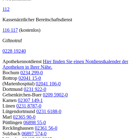
112
Kassenärztlicher Bereitschaftsdienst
116 117
(kostenlos)
Giftnotruf
0228 19240
Apothekennotdienst
Hier finden Sie einen Notdienstkalender der
Apotheken in Ihrer Nähe.
Bochum
0234 299-0
Bottrop
02041 15-0
(Marienhospital)
02041 106-0
Dortmund
0231 922-0
Gelsenkirchen-Buer
0209 5902-0
Kamen
02307 149-1
Lünen
0231 8787-0
Lütgendortmund
0231 6188-0
Marl
02365 90-0
Püttlingen
06898 55-0
Recklinghausen
02361 56-0
Sulzbach
06897 574-0