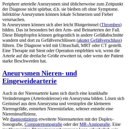
Periphere arterielle Aneurysmen sind üblicherweise zum Zeitpunkt
der Diagnose nicht spürbar, d.h. sie bleiben oft ohne Symptome.
Infektiöse Aneurysmen können lokale Schmerzen und Fieber
verursachen.
In Aneurysmen können sich aber leicht Blutgerinnsel (
Thromben
)
bilden. Das ist besonders bei den Arm- und Beinarterien der Fall.
Diese Blutpfropfen können gelegentlich in andere Gefäßabschnitte
wandern und dort zu Gefäßverschlüssen (
akuter Gefäßverschluss
)
führen. Die Diagnose wird mit Ultraschall, MRT oder CT gestellt.
Eine Therapie mit Stent oder Operation empfehlen wir, wenn die
Arterie auf die dreifache Größe erweitert ist, oder wenn der Patient
starke Beschwerden hat.
Aneurysmen Nieren- und
Eingeweidearterie
Auch in der Nierenarterie kann sich durch eine krankhafte
Veränderungen (Arteriosklerose) ein Aneurysma bilden. Lösen sich
Gerinnsel aus dem Aneurysma und verstopfen die kleineren
Nierengefäße, entstehen Niereninfarkte, seltener entsteht eine
Niereninsuffizienz.
Wir
diagnostizieren
erweiterte Nierenarterien mit der Duplex-
Sonografie,
Computertomografie
oder der
MR-Angiografie
. Eine