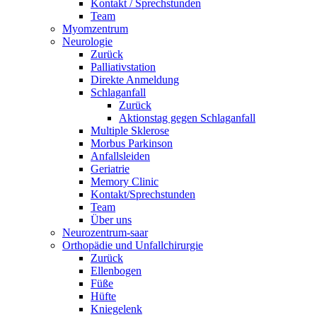
Kontakt / Sprechstunden
Team
Myomzentrum
Neurologie
Zurück
Palliativstation
Direkte Anmeldung
Schlaganfall
Zurück
Aktionstag gegen Schlaganfall
Multiple Sklerose
Morbus Parkinson
Anfallsleiden
Geriatrie
Memory Clinic
Kontakt/Sprechstunden
Team
Über uns
Neurozentrum-saar
Orthopädie und Unfallchirurgie
Zurück
Ellenbogen
Füße
Hüfte
Kniegelenk