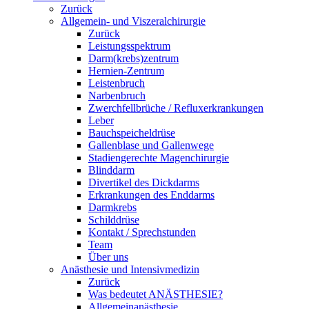
Zurück
Allgemein- und Viszeralchirurgie
Zurück
Leistungsspektrum
Darm(krebs)zentrum
Hernien-Zentrum
Leistenbruch
Narbenbruch
Zwerchfellbrüche / Refluxerkrankungen
Leber
Bauchspeicheldrüse
Gallenblase und Gallenwege
Stadiengerechte Magenchirurgie
Blinddarm
Divertikel des Dickdarms
Erkrankungen des Enddarms
Darmkrebs
Schilddrüse
Kontakt / Sprechstunden
Team
Über uns
Anästhesie und Intensivmedizin
Zurück
Was bedeutet ANÄSTHESIE?
Allgemeinanästhesie