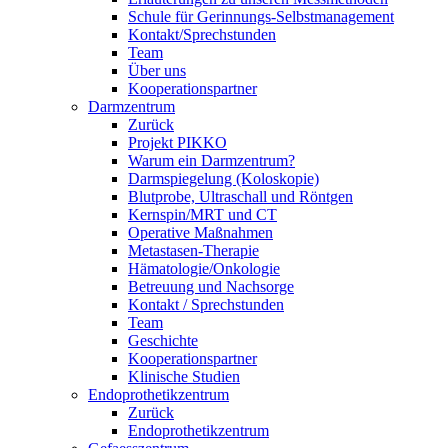
Schule für Gerinnungs-Selbstmanagement
Kontakt/Sprechstunden
Team
Über uns
Kooperationspartner
Darmzentrum
Zurück
Projekt PIKKO
Warum ein Darmzentrum?
Darmspiegelung (Koloskopie)
Blutprobe, Ultraschall und Röntgen
Kernspin/MRT und CT
Operative Maßnahmen
Metastasen-Therapie
Hämatologie/Onkologie
Betreuung und Nachsorge
Kontakt / Sprechstunden
Team
Geschichte
Kooperationspartner
Klinische Studien
Endoprothetikzentrum
Zurück
Endoprothetikzentrum