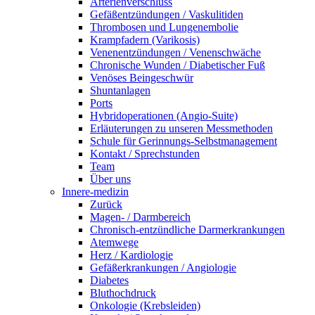
Arterienverschluss
Gefäßentzündungen / Vaskulitiden
Thrombosen und Lungenembolie
Krampfadern (Varikosis)
Venenentzündungen / Venenschwäche
Chronische Wunden / Diabetischer Fuß
Venöses Beingeschwür
Shuntanlagen
Ports
Hybridoperationen (Angio-Suite)
Erläuterungen zu unseren Messmethoden
Schule für Gerinnungs-Selbstmanagement
Kontakt / Sprechstunden
Team
Über uns
Innere-medizin
Zurück
Magen- / Darmbereich
Chronisch-entzündliche Darmerkrankungen
Atemwege
Herz / Kardiologie
Gefäßerkrankungen / Angiologie
Diabetes
Bluthochdruck
Onkologie (Krebsleiden)