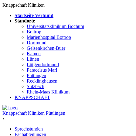
Knappschaft Kliniken
Startseite Verbund
Standorte
Universitätsklinikum Bochum
Bottrop
Marienhospital Bottrop
Dortmund
Gelsenkirchen-Buer
Kamen
Lünen
Lütgendortmund
Paracelsus Marl
Püttlingen
Recklinghausen
Sulzbach
Rhein-Maas Klinikum
KNAPPSCHAFT
Knappschaft Kliniken Püttlingen
x
Sprechstunden
Fachabteilungen