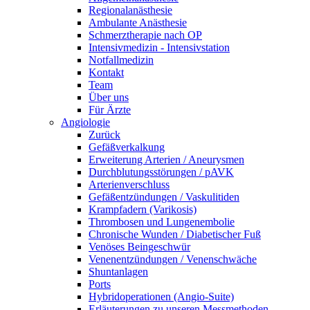
Regionalanästhesie
Ambulante Anästhesie
Schmerztherapie nach OP
Intensivmedizin - Intensivstation
Notfallmedizin
Kontakt
Team
Über uns
Für Ärzte
Angiologie
Zurück
Gefäßverkalkung
Erweiterung Arterien / Aneurysmen
Durchblutungsstörungen / pAVK
Arterienverschluss
Gefäßentzündungen / Vaskulitiden
Krampfadern (Varikosis)
Thrombosen und Lungenembolie
Chronische Wunden / Diabetischer Fuß
Venöses Beingeschwür
Venenentzündungen / Venenschwäche
Shuntanlagen
Ports
Hybridoperationen (Angio-Suite)
Erläuterungen zu unseren Messmethoden