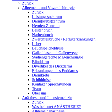
Zurück
Allgemein- und Viszeralchirurgie
Zurück
Leistungsspektrum
Darm(krebs)zentrum
Hernien-Zentrum
Leistenbruch
Narbenbruch
Zwerchfellbrüche / Refluxerkrankungen
Leber
Bauchspeicheldrüse
Gallenblase und Gallenwege
Stadiengerechte Magenchirurgie
Blinddarm
Divertikel des Dickdarms
Erkrankungen des Enddarms
Darmkrebs
Schilddrüse
Kontakt / Sprechstunden
Team
Über uns
Anästhesie und Intensivmedizin
Zurück
Was bedeutet ANÄSTHESIE?
Allgemeinanästhesie