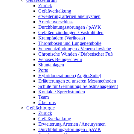
Gefaesszentrum
Zurück
Gefäßverkalkung
erweiterung-arterien-aneurysmen
Arterienverschluss
Durchblutungsstörungen / pAVK
Gefäßentzündungen / Vaskulitiden
Krampfadern (Varikosis)
Thrombosen und Lungenembolie
Venenentzündungen / Venenschwäche
Chronische Wunden / Diabetischer Fuß
Venöses Beingeschwür
Shuntanlagen
Ports
Hybridoperationen (Angio-Suite)
Erläuterungen zu unseren Messmethoden
Schule für Gerinnungs-Selbstmanagement
Kontakt / Sprechstunden
Team
Über uns
Gefäßchirurgie
Zurück
Gefäßverkalkung
Erweiterung Arterien / Aneurysmen
Durchblutungsstörungen / pAVK