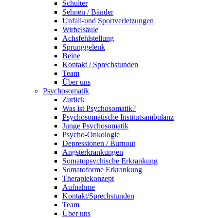
Schulter
Sehnen / Bänder
Unfall-und Sportverletzungen
Wirbelsäule
Achsfehlstellung
Sprunggelenk
Beine
Kontakt / Sprechstunden
Team
Über uns
Psychosomatik
Zurück
Was ist Psychosomatik?
Psychosomatische Institutsambulanz
Junge Psychosomatik
Psycho-Onkologie
Depressionen / Burnout
Angsterkrankungen
Somatopsychische Erkrankung
Somatoforme Erkrankung
Therapiekonzept
Aufnahme
Kontakt/Sprechstunden
Team
Über uns