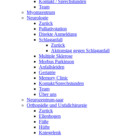
Kontakt / Sprechstunden
Team
Myomzentrum
Neurologie
Zurück
Palliativstation
Direkte Anmeldung
Schlaganfall
Zurück
Aktionstag gegen Schlaganfall
Multiple Sklerose
Morbus Parkinson
Anfallsleiden
Geriatrie
Memory Clinic
Kontakt/Sprechstunden
Team
Über uns
Neurozentrum-saar
Orthopädie und Unfallchirurgie
Zurück
Ellenbogen
Füße
Hüfte
Kniegelenk