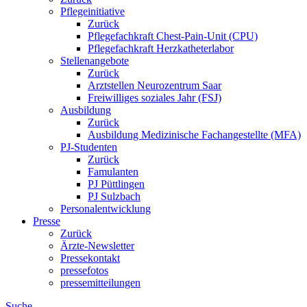
Pflegeinitiative
Zurück
Pflegefachkraft Chest-Pain-Unit (CPU)
Pflegefachkraft Herzkatheterlabor
Stellenangebote
Zurück
Arztstellen Neurozentrum Saar
Freiwilliges soziales Jahr (FSJ)
Ausbildung
Zurück
Ausbildung Medizinische Fachangestellte (MFA)
PJ-Studenten
Zurück
Famulanten
PJ Püttlingen
PJ Sulzbach
Personalentwicklung
Presse
Zurück
Ärzte-Newsletter
Pressekontakt
pressefotos
pressemitteilungen
Suche