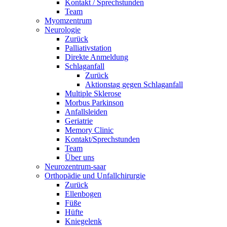
Kontakt / Sprechstunden
Team
Myomzentrum
Neurologie
Zurück
Palliativstation
Direkte Anmeldung
Schlaganfall
Zurück
Aktionstag gegen Schlaganfall
Multiple Sklerose
Morbus Parkinson
Anfallsleiden
Geriatrie
Memory Clinic
Kontakt/Sprechstunden
Team
Über uns
Neurozentrum-saar
Orthopädie und Unfallchirurgie
Zurück
Ellenbogen
Füße
Hüfte
Kniegelenk