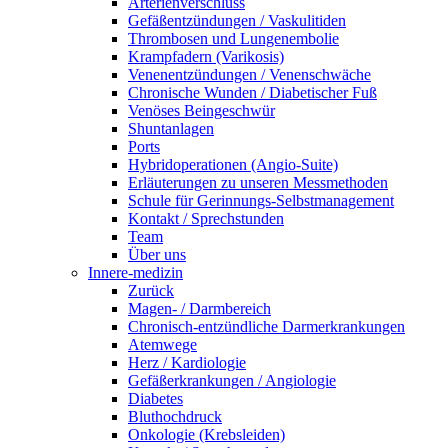
Arterienverschluss
Gefäßentzündungen / Vaskulitiden
Thrombosen und Lungenembolie
Krampfadern (Varikosis)
Venenentzündungen / Venenschwäche
Chronische Wunden / Diabetischer Fuß
Venöses Beingeschwür
Shuntanlagen
Ports
Hybridoperationen (Angio-Suite)
Erläuterungen zu unseren Messmethoden
Schule für Gerinnungs-Selbstmanagement
Kontakt / Sprechstunden
Team
Über uns
Innere-medizin
Zurück
Magen- / Darmbereich
Chronisch-entzündliche Darmerkrankungen
Atemwege
Herz / Kardiologie
Gefäßerkrankungen / Angiologie
Diabetes
Bluthochdruck
Onkologie (Krebsleiden)