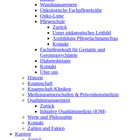
Wundmanagement
Onkologische Fachpflegekräfte
Onko-Lotse
Pflegeschule
Zurück
Unser pädagogisches Leitbild
Ausbildung Pflegefachmann/frau
Kontakt
Fachpflegekraft für Geriatrie und
Gerontopsychiatrie
Diabetesberater
Kontakt
Über uns
Historie
Knappschaft
Knappschaft-Kliniken
Medizinpartnerschaften & Präventionsmedizin
Qualitäts­management
Zurück
Initiative Qualitätsmedizin (IQM)
Werte und Philosophie
Kontakt
Zahlen und Fakten
Karriere
Zurück