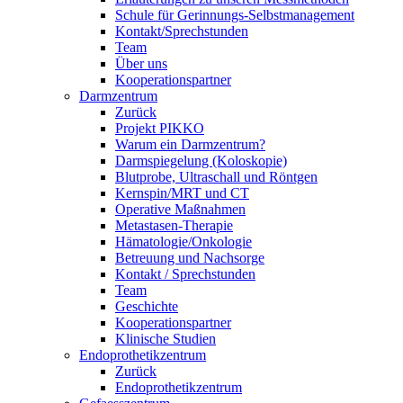
Schule für Gerinnungs-Selbstmanagement
Kontakt/Sprechstunden
Team
Über uns
Kooperationspartner
Darmzentrum
Zurück
Projekt PIKKO
Warum ein Darmzentrum?
Darmspiegelung (Koloskopie)
Blutprobe, Ultraschall und Röntgen
Kernspin/MRT und CT
Operative Maßnahmen
Metastasen-Therapie
Hämatologie/Onkologie
Betreuung und Nachsorge
Kontakt / Sprechstunden
Team
Geschichte
Kooperationspartner
Klinische Studien
Endoprothetikzentrum
Zurück
Endoprothetikzentrum