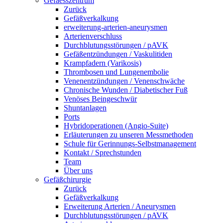
Gefaesszentrum
Zurück
Gefäßverkalkung
erweiterung-arterien-aneurysmen
Arterienverschluss
Durchblutungsstörungen / pAVK
Gefäßentzündungen / Vaskulitiden
Krampfadern (Varikosis)
Thrombosen und Lungenembolie
Venenentzündungen / Venenschwäche
Chronische Wunden / Diabetischer Fuß
Venöses Beingeschwür
Shuntanlagen
Ports
Hybridoperationen (Angio-Suite)
Erläuterungen zu unseren Messmethoden
Schule für Gerinnungs-Selbstmanagement
Kontakt / Sprechstunden
Team
Über uns
Gefäßchirurgie
Zurück
Gefäßverkalkung
Erweiterung Arterien / Aneurysmen
Durchblutungsstörungen / pAVK