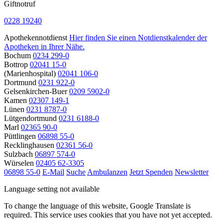
Giftnotruf
0228 19240
Apothekennotdienst
Hier finden Sie einen Notdienstkalender der
Apotheken in Ihrer Nähe.
Bochum
0234 299-0
Bottrop
02041 15-0
(Marienhospital)
02041 106-0
Dortmund
0231 922-0
Gelsenkirchen-Buer
0209 5902-0
Kamen
02307 149-1
Lünen
0231 8787-0
Lütgendortmund
0231 6188-0
Marl
02365 90-0
Püttlingen
06898 55-0
Recklinghausen
02361 56-0
Sulzbach
06897 574-0
Würselen
02405 62-3305
06898 55-0
E-Mail
Suche
Ambulanzen
Jetzt Spenden
Newsletter
Language setting not available
To change the language of this website, Google Translate is
required. This service uses cookies that you have not yet accepted.