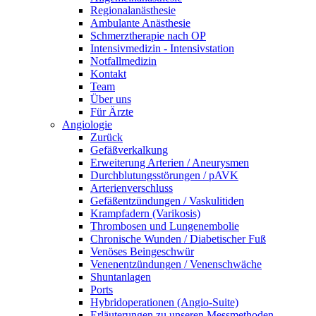
Regionalanästhesie
Ambulante Anästhesie
Schmerztherapie nach OP
Intensivmedizin - Intensivstation
Notfallmedizin
Kontakt
Team
Über uns
Für Ärzte
Angiologie
Zurück
Gefäßverkalkung
Erweiterung Arterien / Aneurysmen
Durchblutungsstörungen / pAVK
Arterienverschluss
Gefäßentzündungen / Vaskulitiden
Krampfadern (Varikosis)
Thrombosen und Lungenembolie
Chronische Wunden / Diabetischer Fuß
Venöses Beingeschwür
Venenentzündungen / Venenschwäche
Shuntanlagen
Ports
Hybridoperationen (Angio-Suite)
Erläuterungen zu unseren Messmethoden