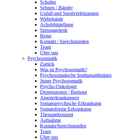
Schulter
Sehnen / Bänder
Unfall-und Sportverletzungen
Wirbelsäule
Achsfehlstellung
Sprunggelenk
Beine
Kontakt / Sprechstunden
Team
Über uns
Psychosomatik
Zurück
Was ist Psychosomatik?
Psychosomatische Institutsambulanz
Junge Psychosomatik
Psycho-Onkologie
Depressionen / Burnout
Angsterkrankungen
Somatopsychische Erkrankung
Somatoforme Erkrankung
Therapiekonzept
Aufnahme
Kontakt/Sprechstunden
Team
Über uns