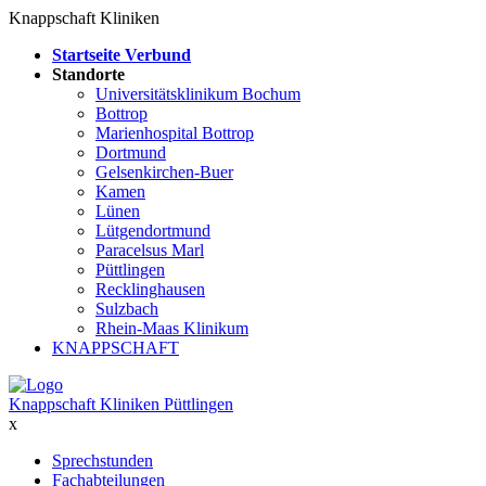
Knappschaft Kliniken
Startseite Verbund
Standorte
Universitätsklinikum Bochum
Bottrop
Marienhospital Bottrop
Dortmund
Gelsenkirchen-Buer
Kamen
Lünen
Lütgendortmund
Paracelsus Marl
Püttlingen
Recklinghausen
Sulzbach
Rhein-Maas Klinikum
KNAPPSCHAFT
Knappschaft Kliniken Püttlingen
x
Sprechstunden
Fachabteilungen