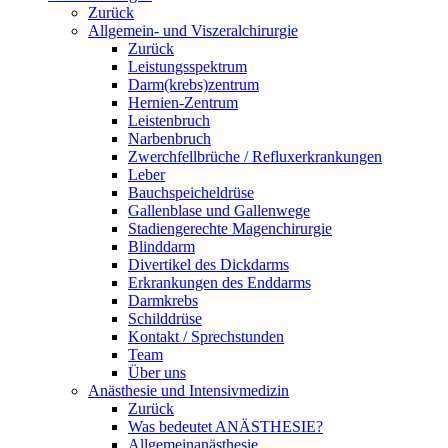
Zurück
Allgemein- und Viszeralchirurgie
Zurück
Leistungsspektrum
Darm(krebs)zentrum
Hernien-Zentrum
Leistenbruch
Narbenbruch
Zwerchfellbrüche / Refluxerkrankungen
Leber
Bauchspeicheldrüse
Gallenblase und Gallenwege
Stadiengerechte Magenchirurgie
Blinddarm
Divertikel des Dickdarms
Erkrankungen des Enddarms
Darmkrebs
Schilddrüse
Kontakt / Sprechstunden
Team
Über uns
Anästhesie und Intensivmedizin
Zurück
Was bedeutet ANÄSTHESIE?
Allgemeinanästhesie