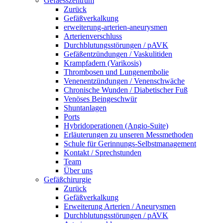
Gefaesszentrum
Zurück
Gefäßverkalkung
erweiterung-arterien-aneurysmen
Arterienverschluss
Durchblutungsstörungen / pAVK
Gefäßentzündungen / Vaskulitiden
Krampfadern (Varikosis)
Thrombosen und Lungenembolie
Venenentzündungen / Venenschwäche
Chronische Wunden / Diabetischer Fuß
Venöses Beingeschwür
Shuntanlagen
Ports
Hybridoperationen (Angio-Suite)
Erläuterungen zu unseren Messmethoden
Schule für Gerinnungs-Selbstmanagement
Kontakt / Sprechstunden
Team
Über uns
Gefäßchirurgie
Zurück
Gefäßverkalkung
Erweiterung Arterien / Aneurysmen
Durchblutungsstörungen / pAVK