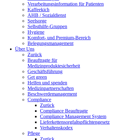
Verarbeitungsinformation für Patienten
Kaffeekich
AHB / Sozialdienst
Seelsorge
Selbsthilfe-Gruppen
Hygiene
Komfort- und Premium-Bereich
Belegungsmanagement
Über Uns
Zurück
Beauftragte für
Medizinproduktesicherheit
Geschäftsführung
Get green
Helfen und spenden
Medizinpartnerschaften
Beschwerdemanagement
Compliance
Zurück
Compliance Beauftragte
Compliance Management System
Lieferkettensorgfaltspflichtengesetz
Verhaltenskodex
Pflege
Zurück