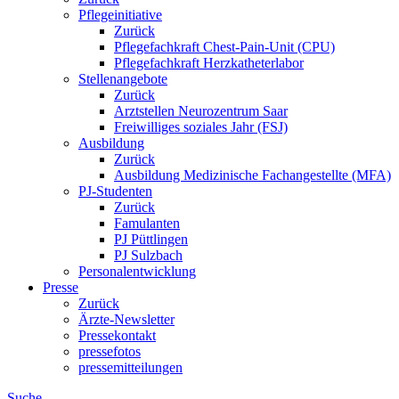
Pflegeinitiative
Zurück
Pflegefachkraft Chest-Pain-Unit (CPU)
Pflegefachkraft Herzkatheterlabor
Stellenangebote
Zurück
Arztstellen Neurozentrum Saar
Freiwilliges soziales Jahr (FSJ)
Ausbildung
Zurück
Ausbildung Medizinische Fachangestellte (MFA)
PJ-Studenten
Zurück
Famulanten
PJ Püttlingen
PJ Sulzbach
Personalentwicklung
Presse
Zurück
Ärzte-Newsletter
Pressekontakt
pressefotos
pressemitteilungen
Suche