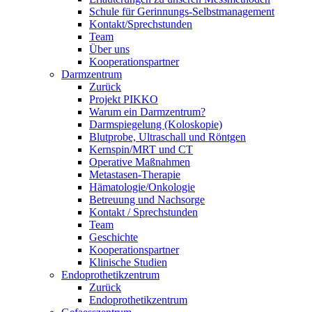
Schule für Gerinnungs-Selbstmanagement
Kontakt/Sprechstunden
Team
Über uns
Kooperationspartner
Darmzentrum
Zurück
Projekt PIKKO
Warum ein Darmzentrum?
Darmspiegelung (Koloskopie)
Blutprobe, Ultraschall und Röntgen
Kernspin/MRT und CT
Operative Maßnahmen
Metastasen-Therapie
Hämatologie/Onkologie
Betreuung und Nachsorge
Kontakt / Sprechstunden
Team
Geschichte
Kooperationspartner
Klinische Studien
Endoprothetikzentrum
Zurück
Endoprothetikzentrum