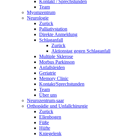
Kontakt / Sprechstunden
Team
Myomzentrum
Neurologie
Zurück
Palliativstation
Direkte Anmeldung
Schlaganfall
Zurück
Aktionstag gegen Schlaganfall
Multiple Sklerose
Morbus Parkinson
Anfallsleiden
Geriatrie
Memory Clinic
Kontakt/Sprechstunden
Team
Über uns
Neurozentrum-saar
Orthopädie und Unfallchirurgie
Zurück
Ellenbogen
Füße
Hüfte
Kniegelenk