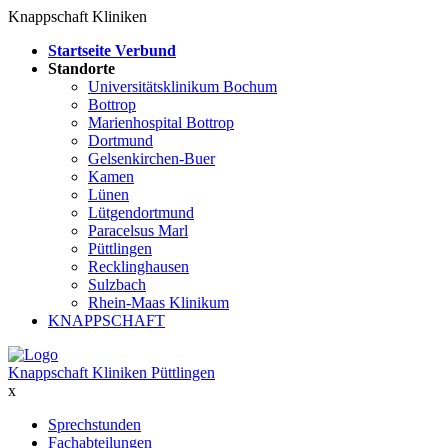
Knappschaft Kliniken
Startseite Verbund
Standorte
Universitätsklinikum Bochum
Bottrop
Marienhospital Bottrop
Dortmund
Gelsenkirchen-Buer
Kamen
Lünen
Lütgendortmund
Paracelsus Marl
Püttlingen
Recklinghausen
Sulzbach
Rhein-Maas Klinikum
KNAPPSCHAFT
Knappschaft Kliniken Püttlingen
x
Sprechstunden
Fachabteilungen