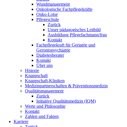
Wundmanagement
Onkologische Fachpflegekräfte
Onko-Lotse
Pflegeschule
Zurück
Unser pädagogisches Leitbild
Ausbildung Pflegefachmann/frau
Kontakt
Fachpflegekraft für Geriatrie und
Gerontopsychiatrie
Diabetesberater
Kontakt
Über uns
Historie
Knappschaft
Knappschaft-Kliniken
Medizinpartnerschaften & Präventionsmedizin
Qualitäts­management
Zurück
Initiative Qualitätsmedizin (IQM)
Werte und Philosophie
Kontakt
Zahlen und Fakten
Karriere
Zurück