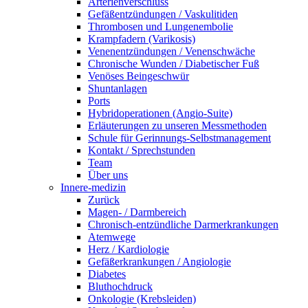
Arterienverschluss
Gefäßentzündungen / Vaskulitiden
Thrombosen und Lungenembolie
Krampfadern (Varikosis)
Venenentzündungen / Venenschwäche
Chronische Wunden / Diabetischer Fuß
Venöses Beingeschwür
Shuntanlagen
Ports
Hybridoperationen (Angio-Suite)
Erläuterungen zu unseren Messmethoden
Schule für Gerinnungs-Selbstmanagement
Kontakt / Sprechstunden
Team
Über uns
Innere-medizin
Zurück
Magen- / Darmbereich
Chronisch-entzündliche Darmerkrankungen
Atemwege
Herz / Kardiologie
Gefäßerkrankungen / Angiologie
Diabetes
Bluthochdruck
Onkologie (Krebsleiden)