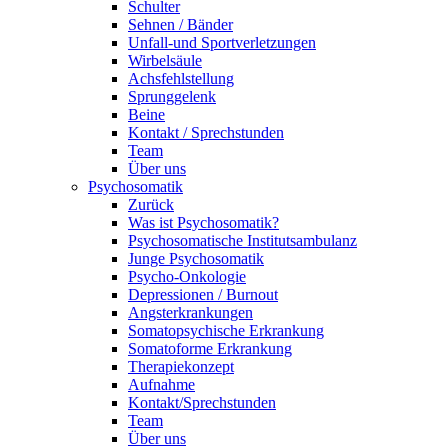
Schulter
Sehnen / Bänder
Unfall-und Sportverletzungen
Wirbelsäule
Achsfehlstellung
Sprunggelenk
Beine
Kontakt / Sprechstunden
Team
Über uns
Psychosomatik
Zurück
Was ist Psychosomatik?
Psychosomatische Institutsambulanz
Junge Psychosomatik
Psycho-Onkologie
Depressionen / Burnout
Angsterkrankungen
Somatopsychische Erkrankung
Somatoforme Erkrankung
Therapiekonzept
Aufnahme
Kontakt/Sprechstunden
Team
Über uns