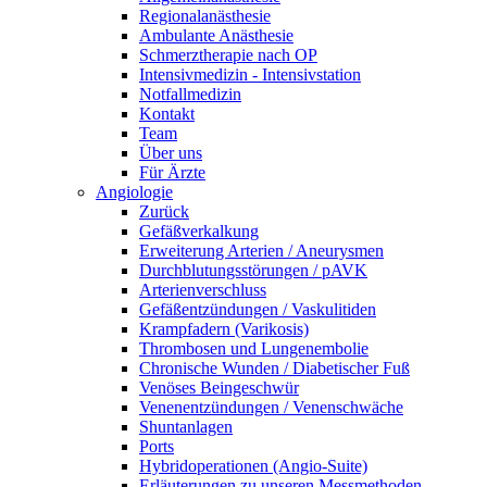
Regionalanästhesie
Ambulante Anästhesie
Schmerztherapie nach OP
Intensivmedizin - Intensivstation
Notfallmedizin
Kontakt
Team
Über uns
Für Ärzte
Angiologie
Zurück
Gefäßverkalkung
Erweiterung Arterien / Aneurysmen
Durchblutungsstörungen / pAVK
Arterienverschluss
Gefäßentzündungen / Vaskulitiden
Krampfadern (Varikosis)
Thrombosen und Lungenembolie
Chronische Wunden / Diabetischer Fuß
Venöses Beingeschwür
Venenentzündungen / Venenschwäche
Shuntanlagen
Ports
Hybridoperationen (Angio-Suite)
Erläuterungen zu unseren Messmethoden