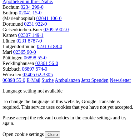
Apotheken in Ihrer Nähe.
Bochum
0234 299-0
Bottrop
02041 15-0
(Marienhospital)
02041 106-0
Dortmund
0231 922-0
Gelsenkirchen-Buer
0209 5902-0
Kamen
02307 149-1
Lünen
0231 8787-0
Lütgendortmund
0231 6188-0
Marl
02365 90-0
Püttlingen
06898 55-0
Recklinghausen
02361 56-0
Sulzbach
06897 574-0
Würselen
02405 62-3305
06898 55-0
E-Mail
Suche
Ambulanzen
Jetzt Spenden
Newsletter
Language setting not available
To change the language of this website, Google Translate is
required. This service uses cookies that you have not yet accepted.
Please accept the relevant cookies in the cookie settings and try
again.
Open cookie settings
Close