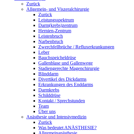
Zurück
Allgemein- und Viszeralchirurgie
Zurück
Leistungsspektrum
Darm(krebs)zentrum
Hernien-Zentrum
Leistenbruch
Narbenbruch
Zwerchfellbrüche / Refluxerkrankungen
Leber
Bauchspeicheldrüse
Gallenblase und Gallenwege
Stadiengerechte Magenchirurgie
Blinddarm
Divertikel des Dickdarms
Erkrankungen des Enddarms
Darmkrebs
Schilddrüse
Kontakt / Sprechstunden
Team
Über uns
Anästhesie und Intensivmedizin
Zurück
Was bedeutet ANÄSTHESIE?
Allgemeinanästhesie