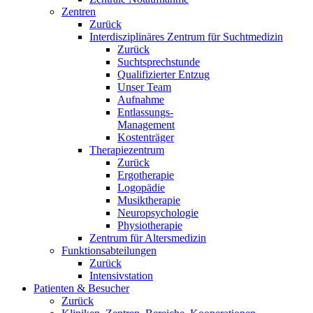
Zentren
Zurück
Interdisziplinäres Zentrum für Suchtmedizin
Zurück
Suchtsprechstunde
Qualifizierter Entzug
Unser Team
Aufnahme
Entlassungs-
Management
Kostenträger
Therapiezentrum
Zurück
Ergotherapie
Logopädie
Musiktherapie
Neuropsychologie
Physiotherapie
Zentrum für Altersmedizin
Funktionsabteilungen
Zurück
Intensivstation
Patienten & Besucher
Zurück