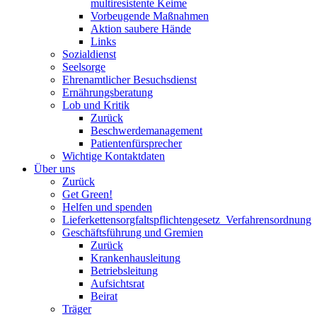
multiresistente Keime
Vorbeugende Maßnahmen
Aktion saubere Hände
Links
Sozialdienst
Seelsorge
Ehrenamtlicher Besuchsdienst
Ernährungsberatung
Lob und Kritik
Zurück
Beschwerdemanagement
Patientenfürsprecher
Wichtige Kontaktdaten
Über uns
Zurück
Get Green!
Helfen und spenden
Lieferkettensorgfaltspflichtengesetz_Verfahrensordnung
Geschäftsführung und Gremien
Zurück
Krankenhausleitung
Betriebsleitung
Aufsichtsrat
Beirat
Träger