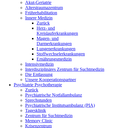
Akut-Geriatrie
Alterstraumazentrum
Frührehabilitation
Innere Medizin
Zurück
Herz- und
Kreislauferkrankungen
Magen- und
Darmerkrankungen
Lungenerkrankungen
Stoffwechselerkrankungen
Ernährungsmedizin
Intensivmedizin
Interdisziplinäres Zentrum für Suchtmedizin
Die Entlassung
Unsere Kooperationspartner
Psychiatrie Psychotherapie
Zurück
Psychiatrische Notfallambulanz
Sprechstunden
Psychiatrische Institutsambulanz (PIA)
Tagesklinik
Zentrum für Suchtmedizin
Memory Clinic
Krisenzentrum