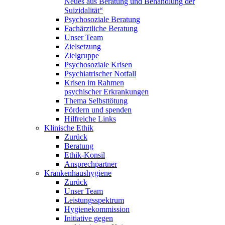
Neues aus Beratung und Behandlung der
Suizidalität“
Psychosoziale Beratung
Fachärztliche Beratung
Unser Team
Zielsetzung
Zielgruppe
Psychosoziale Krisen
Psychiatrischer Notfall
Krisen im Rahmen
psychischer Erkrankungen
Thema Selbsttötung
Fördern und spenden
Hilfreiche Links
Klinische Ethik
Zurück
Beratung
Ethik-Konsil
Ansprechpartner
Krankenhaushygiene
Zurück
Unser Team
Leistungsspektrum
Hygienekommission
Initiative gegen