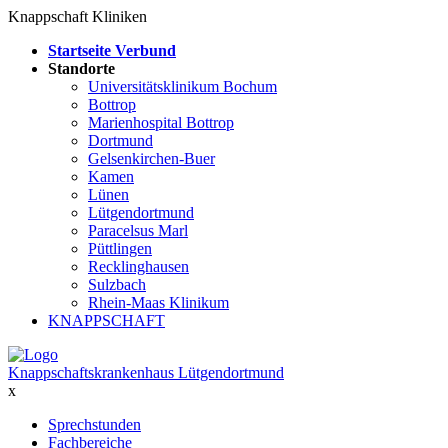
Knappschaft Kliniken
Startseite Verbund
Standorte
Universitätsklinikum Bochum
Bottrop
Marienhospital Bottrop
Dortmund
Gelsenkirchen-Buer
Kamen
Lünen
Lütgendortmund
Paracelsus Marl
Püttlingen
Recklinghausen
Sulzbach
Rhein-Maas Klinikum
KNAPPSCHAFT
Knappschaftskrankenhaus Lütgendortmund
x
Sprechstunden
Fachbereiche