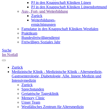
PJ in den Knappschaft Kliniken Lünen
PJ in den Knappschaft Kliniken Lütgendortmund
Aus-, Fort- und Weiterbildung
Zurück
Weiterbildungs-
ermächtigungen
Famulatur in den Knappschaft Kliniken Westfalen
Praktikum
Bundesfreiwilligendienst
Freiwilliges Soziales Jahr
Suche
Im Notfall
Zurück
Medizinische Klinik - Medizinische Klinik - Altersmedizin,
Gastroenterologie, Diabetologie, Allg. Innere Medizin und
Intensivmedizin
Zurück
Sprechstunden
Geriatrische Tagesklinik
Memory Clinic
Unser Team
Westfälisches Zentrum für Altersmedizin