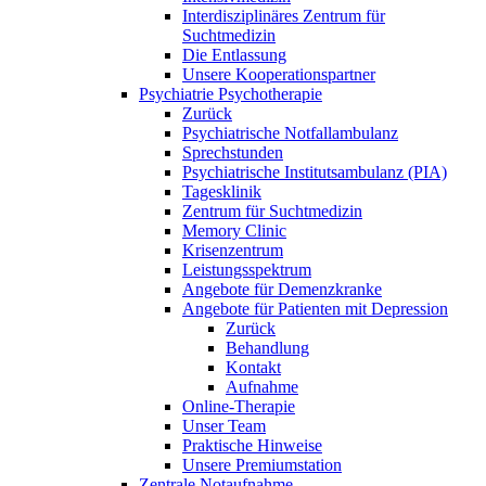
Interdisziplinäres Zentrum für
Suchtmedizin
Die Entlassung
Unsere Kooperationspartner
Psychiatrie Psychotherapie
Zurück
Psychiatrische Notfallambulanz
Sprechstunden
Psychiatrische Institutsambulanz (PIA)
Tagesklinik
Zentrum für Suchtmedizin
Memory Clinic
Krisenzentrum
Leistungsspektrum
Angebote für Demenzkranke
Angebote für Patienten mit Depression
Zurück
Behandlung
Kontakt
Aufnahme
Online-Therapie
Unser Team
Praktische Hinweise
Unsere Premiumstation
Zentrale Notaufnahme