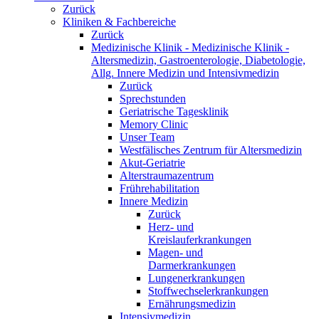
Zurück
Kliniken & Fachbereiche
Zurück
Medizinische Klinik - Medizinische Klinik -
Altersmedizin, Gastroenterologie, Diabetologie,
Allg. Innere Medizin und Intensivmedizin
Zurück
Sprechstunden
Geriatrische Tagesklinik
Memory Clinic
Unser Team
Westfälisches Zentrum für Altersmedizin
Akut-Geriatrie
Alterstraumazentrum
Frührehabilitation
Innere Medizin
Zurück
Herz- und
Kreislauferkrankungen
Magen- und
Darmerkrankungen
Lungenerkrankungen
Stoffwechselerkrankungen
Ernährungsmedizin
Intensivmedizin