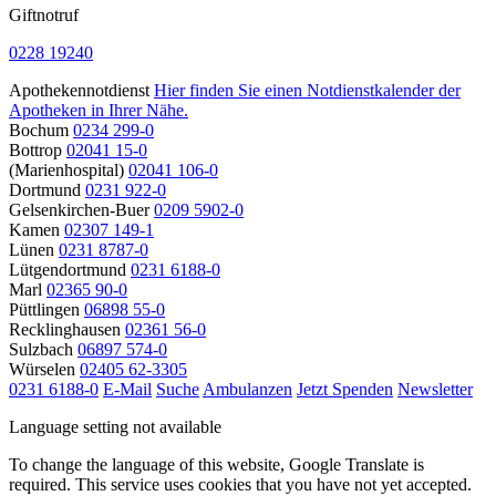
Giftnotruf
0228 19240
Apothekennotdienst
Hier finden Sie einen Notdienstkalender der
Apotheken in Ihrer Nähe.
Bochum
0234 299-0
Bottrop
02041 15-0
(Marienhospital)
02041 106-0
Dortmund
0231 922-0
Gelsenkirchen-Buer
0209 5902-0
Kamen
02307 149-1
Lünen
0231 8787-0
Lütgendortmund
0231 6188-0
Marl
02365 90-0
Püttlingen
06898 55-0
Recklinghausen
02361 56-0
Sulzbach
06897 574-0
Würselen
02405 62-3305
0231 6188-0
E-Mail
Suche
Ambulanzen
Jetzt Spenden
Newsletter
Language setting not available
To change the language of this website, Google Translate is
required. This service uses cookies that you have not yet accepted.