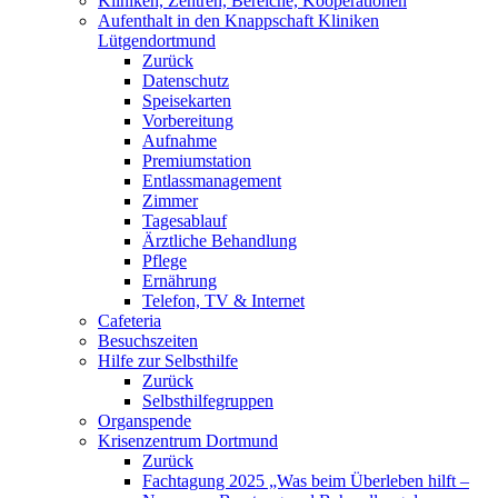
Kliniken, Zentren, Bereiche, Kooperationen
Aufenthalt in den Knappschaft Kliniken
Lütgendortmund
Zurück
Datenschutz
Speisekarten
Vorbereitung
Aufnahme
Premiumstation
Entlassmanagement
Zimmer
Tagesablauf
Ärztliche Behandlung
Pflege
Ernährung
Telefon, TV & Internet
Cafeteria
Besuchszeiten
Hilfe zur Selbsthilfe
Zurück
Selbsthilfegruppen
Organspende
Krisenzentrum Dortmund
Zurück
Fachtagung 2025 „Was beim Überleben hilft –