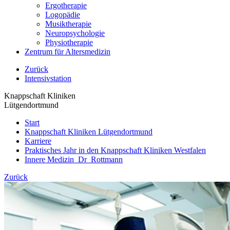
Ergotherapie
Logopädie
Musiktherapie
Neuropsychologie
Physiotherapie
Zentrum für Altersmedizin
Zurück
Intensivstation
Knappschaft Kliniken
Lütgendortmund
Start
Knappschaft Kliniken Lütgendortmund
Karriere
Praktisches Jahr in den Knappschaft Kliniken Westfalen
Innere Medizin_Dr_Rottmann
Zurück