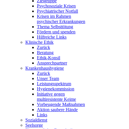
Zielgruppe
Psychosoziale Krisen
Psychiatrischer Notfall
Krisen im Rahmen
psychischer Erkrankungen
Thema Selbsttötung
Fördern und spenden
Hilfreiche Links
Klinische Ethik
Zurück
Beratung
Ethik-Konsil
Ansprechpartner
Krankenhaushygiene
Zurück
Unser Team
Leistungsspektrum
Hygienekommission
Initiative gegen
multiresistente Keime
Vorbeugende Maßnahmen
Aktion saubere Hände
Links
Sozialdienst
Seelsorge