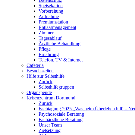
Datenschutz
Speisekarten
Vorbereitung
Aufnahme
Premiumstation
Entlassmanagement
Zimmer
Tagesablauf
Ärztliche Behandlung
Pflege
Ernährung
Telefon, TV & Internet
Cafeteria
Besuchszeiten
Hilfe zur Selbsthilfe
Zurück
Selbsthilfegruppen
Organspende
Krisenzentrum Dortmund
Zurück
Fachtagung 2025 „Was beim Überleben hilft – Neu
Psychosoziale Beratung
Fachärztliche Beratung
Unser Team
Zielsetzung