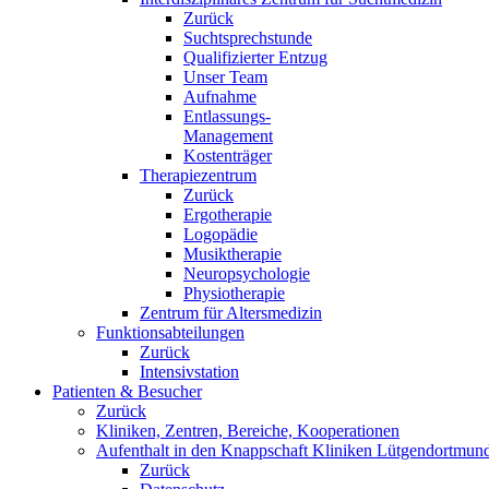
Zurück
Suchtsprechstunde
Qualifizierter Entzug
Unser Team
Aufnahme
Entlassungs-
Management
Kostenträger
Therapiezentrum
Zurück
Ergotherapie
Logopädie
Musiktherapie
Neuropsychologie
Physiotherapie
Zentrum für Altersmedizin
Funktionsabteilungen
Zurück
Intensivstation
Patienten & Besucher
Zurück
Kliniken, Zentren, Bereiche, Kooperationen
Aufenthalt in den Knappschaft Kliniken Lütgendortmun
Zurück