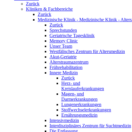
Zurück
Kliniken & Fachbereiche
Zurück
Medizinische Klinik - Medizinische Klinik - Alter
Zurück
Sprechstunden
Geriatrische Tagesklinik
Memory Clinic
Unser Team
Westfälisches Zentrum für Altersmedizin
Akut-Geriatrie
Alterstraumazentrum
Frührehabilitation
Innere Medizin
Zurück
Herz- und
Kreislauferkrankungen
Magen- und
Darmerkrankungen
Lungenerkrankungen
Stoffwechselerkrankungen
Ernährungsmedizin
Intensivmedizin
Interdisziplinäres Zentrum für Suchtmedizin
Die Entlassung