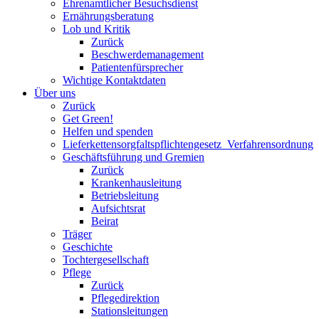
Ehrenamtlicher Besuchsdienst
Ernährungsberatung
Lob und Kritik
Zurück
Beschwerdemanagement
Patientenfürsprecher
Wichtige Kontaktdaten
Über uns
Zurück
Get Green!
Helfen und spenden
Lieferkettensorgfaltspflichtengesetz_Verfahrensordnung
Geschäftsführung und Gremien
Zurück
Krankenhausleitung
Betriebsleitung
Aufsichtsrat
Beirat
Träger
Geschichte
Tochtergesellschaft
Pflege
Zurück
Pflegedirektion
Stationsleitungen