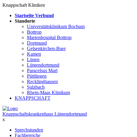
Knappschaft Kliniken
Startseite Verbund
Standorte
Universitätsklinikum Bochum
Bottrop
Marienhospital Bottrop
Dortmund
Gelsenkirchen-Buer
Kamen
Lünen
Lütgendortmund
Paracelsus Marl
Püttlingen
Recklinghausen
Sulzbach
Rhein-Maas Klinikum
KNAPPSCHAFT
Knappschaftskrankenhaus Lütgendortmund
x
Sprechstunden
Fachbereiche