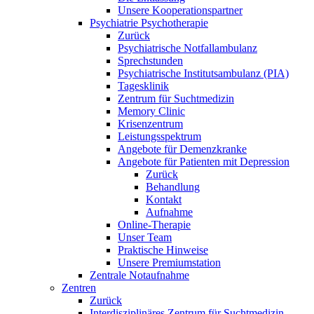
Unsere Kooperationspartner
Psychiatrie Psychotherapie
Zurück
Psychiatrische Notfallambulanz
Sprechstunden
Psychiatrische Institutsambulanz (PIA)
Tagesklinik
Zentrum für Suchtmedizin
Memory Clinic
Krisenzentrum
Leistungsspektrum
Angebote für Demenzkranke
Angebote für Patienten mit Depression
Zurück
Behandlung
Kontakt
Aufnahme
Online-Therapie
Unser Team
Praktische Hinweise
Unsere Premiumstation
Zentrale Notaufnahme
Zentren
Zurück
Interdisziplinäres Zentrum für Suchtmedizin