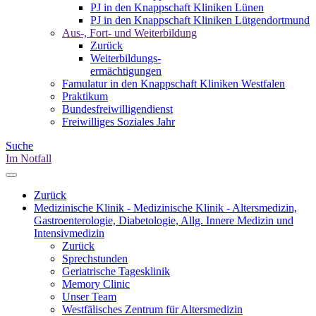
PJ in den Knappschaft Kliniken Lünen
PJ in den Knappschaft Kliniken Lütgendortmund
Aus-, Fort- und Weiterbildung
Zurück
Weiterbildungs-
ermächtigungen
Famulatur in den Knappschaft Kliniken Westfalen
Praktikum
Bundesfreiwilligendienst
Freiwilliges Soziales Jahr
Suche
Im Notfall
Zurück
Medizinische Klinik - Medizinische Klinik - Altersmedizin,
Gastroenterologie, Diabetologie, Allg. Innere Medizin und
Intensivmedizin
Zurück
Sprechstunden
Geriatrische Tagesklinik
Memory Clinic
Unser Team
Westfälisches Zentrum für Altersmedizin