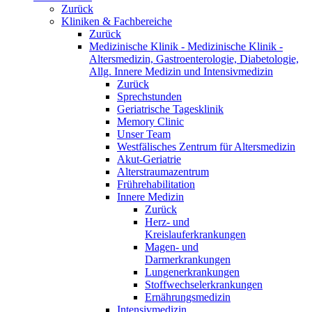
Zurück
Kliniken & Fachbereiche
Zurück
Medizinische Klinik - Medizinische Klinik -
Altersmedizin, Gastroenterologie, Diabetologie,
Allg. Innere Medizin und Intensivmedizin
Zurück
Sprechstunden
Geriatrische Tagesklinik
Memory Clinic
Unser Team
Westfälisches Zentrum für Altersmedizin
Akut-Geriatrie
Alterstraumazentrum
Frührehabilitation
Innere Medizin
Zurück
Herz- und
Kreislauferkrankungen
Magen- und
Darmerkrankungen
Lungenerkrankungen
Stoffwechselerkrankungen
Ernährungsmedizin
Intensivmedizin