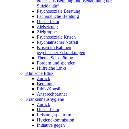
Neues aus Beratung und Behandlung der
Suizidalität“
Psychosoziale Beratung
Fachärztliche Beratung
Unser Team
Zielsetzung
Zielgruppe
Psychosoziale Krisen
Psychiatrischer Notfall
Krisen im Rahmen
psychischer Erkrankungen
Thema Selbsttötung
Fördern und spenden
Hilfreiche Links
Klinische Ethik
Zurück
Beratung
Ethik-Konsil
Ansprechpartner
Krankenhaushygiene
Zurück
Unser Team
Leistungsspektrum
Hygienekommission
Initiative gegen