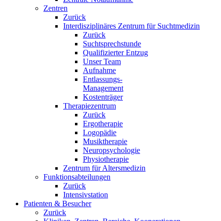
Zentren
Zurück
Interdisziplinäres Zentrum für Suchtmedizin
Zurück
Suchtsprechstunde
Qualifizierter Entzug
Unser Team
Aufnahme
Entlassungs-
Management
Kostenträger
Therapiezentrum
Zurück
Ergotherapie
Logopädie
Musiktherapie
Neuropsychologie
Physiotherapie
Zentrum für Altersmedizin
Funktionsabteilungen
Zurück
Intensivstation
Patienten & Besucher
Zurück