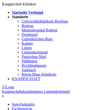
Knappschaft Kliniken
Startseite Verbund
Standorte
Universitätsklinikum Bochum
Bottrop
Marienhospital Bottrop
Dortmund
Gelsenkirchen-Buer
Kamen
Lünen
Lütgendortmund
Paracelsus Marl
Püttlingen
Recklinghausen
Sulzbach
Rhein-Maas Klinikum
KNAPPSCHAFT
Knappschaftskrankenhaus Lütgendortmund
x
Sprechstunden
Fachbereiche