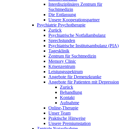
Interdisziplinäres Zentrum für
Suchtmedizin
Die Entlassung
Unsere Kooperationspartner
Psychiatrie Psychotherapie
Zurück
Psychiatrische Notfallambulanz
Sprechstunden
Psychiatrische Institutsambulanz (PIA)
Tagesklinik
Zentrum für Suchtmedizin
Memory Clinic
Krisenzentrum
Leistungsspektrum
Angebote für Demenzkranke
Angebote für Patienten mit Depression
Zurück
Behandlung
Kontakt
Aufnahme
Online-Therapie
Unser Team
Praktische Hinweise
Unsere Premiumstation
Zentrale Notaufnahme