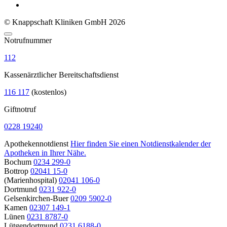
© Knappschaft Kliniken GmbH 2026
Notrufnummer
112
Kassenärztlicher Bereitschaftsdienst
116 117
(kostenlos)
Giftnotruf
0228 19240
Apothekennotdienst
Hier finden Sie einen Notdienstkalender der
Apotheken in Ihrer Nähe.
Bochum
0234 299-0
Bottrop
02041 15-0
(Marienhospital)
02041 106-0
Dortmund
0231 922-0
Gelsenkirchen-Buer
0209 5902-0
Kamen
02307 149-1
Lünen
0231 8787-0
Lütgendortmund
0231 6188-0