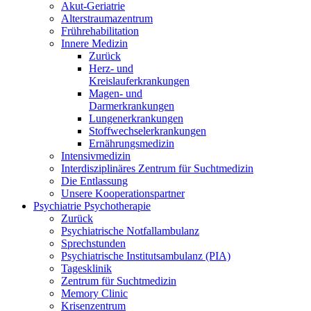
Akut-Geriatrie
Alterstraumazentrum
Frührehabilitation
Innere Medizin
Zurück
Herz- und
Kreislauferkrankungen
Magen- und
Darmerkrankungen
Lungenerkrankungen
Stoffwechselerkrankungen
Ernährungsmedizin
Intensivmedizin
Interdisziplinäres Zentrum für Suchtmedizin
Die Entlassung
Unsere Kooperationspartner
Psychiatrie Psychotherapie
Zurück
Psychiatrische Notfallambulanz
Sprechstunden
Psychiatrische Institutsambulanz (PIA)
Tagesklinik
Zentrum für Suchtmedizin
Memory Clinic
Krisenzentrum