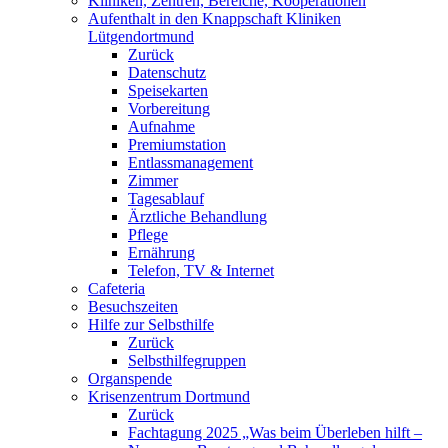
Kliniken, Zentren, Bereiche, Kooperationen
Aufenthalt in den Knappschaft Kliniken
Lütgendortmund
Zurück
Datenschutz
Speisekarten
Vorbereitung
Aufnahme
Premiumstation
Entlassmanagement
Zimmer
Tagesablauf
Ärztliche Behandlung
Pflege
Ernährung
Telefon, TV & Internet
Cafeteria
Besuchszeiten
Hilfe zur Selbsthilfe
Zurück
Selbsthilfegruppen
Organspende
Krisenzentrum Dortmund
Zurück
Fachtagung 2025 „Was beim Überleben hilft –