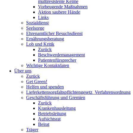
multiresistente Keime
Vorbeugende Maßnahmen
Aktion saubere Hände
Links
Sozialdienst
Seelsorge
Ehrenamtlicher Besuchsdienst
Ernährungsberatung
Lob und Kritik
Zurück
Beschwerdemanagement
Patientenfürsprecher
Wichtige Kontaktdaten
Über uns
Zurück
Get Green!
Helfen und spenden
Lieferkettensorgfaltspflichtengesetz_Verfahrensordnung
Geschäftsführung und Gremien
Zurück
Krankenhausleitung
Betriebsleitung
Aufsichtsrat
Beirat
Träger