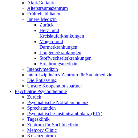
Akut-Geriatrie
Alterstraumazentrum
Frührehabilitation
Innere Medizin
Zurück
Herz- und
Kreislauferkrankungen
Magen- und
Darmerkrankungen
Lungenerkrankungen
Stoffwechselerkrankungen
Ernährungsmedizin
Intensivmedizin
Interdisziplinäres Zentrum für Suchtmedizin
Die Entlassung
Unsere Kooperationspartner
Psychiatrie Psychotherapie
Zurück
Psychiatrische Notfallambulanz
Sprechstunden
Psychiatrische Institutsambulanz (PIA)
Tagesklinik
Zentrum für Suchtmedizin
Memory Clinic
Krisenzentrum