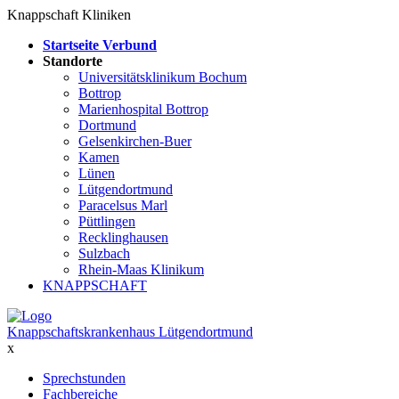
Knappschaft Kliniken
Startseite Verbund
Standorte
Universitätsklinikum Bochum
Bottrop
Marienhospital Bottrop
Dortmund
Gelsenkirchen-Buer
Kamen
Lünen
Lütgendortmund
Paracelsus Marl
Püttlingen
Recklinghausen
Sulzbach
Rhein-Maas Klinikum
KNAPPSCHAFT
Knappschaftskrankenhaus Lütgendortmund
x
Sprechstunden
Fachbereiche