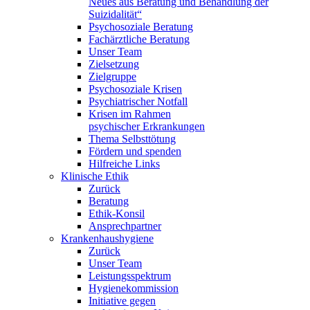
Neues aus Beratung und Behandlung der
Suizidalität“
Psychosoziale Beratung
Fachärztliche Beratung
Unser Team
Zielsetzung
Zielgruppe
Psychosoziale Krisen
Psychiatrischer Notfall
Krisen im Rahmen
psychischer Erkrankungen
Thema Selbsttötung
Fördern und spenden
Hilfreiche Links
Klinische Ethik
Zurück
Beratung
Ethik-Konsil
Ansprechpartner
Krankenhaushygiene
Zurück
Unser Team
Leistungsspektrum
Hygienekommission
Initiative gegen