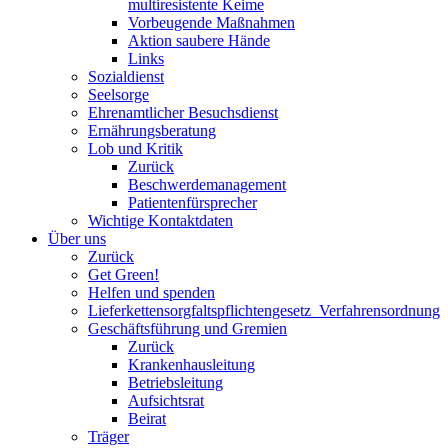
multiresistente Keime
Vorbeugende Maßnahmen
Aktion saubere Hände
Links
Sozialdienst
Seelsorge
Ehrenamtlicher Besuchsdienst
Ernährungsberatung
Lob und Kritik
Zurück
Beschwerdemanagement
Patientenfürsprecher
Wichtige Kontaktdaten
Über uns
Zurück
Get Green!
Helfen und spenden
Lieferkettensorgfaltspflichtengesetz_Verfahrensordnung
Geschäftsführung und Gremien
Zurück
Krankenhausleitung
Betriebsleitung
Aufsichtsrat
Beirat
Träger