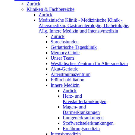
Zurück
Kliniken & Fachbereiche
Zurück
Medizinische Klinik - Medizinische Klinik -
Altersmedizin, Gastroenterologie, Diabetologie,
Allg. Innere Medizin und Intensivmedizin
Zurück
Sprechstunden
Geriatrische Tagesklinik
Memory Clinic
Unser Team
Westfälisches Zentrum für Altersmedizin
Akut-Geriatrie
Alterstraumazentrum
Frührehabilitation
Innere Medizin
Zurück
Herz- und
Kreislauferkrankungen
Magen- und
Darmerkrankungen
Lungenerkrankungen
Stoffwechselerkrankungen
Ernährungsmedizin
Intensivmedizin