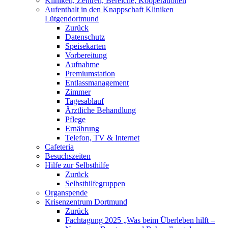
Kliniken, Zentren, Bereiche, Kooperationen
Aufenthalt in den Knappschaft Kliniken
Lütgendortmund
Zurück
Datenschutz
Speisekarten
Vorbereitung
Aufnahme
Premiumstation
Entlassmanagement
Zimmer
Tagesablauf
Ärztliche Behandlung
Pflege
Ernährung
Telefon, TV & Internet
Cafeteria
Besuchszeiten
Hilfe zur Selbsthilfe
Zurück
Selbsthilfegruppen
Organspende
Krisenzentrum Dortmund
Zurück
Fachtagung 2025 „Was beim Überleben hilft –