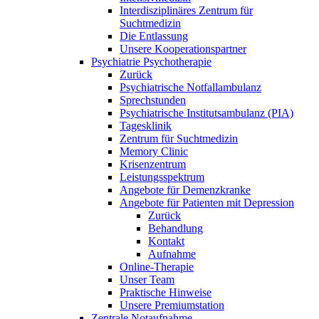
Interdisziplinäres Zentrum für
Suchtmedizin
Die Entlassung
Unsere Kooperationspartner
Psychiatrie Psychotherapie
Zurück
Psychiatrische Notfallambulanz
Sprechstunden
Psychiatrische Institutsambulanz (PIA)
Tagesklinik
Zentrum für Suchtmedizin
Memory Clinic
Krisenzentrum
Leistungsspektrum
Angebote für Demenzkranke
Angebote für Patienten mit Depression
Zurück
Behandlung
Kontakt
Aufnahme
Online-Therapie
Unser Team
Praktische Hinweise
Unsere Premiumstation
Zentrale Notaufnahme