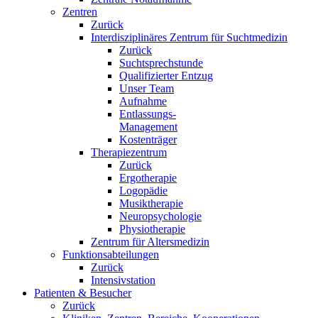
Zentren
Zurück
Interdisziplinäres Zentrum für Suchtmedizin
Zurück
Suchtsprechstunde
Qualifizierter Entzug
Unser Team
Aufnahme
Entlassungs-
Management
Kostenträger
Therapiezentrum
Zurück
Ergotherapie
Logopädie
Musiktherapie
Neuropsychologie
Physiotherapie
Zentrum für Altersmedizin
Funktionsabteilungen
Zurück
Intensivstation
Patienten & Besucher
Zurück