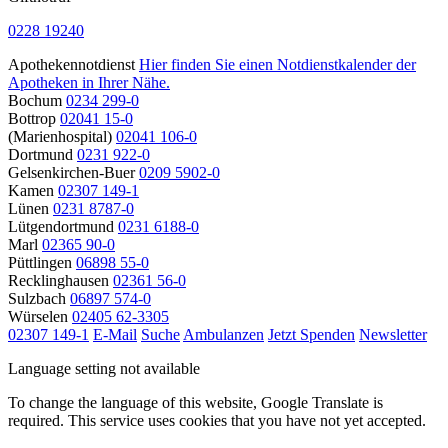
0228 19240
Apothekennotdienst
Hier finden Sie einen Notdienstkalender der
Apotheken in Ihrer Nähe.
Bochum
0234 299-0
Bottrop
02041 15-0
(Marienhospital)
02041 106-0
Dortmund
0231 922-0
Gelsenkirchen-Buer
0209 5902-0
Kamen
02307 149-1
Lünen
0231 8787-0
Lütgendortmund
0231 6188-0
Marl
02365 90-0
Püttlingen
06898 55-0
Recklinghausen
02361 56-0
Sulzbach
06897 574-0
Würselen
02405 62-3305
02307 149-1
E-Mail
Suche
Ambulanzen
Jetzt Spenden
Newsletter
Language setting not available
To change the language of this website, Google Translate is
required. This service uses cookies that you have not yet accepted.