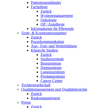
Patientenarmbänder
Fachpflege
Zurück
Hygienemanagement
Onkologie
OP / Anästhesie
Informationen für Pflegende
Ärzte, & Kooperationspartner
Zurück
Praxiskommunikation
Aus-, Fort- und Weiterbildung
Klinische Studien
Zurück
Studienzentrale
Brustzentrum
Darmzentrum
Lungenzentrum
Prostatazentrum
Cancer Center
Tochtergesellschaft
Qualitätsmanagement und Qualitätsberichte
Zurück
Risikomanagement
Presse
Zurück