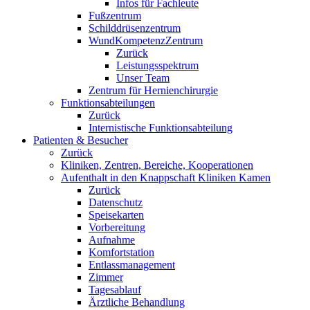
Infos für Fachleute
Fußzentrum
Schilddrüsenzentrum
WundKompetenzZentrum
Zurück
Leistungsspektrum
Unser Team
Zentrum für Hernienchirurgie
Funktionsabteilungen
Zurück
Internistische Funktionsabteilung
Patienten & Besucher
Zurück
Kliniken, Zentren, Bereiche, Kooperationen
Aufenthalt in den Knappschaft Kliniken Kamen
Zurück
Datenschutz
Speisekarten
Vorbereitung
Aufnahme
Komfortstation
Entlassmanagement
Zimmer
Tagesablauf
Ärztliche Behandlung