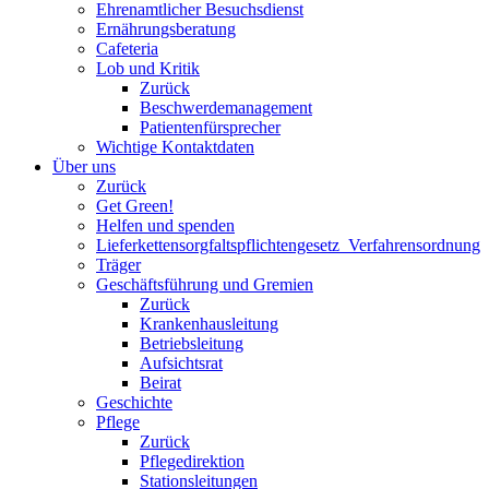
Ehrenamtlicher Besuchsdienst
Ernährungsberatung
Cafeteria
Lob und Kritik
Zurück
Beschwerdemanagement
Patientenfürsprecher
Wichtige Kontaktdaten
Über uns
Zurück
Get Green!
Helfen und spenden
Lieferkettensorgfaltspflichtengesetz_Verfahrensordnung
Träger
Geschäftsführung und Gremien
Zurück
Krankenhausleitung
Betriebsleitung
Aufsichtsrat
Beirat
Geschichte
Pflege
Zurück
Pflegedirektion
Stationsleitungen