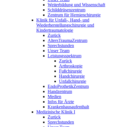
Weiterbildung und Wissenschaft
Schilddrüsenzentrum
Zentrum für Hernienchirurgie
Klinik für Unfall-, Hand- und
Wiederherstellungschirurgie und
Kindertraumatologie
Zurück
AltersTraumaZentrum
Sprechstunden
Unser Team
Leistungsspektrum
Zurück
Arthroskopie
Fußchirurgie
Handchirurgie
Unfallchirurgie
EndoProthetikZentrum
Handzentrum
Medien
Infos für Ärzte
Krankenhausaufenthalt
Medizinische Klinik I
Zurück
Sprechstunden