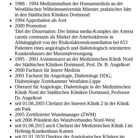
1988 - 1994 Medizinstudium der Humanmedizin an der
Westfälischen Wilhelmsuniversität Münster, praktisches Jahr
in den Städtischen Kliniken Dortmund
1994 Approbation als Arzt
2000 Promotion
Titel der Dissertation: Der Intima media-Komplex der Arteria
carotis communis als Marker der Arteriosklerose in
Abhängigkeit von der Risikofaktorenkonstellation bei 653
Patienten eines angiologisch und diabetologisch orientierten
Krankenhauses der Maximalversorgung
1995 - 2001 Assistenzarzt an der Medizinischen Klinik Nord
der Städtischen Kliniken Dortmund, Prof. Dr. B. Angelkort
2000 Facharzt für Innere Medizin
2001 Facharzt für Angiologie, Diabetologe DDG,
Diabetologie Ärztekammer Westfalen-Lippe
Oberarzt für Angiologie, Diabetologie in der Medizinischen
Klinik Nord der Städtischen Kliniken Dortmund, Professor
Dr. Angelkort
seit 01.08.2005 Chefarzt der Inneren Klinik 2 in der Klinik
am Park
2005 Zertifizierter Wundmanager (ZWM)
seit 2006 Präsident des Wundverbundes Nord-West
seit 01.08.2015 auch Chefarzt der Medizinischen Klinik I im
Hellmig-Krankenhaus Kamen
seit 01.01.2020 Direktor der Angiologischen Klinken im