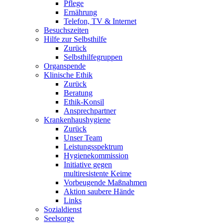
Pflege
Ernährung
Telefon, TV & Internet
Besuchszeiten
Hilfe zur Selbsthilfe
Zurück
Selbsthilfegruppen
Organspende
Klinische Ethik
Zurück
Beratung
Ethik-Konsil
Ansprechpartner
Krankenhaushygiene
Zurück
Unser Team
Leistungsspektrum
Hygienekommission
Initiative gegen
multiresistente Keime
Vorbeugende Maßnahmen
Aktion saubere Hände
Links
Sozialdienst
Seelsorge