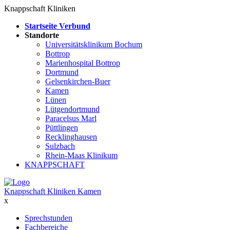
Knappschaft Kliniken
Startseite Verbund
Standorte
Universitätsklinikum Bochum
Bottrop
Marienhospital Bottrop
Dortmund
Gelsenkirchen-Buer
Kamen
Lünen
Lütgendortmund
Paracelsus Marl
Püttlingen
Recklinghausen
Sulzbach
Rhein-Maas Klinikum
KNAPPSCHAFT
Knappschaft Kliniken Kamen
x
Sprechstunden
Fachbereiche