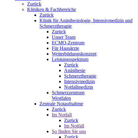
Zurück
Kliniken & Fachbereiche
Zurück
Klinik für Anästhesiologie, Intensivmedizin und
Schmerztherapie
Zurück
Unser Team
ECMO-Zentrum
Für Hausärzte
Weiterbildungskonzept
Leistungsspektrum
Zurück
Anästhesie
Schmerztherapie
Intensivmedizin
Notfallmedizin
Schmerzzentrum
Westfalen
Zentrale Notaufnahme
Zurück
Im Notfall
Zurück
Im Notfall
So finden Sie uns
Zurück