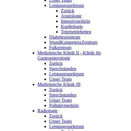
Unser Team
Leistungsspektrum
Zurück
Angiologie
Intensivmedizin
Kardiologie
Telemetriebetten
Diabeteszentrum
WundKompetenzZentrum
Fußzentrum
Medizinische Klinik II - Klinik für
Gastroenterologie
Zurück
Sprechstunden
Leistungsspektrum
Unser Team
Medizinische Klinik III
Zurück
Sprechstunden
Unser Team
Palliativmedizin
Radiologie
Zurück
Unser Team
Leistungsspektrum