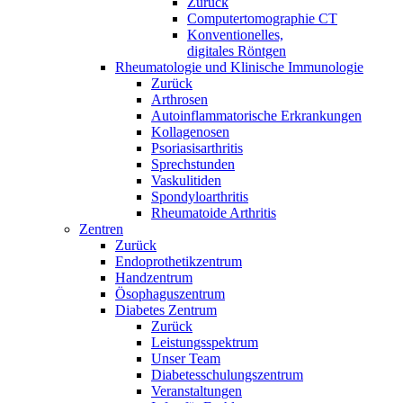
Zurück
Computertomographie CT
Konventionelles,
digitales Röntgen
Rheumatologie und Klinische Immunologie
Zurück
Arthrosen
Autoinflammatorische Erkrankungen
Kollagenosen
Psoriasisarthritis
Sprechstunden
Vaskulitiden
Spondyloarthritis
Rheumatoide Arthritis
Zentren
Zurück
Endoprothetikzentrum
Handzentrum
Ösophaguszentrum
Diabetes Zentrum
Zurück
Leistungsspektrum
Unser Team
Diabetesschulungszentrum
Veranstaltungen