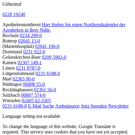
Giftnotruf
0228 19240
Apothekennotdienst
Hier finden Sie einen Notdienstkalender der
Apotheken in Ihrer Nähe.
Bochum
0234 299-0
Bottrop
02041 15-0
(Marienhospital)
02041 106-0
Dortmund
0231 922-0
Gelsenkirchen-Buer
0209 5902-0
Kamen
02307 149-1
Lünen
0231 8787-0
Lütgendortmund
0231 6188-0
Marl
02365 90-0
Püttlingen
06898 55-0
Recklinghausen
02361 56-0
Sulzbach
06897 574-0
Würselen
02405 62-3305
0231 6188-0
E-Mail
Suche
Ambulanzen
Jetzt Spenden
Newsletter
Language setting not available
To change the language of this website, Google Translate is
required. This service uses cookies that you have not yet accepted.