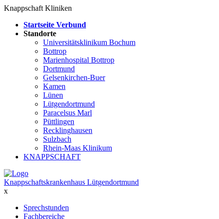
Knappschaft Kliniken
Startseite Verbund
Standorte
Universitätsklinikum Bochum
Bottrop
Marienhospital Bottrop
Dortmund
Gelsenkirchen-Buer
Kamen
Lünen
Lütgendortmund
Paracelsus Marl
Püttlingen
Recklinghausen
Sulzbach
Rhein-Maas Klinikum
KNAPPSCHAFT
Knappschaftskrankenhaus Lütgendortmund
x
Sprechstunden
Fachbereiche