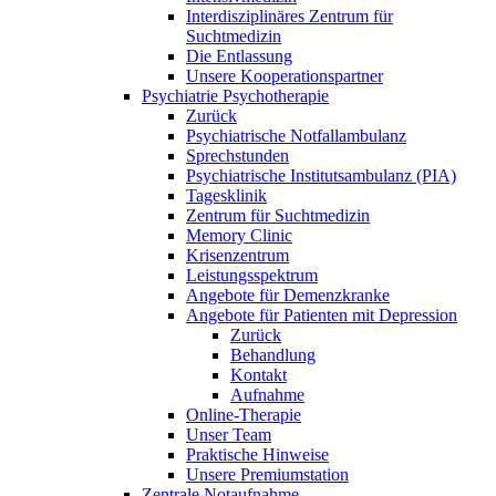
Interdisziplinäres Zentrum für
Suchtmedizin
Die Entlassung
Unsere Kooperationspartner
Psychiatrie Psychotherapie
Zurück
Psychiatrische Notfallambulanz
Sprechstunden
Psychiatrische Institutsambulanz (PIA)
Tagesklinik
Zentrum für Suchtmedizin
Memory Clinic
Krisenzentrum
Leistungsspektrum
Angebote für Demenzkranke
Angebote für Patienten mit Depression
Zurück
Behandlung
Kontakt
Aufnahme
Online-Therapie
Unser Team
Praktische Hinweise
Unsere Premiumstation
Zentrale Notaufnahme