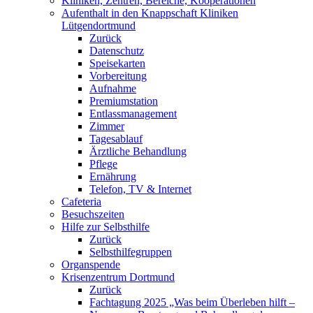
Kliniken, Zentren, Bereiche, Kooperationen
Aufenthalt in den Knappschaft Kliniken
Lütgendortmund
Zurück
Datenschutz
Speisekarten
Vorbereitung
Aufnahme
Premiumstation
Entlassmanagement
Zimmer
Tagesablauf
Ärztliche Behandlung
Pflege
Ernährung
Telefon, TV & Internet
Cafeteria
Besuchszeiten
Hilfe zur Selbsthilfe
Zurück
Selbsthilfegruppen
Organspende
Krisenzentrum Dortmund
Zurück
Fachtagung 2025 „Was beim Überleben hilft –