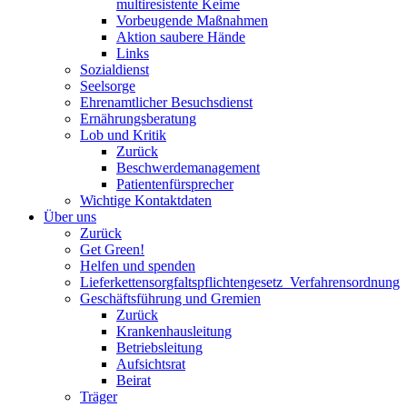
multiresistente Keime
Vorbeugende Maßnahmen
Aktion saubere Hände
Links
Sozialdienst
Seelsorge
Ehrenamtlicher Besuchsdienst
Ernährungsberatung
Lob und Kritik
Zurück
Beschwerdemanagement
Patientenfürsprecher
Wichtige Kontaktdaten
Über uns
Zurück
Get Green!
Helfen und spenden
Lieferkettensorgfaltspflichtengesetz_Verfahrensordnung
Geschäftsführung und Gremien
Zurück
Krankenhausleitung
Betriebsleitung
Aufsichtsrat
Beirat
Träger