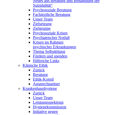
Neues aus Beratung und Behandlung der
Suizidalität“
Psychosoziale Beratung
Fachärztliche Beratung
Unser Team
Zielsetzung
Zielgruppe
Psychosoziale Krisen
Psychiatrischer Notfall
Krisen im Rahmen
psychischer Erkrankungen
Thema Selbsttötung
Fördern und spenden
Hilfreiche Links
Klinische Ethik
Zurück
Beratung
Ethik-Konsil
Ansprechpartner
Krankenhaushygiene
Zurück
Unser Team
Leistungsspektrum
Hygienekommission
Initiative gegen