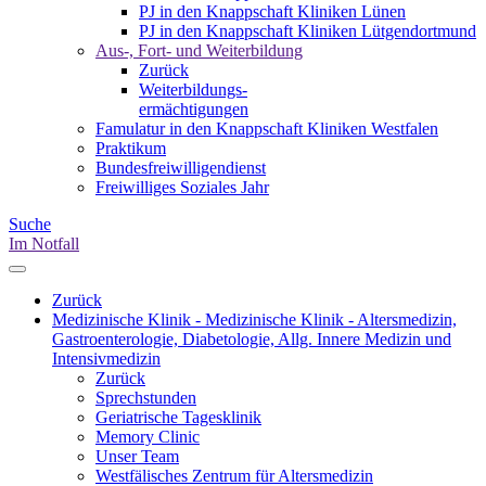
PJ in den Knappschaft Kliniken Lünen
PJ in den Knappschaft Kliniken Lütgendortmund
Aus-, Fort- und Weiterbildung
Zurück
Weiterbildungs-
ermächtigungen
Famulatur in den Knappschaft Kliniken Westfalen
Praktikum
Bundesfreiwilligendienst
Freiwilliges Soziales Jahr
Suche
Im Notfall
Zurück
Medizinische Klinik - Medizinische Klinik - Altersmedizin,
Gastroenterologie, Diabetologie, Allg. Innere Medizin und
Intensivmedizin
Zurück
Sprechstunden
Geriatrische Tagesklinik
Memory Clinic
Unser Team
Westfälisches Zentrum für Altersmedizin