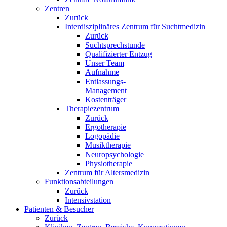
Zentren
Zurück
Interdisziplinäres Zentrum für Suchtmedizin
Zurück
Suchtsprechstunde
Qualifizierter Entzug
Unser Team
Aufnahme
Entlassungs-
Management
Kostenträger
Therapiezentrum
Zurück
Ergotherapie
Logopädie
Musiktherapie
Neuropsychologie
Physiotherapie
Zentrum für Altersmedizin
Funktionsabteilungen
Zurück
Intensivstation
Patienten & Besucher
Zurück