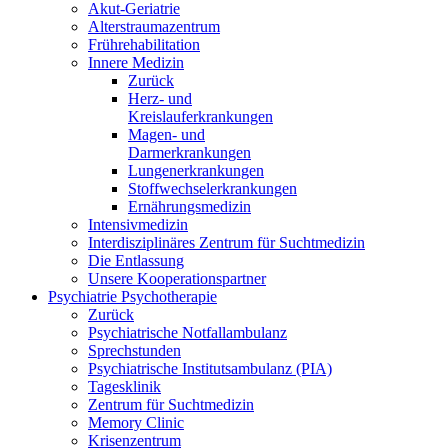
Akut-Geriatrie
Alterstraumazentrum
Frührehabilitation
Innere Medizin
Zurück
Herz- und
Kreislauferkrankungen
Magen- und
Darmerkrankungen
Lungenerkrankungen
Stoffwechselerkrankungen
Ernährungsmedizin
Intensivmedizin
Interdisziplinäres Zentrum für Suchtmedizin
Die Entlassung
Unsere Kooperationspartner
Psychiatrie Psychotherapie
Zurück
Psychiatrische Notfallambulanz
Sprechstunden
Psychiatrische Institutsambulanz (PIA)
Tagesklinik
Zentrum für Suchtmedizin
Memory Clinic
Krisenzentrum