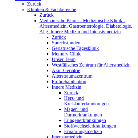
Zurück
Kliniken & Fachbereiche
Zurück
Medizinische Klinik - Medizinische Klinik -
Altersmedizin, Gastroenterologie, Diabetologie,
Allg. Innere Medizin und Intensivmedizin
Zurück
Sprechstunden
Geriatrische Tagesklinik
Memory Clinic
Unser Team
Westfälisches Zentrum für Altersmedizin
Akut-Geriatrie
Alterstraumazentrum
Frührehabilitation
Innere Medizin
Zurück
Herz- und
Kreislauferkrankungen
Magen- und
Darmerkrankungen
Lungenerkrankungen
Stoffwechselerkrankungen
Ernährungsmedizin
Intensivmedizin