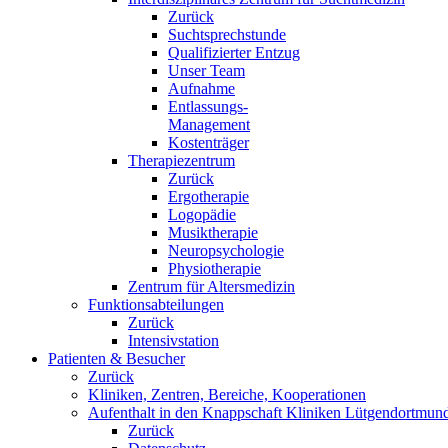
Zurück
Suchtsprechstunde
Qualifizierter Entzug
Unser Team
Aufnahme
Entlassungs-
Management
Kostenträger
Therapiezentrum
Zurück
Ergotherapie
Logopädie
Musiktherapie
Neuropsychologie
Physiotherapie
Zentrum für Altersmedizin
Funktionsabteilungen
Zurück
Intensivstation
Patienten & Besucher
Zurück
Kliniken, Zentren, Bereiche, Kooperationen
Aufenthalt in den Knappschaft Kliniken Lütgendortmun
Zurück