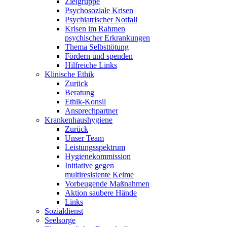
Zielgruppe
Psychosoziale Krisen
Psychiatrischer Notfall
Krisen im Rahmen
psychischer Erkrankungen
Thema Selbsttötung
Fördern und spenden
Hilfreiche Links
Klinische Ethik
Zurück
Beratung
Ethik-Konsil
Ansprechpartner
Krankenhaushygiene
Zurück
Unser Team
Leistungsspektrum
Hygienekommission
Initiative gegen
multiresistente Keime
Vorbeugende Maßnahmen
Aktion saubere Hände
Links
Sozialdienst
Seelsorge