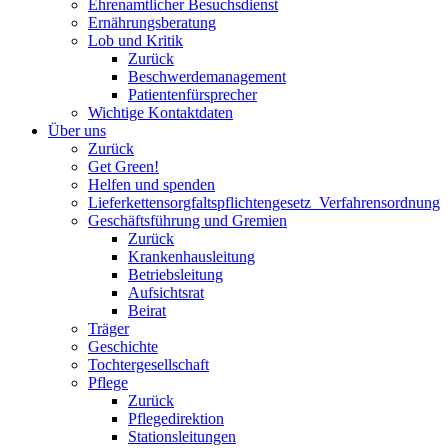
Ehrenamtlicher Besuchsdienst
Ernährungsberatung
Lob und Kritik
Zurück
Beschwerdemanagement
Patientenfürsprecher
Wichtige Kontaktdaten
Über uns
Zurück
Get Green!
Helfen und spenden
Lieferkettensorgfaltspflichtengesetz_Verfahrensordnung
Geschäftsführung und Gremien
Zurück
Krankenhausleitung
Betriebsleitung
Aufsichtsrat
Beirat
Träger
Geschichte
Tochtergesellschaft
Pflege
Zurück
Pflegedirektion
Stationsleitungen