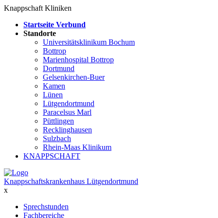
Knappschaft Kliniken
Startseite Verbund
Standorte
Universitätsklinikum Bochum
Bottrop
Marienhospital Bottrop
Dortmund
Gelsenkirchen-Buer
Kamen
Lünen
Lütgendortmund
Paracelsus Marl
Püttlingen
Recklinghausen
Sulzbach
Rhein-Maas Klinikum
KNAPPSCHAFT
Knappschaftskrankenhaus Lütgendortmund
x
Sprechstunden
Fachbereiche