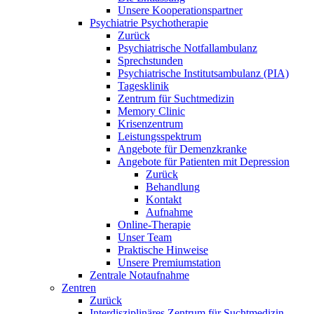
Unsere Kooperationspartner
Psychiatrie Psychotherapie
Zurück
Psychiatrische Notfallambulanz
Sprechstunden
Psychiatrische Institutsambulanz (PIA)
Tagesklinik
Zentrum für Suchtmedizin
Memory Clinic
Krisenzentrum
Leistungsspektrum
Angebote für Demenzkranke
Angebote für Patienten mit Depression
Zurück
Behandlung
Kontakt
Aufnahme
Online-Therapie
Unser Team
Praktische Hinweise
Unsere Premiumstation
Zentrale Notaufnahme
Zentren
Zurück
Interdisziplinäres Zentrum für Suchtmedizin