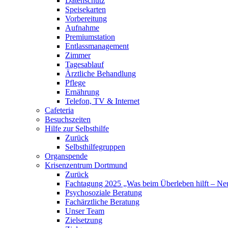
Datenschutz
Speisekarten
Vorbereitung
Aufnahme
Premiumstation
Entlassmanagement
Zimmer
Tagesablauf
Ärztliche Behandlung
Pflege
Ernährung
Telefon, TV & Internet
Cafeteria
Besuchszeiten
Hilfe zur Selbsthilfe
Zurück
Selbsthilfegruppen
Organspende
Krisenzentrum Dortmund
Zurück
Fachtagung 2025 „Was beim Überleben hilft – Neu
Psychosoziale Beratung
Fachärztliche Beratung
Unser Team
Zielsetzung