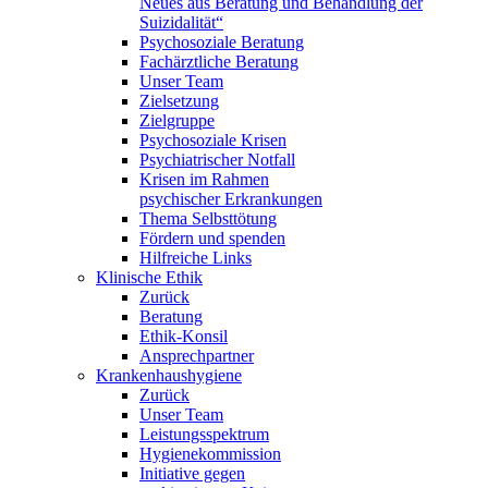
Neues aus Beratung und Behandlung der
Suizidalität“
Psychosoziale Beratung
Fachärztliche Beratung
Unser Team
Zielsetzung
Zielgruppe
Psychosoziale Krisen
Psychiatrischer Notfall
Krisen im Rahmen
psychischer Erkrankungen
Thema Selbsttötung
Fördern und spenden
Hilfreiche Links
Klinische Ethik
Zurück
Beratung
Ethik-Konsil
Ansprechpartner
Krankenhaushygiene
Zurück
Unser Team
Leistungsspektrum
Hygienekommission
Initiative gegen