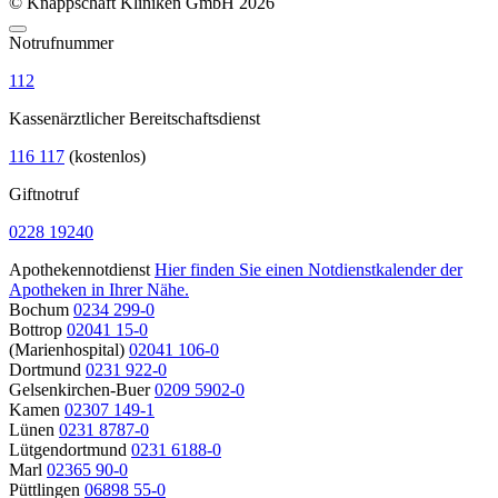
© Knappschaft Kliniken GmbH 2026
Notrufnummer
112
Kassenärztlicher Bereitschaftsdienst
116 117
(kostenlos)
Giftnotruf
0228 19240
Apothekennotdienst
Hier finden Sie einen Notdienstkalender der
Apotheken in Ihrer Nähe.
Bochum
0234 299-0
Bottrop
02041 15-0
(Marienhospital)
02041 106-0
Dortmund
0231 922-0
Gelsenkirchen-Buer
0209 5902-0
Kamen
02307 149-1
Lünen
0231 8787-0
Lütgendortmund
0231 6188-0
Marl
02365 90-0
Püttlingen
06898 55-0