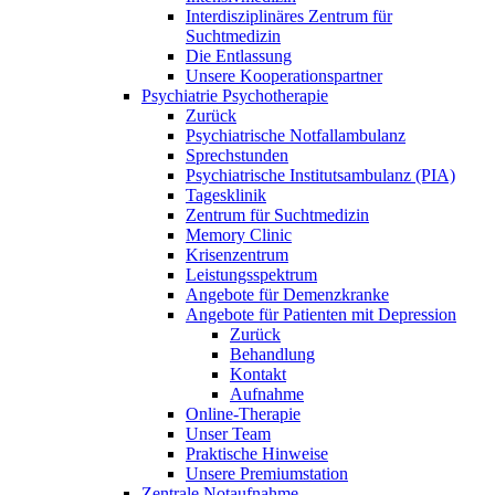
Interdisziplinäres Zentrum für
Suchtmedizin
Die Entlassung
Unsere Kooperationspartner
Psychiatrie Psychotherapie
Zurück
Psychiatrische Notfallambulanz
Sprechstunden
Psychiatrische Institutsambulanz (PIA)
Tagesklinik
Zentrum für Suchtmedizin
Memory Clinic
Krisenzentrum
Leistungsspektrum
Angebote für Demenzkranke
Angebote für Patienten mit Depression
Zurück
Behandlung
Kontakt
Aufnahme
Online-Therapie
Unser Team
Praktische Hinweise
Unsere Premiumstation
Zentrale Notaufnahme