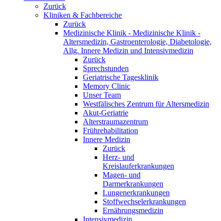
Zurück
Kliniken & Fachbereiche
Zurück
Medizinische Klinik - Medizinische Klinik -
Altersmedizin, Gastroenterologie, Diabetologie,
Allg. Innere Medizin und Intensivmedizin
Zurück
Sprechstunden
Geriatrische Tagesklinik
Memory Clinic
Unser Team
Westfälisches Zentrum für Altersmedizin
Akut-Geriatrie
Alterstraumazentrum
Frührehabilitation
Innere Medizin
Zurück
Herz- und
Kreislauferkrankungen
Magen- und
Darmerkrankungen
Lungenerkrankungen
Stoffwechselerkrankungen
Ernährungsmedizin
Intensivmedizin