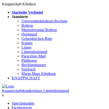
Knappschaft Kliniken
Startseite Verbund
Standorte
Universitätsklinikum Bochum
Bottrop
Marienhospital Bottrop
Dortmund
Gelsenkirchen-Buer
Kamen
Lünen
Lütgendortmund
Paracelsus Marl
Püttlingen
Recklinghausen
Sulzbach
Rhein-Maas Klinikum
KNAPPSCHAFT
Knappschaftskrankenhaus Lütgendortmund
x
Sprechstunden
Fachbereiche