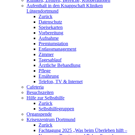
Kliniken, Zentren, Bereiche, Kooperationen
Aufenthalt in den Knappschaft Kliniken
Lütgendortmund
Zurück
Datenschutz
Speisekarten
Vorbereitung
Aufnahme
Premiumstation
Entlassmanagement
Zimmer
Tagesablauf
Ärztliche Behandlung
Pflege
Ernährung
Telefon, TV & Internet
Cafeteria
Besuchszeiten
Hilfe zur Selbsthilfe
Zurück
Selbsthilfegruppen
Organspende
Krisenzentrum Dortmund
Zurück
Fachtagung 2025 „Was beim Überleben hilft –