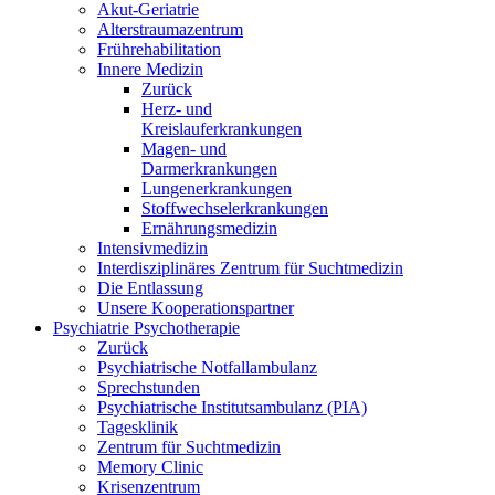
Akut-Geriatrie
Alterstraumazentrum
Frührehabilitation
Innere Medizin
Zurück
Herz- und
Kreislauferkrankungen
Magen- und
Darmerkrankungen
Lungenerkrankungen
Stoffwechselerkrankungen
Ernährungsmedizin
Intensivmedizin
Interdisziplinäres Zentrum für Suchtmedizin
Die Entlassung
Unsere Kooperationspartner
Psychiatrie Psychotherapie
Zurück
Psychiatrische Notfallambulanz
Sprechstunden
Psychiatrische Institutsambulanz (PIA)
Tagesklinik
Zentrum für Suchtmedizin
Memory Clinic
Krisenzentrum