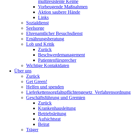
multiresistente Keime
Vorbeugende Maßnahmen
Aktion saubere Hände
Links
Sozialdienst
Seelsorge
Ehrenamtlicher Besuchsdienst
Ernährungsberatung
Lob und Kritik
Zurück
Beschwerdemanagement
Patientenfürsprecher
Wichtige Kontaktdaten
Über uns
Zurück
Get Green!
Helfen und spenden
Lieferkettensorgfaltspflichtengesetz_Verfahrensordnung
Geschäftsführung und Gremien
Zurück
Krankenhausleitung
Betriebsleitung
Aufsichtsrat
Beirat
Träger