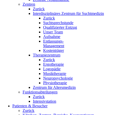
Zentren
Zurück
Interdisziplinäres Zentrum für Suchtmedizin
Zurück
Suchtsprechstunde
Qualifizierter Entzug
Unser Team
Aufnahme
Entlassungs-
Management
Kostenträger
Therapiezentrum
Zurück
Ergotherapie
Logopädie
Musiktherapie
Neuropsychologie
Physiotherapie
Zentrum für Altersmedizin
Funktionsabteilungen
Zurück
Intensivstation
Patienten & Besucher
Zurück