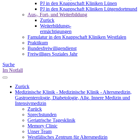
PJ in den Knappschaft Kliniken Lünen
PJ in den Knappschaft Kliniken Lütgendortmund
Aus-, Fort- und Weiterbildung
Zurück
Weiterbildungs-
ermächtigungen
Famulatur in den Knappschaft Kliniken Westfalen
Praktikum
Bundesfreiwilligendienst
Freiwilliges Soziales Jahr
Suche
Im Notfall
Zurück
Medizinische Klinik - Medizinische Klinik - Altersmedizin,
Gastroenterologie, Diabetologie, Allg. Innere Medizin und
Intensivmedizin
Zurück
Sprechstunden
Geriatrische Tagesklinik
Memory Clinic
Unser Team
Westfälisches Zentrum für Altersmedizin