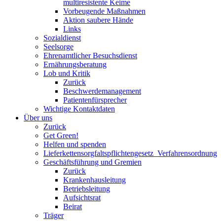
multiresistente Keime
Vorbeugende Maßnahmen
Aktion saubere Hände
Links
Sozialdienst
Seelsorge
Ehrenamtlicher Besuchsdienst
Ernährungsberatung
Lob und Kritik
Zurück
Beschwerdemanagement
Patientenfürsprecher
Wichtige Kontaktdaten
Über uns
Zurück
Get Green!
Helfen und spenden
Lieferkettensorgfaltspflichtengesetz_Verfahrensordnung
Geschäftsführung und Gremien
Zurück
Krankenhausleitung
Betriebsleitung
Aufsichtsrat
Beirat
Träger