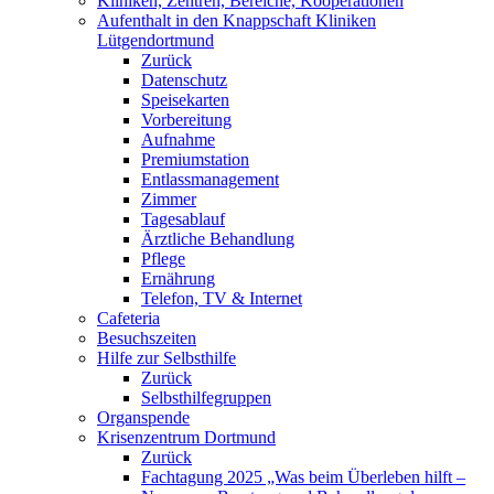
Kliniken, Zentren, Bereiche, Kooperationen
Aufenthalt in den Knappschaft Kliniken
Lütgendortmund
Zurück
Datenschutz
Speisekarten
Vorbereitung
Aufnahme
Premiumstation
Entlassmanagement
Zimmer
Tagesablauf
Ärztliche Behandlung
Pflege
Ernährung
Telefon, TV & Internet
Cafeteria
Besuchszeiten
Hilfe zur Selbsthilfe
Zurück
Selbsthilfegruppen
Organspende
Krisenzentrum Dortmund
Zurück
Fachtagung 2025 „Was beim Überleben hilft –