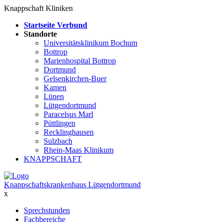
Knappschaft Kliniken
Startseite Verbund
Standorte
Universitätsklinikum Bochum
Bottrop
Marienhospital Bottrop
Dortmund
Gelsenkirchen-Buer
Kamen
Lünen
Lütgendortmund
Paracelsus Marl
Püttlingen
Recklinghausen
Sulzbach
Rhein-Maas Klinikum
KNAPPSCHAFT
Knappschaftskrankenhaus Lütgendortmund
x
Sprechstunden
Fachbereiche