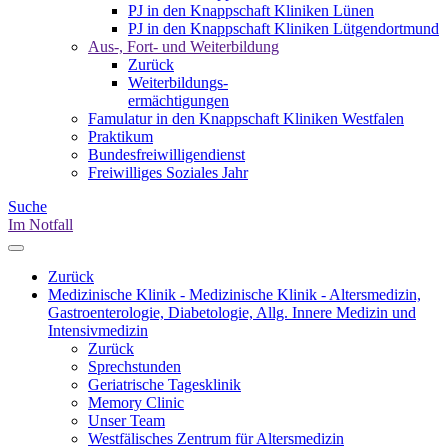
PJ in den Knappschaft Kliniken Lünen
PJ in den Knappschaft Kliniken Lütgendortmund
Aus-, Fort- und Weiterbildung
Zurück
Weiterbildungs-
ermächtigungen
Famulatur in den Knappschaft Kliniken Westfalen
Praktikum
Bundesfreiwilligendienst
Freiwilliges Soziales Jahr
Suche
Im Notfall
Zurück
Medizinische Klinik - Medizinische Klinik - Altersmedizin,
Gastroenterologie, Diabetologie, Allg. Innere Medizin und
Intensivmedizin
Zurück
Sprechstunden
Geriatrische Tagesklinik
Memory Clinic
Unser Team
Westfälisches Zentrum für Altersmedizin