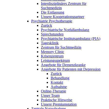
Interdisziplinäres Zentrum für
Suchtmedizin
Die Entlassung
Unsere Kooperationspartner
Psychiatrie Psychotherapie
Zurück
Psychiatrische Notfallambulanz
Sprechstunden
Psychiatrische Institutsambulanz (PIA)
Tagesklinik
Zentrum für Suchtmedizin
Memory Clinic
Krisenzentrum
Leistungsspektrum
Angebote für Demenzkranke
Angebote für Patienten mit Depression
Zurück
Behandlung
Kontakt
Aufnahme
Online-Therapie
Unser Team
Praktische Hinweise
Unsere Premiumstation
Zentrale Notaufnahme