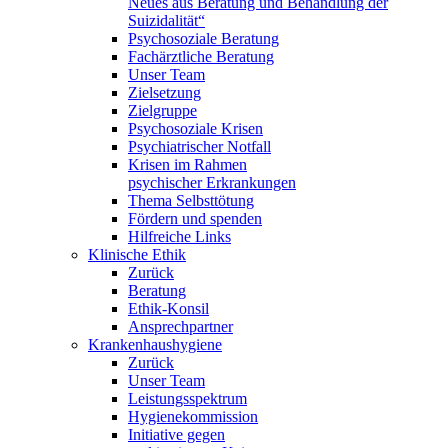
Neues aus Beratung und Behandlung der
Suizidalität“
Psychosoziale Beratung
Fachärztliche Beratung
Unser Team
Zielsetzung
Zielgruppe
Psychosoziale Krisen
Psychiatrischer Notfall
Krisen im Rahmen
psychischer Erkrankungen
Thema Selbsttötung
Fördern und spenden
Hilfreiche Links
Klinische Ethik
Zurück
Beratung
Ethik-Konsil
Ansprechpartner
Krankenhaushygiene
Zurück
Unser Team
Leistungsspektrum
Hygienekommission
Initiative gegen