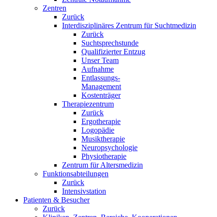
Zentren
Zurück
Interdisziplinäres Zentrum für Suchtmedizin
Zurück
Suchtsprechstunde
Qualifizierter Entzug
Unser Team
Aufnahme
Entlassungs-
Management
Kostenträger
Therapiezentrum
Zurück
Ergotherapie
Logopädie
Musiktherapie
Neuropsychologie
Physiotherapie
Zentrum für Altersmedizin
Funktionsabteilungen
Zurück
Intensivstation
Patienten & Besucher
Zurück