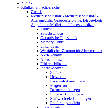
Zurück
Kliniken & Fachbereiche
Zurück
Medizinische Klinik - Medizinische Klinik -
Altersmedizin, Gastroenterologie, Diabetologie,
Allg. Innere Medizin und Intensivmedizin
Zurück
Sprechstunden
Geriatrische Tagesklinik
Memory Clinic
Unser Team
Westfälisches Zentrum für Altersmedizin
Akut-Geriatrie
Alterstraumazentrum
Frührehabilitation
Innere Medizin
Zurück
Herz- und
Kreislauferkrankungen
Magen- und
Darmerkrankungen
Lungenerkrankungen
Stoffwechselerkrankungen
Ernährungsmedizin
Intensivmedizin