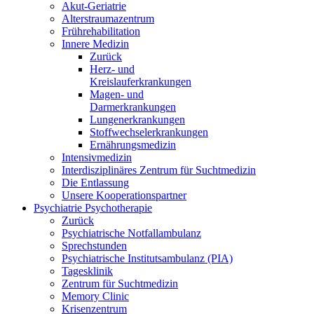
Akut-Geriatrie
Alterstraumazentrum
Frührehabilitation
Innere Medizin
Zurück
Herz- und
Kreislauferkrankungen
Magen- und
Darmerkrankungen
Lungenerkrankungen
Stoffwechselerkrankungen
Ernährungsmedizin
Intensivmedizin
Interdisziplinäres Zentrum für Suchtmedizin
Die Entlassung
Unsere Kooperationspartner
Psychiatrie Psychotherapie
Zurück
Psychiatrische Notfallambulanz
Sprechstunden
Psychiatrische Institutsambulanz (PIA)
Tagesklinik
Zentrum für Suchtmedizin
Memory Clinic
Krisenzentrum