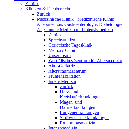
Zurück
Kliniken & Fachbereiche
Zurück
Medizinische Klinik - Medizinische Klinik -
Altersmedizin, Gastroenterologie, Diabetologie,
Allg. Innere Medizin und Intensivmedizin
Zurück
Sprechstunden
Geriatrische Tagesklinik
Memory Clinic
Unser Team
Westfälisches Zentrum für Altersmedizin
Akut-Geriatrie
Alterstraumazentrum
Frührehabilitation
Innere Medizin
Zurück
Herz- und
Kreislauferkrankungen
Magen- und
Darmerkrankungen
Lungenerkrankungen
Stoffwechselerkrankungen
Ernährungsmedizin
Intensivmedizin