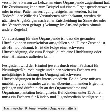
verstorbene Person zu Lebzeiten einer Organspende zugestimmt hat.
Die Zustimmung kann zum Beispiel auf einem Organspendeausweis
oder in einer Patientenverfügung festgehalten werden. Ist im
Todesfall der Wille des Verstorbenen nicht bekannt, werden die
nächsten Angehörigen nach einer Entscheidung im Sinne der oder
des Verstorbenen gefragt. (Achtung: Im Ausland gelten oftmals
andere Regeln.)
Voraussetzung für eine Organspende ist, dass die gesamten
Hirnfunktionen unumkehrbar ausgefallen sind. Dieser Zustand ist
als Hirntod bekannt. Er ist die Folge einer schweren
Hirnschädigung, die zum Beispiel durch eine Hirnblutung oder
einen Hirntumor auftreten kann.
Festgestellt wird der Hirntod jeweils durch einen Facharzt für
Neurologie/Neurochirurgie und einen weiteren Facharzt mit
mehrjähriger Erfahrung im Umgang mit schweren
Hirnschädigungen in der Intensivmedizin. Beide Ärzte müssen
unabhängig voneinander zu einem übereinstimmenden Ergebnis
gelangen und dürfen nicht an der Organentnahme und
Organtransplantation beteiligt sein. Bei Kindern unter 15 Jahren
muss ein Facharzt für Kinder- und Jugendmedizin beteiligt sein.
Nach welchen Kriterien werden Organe vermittelt?