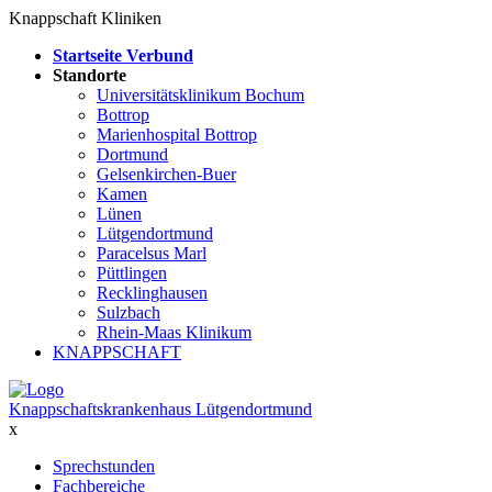
Knappschaft Kliniken
Startseite Verbund
Standorte
Universitätsklinikum Bochum
Bottrop
Marienhospital Bottrop
Dortmund
Gelsenkirchen-Buer
Kamen
Lünen
Lütgendortmund
Paracelsus Marl
Püttlingen
Recklinghausen
Sulzbach
Rhein-Maas Klinikum
KNAPPSCHAFT
Knappschaftskrankenhaus Lütgendortmund
x
Sprechstunden
Fachbereiche