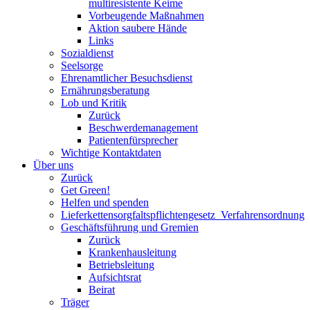
multiresistente Keime
Vorbeugende Maßnahmen
Aktion saubere Hände
Links
Sozialdienst
Seelsorge
Ehrenamtlicher Besuchsdienst
Ernährungsberatung
Lob und Kritik
Zurück
Beschwerdemanagement
Patientenfürsprecher
Wichtige Kontaktdaten
Über uns
Zurück
Get Green!
Helfen und spenden
Lieferkettensorgfaltspflichtengesetz_Verfahrensordnung
Geschäftsführung und Gremien
Zurück
Krankenhausleitung
Betriebsleitung
Aufsichtsrat
Beirat
Träger