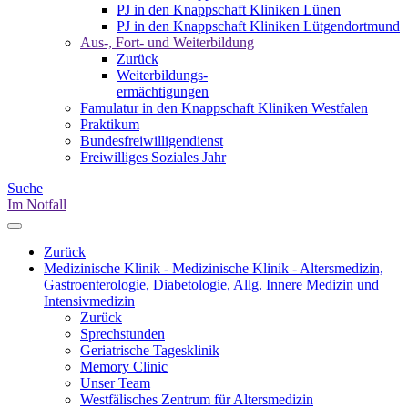
PJ in den Knappschaft Kliniken Lünen
PJ in den Knappschaft Kliniken Lütgendortmund
Aus-, Fort- und Weiterbildung
Zurück
Weiterbildungs-
ermächtigungen
Famulatur in den Knappschaft Kliniken Westfalen
Praktikum
Bundesfreiwilligendienst
Freiwilliges Soziales Jahr
Suche
Im Notfall
Zurück
Medizinische Klinik - Medizinische Klinik - Altersmedizin,
Gastroenterologie, Diabetologie, Allg. Innere Medizin und
Intensivmedizin
Zurück
Sprechstunden
Geriatrische Tagesklinik
Memory Clinic
Unser Team
Westfälisches Zentrum für Altersmedizin