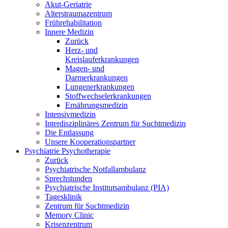
Akut-Geriatrie
Alterstraumazentrum
Frührehabilitation
Innere Medizin
Zurück
Herz- und
Kreislauferkrankungen
Magen- und
Darmerkrankungen
Lungenerkrankungen
Stoffwechselerkrankungen
Ernährungsmedizin
Intensivmedizin
Interdisziplinäres Zentrum für Suchtmedizin
Die Entlassung
Unsere Kooperationspartner
Psychiatrie Psychotherapie
Zurück
Psychiatrische Notfallambulanz
Sprechstunden
Psychiatrische Institutsambulanz (PIA)
Tagesklinik
Zentrum für Suchtmedizin
Memory Clinic
Krisenzentrum