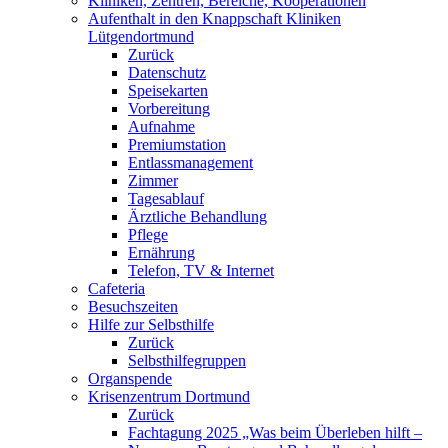
Kliniken, Zentren, Bereiche, Kooperationen
Aufenthalt in den Knappschaft Kliniken
Lütgendortmund
Zurück
Datenschutz
Speisekarten
Vorbereitung
Aufnahme
Premiumstation
Entlassmanagement
Zimmer
Tagesablauf
Ärztliche Behandlung
Pflege
Ernährung
Telefon, TV & Internet
Cafeteria
Besuchszeiten
Hilfe zur Selbsthilfe
Zurück
Selbsthilfegruppen
Organspende
Krisenzentrum Dortmund
Zurück
Fachtagung 2025 „Was beim Überleben hilft –