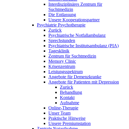
Interdisziplinäres Zentrum für
Suchtmedizin
Die Entlassung
Unsere Kooperationspartner
Psychiatrie Psychotherapie
Zurück
Psychiatrische Notfallambulanz
Sprechstunden
Psychiatrische Institutsambulanz (PIA)
Tagesklinik
Zentrum für Suchtmedizin
Memory Clinic
Krisenzentrum
Leistungsspektrum
Angebote für Demenzkranke
Angebote für Patienten mit Depression
Zurück
Behandlung
Kontakt
Aufnahme
Online-Therapie
Unser Team
Praktische Hinweise
Unsere Premiumstation
Zentrale Notaufnahme