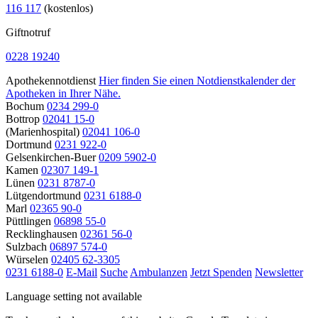
116 117
(kostenlos)
Giftnotruf
0228 19240
Apothekennotdienst
Hier finden Sie einen Notdienstkalender der
Apotheken in Ihrer Nähe.
Bochum
0234 299-0
Bottrop
02041 15-0
(Marienhospital)
02041 106-0
Dortmund
0231 922-0
Gelsenkirchen-Buer
0209 5902-0
Kamen
02307 149-1
Lünen
0231 8787-0
Lütgendortmund
0231 6188-0
Marl
02365 90-0
Püttlingen
06898 55-0
Recklinghausen
02361 56-0
Sulzbach
06897 574-0
Würselen
02405 62-3305
0231 6188-0
E-Mail
Suche
Ambulanzen
Jetzt Spenden
Newsletter
Language setting not available