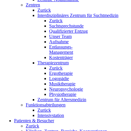
Zentren
Zurück
Interdisziplinäres Zentrum für Suchtmedizin
Zurück
Suchtsprechstunde
Qualifizierter Entzug
Unser Team
Aufnahme
Entlassungs-
Management
Kostenträger
Therapiezentrum
Zurück
Ergotherapie
Logopädie
Musiktherapie
Neuropsychologie
Physiotherapie
Zentrum für Altersmedizin
Funktionsabteilungen
Zurück
Intensivstation
Patienten & Besucher
Zurück