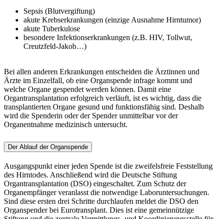
Sepsis (Blutvergiftung)
akute Krebserkrankungen (einzige Ausnahme Hirntumor)
akute Tuberkulose
besondere Infektionserkrankungen (z.B. HIV, Tollwut,
Creutzfeld-Jakob…)
Bei allen anderen Erkrankungen entscheiden die Ärztinnen und
Ärzte im Einzelfall, ob eine Organspende infrage kommt und
welche Organe gespendet werden können. Damit eine
Organtransplantation erfolgreich verläuft, ist es wichtig, dass die
transplantierten Organe gesund und funktionsfähig sind. Deshalb
wird die Spenderin oder der Spender unmittelbar vor der
Organentnahme medizinisch untersucht.
Der Ablauf der Organspende
Ausgangspunkt einer jeden Spende ist die zweifelsfreie Feststellung
des Hirntodes. Anschließend wird die Deutsche Stiftung
Organtransplantation (DSO) eingeschaltet. Zum Schutz der
Organempfänger veranlasst die notwendige Laboruntersuchungen.
Sind diese ersten drei Schritte durchlaufen meldet die DSO den
Organspender bei Eurotransplant. Dies ist eine gemeinnützige
Stiftung und die zentrale Vermittlungs- und Koordinierungsstelle für