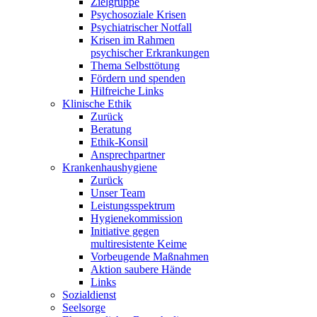
Zielgruppe
Psychosoziale Krisen
Psychiatrischer Notfall
Krisen im Rahmen
psychischer Erkrankungen
Thema Selbsttötung
Fördern und spenden
Hilfreiche Links
Klinische Ethik
Zurück
Beratung
Ethik-Konsil
Ansprechpartner
Krankenhaushygiene
Zurück
Unser Team
Leistungsspektrum
Hygienekommission
Initiative gegen
multiresistente Keime
Vorbeugende Maßnahmen
Aktion saubere Hände
Links
Sozialdienst
Seelsorge