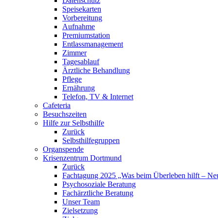
Datenschutz
Speisekarten
Vorbereitung
Aufnahme
Premiumstation
Entlassmanagement
Zimmer
Tagesablauf
Ärztliche Behandlung
Pflege
Ernährung
Telefon, TV & Internet
Cafeteria
Besuchszeiten
Hilfe zur Selbsthilfe
Zurück
Selbsthilfegruppen
Organspende
Krisenzentrum Dortmund
Zurück
Fachtagung 2025 „Was beim Überleben hilft – Neu
Psychosoziale Beratung
Fachärztliche Beratung
Unser Team
Zielsetzung