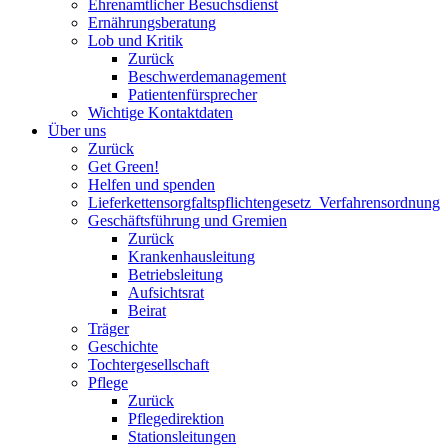
Ehrenamtlicher Besuchsdienst
Ernährungsberatung
Lob und Kritik
Zurück
Beschwerdemanagement
Patientenfürsprecher
Wichtige Kontaktdaten
Über uns
Zurück
Get Green!
Helfen und spenden
Lieferkettensorgfaltspflichtengesetz_Verfahrensordnung
Geschäftsführung und Gremien
Zurück
Krankenhausleitung
Betriebsleitung
Aufsichtsrat
Beirat
Träger
Geschichte
Tochtergesellschaft
Pflege
Zurück
Pflegedirektion
Stationsleitungen