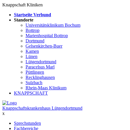
Knappschaft Kliniken
Startseite Verbund
Standorte
Universitätsklinikum Bochum
Bottrop
Marienhospital Bottrop
Dortmund
Gelsenkirchen-Buer
Kamen
Lünen
Lütgendortmund
Paracelsus Marl
Püttlingen
Recklinghausen
Sulzbach
Rhein-Maas Klinikum
KNAPPSCHAFT
Knappschaftskrankenhaus Lütgendortmund
x
Sprechstunden
Fachbereiche