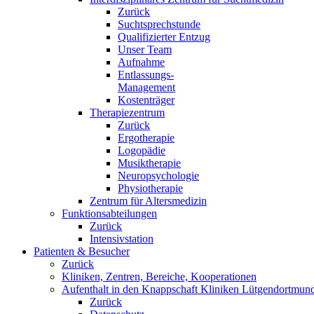
Zurück
Suchtsprechstunde
Qualifizierter Entzug
Unser Team
Aufnahme
Entlassungs-
Management
Kostenträger
Therapiezentrum
Zurück
Ergotherapie
Logopädie
Musiktherapie
Neuropsychologie
Physiotherapie
Zentrum für Altersmedizin
Funktionsabteilungen
Zurück
Intensivstation
Patienten & Besucher
Zurück
Kliniken, Zentren, Bereiche, Kooperationen
Aufenthalt in den Knappschaft Kliniken Lütgendortmun
Zurück