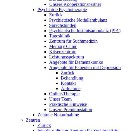
Unsere Kooperationspartner
Psychiatrie Psychotherapie
Zurück
Psychiatrische Notfallambulanz
Sprechstunden
Psychiatrische Institutsambulanz (PIA)
Tagesklinik
Zentrum für Suchtmedizin
Memory Clinic
Krisenzentrum
Leistungsspektrum
Angebote für Demenzkranke
Angebote für Patienten mit Depression
Zurück
Behandlung
Kontakt
Aufnahme
Online-Therapie
Unser Team
Praktische Hinweise
Unsere Premiumstation
Zentrale Notaufnahme
Zentren
Zurück
Interdisziplinäres Zentrum für Suchtmedizin