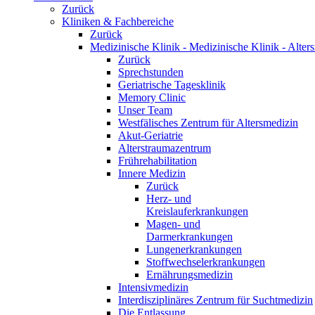
Zurück
Kliniken & Fachbereiche
Zurück
Medizinische Klinik - Medizinische Klinik - Alter
Zurück
Sprechstunden
Geriatrische Tagesklinik
Memory Clinic
Unser Team
Westfälisches Zentrum für Altersmedizin
Akut-Geriatrie
Alterstraumazentrum
Frührehabilitation
Innere Medizin
Zurück
Herz- und
Kreislauferkrankungen
Magen- und
Darmerkrankungen
Lungenerkrankungen
Stoffwechselerkrankungen
Ernährungsmedizin
Intensivmedizin
Interdisziplinäres Zentrum für Suchtmedizin
Die Entlassung