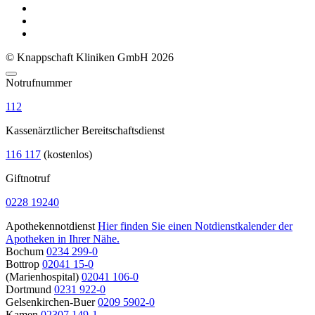
© Knappschaft Kliniken GmbH 2026
Notrufnummer
112
Kassenärztlicher Bereitschaftsdienst
116 117
(kostenlos)
Giftnotruf
0228 19240
Apothekennotdienst
Hier finden Sie einen Notdienstkalender der
Apotheken in Ihrer Nähe.
Bochum
0234 299-0
Bottrop
02041 15-0
(Marienhospital)
02041 106-0
Dortmund
0231 922-0
Gelsenkirchen-Buer
0209 5902-0
Kamen
02307 149-1