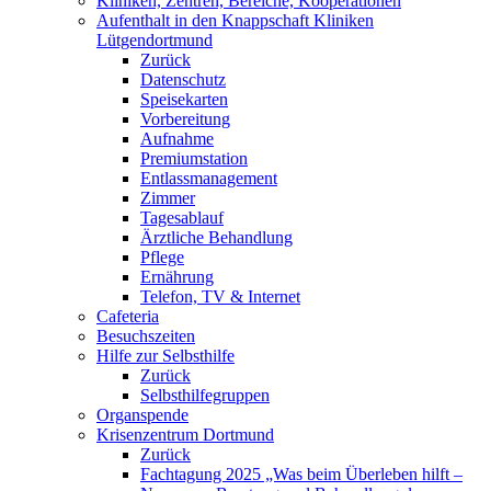
Kliniken, Zentren, Bereiche, Kooperationen
Aufenthalt in den Knappschaft Kliniken
Lütgendortmund
Zurück
Datenschutz
Speisekarten
Vorbereitung
Aufnahme
Premiumstation
Entlassmanagement
Zimmer
Tagesablauf
Ärztliche Behandlung
Pflege
Ernährung
Telefon, TV & Internet
Cafeteria
Besuchszeiten
Hilfe zur Selbsthilfe
Zurück
Selbsthilfegruppen
Organspende
Krisenzentrum Dortmund
Zurück
Fachtagung 2025 „Was beim Überleben hilft –