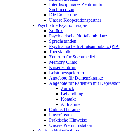
Interdisziplinäres Zentrum für
Suchtmedizin
Die Entlassung
Unsere Kooperationspartner
Psychiatrie Psychotherapie
Zurück
Psychiatrische Notfallambulanz
Sprechstunden
Psychiatrische Institutsambulanz (PIA)
Tagesklinik
Zentrum für Suchtmedizin
Memory Clinic
Krisenzentrum
Leistungsspektrum
Angebote für Demenzkranke
Angebote für Patienten mit Depression
Zurück
Behandlung
Kontakt
Aufnahme
Online-Therapie
Unser Team
Praktische Hinweise
Unsere Premiumstation
Zentrale Notaufnahme