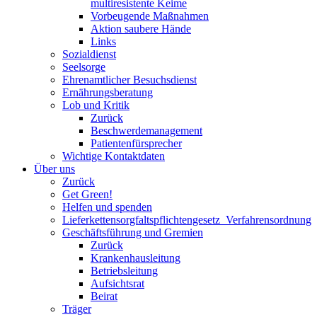
multiresistente Keime
Vorbeugende Maßnahmen
Aktion saubere Hände
Links
Sozialdienst
Seelsorge
Ehrenamtlicher Besuchsdienst
Ernährungsberatung
Lob und Kritik
Zurück
Beschwerdemanagement
Patientenfürsprecher
Wichtige Kontaktdaten
Über uns
Zurück
Get Green!
Helfen und spenden
Lieferkettensorgfaltspflichtengesetz_Verfahrensordnung
Geschäftsführung und Gremien
Zurück
Krankenhausleitung
Betriebsleitung
Aufsichtsrat
Beirat
Träger