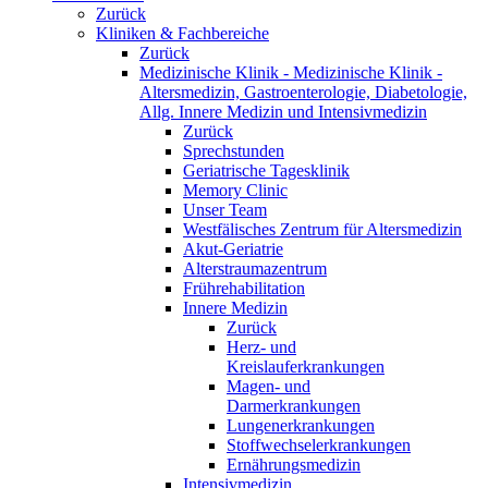
Zurück
Kliniken & Fachbereiche
Zurück
Medizinische Klinik - Medizinische Klinik -
Altersmedizin, Gastroenterologie, Diabetologie,
Allg. Innere Medizin und Intensivmedizin
Zurück
Sprechstunden
Geriatrische Tagesklinik
Memory Clinic
Unser Team
Westfälisches Zentrum für Altersmedizin
Akut-Geriatrie
Alterstraumazentrum
Frührehabilitation
Innere Medizin
Zurück
Herz- und
Kreislauferkrankungen
Magen- und
Darmerkrankungen
Lungenerkrankungen
Stoffwechselerkrankungen
Ernährungsmedizin
Intensivmedizin