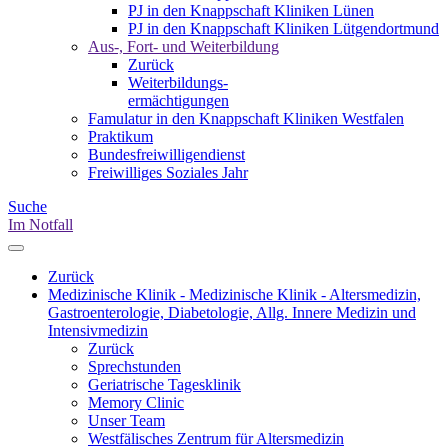
PJ in den Knappschaft Kliniken Lünen
PJ in den Knappschaft Kliniken Lütgendortmund
Aus-, Fort- und Weiterbildung
Zurück
Weiterbildungs-
ermächtigungen
Famulatur in den Knappschaft Kliniken Westfalen
Praktikum
Bundesfreiwilligendienst
Freiwilliges Soziales Jahr
Suche
Im Notfall
Zurück
Medizinische Klinik - Medizinische Klinik - Altersmedizin,
Gastroenterologie, Diabetologie, Allg. Innere Medizin und
Intensivmedizin
Zurück
Sprechstunden
Geriatrische Tagesklinik
Memory Clinic
Unser Team
Westfälisches Zentrum für Altersmedizin