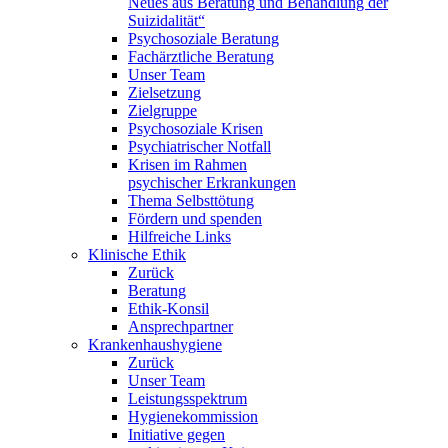
Neues aus Beratung und Behandlung der
Suizidalität“
Psychosoziale Beratung
Fachärztliche Beratung
Unser Team
Zielsetzung
Zielgruppe
Psychosoziale Krisen
Psychiatrischer Notfall
Krisen im Rahmen
psychischer Erkrankungen
Thema Selbsttötung
Fördern und spenden
Hilfreiche Links
Klinische Ethik
Zurück
Beratung
Ethik-Konsil
Ansprechpartner
Krankenhaushygiene
Zurück
Unser Team
Leistungsspektrum
Hygienekommission
Initiative gegen