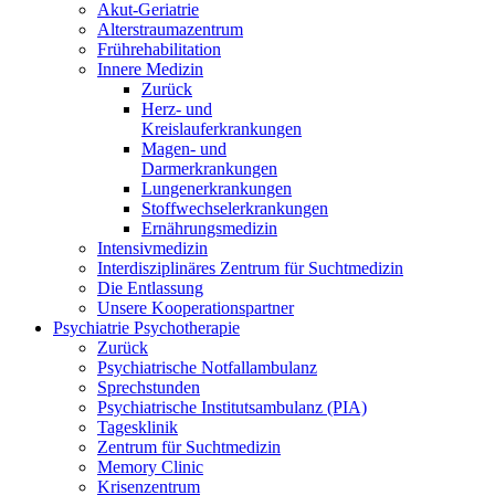
Akut-Geriatrie
Alterstraumazentrum
Frührehabilitation
Innere Medizin
Zurück
Herz- und
Kreislauferkrankungen
Magen- und
Darmerkrankungen
Lungenerkrankungen
Stoffwechselerkrankungen
Ernährungsmedizin
Intensivmedizin
Interdisziplinäres Zentrum für Suchtmedizin
Die Entlassung
Unsere Kooperationspartner
Psychiatrie Psychotherapie
Zurück
Psychiatrische Notfallambulanz
Sprechstunden
Psychiatrische Institutsambulanz (PIA)
Tagesklinik
Zentrum für Suchtmedizin
Memory Clinic
Krisenzentrum