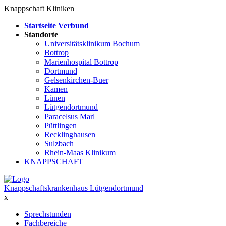
Knappschaft Kliniken
Startseite Verbund
Standorte
Universitätsklinikum Bochum
Bottrop
Marienhospital Bottrop
Dortmund
Gelsenkirchen-Buer
Kamen
Lünen
Lütgendortmund
Paracelsus Marl
Püttlingen
Recklinghausen
Sulzbach
Rhein-Maas Klinikum
KNAPPSCHAFT
Knappschaftskrankenhaus Lütgendortmund
x
Sprechstunden
Fachbereiche