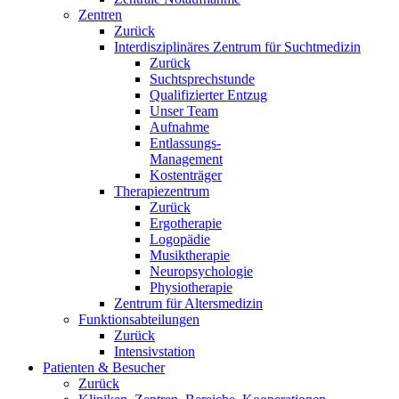
Zentren
Zurück
Interdisziplinäres Zentrum für Suchtmedizin
Zurück
Suchtsprechstunde
Qualifizierter Entzug
Unser Team
Aufnahme
Entlassungs-
Management
Kostenträger
Therapiezentrum
Zurück
Ergotherapie
Logopädie
Musiktherapie
Neuropsychologie
Physiotherapie
Zentrum für Altersmedizin
Funktionsabteilungen
Zurück
Intensivstation
Patienten & Besucher
Zurück