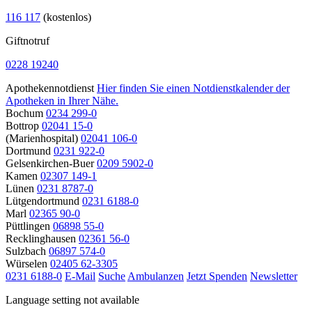
116 117
(kostenlos)
Giftnotruf
0228 19240
Apothekennotdienst
Hier finden Sie einen Notdienstkalender der
Apotheken in Ihrer Nähe.
Bochum
0234 299-0
Bottrop
02041 15-0
(Marienhospital)
02041 106-0
Dortmund
0231 922-0
Gelsenkirchen-Buer
0209 5902-0
Kamen
02307 149-1
Lünen
0231 8787-0
Lütgendortmund
0231 6188-0
Marl
02365 90-0
Püttlingen
06898 55-0
Recklinghausen
02361 56-0
Sulzbach
06897 574-0
Würselen
02405 62-3305
0231 6188-0
E-Mail
Suche
Ambulanzen
Jetzt Spenden
Newsletter
Language setting not available