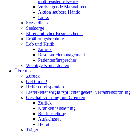
multiresistente Keime
Vorbeugende Maßnahmen
Aktion saubere Hände
Links
Sozialdienst
Seelsorge
Ehrenamtlicher Besuchsdienst
Ernährungsberatung
Lob und Kritik
Zurück
Beschwerdemanagement
Patientenfürsprecher
Wichtige Kontaktdaten
Über uns
Zurück
Get Green!
Helfen und spenden
Lieferkettensorgfaltspflichtengesetz_Verfahrensordnung
Geschäftsführung und Gremien
Zurück
Krankenhausleitung
Betriebsleitung
Aufsichtsrat
Beirat
Träger