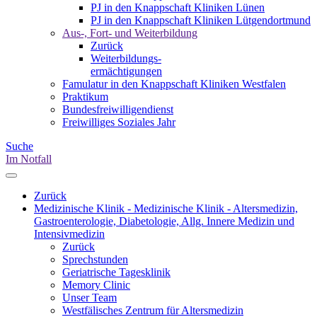
PJ in den Knappschaft Kliniken Lünen
PJ in den Knappschaft Kliniken Lütgendortmund
Aus-, Fort- und Weiterbildung
Zurück
Weiterbildungs-
ermächtigungen
Famulatur in den Knappschaft Kliniken Westfalen
Praktikum
Bundesfreiwilligendienst
Freiwilliges Soziales Jahr
Suche
Im Notfall
Zurück
Medizinische Klinik - Medizinische Klinik - Altersmedizin,
Gastroenterologie, Diabetologie, Allg. Innere Medizin und
Intensivmedizin
Zurück
Sprechstunden
Geriatrische Tagesklinik
Memory Clinic
Unser Team
Westfälisches Zentrum für Altersmedizin