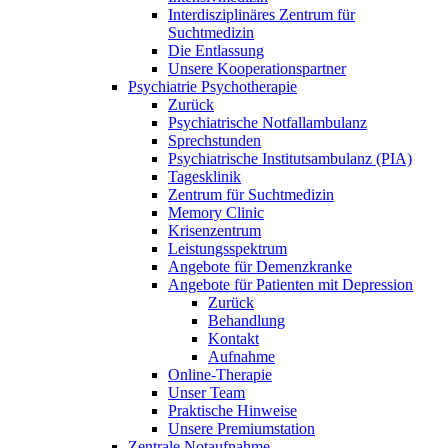
Interdisziplinäres Zentrum für
Suchtmedizin
Die Entlassung
Unsere Kooperationspartner
Psychiatrie Psychotherapie
Zurück
Psychiatrische Notfallambulanz
Sprechstunden
Psychiatrische Institutsambulanz (PIA)
Tagesklinik
Zentrum für Suchtmedizin
Memory Clinic
Krisenzentrum
Leistungsspektrum
Angebote für Demenzkranke
Angebote für Patienten mit Depression
Zurück
Behandlung
Kontakt
Aufnahme
Online-Therapie
Unser Team
Praktische Hinweise
Unsere Premiumstation
Zentrale Notaufnahme