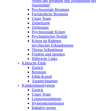
Neues aus Beratung und Behandlung der
Suizidalität“
Psychosoziale Beratung
Fachärztliche Beratung
Unser Team
Zielsetzung
Zielgruppe
Psychosoziale Krisen
Psychiatrischer Notfall
Krisen im Rahmen
psychischer Erkrankungen
Thema Selbsttötung
Fördern und spenden
Hilfreiche Links
Klinische Ethik
Zurück
Beratung
Ethik-Konsil
Ansprechpartner
Krankenhaushygiene
Zurück
Unser Team
Leistungsspektrum
Hygienekommission
Initiative gegen