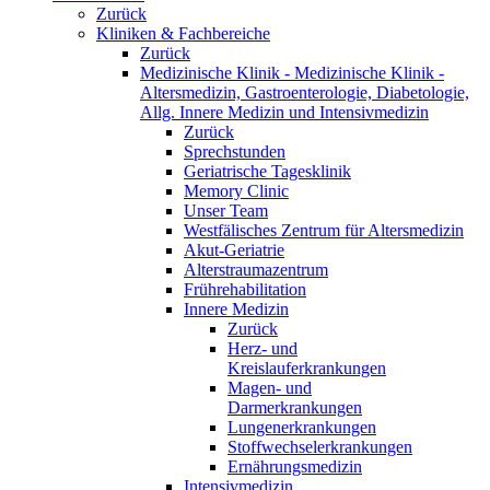
Zurück
Kliniken & Fachbereiche
Zurück
Medizinische Klinik - Medizinische Klinik -
Altersmedizin, Gastroenterologie, Diabetologie,
Allg. Innere Medizin und Intensivmedizin
Zurück
Sprechstunden
Geriatrische Tagesklinik
Memory Clinic
Unser Team
Westfälisches Zentrum für Altersmedizin
Akut-Geriatrie
Alterstraumazentrum
Frührehabilitation
Innere Medizin
Zurück
Herz- und
Kreislauferkrankungen
Magen- und
Darmerkrankungen
Lungenerkrankungen
Stoffwechselerkrankungen
Ernährungsmedizin
Intensivmedizin