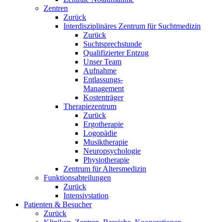
Zentren
Zurück
Interdisziplinäres Zentrum für Suchtmedizin
Zurück
Suchtsprechstunde
Qualifizierter Entzug
Unser Team
Aufnahme
Entlassungs-
Management
Kostenträger
Therapiezentrum
Zurück
Ergotherapie
Logopädie
Musiktherapie
Neuropsychologie
Physiotherapie
Zentrum für Altersmedizin
Funktionsabteilungen
Zurück
Intensivstation
Patienten & Besucher
Zurück