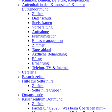
Kliniken, Zentren, Bereiche, Kooperationen
Aufenthalt in den Knappschaft Kliniken
Lütgendortmund
Zurück
Datenschutz
Speisekarten
Vorbereitung
Aufnahme
Premiumstation
Entlassmanagement
Zimmer
Tagesablauf
Ärztliche Behandlung
Pflege
Ernährung
Telefon, TV & Internet
Cafeteria
Besuchszeiten
Hilfe zur Selbsthilfe
Zurück
Selbsthilfegruppen
Organspende
Krisenzentrum Dortmund
Zurück
Fachtagung 2025 „Was beim Überleben hilft –