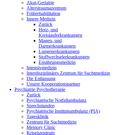
Akut-Geriatrie
Alterstraumazentrum
Frührehabilitation
Innere Medizin
Zurück
Herz- und
Kreislauferkrankungen
Magen- und
Darmerkrankungen
Lungenerkrankungen
Stoffwechselerkrankungen
Ernährungsmedizin
Intensivmedizin
Interdisziplinäres Zentrum für Suchtmedizin
Die Entlassung
Unsere Kooperationspartner
Psychiatrie Psychotherapie
Zurück
Psychiatrische Notfallambulanz
Sprechstunden
Psychiatrische Institutsambulanz (PIA)
Tagesklinik
Zentrum für Suchtmedizin
Memory Clinic
Krisenzentrum