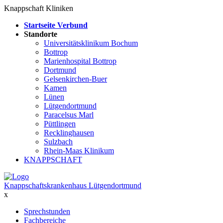
Knappschaft Kliniken
Startseite Verbund
Standorte
Universitätsklinikum Bochum
Bottrop
Marienhospital Bottrop
Dortmund
Gelsenkirchen-Buer
Kamen
Lünen
Lütgendortmund
Paracelsus Marl
Püttlingen
Recklinghausen
Sulzbach
Rhein-Maas Klinikum
KNAPPSCHAFT
Knappschaftskrankenhaus Lütgendortmund
x
Sprechstunden
Fachbereiche