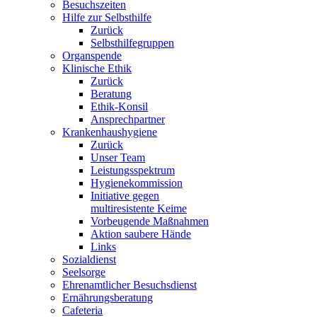
Besuchszeiten
Hilfe zur Selbsthilfe
Zurück
Selbsthilfegruppen
Organspende
Klinische Ethik
Zurück
Beratung
Ethik-Konsil
Ansprechpartner
Krankenhaushygiene
Zurück
Unser Team
Leistungsspektrum
Hygienekommission
Initiative gegen
multiresistente Keime
Vorbeugende Maßnahmen
Aktion saubere Hände
Links
Sozialdienst
Seelsorge
Ehrenamtlicher Besuchsdienst
Ernährungsberatung
Cafeteria