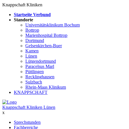
Knappschaft Kliniken
Startseite Verbund
Standorte
Universitätsklinikum Bochum
Bottrop
Marienhospital Bottrop
Dortmund
Gelsenkirchen-Buer
Kamen
Lünen
Lütgendortmund
Paracelsus Marl
Püttlingen
Recklinghausen
Sulzbach
Rhein-Maas Klinikum
KNAPPSCHAFT
Knappschaft Kliniken Lünen
x
Sprechstunden
Fachbereiche