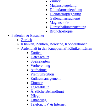
Zurück
Magenspiegelung
Dünndarmspiegelung
Dickdarmspiegelung
Gallenuntersuchung
Magensonde
Ultraschalluntersuchung
Bronchoskopie
Patienten & Besucher
Zurück
Kliniken, Zentren, Bereiche, Kooperationen
Aufenthalt in den Knappschaft Kliniken Lünen
Zurück
Datenschutz
Speisekarten
Vorbereitung
Aufnahme
Premiumstation
Entlassmanagement
Zimmer
Tagesablauf
Ärztliche Behandlung
Pflege
Ernährung
Telefon, TV & Internet