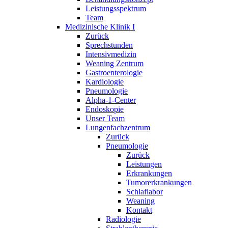
Leistungsspektrum
Team
Medizinische Klinik I
Zurück
Sprechstunden
Intensivmedizin
Weaning Zentrum
Gastroenterologie
Kardiologie
Pneumologie
Alpha-1-Center
Endoskopie
Unser Team
Lungenfachzentrum
Zurück
Pneumologie
Zurück
Leistungen
Erkrankungen
Tumorerkrankungen
Schlaflabor
Weaning
Kontakt
Radiologie