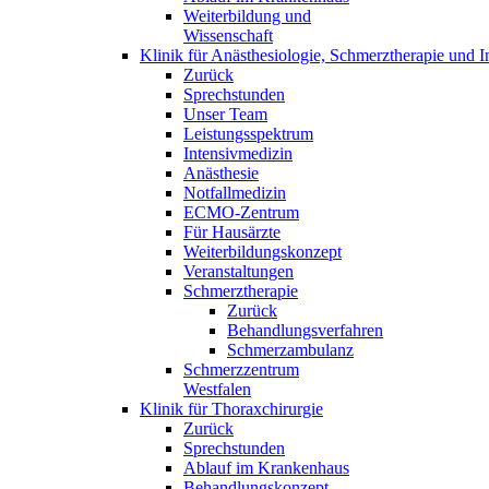
Weiterbildung und
Wissenschaft
Klinik für Anästhesiologie, Schmerztherapie und I
Zurück
Sprechstunden
Unser Team
Leistungsspektrum
Intensivmedizin
Anästhesie
Notfallmedizin
ECMO-Zentrum
Für Hausärzte
Weiterbildungskonzept
Veranstaltungen
Schmerztherapie
Zurück
Behandlungsverfahren
Schmerzambulanz
Schmerzzentrum
Westfalen
Klinik für Thoraxchirurgie
Zurück
Sprechstunden
Ablauf im Krankenhaus
Behandlungskonzept