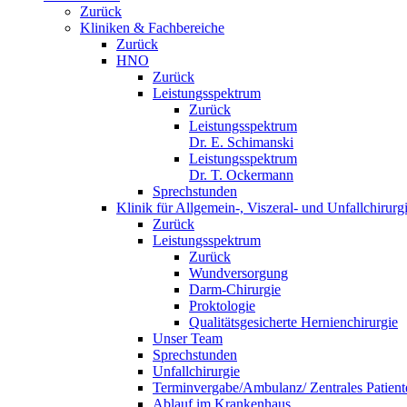
Zurück
Kliniken & Fachbereiche
Zurück
HNO
Zurück
Leistungsspektrum
Zurück
Leistungsspektrum
Dr. E. Schimanski
Leistungsspektrum
Dr. T. Ockermann
Sprechstunden
Klinik für Allgemein-, Viszeral- und Unfallchirurg
Zurück
Leistungsspektrum
Zurück
Wundversorgung
Darm-Chirurgie
Proktologie
Qualitätsgesicherte Hernienchirurgie
Unser Team
Sprechstunden
Unfallchirurgie
Terminvergabe/Ambulanz/ Zentrales Patie
Ablauf im Krankenhaus