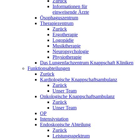
Zurück
Informationen für
einweisende Ärzte
Ösophaguszentrum
Therapiezentrum
Zurück
Ergotherapie
Logopädie
Musiktherapie
Neuropsychologie
Physiotherapie
Das Lungenfachzentrum Knappschaft Kliniken
Funktionsabteilungen
Zurück
Kardiologische Knappschaftsambulanz
Zurück
Unser Team
Onkologische Knappschaftsambulanz
Zurück
Unser Team
OP
Intensivstation
Endoskopische Abteilung
Zurück
Leistungsspektrum