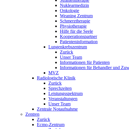
Strahlentherapie
Nuklearmedizin
Onkologie
Weaning Zentrum
Schmerztherapie
Physiotherapie
Hilfe für die Seele
Kooperationspartner
Patienteninformation
Lungenkrebszentrum
Zurück
Unser Team
Informationen für Patienten
Informationen für Behandler und Zuw
MVZ
Radiologische Klinik
Zurück
Sprechzeiten
Leistungsspektrum
Veranstaltungen
Unser Team
Zentrale Notaufnahme
Zentren
Zurück
Ecmo-Zentrum