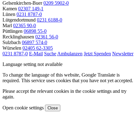
Gelsenkirchen-Buer
0209 5902-0
Kamen
02307 149-1
Lünen
0231 8787-0
Lütgendortmund
0231 6188-0
Marl
02365 90-0
Püttlingen
06898 55-0
Recklinghausen
02361 56-0
Sulzbach
06897 574-0
Würselen
02405 62-3305
0231 8787-0
E-Mail
Suche
Ambulanzen
Jetzt Spenden
Newsletter
Language setting not available
To change the language of this website, Google Translate is
required. This service uses cookies that you have not yet accepted.
Please accept the relevant cookies in the cookie settings and try
again.
Open cookie settings
Close