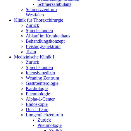
Schmerzambulanz
Schmerzzentrum
Westfalen
Klinik für Thoraxchirurgie
Zurück
Sprechstunden
Ablauf im Krankenhaus
Behandlungskonzept
Leistungsspektrum
Team
Medizinische Klinik I
Zurück
Sprechstunden
Intensivmedizin
Weaning Zentrum
Gastroenterologie
Kardiologie
Pneumologie
Alpha-1-Center
Endoskopie
Unser Team
Lungenfachzentrum
Zurück
Pneumologie
Zurück