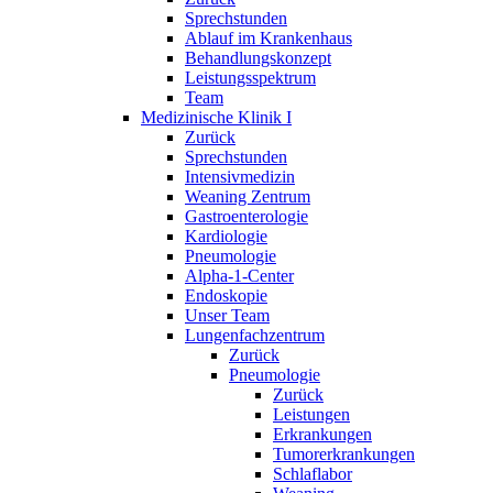
Sprechstunden
Ablauf im Krankenhaus
Behandlungskonzept
Leistungsspektrum
Team
Medizinische Klinik I
Zurück
Sprechstunden
Intensivmedizin
Weaning Zentrum
Gastroenterologie
Kardiologie
Pneumologie
Alpha-1-Center
Endoskopie
Unser Team
Lungenfachzentrum
Zurück
Pneumologie
Zurück
Leistungen
Erkrankungen
Tumorerkrankungen
Schlaflabor