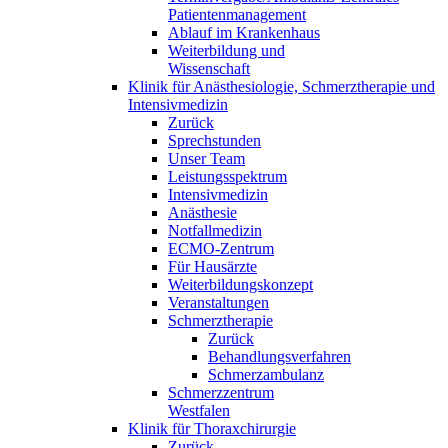
Patientenmanagement
Ablauf im Krankenhaus
Weiterbildung und
Wissenschaft
Klinik für Anästhesiologie, Schmerztherapie und
Intensivmedizin
Zurück
Sprechstunden
Unser Team
Leistungsspektrum
Intensivmedizin
Anästhesie
Notfallmedizin
ECMO-Zentrum
Für Hausärzte
Weiterbildungskonzept
Veranstaltungen
Schmerztherapie
Zurück
Behandlungsverfahren
Schmerzambulanz
Schmerzzentrum
Westfalen
Klinik für Thoraxchirurgie
Zurück