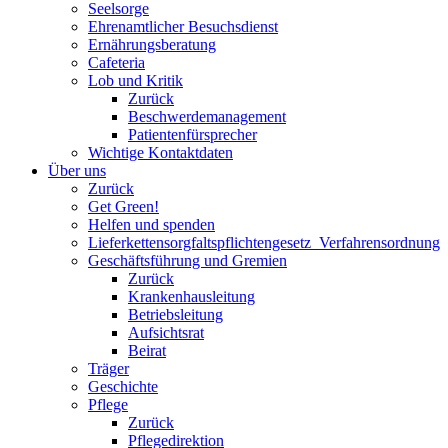
Seelsorge
Ehrenamtlicher Besuchsdienst
Ernährungsberatung
Cafeteria
Lob und Kritik
Zurück
Beschwerdemanagement
Patientenfürsprecher
Wichtige Kontaktdaten
Über uns
Zurück
Get Green!
Helfen und spenden
Lieferkettensorgfaltspflichtengesetz_Verfahrensordnung
Geschäftsführung und Gremien
Zurück
Krankenhausleitung
Betriebsleitung
Aufsichtsrat
Beirat
Träger
Geschichte
Pflege
Zurück
Pflegedirektion