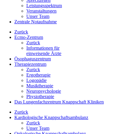
Sprechzeiten
Leistungsspektrum
Veranstaltungen
Unser Team
Zentrale Notaufnahme
Zurück
Ecmo-Zentrum
Zurück
Informationen für
einweisende Ärzte
Ösophaguszentrum
Therapiezentrum
Zurück
Ergotherapie
Logopädie
Musiktherapie
Neuropsychologie
Physiotherapie
Das Lungenfachzentrum Knappschaft Kliniken
Zurück
Kardiologische Knappschaftsambulanz
Zurück
Unser Team
Onkologische Knappschaftsambulanz