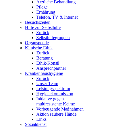
Ärztliche Behandlung
Pflege
Ernährung
Telefon, TV & Internet
Besuchszeiten
Hilfe zur Selbsthilfe
Zurück
Selbsthilfegruppen
Organspende
Klinische Ethik
Zurück
Beratung
Ethik-Konsil
Ansprechpartner
Krankenhaushygiene
Zurück
Unser Team
Leistungsspektrum
Hygienekommission
Initiative gegen
multiresistente Keime
Vorbeugende Maßnahmen
Aktion saubere Hände
Links
Sozialdienst