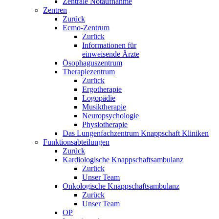
Zentrale Notaufnahme
Zentren
Zurück
Ecmo-Zentrum
Zurück
Informationen für
einweisende Ärzte
Ösophaguszentrum
Therapiezentrum
Zurück
Ergotherapie
Logopädie
Musiktherapie
Neuropsychologie
Physiotherapie
Das Lungenfachzentrum Knappschaft Kliniken
Funktionsabteilungen
Zurück
Kardiologische Knappschaftsambulanz
Zurück
Unser Team
Onkologische Knappschaftsambulanz
Zurück
Unser Team
OP