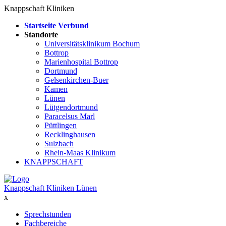
Knappschaft Kliniken
Startseite Verbund
Standorte
Universitätsklinikum Bochum
Bottrop
Marienhospital Bottrop
Dortmund
Gelsenkirchen-Buer
Kamen
Lünen
Lütgendortmund
Paracelsus Marl
Püttlingen
Recklinghausen
Sulzbach
Rhein-Maas Klinikum
KNAPPSCHAFT
Knappschaft Kliniken Lünen
x
Sprechstunden
Fachbereiche