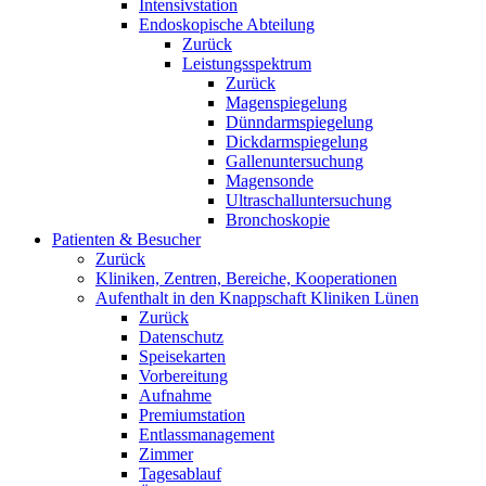
Intensivstation
Endoskopische Abteilung
Zurück
Leistungsspektrum
Zurück
Magenspiegelung
Dünndarmspiegelung
Dickdarmspiegelung
Gallenuntersuchung
Magensonde
Ultraschalluntersuchung
Bronchoskopie
Patienten & Besucher
Zurück
Kliniken, Zentren, Bereiche, Kooperationen
Aufenthalt in den Knappschaft Kliniken Lünen
Zurück
Datenschutz
Speisekarten
Vorbereitung
Aufnahme
Premiumstation
Entlassmanagement
Zimmer
Tagesablauf