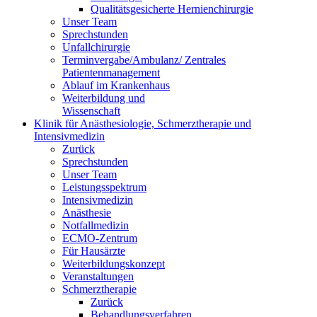
Qualitätsgesicherte Hernienchirurgie
Unser Team
Sprechstunden
Unfallchirurgie
Terminvergabe/Ambulanz/ Zentrales
Patientenmanagement
Ablauf im Krankenhaus
Weiterbildung und
Wissenschaft
Klinik für Anästhesiologie, Schmerztherapie und
Intensivmedizin
Zurück
Sprechstunden
Unser Team
Leistungsspektrum
Intensivmedizin
Anästhesie
Notfallmedizin
ECMO-Zentrum
Für Hausärzte
Weiterbildungskonzept
Veranstaltungen
Schmerztherapie
Zurück
Behandlungsverfahren