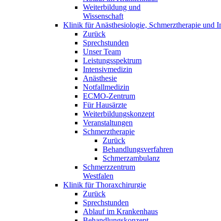
Weiterbildung und
Wissenschaft
Klinik für Anästhesiologie, Schmerztherapie und I
Zurück
Sprechstunden
Unser Team
Leistungsspektrum
Intensivmedizin
Anästhesie
Notfallmedizin
ECMO-Zentrum
Für Hausärzte
Weiterbildungskonzept
Veranstaltungen
Schmerztherapie
Zurück
Behandlungsverfahren
Schmerzambulanz
Schmerzzentrum
Westfalen
Klinik für Thoraxchirurgie
Zurück
Sprechstunden
Ablauf im Krankenhaus
Behandlungskonzept