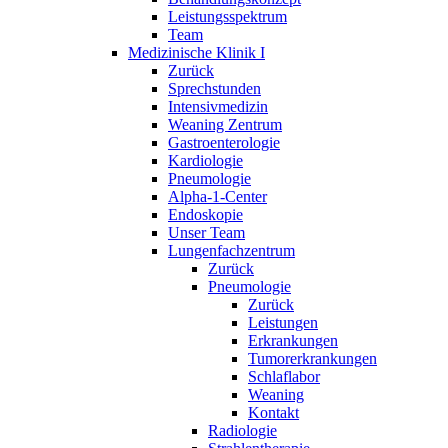
Leistungsspektrum
Team
Medizinische Klinik I
Zurück
Sprechstunden
Intensivmedizin
Weaning Zentrum
Gastroenterologie
Kardiologie
Pneumologie
Alpha-1-Center
Endoskopie
Unser Team
Lungenfachzentrum
Zurück
Pneumologie
Zurück
Leistungen
Erkrankungen
Tumorerkrankungen
Schlaflabor
Weaning
Kontakt
Radiologie