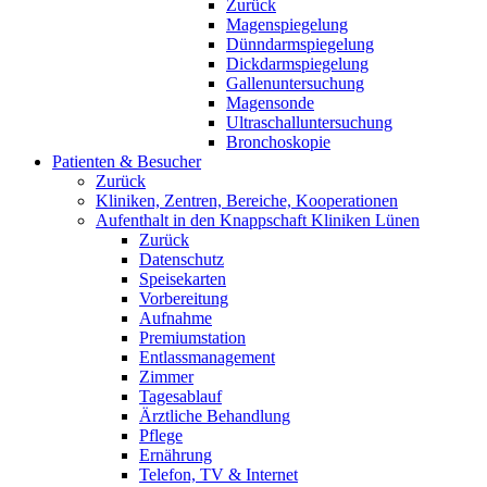
Zurück
Magenspiegelung
Dünndarmspiegelung
Dickdarmspiegelung
Gallenuntersuchung
Magensonde
Ultraschalluntersuchung
Bronchoskopie
Patienten & Besucher
Zurück
Kliniken, Zentren, Bereiche, Kooperationen
Aufenthalt in den Knappschaft Kliniken Lünen
Zurück
Datenschutz
Speisekarten
Vorbereitung
Aufnahme
Premiumstation
Entlassmanagement
Zimmer
Tagesablauf
Ärztliche Behandlung
Pflege
Ernährung
Telefon, TV & Internet