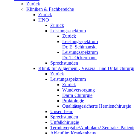
Zurück
Kliniken & Fachbereiche
Zurück
HNO
Zurück
Leistungsspektrum
Zurück
Leistungsspektrum
Dr. E. Schimanski
Leistungsspektrum
Dr. T. Ockermann
Sprechstunden
Klinik für Allgemein-, Viszeral- und Unfallchirurg
Zurück
Leistungsspektrum
Zurück
Wundversorgung
Darm-Chirurgie
Proktologie
Qualitätsgesicherte Hernienchirurgie
Unser Team
Sprechstunden
Unfallchirurgie
Terminvergabe/Ambulanz/ Zentrales Patie
Ablauf im Krankenhaus