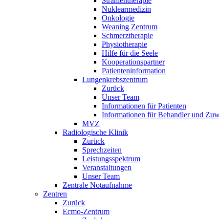
Strahlentherapie
Nuklearmedizin
Onkologie
Weaning Zentrum
Schmerztherapie
Physiotherapie
Hilfe für die Seele
Kooperationspartner
Patienteninformation
Lungenkrebszentrum
Zurück
Unser Team
Informationen für Patienten
Informationen für Behandler und Zuw
MVZ
Radiologische Klinik
Zurück
Sprechzeiten
Leistungsspektrum
Veranstaltungen
Unser Team
Zentrale Notaufnahme
Zentren
Zurück
Ecmo-Zentrum