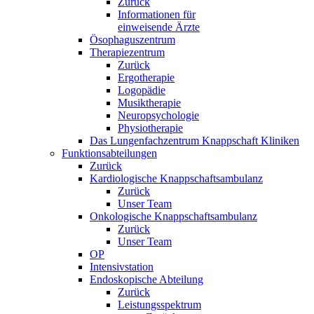
Zurück
Informationen für
einweisende Ärzte
Ösophaguszentrum
Therapiezentrum
Zurück
Ergotherapie
Logopädie
Musiktherapie
Neuropsychologie
Physiotherapie
Das Lungenfachzentrum Knappschaft Kliniken
Funktionsabteilungen
Zurück
Kardiologische Knappschaftsambulanz
Zurück
Unser Team
Onkologische Knappschaftsambulanz
Zurück
Unser Team
OP
Intensivstation
Endoskopische Abteilung
Zurück
Leistungsspektrum