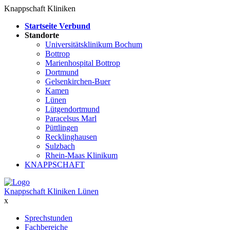
Knappschaft Kliniken
Startseite Verbund
Standorte
Universitätsklinikum Bochum
Bottrop
Marienhospital Bottrop
Dortmund
Gelsenkirchen-Buer
Kamen
Lünen
Lütgendortmund
Paracelsus Marl
Püttlingen
Recklinghausen
Sulzbach
Rhein-Maas Klinikum
KNAPPSCHAFT
Knappschaft Kliniken Lünen
x
Sprechstunden
Fachbereiche