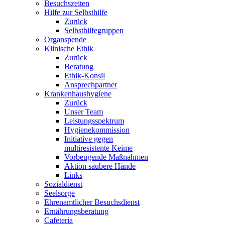
Besuchszeiten
Hilfe zur Selbsthilfe
Zurück
Selbsthilfegruppen
Organspende
Klinische Ethik
Zurück
Beratung
Ethik-Konsil
Ansprechpartner
Krankenhaushygiene
Zurück
Unser Team
Leistungsspektrum
Hygienekommission
Initiative gegen
multiresistente Keime
Vorbeugende Maßnahmen
Aktion saubere Hände
Links
Sozialdienst
Seelsorge
Ehrenamtlicher Besuchsdienst
Ernährungsberatung
Cafeteria