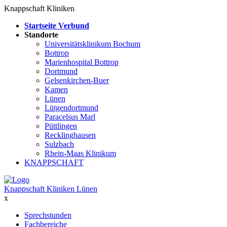
Knappschaft Kliniken
Startseite Verbund
Standorte
Universitätsklinikum Bochum
Bottrop
Marienhospital Bottrop
Dortmund
Gelsenkirchen-Buer
Kamen
Lünen
Lütgendortmund
Paracelsus Marl
Püttlingen
Recklinghausen
Sulzbach
Rhein-Maas Klinikum
KNAPPSCHAFT
Knappschaft Kliniken Lünen
x
Sprechstunden
Fachbereiche