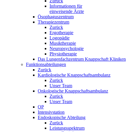
Zurück
Informationen für
einweisende Ärzte
Ösophaguszentrum
Therapiezentrum
Zurück
Ergotherapie
Logopädie
Musiktherapie
Neuropsychologie
Physiotherapie
Das Lungenfachzentrum Knappschaft Kliniken
Funktionsabteilungen
Zurück
Kardiologische Knappschaftsambulanz
Zurück
Unser Team
Onkologische Knappschaftsambulanz
Zurück
Unser Team
OP
Intensivstation
Endoskopische Abteilung
Zurück
Leistungsspektrum