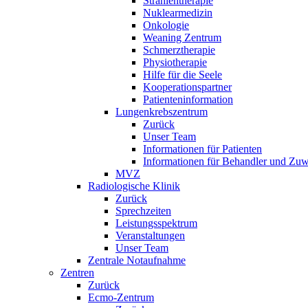
Strahlentherapie
Nuklearmedizin
Onkologie
Weaning Zentrum
Schmerztherapie
Physiotherapie
Hilfe für die Seele
Kooperationspartner
Patienteninformation
Lungenkrebszentrum
Zurück
Unser Team
Informationen für Patienten
Informationen für Behandler und Zuw
MVZ
Radiologische Klinik
Zurück
Sprechzeiten
Leistungsspektrum
Veranstaltungen
Unser Team
Zentrale Notaufnahme
Zentren
Zurück
Ecmo-Zentrum