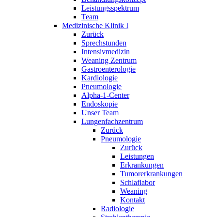
Leistungsspektrum
Team
Medizinische Klinik I
Zurück
Sprechstunden
Intensivmedizin
Weaning Zentrum
Gastroenterologie
Kardiologie
Pneumologie
Alpha-1-Center
Endoskopie
Unser Team
Lungenfachzentrum
Zurück
Pneumologie
Zurück
Leistungen
Erkrankungen
Tumorerkrankungen
Schlaflabor
Weaning
Kontakt
Radiologie