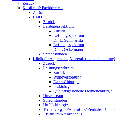
Zurück
Kliniken & Fachbereiche
Zurück
HNO
Zurück
Leistungsspektrum
Zurück
Leistungsspektrum
Dr. E. Schimanski
Leistungsspektrum
Dr. T. Ockermann
Sprechstunden
Klinik für Allgemein-, Viszeral- und Unfallchirurg
Zurück
Leistungsspektrum
Zurück
Wundversorgung
Darm-Chirurgie
Proktologie
Qualitätsgesicherte Hernienchirurgie
Unser Team
Sprechstunden
Unfallchirurgie
Terminvergabe/Ambulanz/ Zentrales Patie
Ablauf im Krankenhaus