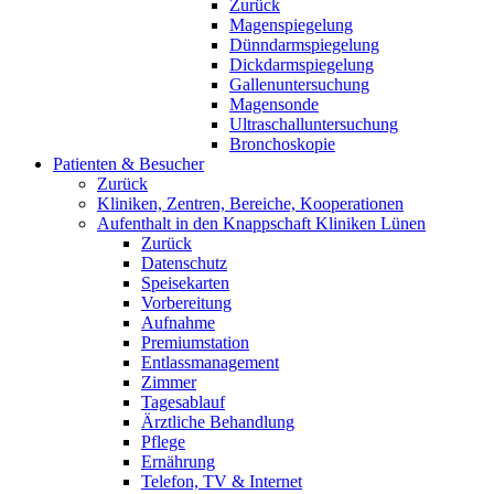
Zurück
Magenspiegelung
Dünndarmspiegelung
Dickdarmspiegelung
Gallenuntersuchung
Magensonde
Ultraschalluntersuchung
Bronchoskopie
Patienten & Besucher
Zurück
Kliniken, Zentren, Bereiche, Kooperationen
Aufenthalt in den Knappschaft Kliniken Lünen
Zurück
Datenschutz
Speisekarten
Vorbereitung
Aufnahme
Premiumstation
Entlassmanagement
Zimmer
Tagesablauf
Ärztliche Behandlung
Pflege
Ernährung
Telefon, TV & Internet