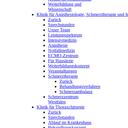
Weiterbildung und
Wissenschaft
Klinik für Anästhesiologie, Schmerztherapie und I
Zurück
Sprechstunden
Unser Team
Leistungsspektrum
Intensivmedizin
Anästhesie
Notfallmedizin
ECMO-Zentrum
Für Hausärzte
Weiterbildungskonzept
Veranstaltungen
Schmerztherapie
Zurück
Behandlungsverfahren
Schmerzambulanz
Schmerzzentrum
Westfalen
Klinik für Thoraxchirurgie
Zurück
Sprechstunden
Ablauf im Krankenhaus
Behandlungskonzept