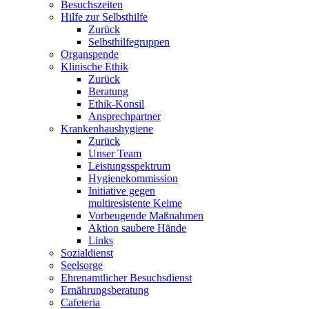
Besuchszeiten
Hilfe zur Selbsthilfe
Zurück
Selbsthilfegruppen
Organspende
Klinische Ethik
Zurück
Beratung
Ethik-Konsil
Ansprechpartner
Krankenhaushygiene
Zurück
Unser Team
Leistungsspektrum
Hygienekommission
Initiative gegen
multiresistente Keime
Vorbeugende Maßnahmen
Aktion saubere Hände
Links
Sozialdienst
Seelsorge
Ehrenamtlicher Besuchsdienst
Ernährungsberatung
Cafeteria