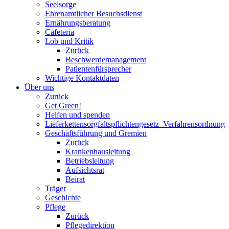
Seelsorge
Ehrenamtlicher Besuchsdienst
Ernährungsberatung
Cafeteria
Lob und Kritik
Zurück
Beschwerdemanagement
Patientenfürsprecher
Wichtige Kontaktdaten
Über uns
Zurück
Get Green!
Helfen und spenden
Lieferkettensorgfaltspflichtengesetz_Verfahrensordnung
Geschäftsführung und Gremien
Zurück
Krankenhausleitung
Betriebsleitung
Aufsichtsrat
Beirat
Träger
Geschichte
Pflege
Zurück
Pflegedirektion