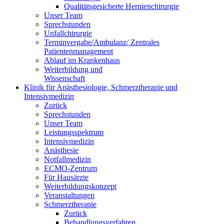
Qualitätsgesicherte Hernienchirurgie
Unser Team
Sprechstunden
Unfallchirurgie
Terminvergabe/Ambulanz/ Zentrales
Patientenmanagement
Ablauf im Krankenhaus
Weiterbildung und
Wissenschaft
Klinik für Anästhesiologie, Schmerztherapie und
Intensivmedizin
Zurück
Sprechstunden
Unser Team
Leistungsspektrum
Intensivmedizin
Anästhesie
Notfallmedizin
ECMO-Zentrum
Für Hausärzte
Weiterbildungskonzept
Veranstaltungen
Schmerztherapie
Zurück
Behandlungsverfahren