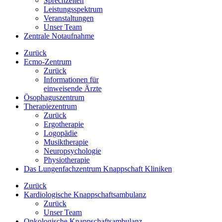
Sprechzeiten
Leistungsspektrum
Veranstaltungen
Unser Team
Zentrale Notaufnahme
Zurück
Ecmo-Zentrum
Zurück
Informationen für
einweisende Ärzte
Ösophaguszentrum
Therapiezentrum
Zurück
Ergotherapie
Logopädie
Musiktherapie
Neuropsychologie
Physiotherapie
Das Lungenfachzentrum Knappschaft Kliniken
Zurück
Kardiologische Knappschaftsambulanz
Zurück
Unser Team
Onkologische Knappschaftsambulanz