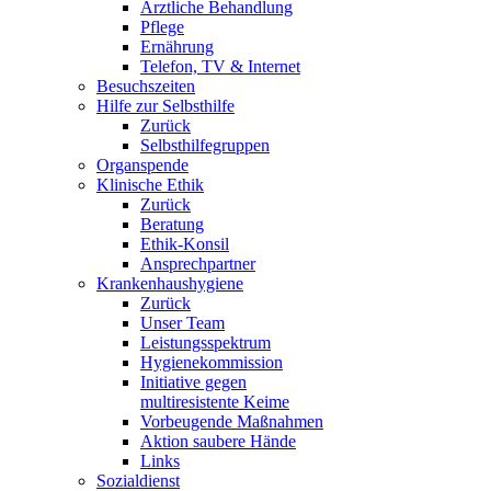
Ärztliche Behandlung
Pflege
Ernährung
Telefon, TV & Internet
Besuchszeiten
Hilfe zur Selbsthilfe
Zurück
Selbsthilfegruppen
Organspende
Klinische Ethik
Zurück
Beratung
Ethik-Konsil
Ansprechpartner
Krankenhaushygiene
Zurück
Unser Team
Leistungsspektrum
Hygienekommission
Initiative gegen
multiresistente Keime
Vorbeugende Maßnahmen
Aktion saubere Hände
Links
Sozialdienst