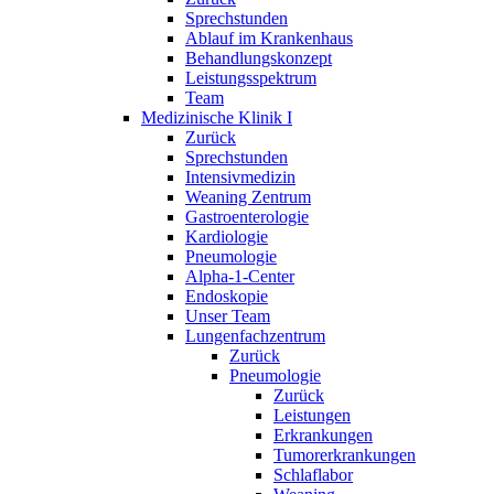
Sprechstunden
Ablauf im Krankenhaus
Behandlungskonzept
Leistungsspektrum
Team
Medizinische Klinik I
Zurück
Sprechstunden
Intensivmedizin
Weaning Zentrum
Gastroenterologie
Kardiologie
Pneumologie
Alpha-1-Center
Endoskopie
Unser Team
Lungenfachzentrum
Zurück
Pneumologie
Zurück
Leistungen
Erkrankungen
Tumorerkrankungen
Schlaflabor