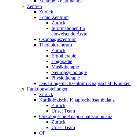
Zentrale Notaufnahme
Zentren
Zurück
Ecmo-Zentrum
Zurück
Informationen für
einweisende Ärzte
Ösophaguszentrum
Therapiezentrum
Zurück
Ergotherapie
Logopädie
Musiktherapie
Neuropsychologie
Physiotherapie
Das Lungenfachzentrum Knappschaft Kliniken
Funktionsabteilungen
Zurück
Kardiologische Knappschaftsambulanz
Zurück
Unser Team
Onkologische Knappschaftsambulanz
Zurück
Unser Team
OP