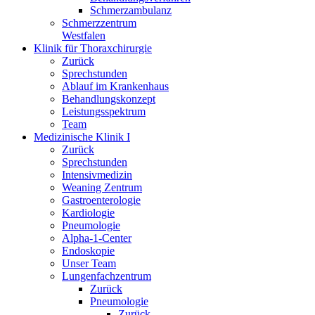
Schmerzambulanz
Schmerzzentrum
Westfalen
Klinik für Thoraxchirurgie
Zurück
Sprechstunden
Ablauf im Krankenhaus
Behandlungskonzept
Leistungsspektrum
Team
Medizinische Klinik I
Zurück
Sprechstunden
Intensivmedizin
Weaning Zentrum
Gastroenterologie
Kardiologie
Pneumologie
Alpha-1-Center
Endoskopie
Unser Team
Lungenfachzentrum
Zurück
Pneumologie
Zurück