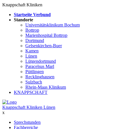
Knappschaft Kliniken
Startseite Verbund
Standorte
Universitätsklinikum Bochum
Bottrop
Marienhospital Bottrop
Dortmund
Gelsenkirchen-Buer
Kamen
Lünen
Lütgendortmund
Paracelsus Marl
Püttlingen
Recklinghausen
Sulzbach
Rhein-Maas Klinikum
KNAPPSCHAFT
Knappschaft Kliniken Lünen
x
Sprechstunden
Fachbereiche