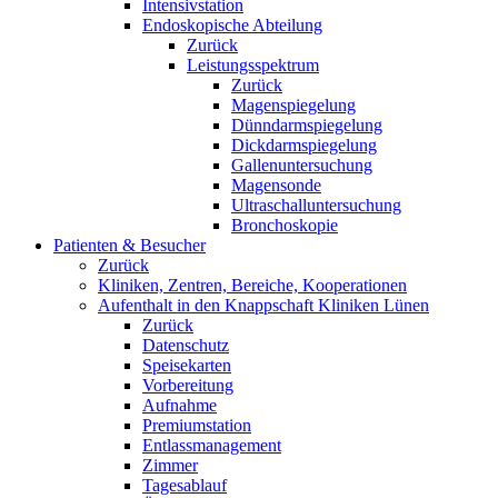
Intensivstation
Endoskopische Abteilung
Zurück
Leistungsspektrum
Zurück
Magenspiegelung
Dünndarmspiegelung
Dickdarmspiegelung
Gallenuntersuchung
Magensonde
Ultraschalluntersuchung
Bronchoskopie
Patienten & Besucher
Zurück
Kliniken, Zentren, Bereiche, Kooperationen
Aufenthalt in den Knappschaft Kliniken Lünen
Zurück
Datenschutz
Speisekarten
Vorbereitung
Aufnahme
Premiumstation
Entlassmanagement
Zimmer
Tagesablauf