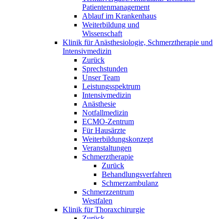
Patientenmanagement
Ablauf im Krankenhaus
Weiterbildung und
Wissenschaft
Klinik für Anästhesiologie, Schmerztherapie und
Intensivmedizin
Zurück
Sprechstunden
Unser Team
Leistungsspektrum
Intensivmedizin
Anästhesie
Notfallmedizin
ECMO-Zentrum
Für Hausärzte
Weiterbildungskonzept
Veranstaltungen
Schmerztherapie
Zurück
Behandlungsverfahren
Schmerzambulanz
Schmerzzentrum
Westfalen
Klinik für Thoraxchirurgie
Zurück