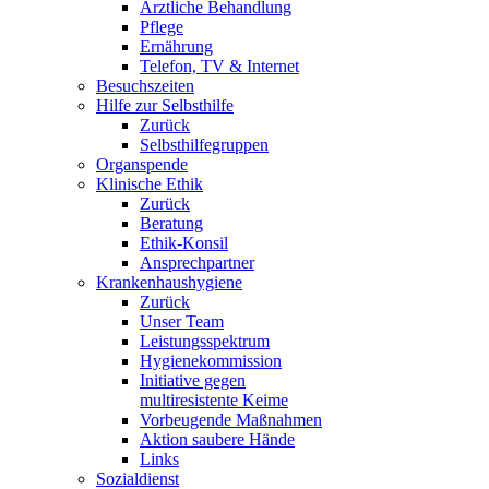
Ärztliche Behandlung
Pflege
Ernährung
Telefon, TV & Internet
Besuchszeiten
Hilfe zur Selbsthilfe
Zurück
Selbsthilfegruppen
Organspende
Klinische Ethik
Zurück
Beratung
Ethik-Konsil
Ansprechpartner
Krankenhaushygiene
Zurück
Unser Team
Leistungsspektrum
Hygienekommission
Initiative gegen
multiresistente Keime
Vorbeugende Maßnahmen
Aktion saubere Hände
Links
Sozialdienst