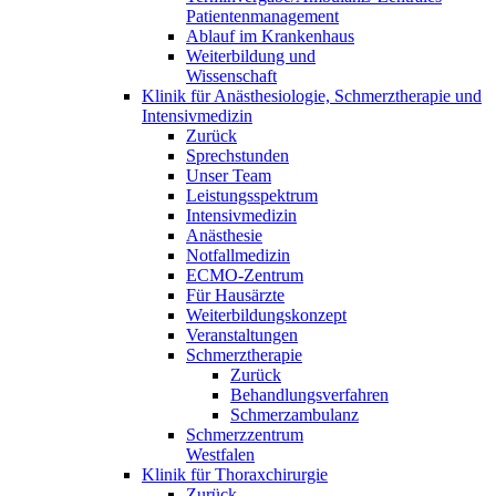
Patientenmanagement
Ablauf im Krankenhaus
Weiterbildung und
Wissenschaft
Klinik für Anästhesiologie, Schmerztherapie und
Intensivmedizin
Zurück
Sprechstunden
Unser Team
Leistungsspektrum
Intensivmedizin
Anästhesie
Notfallmedizin
ECMO-Zentrum
Für Hausärzte
Weiterbildungskonzept
Veranstaltungen
Schmerztherapie
Zurück
Behandlungsverfahren
Schmerzambulanz
Schmerzzentrum
Westfalen
Klinik für Thoraxchirurgie
Zurück