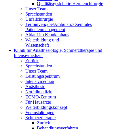
Qualitätsgesicherte Hernienchirurgie
Unser Team
Sprechstunden
Unfallchirurgie
Terminvergabe/Ambulanz/ Zentrales
Patientenmanagement
Ablauf im Krankenhaus
Weiterbildung und
Wissenschaft
Klinik für Anästhesiologie, Schmerztherapie und
Intensivmedizin
Zurück
Sprechstunden
Unser Team
Leistungsspektrum
Intensivmedizin
Anästhesie
Notfallmedizin
ECMO-Zentrum
Für Hausärzte
Weiterbildungskonzept
Veranstaltungen
Schmerztherapie
Zurück
Behandlungsverfahren