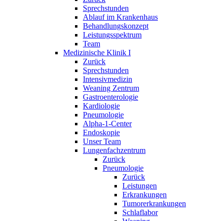
Sprechstunden
Ablauf im Krankenhaus
Behandlungskonzept
Leistungsspektrum
Team
Medizinische Klinik I
Zurück
Sprechstunden
Intensivmedizin
Weaning Zentrum
Gastroenterologie
Kardiologie
Pneumologie
Alpha-1-Center
Endoskopie
Unser Team
Lungenfachzentrum
Zurück
Pneumologie
Zurück
Leistungen
Erkrankungen
Tumorerkrankungen
Schlaflabor