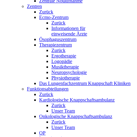
Zentrale Notaufnahme
Zentren
Zurück
Ecmo-Zentrum
Zurück
Informationen für
einweisende Ärzte
Ösophaguszentrum
Therapiezentrum
Zurück
Ergotherapie
Logopädie
Musiktherapie
Neuropsychologie
Physiotherapie
Das Lungenfachzentrum Knappschaft Kliniken
Funktionsabteilungen
Zurück
Kardiologische Knappschaftsambulanz
Zurück
Unser Team
Onkologische Knappschaftsambulanz
Zurück
Unser Team
OP