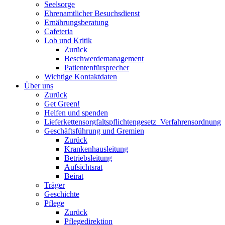
Seelsorge
Ehrenamtlicher Besuchsdienst
Ernährungsberatung
Cafeteria
Lob und Kritik
Zurück
Beschwerdemanagement
Patientenfürsprecher
Wichtige Kontaktdaten
Über uns
Zurück
Get Green!
Helfen und spenden
Lieferkettensorgfaltspflichtengesetz_Verfahrensordnung
Geschäftsführung und Gremien
Zurück
Krankenhausleitung
Betriebsleitung
Aufsichtsrat
Beirat
Träger
Geschichte
Pflege
Zurück
Pflegedirektion