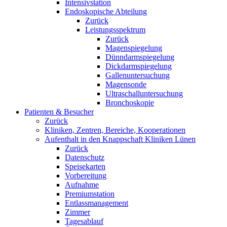
Intensivstation
Endoskopische Abteilung
Zurück
Leistungsspektrum
Zurück
Magenspiegelung
Dünndarmspiegelung
Dickdarmspiegelung
Gallenuntersuchung
Magensonde
Ultraschalluntersuchung
Bronchoskopie
Patienten & Besucher
Zurück
Kliniken, Zentren, Bereiche, Kooperationen
Aufenthalt in den Knappschaft Kliniken Lünen
Zurück
Datenschutz
Speisekarten
Vorbereitung
Aufnahme
Premiumstation
Entlassmanagement
Zimmer
Tagesablauf