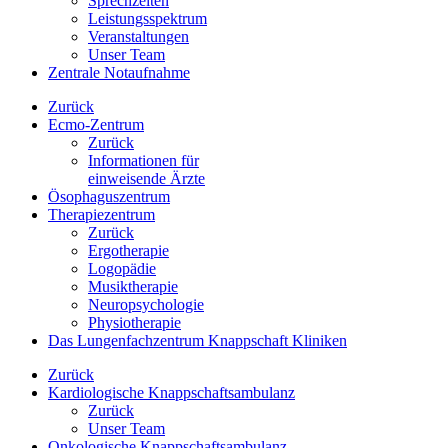
Sprechzeiten
Leistungsspektrum
Veranstaltungen
Unser Team
Zentrale Notaufnahme
Zurück
Ecmo-Zentrum
Zurück
Informationen für
einweisende Ärzte
Ösophaguszentrum
Therapiezentrum
Zurück
Ergotherapie
Logopädie
Musiktherapie
Neuropsychologie
Physiotherapie
Das Lungenfachzentrum Knappschaft Kliniken
Zurück
Kardiologische Knappschaftsambulanz
Zurück
Unser Team
Onkologische Knappschaftsambulanz