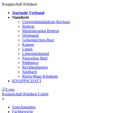
Knappschaft Kliniken
Startseite Verbund
Standorte
Universitätsklinikum Bochum
Bottrop
Marienhospital Bottrop
Dortmund
Gelsenkirchen-Buer
Kamen
Lünen
Lütgendortmund
Paracelsus Marl
Püttlingen
Recklinghausen
Sulzbach
Rhein-Maas Klinikum
KNAPPSCHAFT
Knappschaft Kliniken Lünen
x
Sprechstunden
Fachbereiche