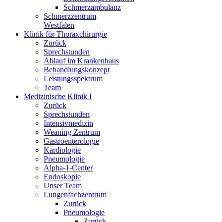
Schmerzambulanz
Schmerzzentrum
Westfalen
Klinik für Thoraxchirurgie
Zurück
Sprechstunden
Ablauf im Krankenhaus
Behandlungskonzept
Leistungsspektrum
Team
Medizinische Klinik I
Zurück
Sprechstunden
Intensivmedizin
Weaning Zentrum
Gastroenterologie
Kardiologie
Pneumologie
Alpha-1-Center
Endoskopie
Unser Team
Lungenfachzentrum
Zurück
Pneumologie
Zurück