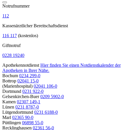
Notrufnummer
112
Kassenärztlicher Bereitschaftsdienst
116 117
(kostenlos)
Giftnotruf
0228 19240
Apothekennotdienst
Hier finden Sie einen Notdienstkalender der
Apotheken in Ihrer Nähe.
Bochum
0234 299-0
Bottrop
02041 15-0
(Marienhospital)
02041 106-0
Dortmund
0231 922-0
Gelsenkirchen-Buer
0209 5902-0
Kamen
02307 149-1
Lünen
0231 8787-0
Lütgendortmund
0231 6188-0
Marl
02365 90-0
Püttlingen
06898 55-0
Recklinghausen
02361 56-0