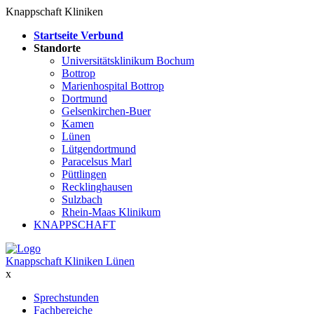
Knappschaft Kliniken
Startseite Verbund
Standorte
Universitätsklinikum Bochum
Bottrop
Marienhospital Bottrop
Dortmund
Gelsenkirchen-Buer
Kamen
Lünen
Lütgendortmund
Paracelsus Marl
Püttlingen
Recklinghausen
Sulzbach
Rhein-Maas Klinikum
KNAPPSCHAFT
Knappschaft Kliniken Lünen
x
Sprechstunden
Fachbereiche