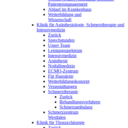
Patientenmanagement
Ablauf im Krankenhaus
Weiterbildung und
Wissenschaft
Klinik für Anästhesiologie, Schmerztherapie und
Intensivmedizin
Zurück
Sprechstunden
Unser Team
Leistungsspektrum
Intensivmedizin
Anästhesie
Notfallmedizin
ECMO-Zentrum
Für Hausärzte
Weiterbildungskonzept
Veranstaltungen
Schmerztherapie
Zurück
Behandlungsverfahren
Schmerzambulanz
Schmerzzentrum
Westfalen
Klinik für Thoraxchirurgie
Zurück