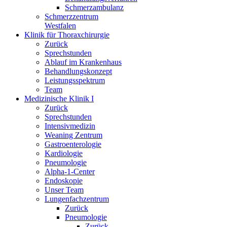
Schmerzambulanz
Schmerzzentrum
Westfalen
Klinik für Thoraxchirurgie
Zurück
Sprechstunden
Ablauf im Krankenhaus
Behandlungskonzept
Leistungsspektrum
Team
Medizinische Klinik I
Zurück
Sprechstunden
Intensivmedizin
Weaning Zentrum
Gastroenterologie
Kardiologie
Pneumologie
Alpha-1-Center
Endoskopie
Unser Team
Lungenfachzentrum
Zurück
Pneumologie
Zurück