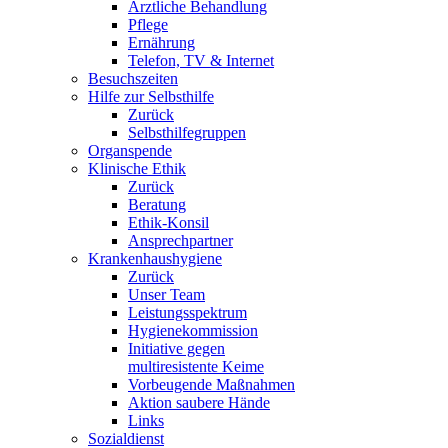
Ärztliche Behandlung
Pflege
Ernährung
Telefon, TV & Internet
Besuchszeiten
Hilfe zur Selbsthilfe
Zurück
Selbsthilfegruppen
Organspende
Klinische Ethik
Zurück
Beratung
Ethik-Konsil
Ansprechpartner
Krankenhaushygiene
Zurück
Unser Team
Leistungsspektrum
Hygienekommission
Initiative gegen
multiresistente Keime
Vorbeugende Maßnahmen
Aktion saubere Hände
Links
Sozialdienst