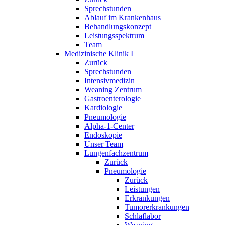
Sprechstunden
Ablauf im Krankenhaus
Behandlungskonzept
Leistungsspektrum
Team
Medizinische Klinik I
Zurück
Sprechstunden
Intensivmedizin
Weaning Zentrum
Gastroenterologie
Kardiologie
Pneumologie
Alpha-1-Center
Endoskopie
Unser Team
Lungenfachzentrum
Zurück
Pneumologie
Zurück
Leistungen
Erkrankungen
Tumorerkrankungen
Schlaflabor