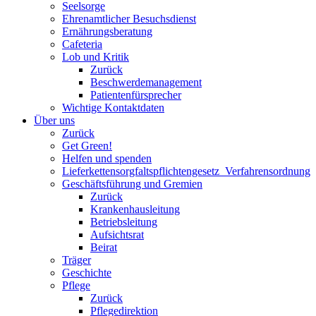
Seelsorge
Ehrenamtlicher Besuchsdienst
Ernährungsberatung
Cafeteria
Lob und Kritik
Zurück
Beschwerdemanagement
Patientenfürsprecher
Wichtige Kontaktdaten
Über uns
Zurück
Get Green!
Helfen und spenden
Lieferkettensorgfaltspflichtengesetz_Verfahrensordnung
Geschäftsführung und Gremien
Zurück
Krankenhausleitung
Betriebsleitung
Aufsichtsrat
Beirat
Träger
Geschichte
Pflege
Zurück
Pflegedirektion