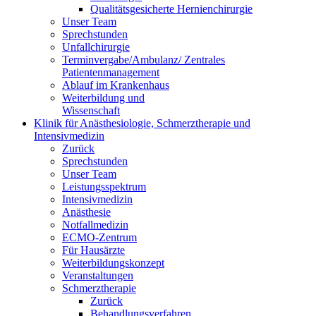
Qualitätsgesicherte Hernienchirurgie
Unser Team
Sprechstunden
Unfallchirurgie
Terminvergabe/Ambulanz/ Zentrales
Patientenmanagement
Ablauf im Krankenhaus
Weiterbildung und
Wissenschaft
Klinik für Anästhesiologie, Schmerztherapie und
Intensivmedizin
Zurück
Sprechstunden
Unser Team
Leistungsspektrum
Intensivmedizin
Anästhesie
Notfallmedizin
ECMO-Zentrum
Für Hausärzte
Weiterbildungskonzept
Veranstaltungen
Schmerztherapie
Zurück
Behandlungsverfahren