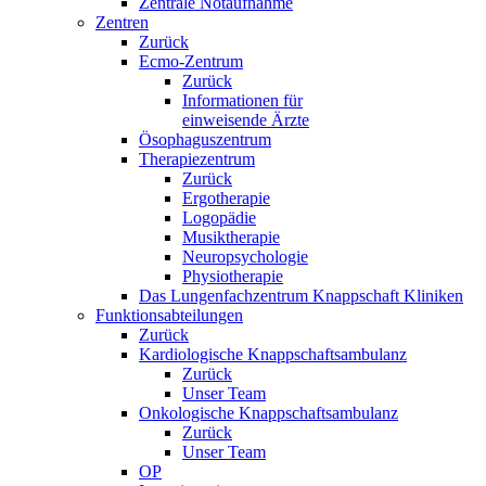
Zentrale Notaufnahme
Zentren
Zurück
Ecmo-Zentrum
Zurück
Informationen für
einweisende Ärzte
Ösophaguszentrum
Therapiezentrum
Zurück
Ergotherapie
Logopädie
Musiktherapie
Neuropsychologie
Physiotherapie
Das Lungenfachzentrum Knappschaft Kliniken
Funktionsabteilungen
Zurück
Kardiologische Knappschaftsambulanz
Zurück
Unser Team
Onkologische Knappschaftsambulanz
Zurück
Unser Team
OP