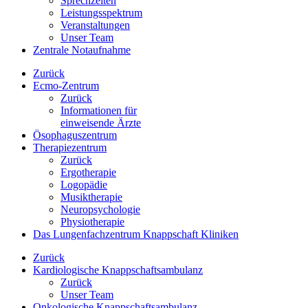
Sprechzeiten
Leistungsspektrum
Veranstaltungen
Unser Team
Zentrale Notaufnahme
Zurück
Ecmo-Zentrum
Zurück
Informationen für
einweisende Ärzte
Ösophaguszentrum
Therapiezentrum
Zurück
Ergotherapie
Logopädie
Musiktherapie
Neuropsychologie
Physiotherapie
Das Lungenfachzentrum Knappschaft Kliniken
Zurück
Kardiologische Knappschaftsambulanz
Zurück
Unser Team
Onkologische Knappschaftsambulanz