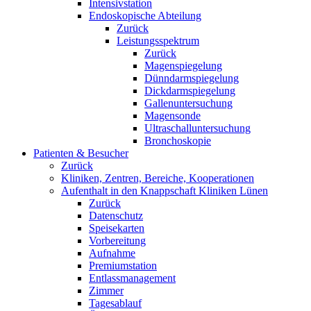
Intensivstation
Endoskopische Abteilung
Zurück
Leistungsspektrum
Zurück
Magenspiegelung
Dünndarmspiegelung
Dickdarmspiegelung
Gallenuntersuchung
Magensonde
Ultraschalluntersuchung
Bronchoskopie
Patienten & Besucher
Zurück
Kliniken, Zentren, Bereiche, Kooperationen
Aufenthalt in den Knappschaft Kliniken Lünen
Zurück
Datenschutz
Speisekarten
Vorbereitung
Aufnahme
Premiumstation
Entlassmanagement
Zimmer
Tagesablauf