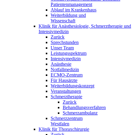
Patientenmanagement
Ablauf im Krankenhaus
Weiterbildung und
Wissenschaft
Klinik für Anästhesiologie, Schmerztherapie und
Intensivmedizin
Zurück
Sprechstunden
Unser Team
Leistungsspektrum
Intensivmedizin
Anästhesie
Notfallmedizin
ECMO-Zentrum
Für Hausärzte
Weiterbildungskonzept
Veranstaltungen
Schmerztherapie
Zurück
Behandlungsverfahren
Schmerzambulanz
Schmerzzentrum
Westfalen
Klinik für Thoraxchirurgie
Zurück