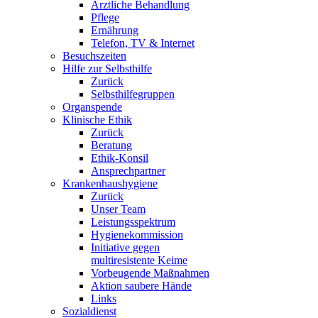
Ärztliche Behandlung
Pflege
Ernährung
Telefon, TV & Internet
Besuchszeiten
Hilfe zur Selbsthilfe
Zurück
Selbsthilfegruppen
Organspende
Klinische Ethik
Zurück
Beratung
Ethik-Konsil
Ansprechpartner
Krankenhaushygiene
Zurück
Unser Team
Leistungsspektrum
Hygienekommission
Initiative gegen
multiresistente Keime
Vorbeugende Maßnahmen
Aktion saubere Hände
Links
Sozialdienst