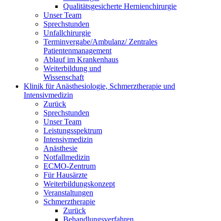
Qualitätsgesicherte Hernienchirurgie
Unser Team
Sprechstunden
Unfallchirurgie
Terminvergabe/Ambulanz/ Zentrales
Patientenmanagement
Ablauf im Krankenhaus
Weiterbildung und
Wissenschaft
Klinik für Anästhesiologie, Schmerztherapie und
Intensivmedizin
Zurück
Sprechstunden
Unser Team
Leistungsspektrum
Intensivmedizin
Anästhesie
Notfallmedizin
ECMO-Zentrum
Für Hausärzte
Weiterbildungskonzept
Veranstaltungen
Schmerztherapie
Zurück
Behandlungsverfahren