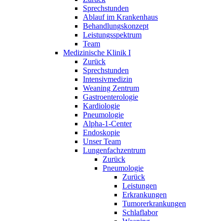
Sprechstunden
Ablauf im Krankenhaus
Behandlungskonzept
Leistungsspektrum
Team
Medizinische Klinik I
Zurück
Sprechstunden
Intensivmedizin
Weaning Zentrum
Gastroenterologie
Kardiologie
Pneumologie
Alpha-1-Center
Endoskopie
Unser Team
Lungenfachzentrum
Zurück
Pneumologie
Zurück
Leistungen
Erkrankungen
Tumorerkrankungen
Schlaflabor