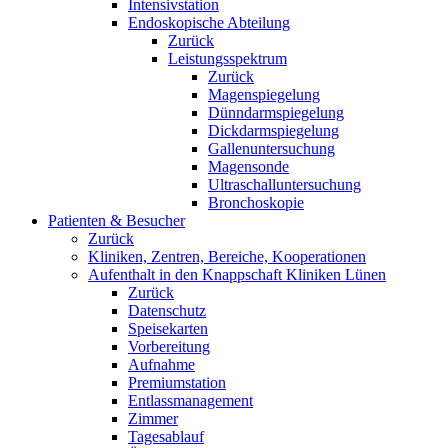
Intensivstation
Endoskopische Abteilung
Zurück
Leistungsspektrum
Zurück
Magenspiegelung
Dünndarmspiegelung
Dickdarmspiegelung
Gallenuntersuchung
Magensonde
Ultraschalluntersuchung
Bronchoskopie
Patienten & Besucher
Zurück
Kliniken, Zentren, Bereiche, Kooperationen
Aufenthalt in den Knappschaft Kliniken Lünen
Zurück
Datenschutz
Speisekarten
Vorbereitung
Aufnahme
Premiumstation
Entlassmanagement
Zimmer
Tagesablauf