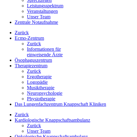
Sprechzeiten
Leistungsspektrum
Veranstaltungen
Unser Team
Zentrale Notaufnahme
Zurück
Ecmo-Zentrum
Zurück
Informationen für
einweisende Ärzte
Ösophaguszentrum
Therapiezentrum
Zurück
Ergotherapie
Logopädie
Musiktherapie
Neuropsychologie
Physiotherapie
Das Lungenfachzentrum Knappschaft Kliniken
Zurück
Kardiologische Knappschaftsambulanz
Zurück
Unser Team
Onkologische Knappschaftsambulanz