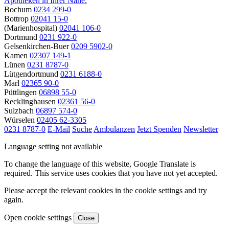
Apotheken in Ihrer Nähe.
Bochum
0234 299-0
Bottrop
02041 15-0
(Marienhospital)
02041 106-0
Dortmund
0231 922-0
Gelsenkirchen-Buer
0209 5902-0
Kamen
02307 149-1
Lünen
0231 8787-0
Lütgendortmund
0231 6188-0
Marl
02365 90-0
Püttlingen
06898 55-0
Recklinghausen
02361 56-0
Sulzbach
06897 574-0
Würselen
02405 62-3305
0231 8787-0
E-Mail
Suche
Ambulanzen
Jetzt Spenden
Newsletter
Language setting not available
To change the language of this website, Google Translate is
required. This service uses cookies that you have not yet accepted.
Please accept the relevant cookies in the cookie settings and try
again.
Open cookie settings
Close