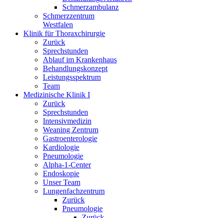
Schmerzambulanz
Schmerzzentrum
Westfalen
Klinik für Thoraxchirurgie
Zurück
Sprechstunden
Ablauf im Krankenhaus
Behandlungskonzept
Leistungsspektrum
Team
Medizinische Klinik I
Zurück
Sprechstunden
Intensivmedizin
Weaning Zentrum
Gastroenterologie
Kardiologie
Pneumologie
Alpha-1-Center
Endoskopie
Unser Team
Lungenfachzentrum
Zurück
Pneumologie
Zurück