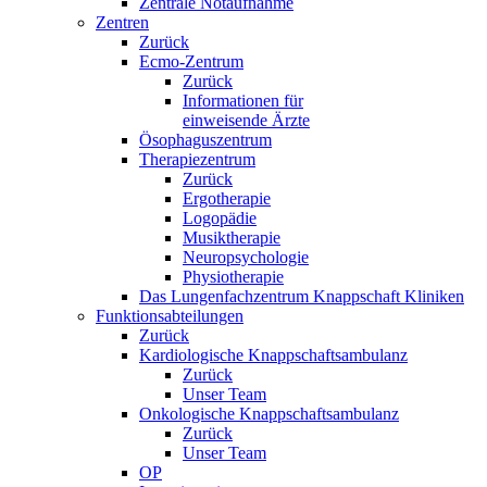
Zentrale Notaufnahme
Zentren
Zurück
Ecmo-Zentrum
Zurück
Informationen für
einweisende Ärzte
Ösophaguszentrum
Therapiezentrum
Zurück
Ergotherapie
Logopädie
Musiktherapie
Neuropsychologie
Physiotherapie
Das Lungenfachzentrum Knappschaft Kliniken
Funktionsabteilungen
Zurück
Kardiologische Knappschaftsambulanz
Zurück
Unser Team
Onkologische Knappschaftsambulanz
Zurück
Unser Team
OP