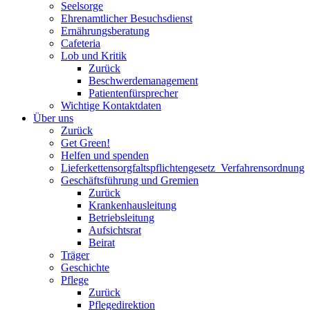
Seelsorge
Ehrenamtlicher Besuchsdienst
Ernährungsberatung
Cafeteria
Lob und Kritik
Zurück
Beschwerdemanagement
Patientenfürsprecher
Wichtige Kontaktdaten
Über uns
Zurück
Get Green!
Helfen und spenden
Lieferkettensorgfaltspflichtengesetz_Verfahrensordnung
Geschäftsführung und Gremien
Zurück
Krankenhausleitung
Betriebsleitung
Aufsichtsrat
Beirat
Träger
Geschichte
Pflege
Zurück
Pflegedirektion