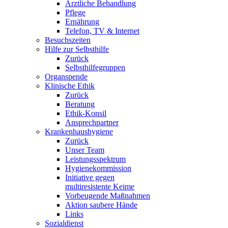
Ärztliche Behandlung
Pflege
Ernährung
Telefon, TV & Internet
Besuchszeiten
Hilfe zur Selbsthilfe
Zurück
Selbsthilfegruppen
Organspende
Klinische Ethik
Zurück
Beratung
Ethik-Konsil
Ansprechpartner
Krankenhaushygiene
Zurück
Unser Team
Leistungsspektrum
Hygienekommission
Initiative gegen
multiresistente Keime
Vorbeugende Maßnahmen
Aktion saubere Hände
Links
Sozialdienst