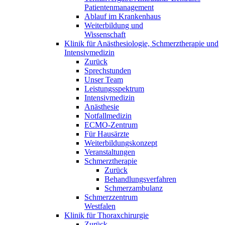
Patientenmanagement
Ablauf im Krankenhaus
Weiterbildung und
Wissenschaft
Klinik für Anästhesiologie, Schmerztherapie und
Intensivmedizin
Zurück
Sprechstunden
Unser Team
Leistungsspektrum
Intensivmedizin
Anästhesie
Notfallmedizin
ECMO-Zentrum
Für Hausärzte
Weiterbildungskonzept
Veranstaltungen
Schmerztherapie
Zurück
Behandlungsverfahren
Schmerzambulanz
Schmerzzentrum
Westfalen
Klinik für Thoraxchirurgie
Zurück