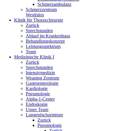
Schmerzambulanz
Schmerzzentrum
Westfalen
Klinik für Thoraxchirurgie
Zurück
Sprechstunden
Ablauf im Krankenhaus
Behandlungskonzept
Leistungsspektrum
Team
Medizinische Klinik I
Zurück
Sprechstunden
Intensivmedizin
Weaning Zentrum
Gastroenterologie
Kardiologie
Pneumologie
Alpha-1-Center
Endoskopie
Unser Team
Lungenfachzentrum
Zurück
Pneumologie
Zurück