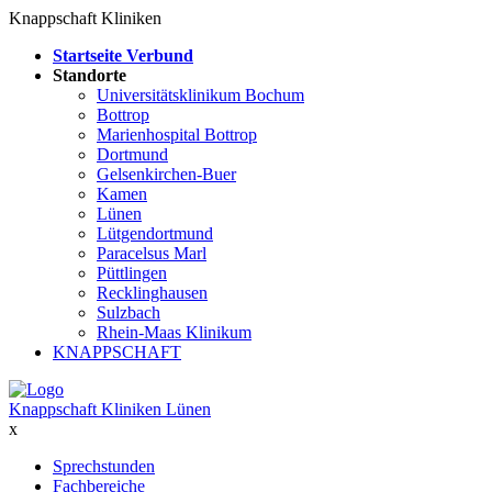
Knappschaft Kliniken
Startseite Verbund
Standorte
Universitätsklinikum Bochum
Bottrop
Marienhospital Bottrop
Dortmund
Gelsenkirchen-Buer
Kamen
Lünen
Lütgendortmund
Paracelsus Marl
Püttlingen
Recklinghausen
Sulzbach
Rhein-Maas Klinikum
KNAPPSCHAFT
Knappschaft Kliniken Lünen
x
Sprechstunden
Fachbereiche