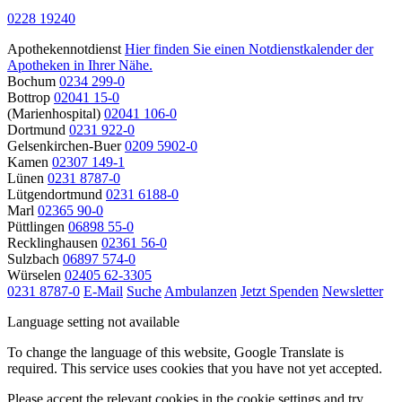
0228 19240
Apothekennotdienst
Hier finden Sie einen Notdienstkalender der
Apotheken in Ihrer Nähe.
Bochum
0234 299-0
Bottrop
02041 15-0
(Marienhospital)
02041 106-0
Dortmund
0231 922-0
Gelsenkirchen-Buer
0209 5902-0
Kamen
02307 149-1
Lünen
0231 8787-0
Lütgendortmund
0231 6188-0
Marl
02365 90-0
Püttlingen
06898 55-0
Recklinghausen
02361 56-0
Sulzbach
06897 574-0
Würselen
02405 62-3305
0231 8787-0
E-Mail
Suche
Ambulanzen
Jetzt Spenden
Newsletter
Language setting not available
To change the language of this website, Google Translate is
required. This service uses cookies that you have not yet accepted.
Please accept the relevant cookies in the cookie settings and try