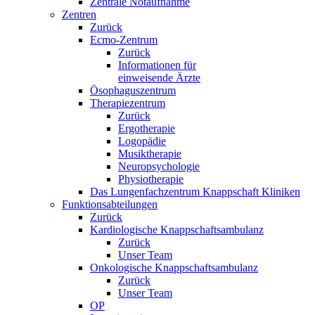
Zentrale Notaufnahme
Zentren
Zurück
Ecmo-Zentrum
Zurück
Informationen für
einweisende Ärzte
Ösophaguszentrum
Therapiezentrum
Zurück
Ergotherapie
Logopädie
Musiktherapie
Neuropsychologie
Physiotherapie
Das Lungenfachzentrum Knappschaft Kliniken
Funktionsabteilungen
Zurück
Kardiologische Knappschaftsambulanz
Zurück
Unser Team
Onkologische Knappschaftsambulanz
Zurück
Unser Team
OP