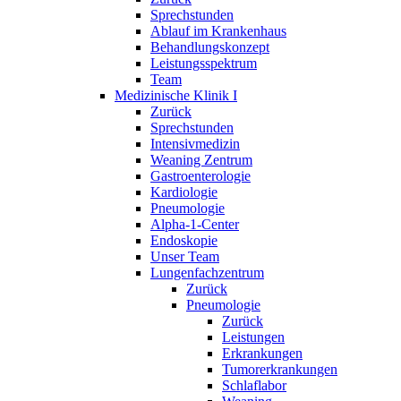
Sprechstunden
Ablauf im Krankenhaus
Behandlungskonzept
Leistungsspektrum
Team
Medizinische Klinik I
Zurück
Sprechstunden
Intensivmedizin
Weaning Zentrum
Gastroenterologie
Kardiologie
Pneumologie
Alpha-1-Center
Endoskopie
Unser Team
Lungenfachzentrum
Zurück
Pneumologie
Zurück
Leistungen
Erkrankungen
Tumorerkrankungen
Schlaflabor