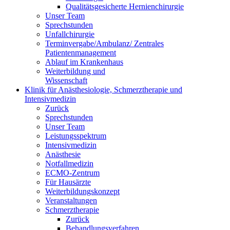
Qualitätsgesicherte Hernienchirurgie
Unser Team
Sprechstunden
Unfallchirurgie
Terminvergabe/Ambulanz/ Zentrales
Patientenmanagement
Ablauf im Krankenhaus
Weiterbildung und
Wissenschaft
Klinik für Anästhesiologie, Schmerztherapie und
Intensivmedizin
Zurück
Sprechstunden
Unser Team
Leistungsspektrum
Intensivmedizin
Anästhesie
Notfallmedizin
ECMO-Zentrum
Für Hausärzte
Weiterbildungskonzept
Veranstaltungen
Schmerztherapie
Zurück
Behandlungsverfahren