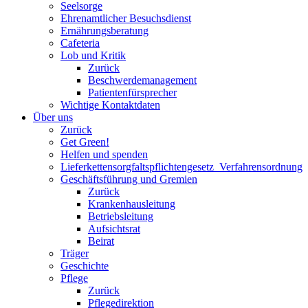
Seelsorge
Ehrenamtlicher Besuchsdienst
Ernährungsberatung
Cafeteria
Lob und Kritik
Zurück
Beschwerdemanagement
Patientenfürsprecher
Wichtige Kontaktdaten
Über uns
Zurück
Get Green!
Helfen und spenden
Lieferkettensorgfaltspflichtengesetz_Verfahrensordnung
Geschäftsführung und Gremien
Zurück
Krankenhausleitung
Betriebsleitung
Aufsichtsrat
Beirat
Träger
Geschichte
Pflege
Zurück
Pflegedirektion