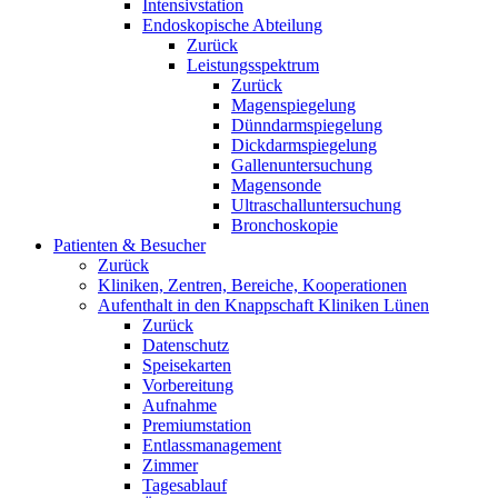
Intensivstation
Endoskopische Abteilung
Zurück
Leistungsspektrum
Zurück
Magenspiegelung
Dünndarmspiegelung
Dickdarmspiegelung
Gallenuntersuchung
Magensonde
Ultraschalluntersuchung
Bronchoskopie
Patienten & Besucher
Zurück
Kliniken, Zentren, Bereiche, Kooperationen
Aufenthalt in den Knappschaft Kliniken Lünen
Zurück
Datenschutz
Speisekarten
Vorbereitung
Aufnahme
Premiumstation
Entlassmanagement
Zimmer
Tagesablauf