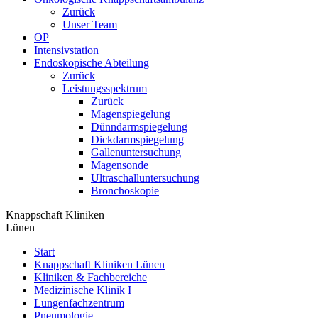
Zurück
Unser Team
OP
Intensivstation
Endoskopische Abteilung
Zurück
Leistungsspektrum
Zurück
Magenspiegelung
Dünndarmspiegelung
Dickdarmspiegelung
Gallenuntersuchung
Magensonde
Ultraschalluntersuchung
Bronchoskopie
Knappschaft Kliniken
Lünen
Start
Knappschaft Kliniken Lünen
Kliniken & Fachbereiche
Medizinische Klinik I
Lungenfachzentrum
Pneumologie