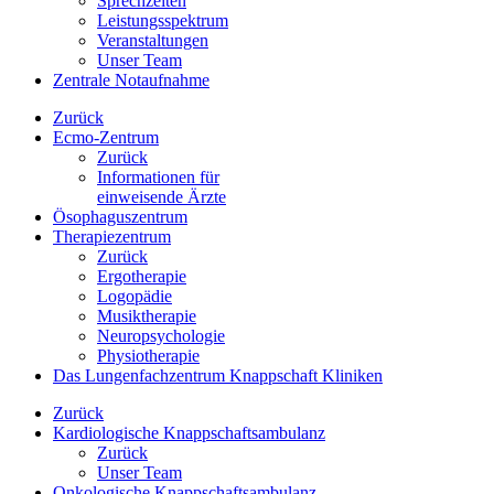
Sprechzeiten
Leistungsspektrum
Veranstaltungen
Unser Team
Zentrale Notaufnahme
Zurück
Ecmo-Zentrum
Zurück
Informationen für
einweisende Ärzte
Ösophaguszentrum
Therapiezentrum
Zurück
Ergotherapie
Logopädie
Musiktherapie
Neuropsychologie
Physiotherapie
Das Lungenfachzentrum Knappschaft Kliniken
Zurück
Kardiologische Knappschaftsambulanz
Zurück
Unser Team
Onkologische Knappschaftsambulanz