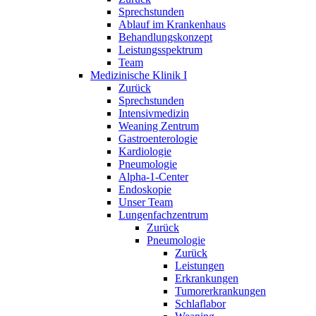
Sprechstunden
Ablauf im Krankenhaus
Behandlungskonzept
Leistungsspektrum
Team
Medizinische Klinik I
Zurück
Sprechstunden
Intensivmedizin
Weaning Zentrum
Gastroenterologie
Kardiologie
Pneumologie
Alpha-1-Center
Endoskopie
Unser Team
Lungenfachzentrum
Zurück
Pneumologie
Zurück
Leistungen
Erkrankungen
Tumorerkrankungen
Schlaflabor