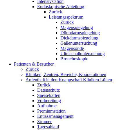
Intensivstation
Endoskopische Abteilung
Zurück
Leistungsspektrum
Zurück
Magenspiegelung
Dünndarmspiegelung
Dickdarmspiegelung
Gallenuntersuchung
Magensonde
Ultraschalluntersuchung
Bronchoskopie
Patienten & Besucher
Zurück
Kliniken, Zentren, Bereiche, Kooperationen
Aufenthalt in den Knappschaft Kliniken Lünen
Zurück
Datenschutz
Speisekarten
Vorbereitung
Aufnahme
Premiumstation
Entlassmanagement
Zimmer
Tagesablauf