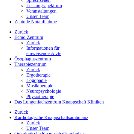
Sprechzeiten
Leistungsspektrum
Veranstaltungen
Unser Team
Zentrale Notaufnahme
Zurück
Ecmo-Zentrum
Zurück
Informationen für
einweisende Ärzte
Ösophaguszentrum
Therapiezentrum
Zurück
Ergotherapie
Logopädie
Musiktherapie
Neuropsychologie
Physiotherapie
Das Lungenfachzentrum Knappschaft Kliniken
Zurück
Kardiologische Knappschaftsambulanz
Zurück
Unser Team
Onkologische Knappschaftsambulanz