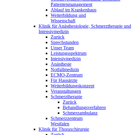
Patientenmanagement
Ablauf im Krankenhaus
Weiterbildung und
Wissenschaft
Klinik für Anästhesiologie, Schmerztherapie und
Intensivmedizin
Zurück
Sprechstunden
Unser Team
Leistungsspektrum
Intensivmedizin
Anästhesie
Notfallmedizin
ECMO-Zentrum
Für Hausärzte
Weiterbildungskonzept
Veranstaltungen
Schmerztherapie
Zurück
Behandlungsverfahren
Schmerzambulanz
Schmerzzentrum
Westfalen
Klinik für Thoraxchirurgie
Zurück