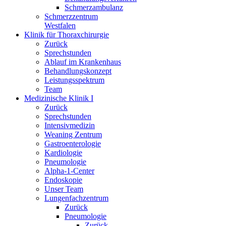
Schmerzambulanz
Schmerzzentrum
Westfalen
Klinik für Thoraxchirurgie
Zurück
Sprechstunden
Ablauf im Krankenhaus
Behandlungskonzept
Leistungsspektrum
Team
Medizinische Klinik I
Zurück
Sprechstunden
Intensivmedizin
Weaning Zentrum
Gastroenterologie
Kardiologie
Pneumologie
Alpha-1-Center
Endoskopie
Unser Team
Lungenfachzentrum
Zurück
Pneumologie
Zurück