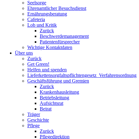
Seelsorge
Ehrenamtlicher Besuchsdienst
Ernährungsberatung
Cafeteria
Lob und Kritik
Zurück
Beschwerdemanagement
Patientenfürsprecher
Wichtige Kontaktdaten
Über uns
Zurück
Get Green!
Helfen und spenden
Lieferkettensorgfaltspflichtengesetz_Verfahrensordnung
Geschäftsführung und Gremien
Zurück
Krankenhausleitung
Betriebsleitung
Aufsichtsrat
Beirat
Träger
Geschichte
Pflege
Zurück
Pflegedirektion