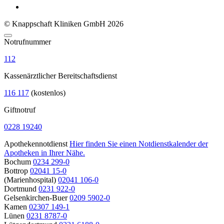
© Knappschaft Kliniken GmbH 2026
Notrufnummer
112
Kassenärztlicher Bereitschaftsdienst
116 117
(kostenlos)
Giftnotruf
0228 19240
Apothekennotdienst
Hier finden Sie einen Notdienstkalender der
Apotheken in Ihrer Nähe.
Bochum
0234 299-0
Bottrop
02041 15-0
(Marienhospital)
02041 106-0
Dortmund
0231 922-0
Gelsenkirchen-Buer
0209 5902-0
Kamen
02307 149-1
Lünen
0231 8787-0