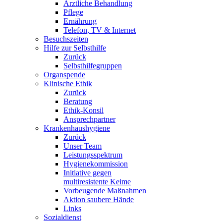
Ärztliche Behandlung
Pflege
Ernährung
Telefon, TV & Internet
Besuchszeiten
Hilfe zur Selbsthilfe
Zurück
Selbsthilfegruppen
Organspende
Klinische Ethik
Zurück
Beratung
Ethik-Konsil
Ansprechpartner
Krankenhaushygiene
Zurück
Unser Team
Leistungsspektrum
Hygienekommission
Initiative gegen
multiresistente Keime
Vorbeugende Maßnahmen
Aktion saubere Hände
Links
Sozialdienst