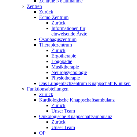
Zentrale Notaufnahme
Zentren
Zurück
Ecmo-Zentrum
Zurück
Informationen für
einweisende Ärzte
Ösophaguszentrum
Therapiezentrum
Zurück
Ergotherapie
Logopädie
Musiktherapie
Neuropsychologie
Physiotherapie
Das Lungenfachzentrum Knappschaft Kliniken
Funktionsabteilungen
Zurück
Kardiologische Knappschaftsambulanz
Zurück
Unser Team
Onkologische Knappschaftsambulanz
Zurück
Unser Team
OP