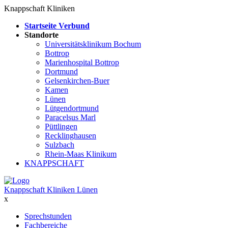
Knappschaft Kliniken
Startseite Verbund
Standorte
Universitätsklinikum Bochum
Bottrop
Marienhospital Bottrop
Dortmund
Gelsenkirchen-Buer
Kamen
Lünen
Lütgendortmund
Paracelsus Marl
Püttlingen
Recklinghausen
Sulzbach
Rhein-Maas Klinikum
KNAPPSCHAFT
Knappschaft Kliniken Lünen
x
Sprechstunden
Fachbereiche