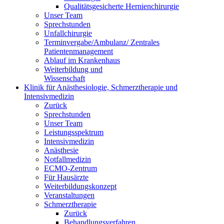
Qualitätsgesicherte Hernienchirurgie
Unser Team
Sprechstunden
Unfallchirurgie
Terminvergabe/Ambulanz/ Zentrales
Patientenmanagement
Ablauf im Krankenhaus
Weiterbildung und
Wissenschaft
Klinik für Anästhesiologie, Schmerztherapie und
Intensivmedizin
Zurück
Sprechstunden
Unser Team
Leistungsspektrum
Intensivmedizin
Anästhesie
Notfallmedizin
ECMO-Zentrum
Für Hausärzte
Weiterbildungskonzept
Veranstaltungen
Schmerztherapie
Zurück
Behandlungsverfahren