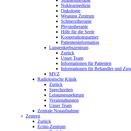
Strahlentherapie
Nuklearmedizin
Onkologie
Weaning Zentrum
Schmerztherapie
Physiotherapie
Hilfe für die Seele
Kooperationspartner
Patienteninformation
Lungenkrebszentrum
Zurück
Unser Team
Informationen für Patienten
Informationen für Behandler und Zuw
MVZ
Radiologische Klinik
Zurück
Sprechzeiten
Leistungsspektrum
Veranstaltungen
Unser Team
Zentrale Notaufnahme
Zentren
Zurück
Ecmo-Zentrum