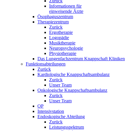
Zurück
Informationen für
einweisende Ärzte
Ösophaguszentrum
Therapiezentrum
Zurück
Ergotherapie
Logopädie
Musiktherapie
Neuropsychologie
Physiotherapie
Das Lungenfachzentrum Knappschaft Kliniken
Funktionsabteilungen
Zurück
Kardiologische Knappschaftsambulanz
Zurück
Unser Team
Onkologische Knappschaftsambulanz
Zurück
Unser Team
OP
Intensivstation
Endoskopische Abteilung
Zurück
Leistungsspektrum