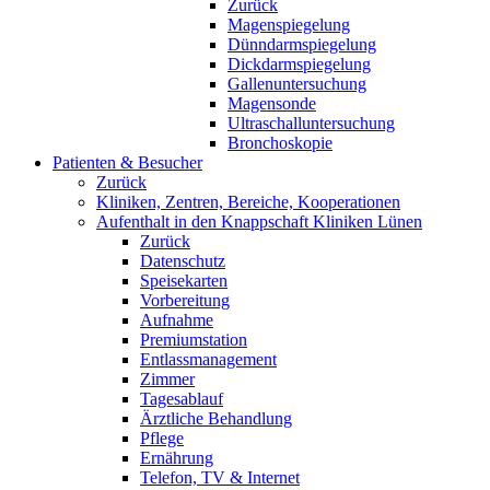
Zurück
Magenspiegelung
Dünndarmspiegelung
Dickdarmspiegelung
Gallenuntersuchung
Magensonde
Ultraschalluntersuchung
Bronchoskopie
Patienten & Besucher
Zurück
Kliniken, Zentren, Bereiche, Kooperationen
Aufenthalt in den Knappschaft Kliniken Lünen
Zurück
Datenschutz
Speisekarten
Vorbereitung
Aufnahme
Premiumstation
Entlassmanagement
Zimmer
Tagesablauf
Ärztliche Behandlung
Pflege
Ernährung
Telefon, TV & Internet