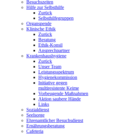
Besuchszeiten
Hilfe zur Selbsthilfe
Zurück
Selbsthilfegruppen
Organspende
Klinische Ethik
Zurück
Beratung
Ethik-Konsil
Ansprechpartner
Krankenhaushygiene
Zurück
Unser Team
Leistungsspektrum
Hygienekommission
Initiative gegen
multiresistente Keime
Vorbeugende Maßnahmen
Aktion saubere Hände
Links
Sozialdienst
Seelsorge
Ehrenamtlicher Besuchsdienst
Ernährungsberatung
Cafeteria