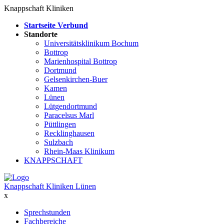
Knappschaft Kliniken
Startseite Verbund
Standorte
Universitätsklinikum Bochum
Bottrop
Marienhospital Bottrop
Dortmund
Gelsenkirchen-Buer
Kamen
Lünen
Lütgendortmund
Paracelsus Marl
Püttlingen
Recklinghausen
Sulzbach
Rhein-Maas Klinikum
KNAPPSCHAFT
Knappschaft Kliniken Lünen
x
Sprechstunden
Fachbereiche