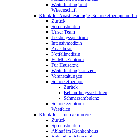
Weiterbildung und
Wissenschaft
Klinik für Anästhesiologie, Schmerztherapie und I
Zurück
Sprechstunden
Unser Team
Leistungsspektrum
Intensivmedizin
Anästhesie
Notfallmedizin
ECMO-Zentrum
Für Hausärzte
Weiterbildungskonzept
Veranstaltungen
Schmerztherapie
Zurück
Behandlungsverfahren
Schmerzambulanz
Schmerzzentrum
Westfalen
Klinik für Thoraxchirurgie
Zurück
Sprechstunden
Ablauf im Krankenhaus
Behandlungskonzept