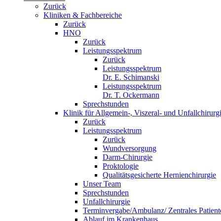
Zurück
Kliniken & Fachbereiche
Zurück
HNO
Zurück
Leistungsspektrum
Zurück
Leistungsspektrum
Dr. E. Schimanski
Leistungsspektrum
Dr. T. Ockermann
Sprechstunden
Klinik für Allgemein-, Viszeral- und Unfallchirurg
Zurück
Leistungsspektrum
Zurück
Wundversorgung
Darm-Chirurgie
Proktologie
Qualitätsgesicherte Hernienchirurgie
Unser Team
Sprechstunden
Unfallchirurgie
Terminvergabe/Ambulanz/ Zentrales Patie
Ablauf im Krankenhaus