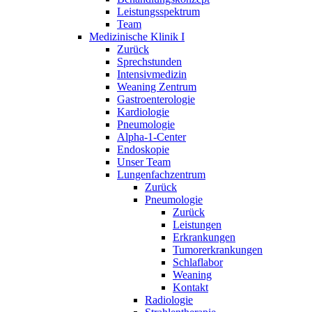
Leistungsspektrum
Team
Medizinische Klinik I
Zurück
Sprechstunden
Intensivmedizin
Weaning Zentrum
Gastroenterologie
Kardiologie
Pneumologie
Alpha-1-Center
Endoskopie
Unser Team
Lungenfachzentrum
Zurück
Pneumologie
Zurück
Leistungen
Erkrankungen
Tumorerkrankungen
Schlaflabor
Weaning
Kontakt
Radiologie