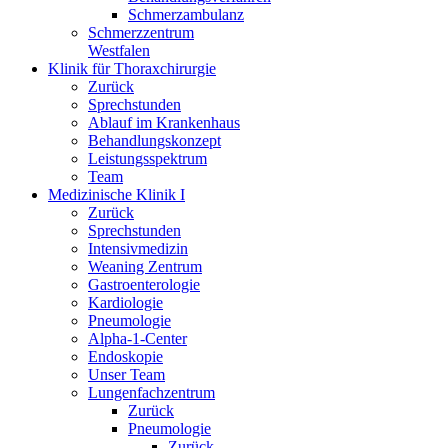
Schmerzambulanz
Schmerzzentrum
Westfalen
Klinik für Thoraxchirurgie
Zurück
Sprechstunden
Ablauf im Krankenhaus
Behandlungskonzept
Leistungsspektrum
Team
Medizinische Klinik I
Zurück
Sprechstunden
Intensivmedizin
Weaning Zentrum
Gastroenterologie
Kardiologie
Pneumologie
Alpha-1-Center
Endoskopie
Unser Team
Lungenfachzentrum
Zurück
Pneumologie
Zurück