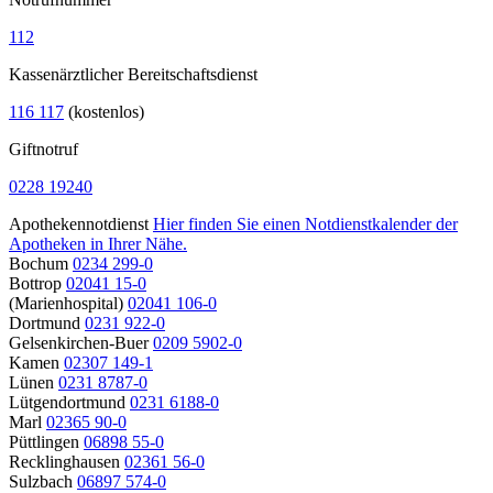
112
Kassenärztlicher Bereitschaftsdienst
116 117
(kostenlos)
Giftnotruf
0228 19240
Apothekennotdienst
Hier finden Sie einen Notdienstkalender der
Apotheken in Ihrer Nähe.
Bochum
0234 299-0
Bottrop
02041 15-0
(Marienhospital)
02041 106-0
Dortmund
0231 922-0
Gelsenkirchen-Buer
0209 5902-0
Kamen
02307 149-1
Lünen
0231 8787-0
Lütgendortmund
0231 6188-0
Marl
02365 90-0
Püttlingen
06898 55-0
Recklinghausen
02361 56-0
Sulzbach
06897 574-0