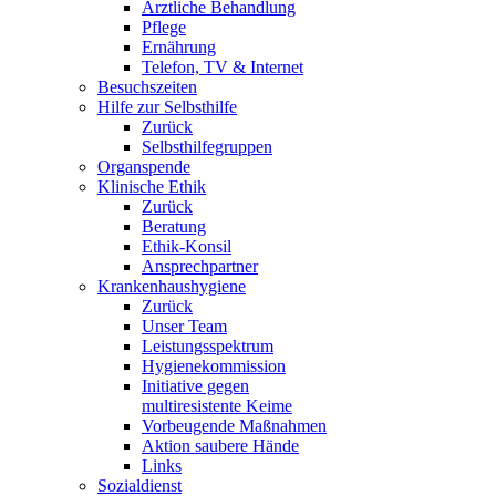
Ärztliche Behandlung
Pflege
Ernährung
Telefon, TV & Internet
Besuchszeiten
Hilfe zur Selbsthilfe
Zurück
Selbsthilfegruppen
Organspende
Klinische Ethik
Zurück
Beratung
Ethik-Konsil
Ansprechpartner
Krankenhaushygiene
Zurück
Unser Team
Leistungsspektrum
Hygienekommission
Initiative gegen
multiresistente Keime
Vorbeugende Maßnahmen
Aktion saubere Hände
Links
Sozialdienst