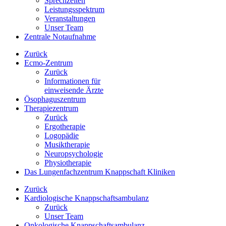
Sprechzeiten
Leistungsspektrum
Veranstaltungen
Unser Team
Zentrale Notaufnahme
Zurück
Ecmo-Zentrum
Zurück
Informationen für
einweisende Ärzte
Ösophaguszentrum
Therapiezentrum
Zurück
Ergotherapie
Logopädie
Musiktherapie
Neuropsychologie
Physiotherapie
Das Lungenfachzentrum Knappschaft Kliniken
Zurück
Kardiologische Knappschaftsambulanz
Zurück
Unser Team
Onkologische Knappschaftsambulanz