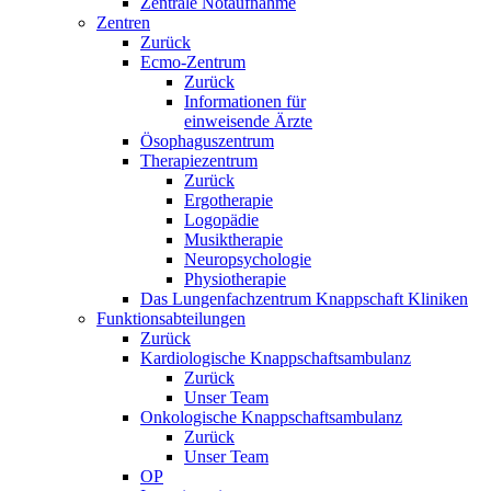
Zentrale Notaufnahme
Zentren
Zurück
Ecmo-Zentrum
Zurück
Informationen für
einweisende Ärzte
Ösophaguszentrum
Therapiezentrum
Zurück
Ergotherapie
Logopädie
Musiktherapie
Neuropsychologie
Physiotherapie
Das Lungenfachzentrum Knappschaft Kliniken
Funktionsabteilungen
Zurück
Kardiologische Knappschaftsambulanz
Zurück
Unser Team
Onkologische Knappschaftsambulanz
Zurück
Unser Team
OP