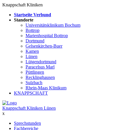
Knappschaft Kliniken
Startseite Verbund
Standorte
Universitätsklinikum Bochum
Bottrop
Marienhospital Bottrop
Dortmund
Gelsenkirchen-Buer
Kamen
Lünen
Lütgendortmund
Paracelsus Marl
Püttlingen
Recklinghausen
Sulzbach
Rhein-Maas Klinikum
KNAPPSCHAFT
Knappschaft Kliniken Lünen
x
Sprechstunden
Fachbereiche