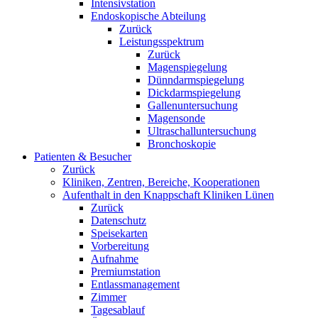
Intensivstation
Endoskopische Abteilung
Zurück
Leistungsspektrum
Zurück
Magenspiegelung
Dünndarmspiegelung
Dickdarmspiegelung
Gallenuntersuchung
Magensonde
Ultraschalluntersuchung
Bronchoskopie
Patienten & Besucher
Zurück
Kliniken, Zentren, Bereiche, Kooperationen
Aufenthalt in den Knappschaft Kliniken Lünen
Zurück
Datenschutz
Speisekarten
Vorbereitung
Aufnahme
Premiumstation
Entlassmanagement
Zimmer
Tagesablauf