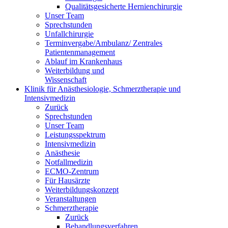
Qualitätsgesicherte Hernienchirurgie
Unser Team
Sprechstunden
Unfallchirurgie
Terminvergabe/Ambulanz/ Zentrales
Patientenmanagement
Ablauf im Krankenhaus
Weiterbildung und
Wissenschaft
Klinik für Anästhesiologie, Schmerztherapie und
Intensivmedizin
Zurück
Sprechstunden
Unser Team
Leistungsspektrum
Intensivmedizin
Anästhesie
Notfallmedizin
ECMO-Zentrum
Für Hausärzte
Weiterbildungskonzept
Veranstaltungen
Schmerztherapie
Zurück
Behandlungsverfahren