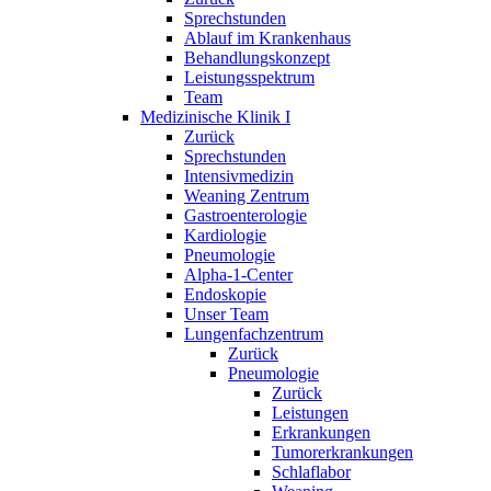
Sprechstunden
Ablauf im Krankenhaus
Behandlungskonzept
Leistungsspektrum
Team
Medizinische Klinik I
Zurück
Sprechstunden
Intensivmedizin
Weaning Zentrum
Gastroenterologie
Kardiologie
Pneumologie
Alpha-1-Center
Endoskopie
Unser Team
Lungenfachzentrum
Zurück
Pneumologie
Zurück
Leistungen
Erkrankungen
Tumorerkrankungen
Schlaflabor