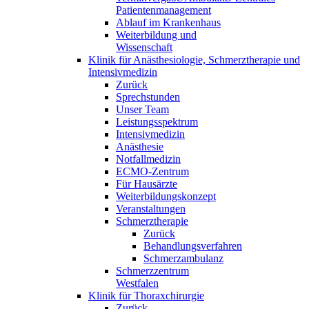
Patientenmanagement
Ablauf im Krankenhaus
Weiterbildung und
Wissenschaft
Klinik für Anästhesiologie, Schmerztherapie und
Intensivmedizin
Zurück
Sprechstunden
Unser Team
Leistungsspektrum
Intensivmedizin
Anästhesie
Notfallmedizin
ECMO-Zentrum
Für Hausärzte
Weiterbildungskonzept
Veranstaltungen
Schmerztherapie
Zurück
Behandlungsverfahren
Schmerzambulanz
Schmerzzentrum
Westfalen
Klinik für Thoraxchirurgie
Zurück