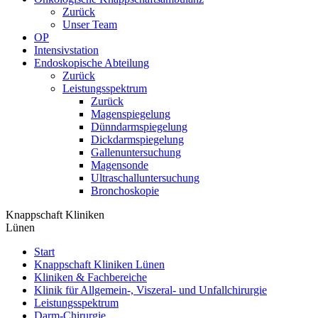
Zurück
Unser Team
OP
Intensivstation
Endoskopische Abteilung
Zurück
Leistungsspektrum
Zurück
Magenspiegelung
Dünndarmspiegelung
Dickdarmspiegelung
Gallenuntersuchung
Magensonde
Ultraschalluntersuchung
Bronchoskopie
Knappschaft Kliniken
Lünen
Start
Knappschaft Kliniken Lünen
Kliniken & Fachbereiche
Klinik für Allgemein-, Viszeral- und Unfallchirurgie
Leistungsspektrum
Darm-Chirurgie