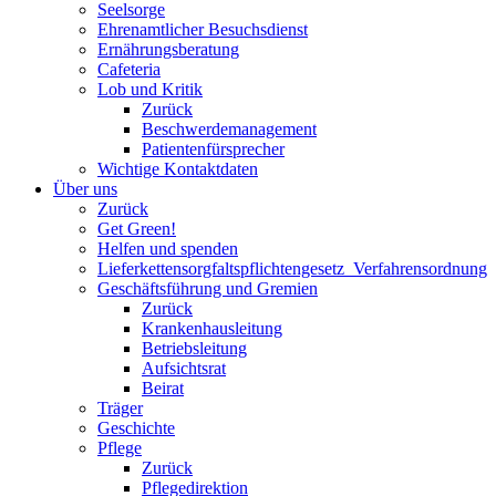
Seelsorge
Ehrenamtlicher Besuchsdienst
Ernährungsberatung
Cafeteria
Lob und Kritik
Zurück
Beschwerdemanagement
Patientenfürsprecher
Wichtige Kontaktdaten
Über uns
Zurück
Get Green!
Helfen und spenden
Lieferkettensorgfaltspflichtengesetz_Verfahrensordnung
Geschäftsführung und Gremien
Zurück
Krankenhausleitung
Betriebsleitung
Aufsichtsrat
Beirat
Träger
Geschichte
Pflege
Zurück
Pflegedirektion