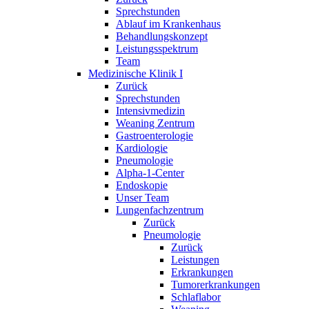
Sprechstunden
Ablauf im Krankenhaus
Behandlungskonzept
Leistungsspektrum
Team
Medizinische Klinik I
Zurück
Sprechstunden
Intensivmedizin
Weaning Zentrum
Gastroenterologie
Kardiologie
Pneumologie
Alpha-1-Center
Endoskopie
Unser Team
Lungenfachzentrum
Zurück
Pneumologie
Zurück
Leistungen
Erkrankungen
Tumorerkrankungen
Schlaflabor