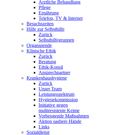
Ärztliche Behandlung
Pflege
Ernährung
Telefon, TV & Internet
Besuchszeiten
Hilfe zur Selbsthilfe
Zurück
Selbsthilfegruppen
Organspende
Klinische Ethik
Zurück
Beratung
Ethik-Konsil
Ansprechpartner
Krankenhaushygiene
Zurück
Unser Team
Leistungsspektrum
Hygienekommission
Initiative gegen
multiresistente Keime
Vorbeugende Maßnahmen
Aktion saubere Hände
Links
Sozialdienst