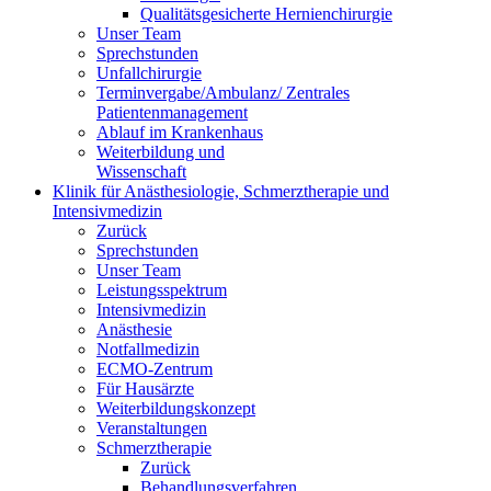
Qualitätsgesicherte Hernienchirurgie
Unser Team
Sprechstunden
Unfallchirurgie
Terminvergabe/Ambulanz/ Zentrales
Patientenmanagement
Ablauf im Krankenhaus
Weiterbildung und
Wissenschaft
Klinik für Anästhesiologie, Schmerztherapie und
Intensivmedizin
Zurück
Sprechstunden
Unser Team
Leistungsspektrum
Intensivmedizin
Anästhesie
Notfallmedizin
ECMO-Zentrum
Für Hausärzte
Weiterbildungskonzept
Veranstaltungen
Schmerztherapie
Zurück
Behandlungsverfahren