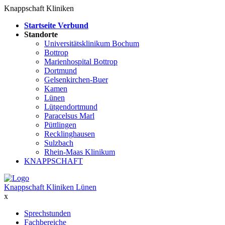
Knappschaft Kliniken
Startseite Verbund
Standorte
Universitätsklinikum Bochum
Bottrop
Marienhospital Bottrop
Dortmund
Gelsenkirchen-Buer
Kamen
Lünen
Lütgendortmund
Paracelsus Marl
Püttlingen
Recklinghausen
Sulzbach
Rhein-Maas Klinikum
KNAPPSCHAFT
Knappschaft Kliniken Lünen
x
Sprechstunden
Fachbereiche