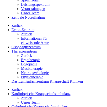
Sprechzeiten
Leistungsspektrum
Veranstaltungen
Unser Team
Zentrale Notaufnahme
Zurück
Ecmo-Zentrum
Zurück
Informationen für
einweisende Ärzte
Ösophaguszentrum
Therapiezentrum
Zurück
Ergotherapie
Logopädie
Musiktherapie
Neuropsychologie
Physiotherapie
Das Lungenfachzentrum Knappschaft Kliniken
Zurück
Kardiologische Knappschaftsambulanz
Zurück
Unser Team
Onkologische Knappschaftsambulanz