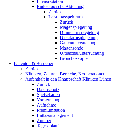
Intensivstation
Endoskopische Abteilung
Zurück
Leistungsspektrum
Zurück
Magenspiegelung
Dünndarmspiegelung
Dickdarmspiegelung
Gallenuntersuchung
Magensonde
Ultraschalluntersuchung
Bronchoskopie
Patienten & Besucher
Zurück
Kliniken, Zentren, Bereiche, Kooperationen
Aufenthalt in den Knappschaft Kliniken Lünen
Zurück
Datenschutz
Speisekarten
Vorbereitung
Aufnahme
Premiumstation
Entlassmanagement
Zimmer
Tagesablauf