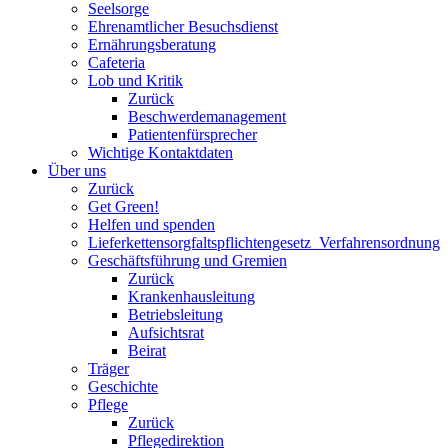
Seelsorge
Ehrenamtlicher Besuchsdienst
Ernährungsberatung
Cafeteria
Lob und Kritik
Zurück
Beschwerdemanagement
Patientenfürsprecher
Wichtige Kontaktdaten
Über uns
Zurück
Get Green!
Helfen und spenden
Lieferkettensorgfaltspflichtengesetz_Verfahrensordnung
Geschäftsführung und Gremien
Zurück
Krankenhausleitung
Betriebsleitung
Aufsichtsrat
Beirat
Träger
Geschichte
Pflege
Zurück
Pflegedirektion