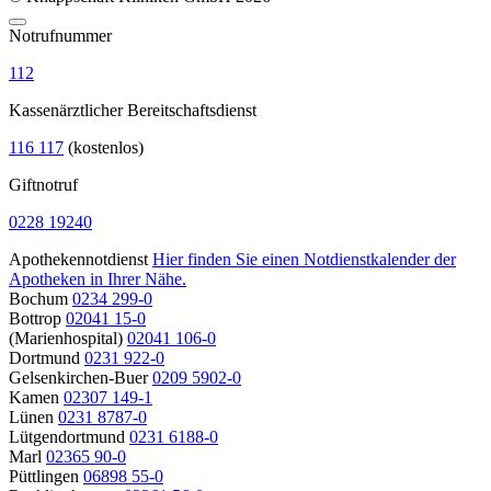
Notrufnummer
112
Kassenärztlicher Bereitschaftsdienst
116 117
(kostenlos)
Giftnotruf
0228 19240
Apothekennotdienst
Hier finden Sie einen Notdienstkalender der
Apotheken in Ihrer Nähe.
Bochum
0234 299-0
Bottrop
02041 15-0
(Marienhospital)
02041 106-0
Dortmund
0231 922-0
Gelsenkirchen-Buer
0209 5902-0
Kamen
02307 149-1
Lünen
0231 8787-0
Lütgendortmund
0231 6188-0
Marl
02365 90-0
Püttlingen
06898 55-0