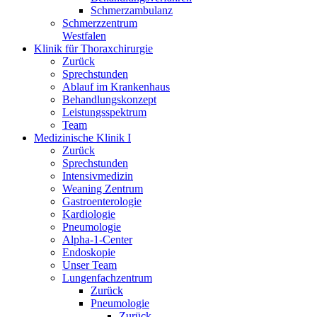
Schmerzambulanz
Schmerzzentrum
Westfalen
Klinik für Thoraxchirurgie
Zurück
Sprechstunden
Ablauf im Krankenhaus
Behandlungskonzept
Leistungsspektrum
Team
Medizinische Klinik I
Zurück
Sprechstunden
Intensivmedizin
Weaning Zentrum
Gastroenterologie
Kardiologie
Pneumologie
Alpha-1-Center
Endoskopie
Unser Team
Lungenfachzentrum
Zurück
Pneumologie
Zurück