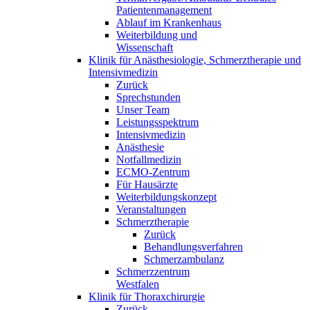
Patientenmanagement
Ablauf im Krankenhaus
Weiterbildung und
Wissenschaft
Klinik für Anästhesiologie, Schmerztherapie und
Intensivmedizin
Zurück
Sprechstunden
Unser Team
Leistungsspektrum
Intensivmedizin
Anästhesie
Notfallmedizin
ECMO-Zentrum
Für Hausärzte
Weiterbildungskonzept
Veranstaltungen
Schmerztherapie
Zurück
Behandlungsverfahren
Schmerzambulanz
Schmerzzentrum
Westfalen
Klinik für Thoraxchirurgie
Zurück