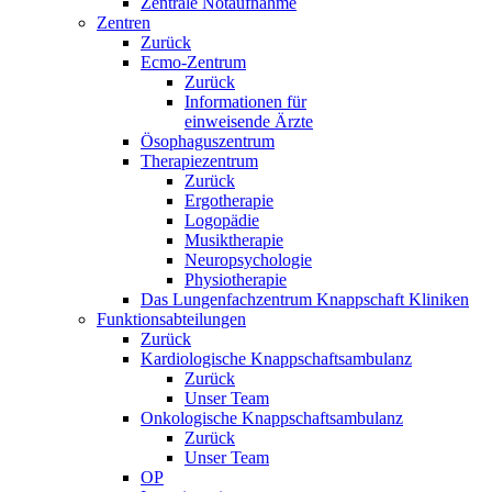
Zentrale Notaufnahme
Zentren
Zurück
Ecmo-Zentrum
Zurück
Informationen für
einweisende Ärzte
Ösophaguszentrum
Therapiezentrum
Zurück
Ergotherapie
Logopädie
Musiktherapie
Neuropsychologie
Physiotherapie
Das Lungenfachzentrum Knappschaft Kliniken
Funktionsabteilungen
Zurück
Kardiologische Knappschaftsambulanz
Zurück
Unser Team
Onkologische Knappschaftsambulanz
Zurück
Unser Team
OP