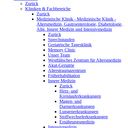
Zurück
Kliniken & Fachbereiche
Zurück
Medizinische Klinik - Medizinische Klinik -
Altersmedizin, Gastroenterologie, Diabetologie,
Allg. Innere Medizin und Intensivmedizin
Zurück
Sprechstunden
Geriatrische Tagesklinik
Memory Clinic
Unser Team
Westfälisches Zentrum für Altersmedizin
Akut-Geriatrie
Alterstraumazentrum
Frührehabilitation
Innere Medizin
Zurück
Herz- und
Kreislauferkrankungen
Magen- und
Darmerkrankungen
Lungenerkrankungen
Stoffwechselerkrankungen
Ernährungsmedizin
Intensivmedizin