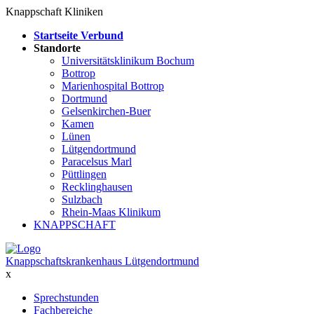
Knappschaft Kliniken
Startseite Verbund
Standorte
Universitätsklinikum Bochum
Bottrop
Marienhospital Bottrop
Dortmund
Gelsenkirchen-Buer
Kamen
Lünen
Lütgendortmund
Paracelsus Marl
Püttlingen
Recklinghausen
Sulzbach
Rhein-Maas Klinikum
KNAPPSCHAFT
Knappschaftskrankenhaus Lütgendortmund
x
Sprechstunden
Fachbereiche