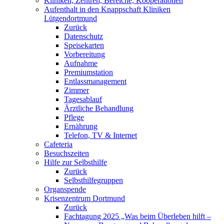
Kliniken, Zentren, Bereiche, Kooperationen
Aufenthalt in den Knappschaft Kliniken
Lütgendortmund
Zurück
Datenschutz
Speisekarten
Vorbereitung
Aufnahme
Premiumstation
Entlassmanagement
Zimmer
Tagesablauf
Ärztliche Behandlung
Pflege
Ernährung
Telefon, TV & Internet
Cafeteria
Besuchszeiten
Hilfe zur Selbsthilfe
Zurück
Selbsthilfegruppen
Organspende
Krisenzentrum Dortmund
Zurück
Fachtagung 2025 „Was beim Überleben hilft –