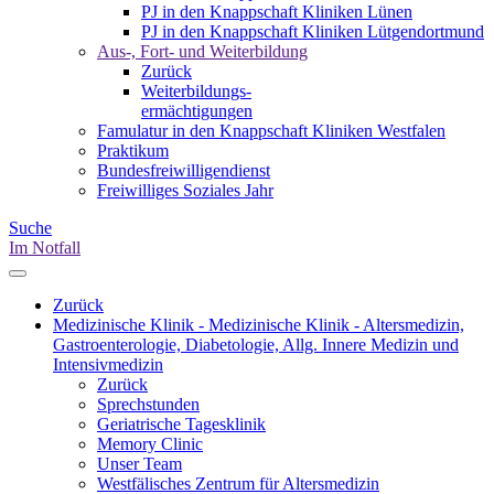
PJ in den Knappschaft Kliniken Lünen
PJ in den Knappschaft Kliniken Lütgendortmund
Aus-, Fort- und Weiterbildung
Zurück
Weiterbildungs-
ermächtigungen
Famulatur in den Knappschaft Kliniken Westfalen
Praktikum
Bundesfreiwilligendienst
Freiwilliges Soziales Jahr
Suche
Im Notfall
Zurück
Medizinische Klinik - Medizinische Klinik - Altersmedizin,
Gastroenterologie, Diabetologie, Allg. Innere Medizin und
Intensivmedizin
Zurück
Sprechstunden
Geriatrische Tagesklinik
Memory Clinic
Unser Team
Westfälisches Zentrum für Altersmedizin