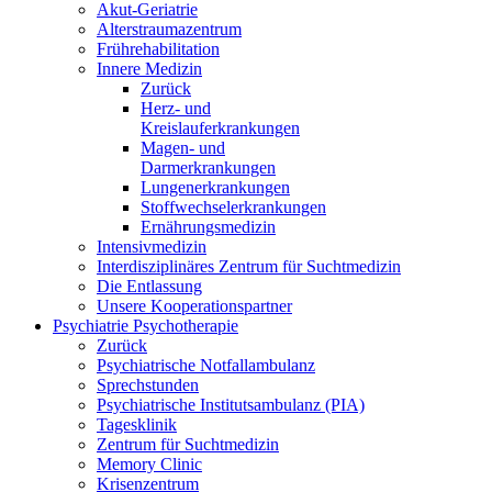
Akut-Geriatrie
Alterstraumazentrum
Frührehabilitation
Innere Medizin
Zurück
Herz- und
Kreislauferkrankungen
Magen- und
Darmerkrankungen
Lungenerkrankungen
Stoffwechselerkrankungen
Ernährungsmedizin
Intensivmedizin
Interdisziplinäres Zentrum für Suchtmedizin
Die Entlassung
Unsere Kooperationspartner
Psychiatrie Psychotherapie
Zurück
Psychiatrische Notfallambulanz
Sprechstunden
Psychiatrische Institutsambulanz (PIA)
Tagesklinik
Zentrum für Suchtmedizin
Memory Clinic
Krisenzentrum