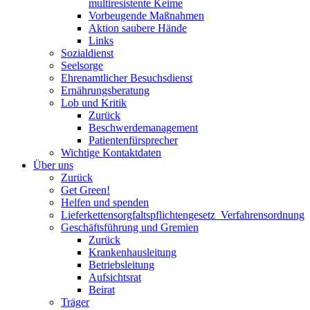
multiresistente Keime
Vorbeugende Maßnahmen
Aktion saubere Hände
Links
Sozialdienst
Seelsorge
Ehrenamtlicher Besuchsdienst
Ernährungsberatung
Lob und Kritik
Zurück
Beschwerdemanagement
Patientenfürsprecher
Wichtige Kontaktdaten
Über uns
Zurück
Get Green!
Helfen und spenden
Lieferkettensorgfaltspflichtengesetz_Verfahrensordnung
Geschäftsführung und Gremien
Zurück
Krankenhausleitung
Betriebsleitung
Aufsichtsrat
Beirat
Träger