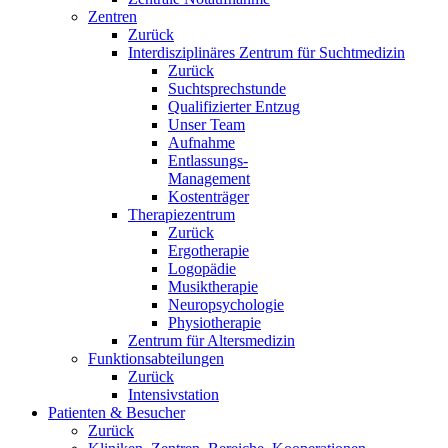
Zentren
Zurück
Interdisziplinäres Zentrum für Suchtmedizin
Zurück
Suchtsprechstunde
Qualifizierter Entzug
Unser Team
Aufnahme
Entlassungs-
Management
Kostenträger
Therapiezentrum
Zurück
Ergotherapie
Logopädie
Musiktherapie
Neuropsychologie
Physiotherapie
Zentrum für Altersmedizin
Funktionsabteilungen
Zurück
Intensivstation
Patienten & Besucher
Zurück