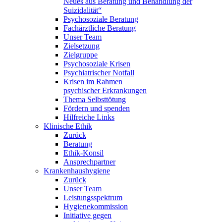
Neues aus Beratung und Behandlung der
Suizidalität“
Psychosoziale Beratung
Fachärztliche Beratung
Unser Team
Zielsetzung
Zielgruppe
Psychosoziale Krisen
Psychiatrischer Notfall
Krisen im Rahmen
psychischer Erkrankungen
Thema Selbsttötung
Fördern und spenden
Hilfreiche Links
Klinische Ethik
Zurück
Beratung
Ethik-Konsil
Ansprechpartner
Krankenhaushygiene
Zurück
Unser Team
Leistungsspektrum
Hygienekommission
Initiative gegen