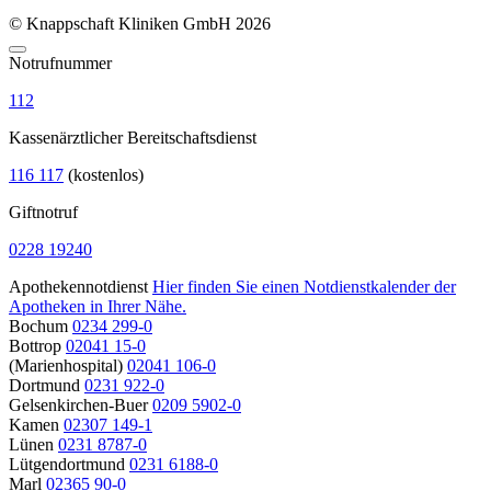
© Knappschaft Kliniken GmbH 2026
Notrufnummer
112
Kassenärztlicher Bereitschaftsdienst
116 117
(kostenlos)
Giftnotruf
0228 19240
Apothekennotdienst
Hier finden Sie einen Notdienstkalender der
Apotheken in Ihrer Nähe.
Bochum
0234 299-0
Bottrop
02041 15-0
(Marienhospital)
02041 106-0
Dortmund
0231 922-0
Gelsenkirchen-Buer
0209 5902-0
Kamen
02307 149-1
Lünen
0231 8787-0
Lütgendortmund
0231 6188-0
Marl
02365 90-0