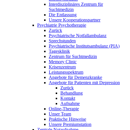
Interdisziplinäres Zentrum für
Suchtmedizin
Die Entlassung
Unsere Kooperationspartner
Psychiatrie Psychotherapie
Zurück
Psychiatrische Notfallambulanz
Sprechstunden
Psychiatrische Institutsambulanz (PIA)
Tagesklinik
Zentrum für Suchtmedizin
Memory Clinic
Krisenzentrum
Leistungsspektrum
Angebote für Demenzkranke
Angebote für Patienten mit Depression
Zurück
Behandlung
Kontakt
Aufnahme
Online-Therapie
Unser Team
Praktische Hinweise
Unsere Premiumstation
Zentrale Notaufnahme