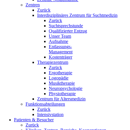
Zentren
Zurück
Interdisziplinäres Zentrum für Suchtmedizin
Zurück
Suchtsprechstunde
Qualifizierter Entzug
Unser Team
Aufnahme
Entlassungs-
Management
Kostenträger
Therapiezentrum
Zurück
Ergotherapie
Logopädie
Musiktherapie
Neuropsychologie
Physiotherapie
Zentrum für Altersmedizin
Funktionsabteilungen
Zurück
Intensivstation
Patienten & Besucher
Zurück