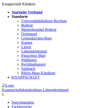
Knappschaft Kliniken
Startseite Verbund
Standorte
Universitätsklinikum Bochum
Bottrop
Marienhospital Bottrop
Dortmund
Gelsenkirchen-Buer
Kamen
Lünen
Lütgendortmund
Paracelsus Marl
Püttlingen
Recklinghausen
Sulzbach
Rhein-Maas Klinikum
KNAPPSCHAFT
Knappschaftskrankenhaus Lütgendortmund
x
Sprechstunden
Fachbereiche