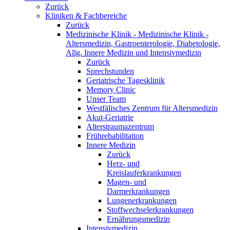
Zurück
Kliniken & Fachbereiche
Zurück
Medizinische Klinik - Medizinische Klinik -
Altersmedizin, Gastroenterologie, Diabetologie,
Allg. Innere Medizin und Intensivmedizin
Zurück
Sprechstunden
Geriatrische Tagesklinik
Memory Clinic
Unser Team
Westfälisches Zentrum für Altersmedizin
Akut-Geriatrie
Alterstraumazentrum
Frührehabilitation
Innere Medizin
Zurück
Herz- und
Kreislauferkrankungen
Magen- und
Darmerkrankungen
Lungenerkrankungen
Stoffwechselerkrankungen
Ernährungsmedizin
Intensivmedizin