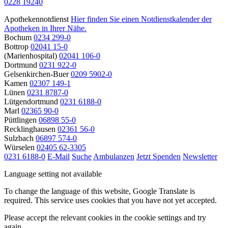
0228 19240
Apothekennotdienst
Hier finden Sie einen Notdienstkalender der
Apotheken in Ihrer Nähe.
Bochum
0234 299-0
Bottrop
02041 15-0
(Marienhospital)
02041 106-0
Dortmund
0231 922-0
Gelsenkirchen-Buer
0209 5902-0
Kamen
02307 149-1
Lünen
0231 8787-0
Lütgendortmund
0231 6188-0
Marl
02365 90-0
Püttlingen
06898 55-0
Recklinghausen
02361 56-0
Sulzbach
06897 574-0
Würselen
02405 62-3305
0231 6188-0
E-Mail
Suche
Ambulanzen
Jetzt Spenden
Newsletter
Language setting not available
To change the language of this website, Google Translate is
required. This service uses cookies that you have not yet accepted.
Please accept the relevant cookies in the cookie settings and try
again.