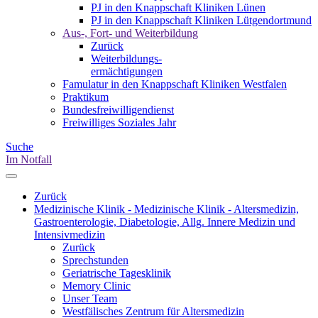
PJ in den Knappschaft Kliniken Lünen
PJ in den Knappschaft Kliniken Lütgendortmund
Aus-, Fort- und Weiterbildung
Zurück
Weiterbildungs-
ermächtigungen
Famulatur in den Knappschaft Kliniken Westfalen
Praktikum
Bundesfreiwilligendienst
Freiwilliges Soziales Jahr
Suche
Im Notfall
Zurück
Medizinische Klinik - Medizinische Klinik - Altersmedizin,
Gastroenterologie, Diabetologie, Allg. Innere Medizin und
Intensivmedizin
Zurück
Sprechstunden
Geriatrische Tagesklinik
Memory Clinic
Unser Team
Westfälisches Zentrum für Altersmedizin