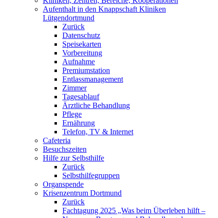
Kliniken, Zentren, Bereiche, Kooperationen
Aufenthalt in den Knappschaft Kliniken
Lütgendortmund
Zurück
Datenschutz
Speisekarten
Vorbereitung
Aufnahme
Premiumstation
Entlassmanagement
Zimmer
Tagesablauf
Ärztliche Behandlung
Pflege
Ernährung
Telefon, TV & Internet
Cafeteria
Besuchszeiten
Hilfe zur Selbsthilfe
Zurück
Selbsthilfegruppen
Organspende
Krisenzentrum Dortmund
Zurück
Fachtagung 2025 „Was beim Überleben hilft –