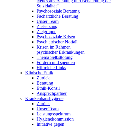
Neues aus Beratung und Behandlung der
Suizidalität“
Psychosoziale Beratung
Fachärztliche Beratung
Unser Team
Zielsetzung
Zielgruppe
Psychosoziale Krisen
Psychiatrischer Notfall
Krisen im Rahmen
psychischer Erkrankungen
Thema Selbsttötung
Fördern und spenden
Hilfreiche Links
Klinische Ethik
Zurück
Beratung
Ethik-Konsil
Ansprechpartner
Krankenhaushygiene
Zurück
Unser Team
Leistungsspektrum
Hygienekommission
Initiative gegen