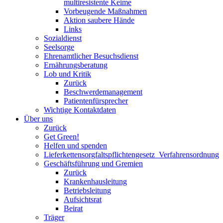
multiresistente Keime
Vorbeugende Maßnahmen
Aktion saubere Hände
Links
Sozialdienst
Seelsorge
Ehrenamtlicher Besuchsdienst
Ernährungsberatung
Lob und Kritik
Zurück
Beschwerdemanagement
Patientenfürsprecher
Wichtige Kontaktdaten
Über uns
Zurück
Get Green!
Helfen und spenden
Lieferkettensorgfaltspflichtengesetz_Verfahrensordnung
Geschäftsführung und Gremien
Zurück
Krankenhausleitung
Betriebsleitung
Aufsichtsrat
Beirat
Träger