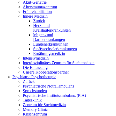
Akut-Geriatrie
Alterstraumazentrum
Frührehabilitation
Innere Medizin
Zurück
Herz- und
Kreislauferkrankungen
Magen- und
Darmerkrankungen
Lungenerkrankungen
Stoffwechselerkrankungen
Ernährungsmedizin
Intensivmedizin
Interdisziplinäres Zentrum für Suchtmedizin
Die Entlassung
Unsere Kooperationspartner
Psychiatrie Psychotherapie
Zurück
Psychiatrische Notfallambulanz
Sprechstunden
Psychiatrische Institutsambulanz (PIA)
Tagesklinik
Zentrum für Suchtmedizin
Memory Clinic
Krisenzentrum