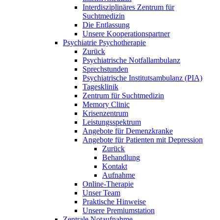
Interdisziplinäres Zentrum für
Suchtmedizin
Die Entlassung
Unsere Kooperationspartner
Psychiatrie Psychotherapie
Zurück
Psychiatrische Notfallambulanz
Sprechstunden
Psychiatrische Institutsambulanz (PIA)
Tagesklinik
Zentrum für Suchtmedizin
Memory Clinic
Krisenzentrum
Leistungsspektrum
Angebote für Demenzkranke
Angebote für Patienten mit Depression
Zurück
Behandlung
Kontakt
Aufnahme
Online-Therapie
Unser Team
Praktische Hinweise
Unsere Premiumstation
Zentrale Notaufnahme