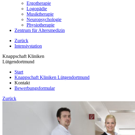
Ergotherapie
Logopädie
Musiktherapie
Neuropsychologie
Physiotherapie
Zentrum für Altersmedizin
Zurück
Intensivstation
Knappschaft Kliniken
Lütgendortmund
Start
Knappschaft Kliniken Lütgendortmund
Kontakt
Bewerbungsformular
Zurück