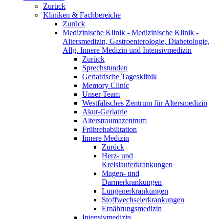
Zurück
Kliniken & Fachbereiche
Zurück
Medizinische Klinik - Medizinische Klinik -
Altersmedizin, Gastroenterologie, Diabetologie,
Allg. Innere Medizin und Intensivmedizin
Zurück
Sprechstunden
Geriatrische Tagesklinik
Memory Clinic
Unser Team
Westfälisches Zentrum für Altersmedizin
Akut-Geriatrie
Alterstraumazentrum
Frührehabilitation
Innere Medizin
Zurück
Herz- und
Kreislauferkrankungen
Magen- und
Darmerkrankungen
Lungenerkrankungen
Stoffwechselerkrankungen
Ernährungsmedizin
Intensivmedizin