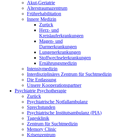
Akut-Geriatrie
Alterstraumazentrum
Frührehabilitation
Innere Medizin
Zurück
Herz- und
Kreislauferkrankungen
Magen- und
Darmerkrankungen
Lungenerkrankungen
Stoffwechselerkrankungen
Ernährungsmedizin
Intensivmedizin
Interdisziplinäres Zentrum für Suchtmedizin
Die Entlassung
Unsere Kooperationspartner
Psychiatrie Psychotherapie
Zurück
Psychiatrische Notfallambulanz
Sprechstunden
Psychiatrische Institutsambulanz (PIA)
Tagesklinik
Zentrum für Suchtmedizin
Memory Clinic
Krisenzentrum