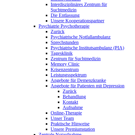
Interdisziplinäres Zentrum für
Suchtmedizin
Die Entlassung
Unsere Kooperationspartner
Psychiatrie Psychotherapie
Zurück
Psychiatrische Notfallambulanz
Sprechstunden
Psychiatrische Institutsambulanz (PIA)
Tagesklinik
Zentrum für Suchtmedizin
Memory Clinic
Krisenzentrum
Leistungsspektrum
Angebote für Demenzkranke
Angebote für Patienten mit Depression
Zurück
Behandlung
Kontakt
Aufnahme
Online-Therapie
Unser Team
Praktische Hinweise
Unsere Premiumstation
Zentrale Notaufnahme