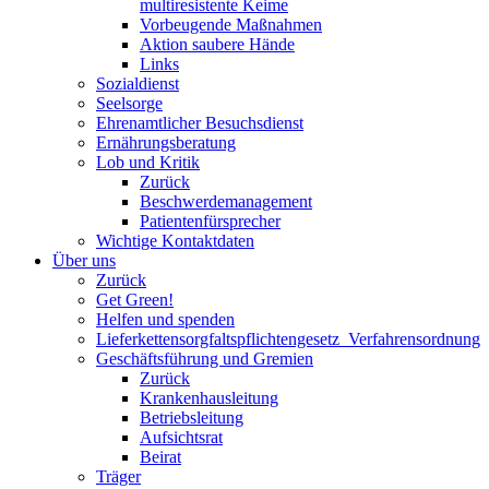
multiresistente Keime
Vorbeugende Maßnahmen
Aktion saubere Hände
Links
Sozialdienst
Seelsorge
Ehrenamtlicher Besuchsdienst
Ernährungsberatung
Lob und Kritik
Zurück
Beschwerdemanagement
Patientenfürsprecher
Wichtige Kontaktdaten
Über uns
Zurück
Get Green!
Helfen und spenden
Lieferkettensorgfaltspflichtengesetz_Verfahrensordnung
Geschäftsführung und Gremien
Zurück
Krankenhausleitung
Betriebsleitung
Aufsichtsrat
Beirat
Träger