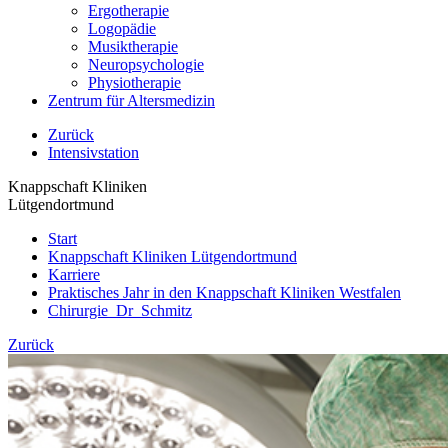
Ergotherapie
Logopädie
Musiktherapie
Neuropsychologie
Physiotherapie
Zentrum für Altersmedizin
Zurück
Intensivstation
Knappschaft Kliniken
Lütgendortmund
Start
Knappschaft Kliniken Lütgendortmund
Karriere
Praktisches Jahr in den Knappschaft Kliniken Westfalen
Chirurgie_Dr_Schmitz
Zurück