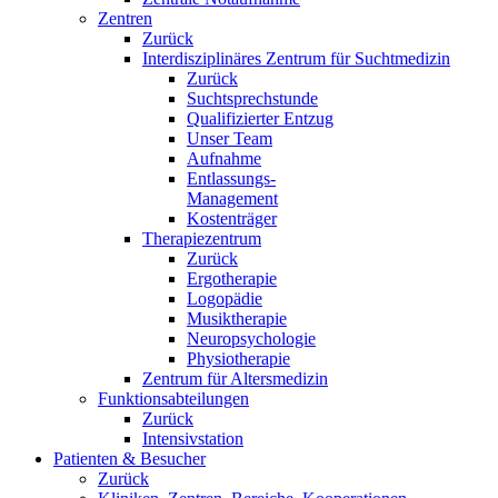
Zentren
Zurück
Interdisziplinäres Zentrum für Suchtmedizin
Zurück
Suchtsprechstunde
Qualifizierter Entzug
Unser Team
Aufnahme
Entlassungs-
Management
Kostenträger
Therapiezentrum
Zurück
Ergotherapie
Logopädie
Musiktherapie
Neuropsychologie
Physiotherapie
Zentrum für Altersmedizin
Funktionsabteilungen
Zurück
Intensivstation
Patienten & Besucher
Zurück