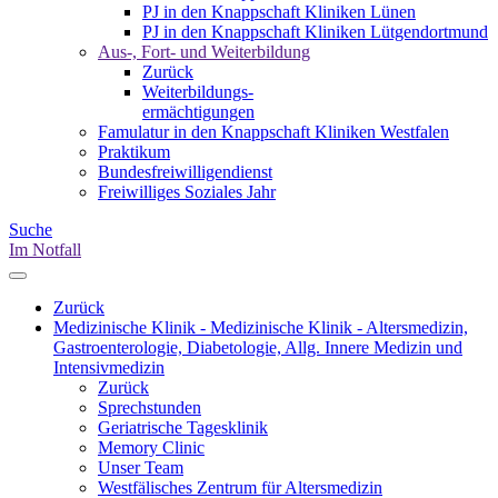
PJ in den Knappschaft Kliniken Lünen
PJ in den Knappschaft Kliniken Lütgendortmund
Aus-, Fort- und Weiterbildung
Zurück
Weiterbildungs-
ermächtigungen
Famulatur in den Knappschaft Kliniken Westfalen
Praktikum
Bundesfreiwilligendienst
Freiwilliges Soziales Jahr
Suche
Im Notfall
Zurück
Medizinische Klinik - Medizinische Klinik - Altersmedizin,
Gastroenterologie, Diabetologie, Allg. Innere Medizin und
Intensivmedizin
Zurück
Sprechstunden
Geriatrische Tagesklinik
Memory Clinic
Unser Team
Westfälisches Zentrum für Altersmedizin