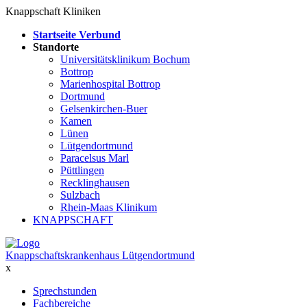
Knappschaft Kliniken
Startseite Verbund
Standorte
Universitätsklinikum Bochum
Bottrop
Marienhospital Bottrop
Dortmund
Gelsenkirchen-Buer
Kamen
Lünen
Lütgendortmund
Paracelsus Marl
Püttlingen
Recklinghausen
Sulzbach
Rhein-Maas Klinikum
KNAPPSCHAFT
Knappschaftskrankenhaus Lütgendortmund
x
Sprechstunden
Fachbereiche