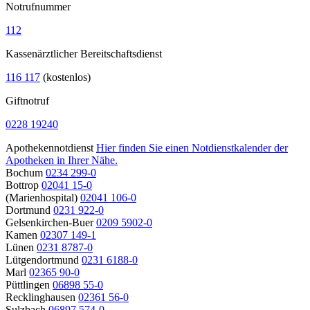
Notrufnummer
112
Kassenärztlicher Bereitschaftsdienst
116 117
(kostenlos)
Giftnotruf
0228 19240
Apothekennotdienst
Hier finden Sie einen Notdienstkalender der
Apotheken in Ihrer Nähe.
Bochum
0234 299-0
Bottrop
02041 15-0
(Marienhospital)
02041 106-0
Dortmund
0231 922-0
Gelsenkirchen-Buer
0209 5902-0
Kamen
02307 149-1
Lünen
0231 8787-0
Lütgendortmund
0231 6188-0
Marl
02365 90-0
Püttlingen
06898 55-0
Recklinghausen
02361 56-0
Sulzbach
06897 574-0