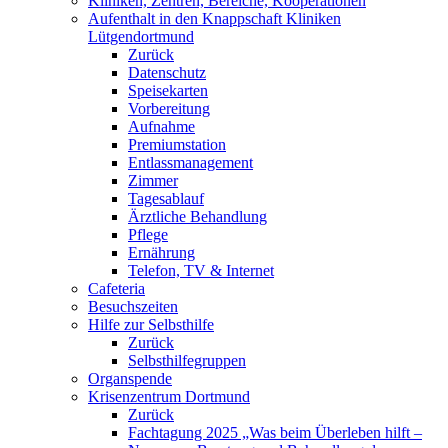
Kliniken, Zentren, Bereiche, Kooperationen
Aufenthalt in den Knappschaft Kliniken
Lütgendortmund
Zurück
Datenschutz
Speisekarten
Vorbereitung
Aufnahme
Premiumstation
Entlassmanagement
Zimmer
Tagesablauf
Ärztliche Behandlung
Pflege
Ernährung
Telefon, TV & Internet
Cafeteria
Besuchszeiten
Hilfe zur Selbsthilfe
Zurück
Selbsthilfegruppen
Organspende
Krisenzentrum Dortmund
Zurück
Fachtagung 2025 „Was beim Überleben hilft –