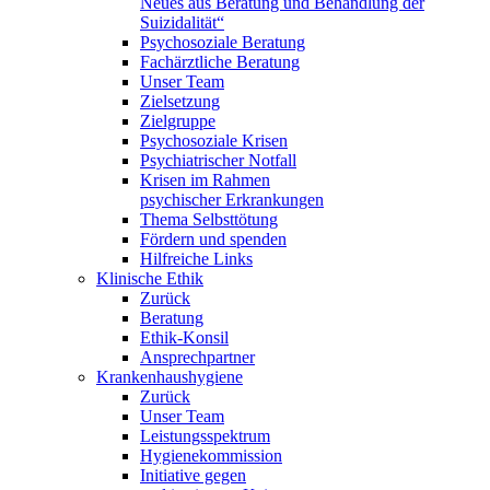
Neues aus Beratung und Behandlung der
Suizidalität“
Psychosoziale Beratung
Fachärztliche Beratung
Unser Team
Zielsetzung
Zielgruppe
Psychosoziale Krisen
Psychiatrischer Notfall
Krisen im Rahmen
psychischer Erkrankungen
Thema Selbsttötung
Fördern und spenden
Hilfreiche Links
Klinische Ethik
Zurück
Beratung
Ethik-Konsil
Ansprechpartner
Krankenhaushygiene
Zurück
Unser Team
Leistungsspektrum
Hygienekommission
Initiative gegen